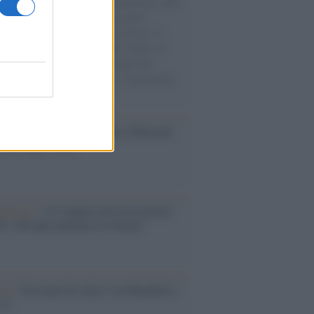
natore M5S racconta la sua esperienza sulle
e cariche di aiuti umanitari assalite
sercito israeliano. Una guerra atroce, il
ivo di disumanizzazione delle vittime, il
ismo del governo italiano e degli altri
ei, il ritorno al colonialismo. L'importanza
ovimenti.
dagliere /
Europei di nuoto: Pellecani
 una super Italia
ntenario /
A L'Aquila arriva la mostra
, 100 anni attraverso la forma"
esa /
Un estate di calcio: tra Mondiali e
e A