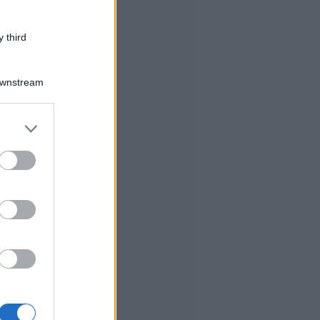
 third
Downstream
er and store
to grant or
ed purposes