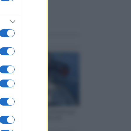
me notizie
ervista /
Marco Croatti e la Flottilla per
 le nostre vele gonfie grazie alla
vazione popolare