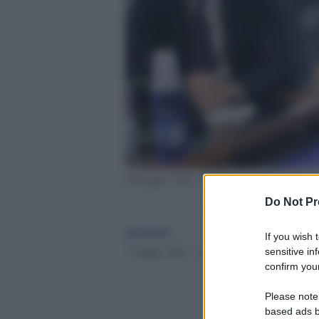
Giuseppe Conte e Roberto Speranza
Do Not Pr
globalist
If you wish 
7 Giugno 2023 - 15.35
sensitive in
confirm your
Please note
based ads b