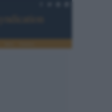
Sport
Tendenze