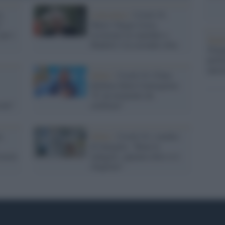
a
Letteratura /
Covid-19,
"
Mario Vargas Llosa
per i
ricoverato in ospedale a
Impe
Madrid: è la seconda volta
Trump
perfo
autor
Salute /
Covid-19, l'Oms
dichiara finita l'emergenza:
"E' un momento da
otti"
celebrare"
s:
Salute /
Covid-19, i medici
di famiglia: "Bene le
sterà
indagini, capiamo dove si è
sbagliato"