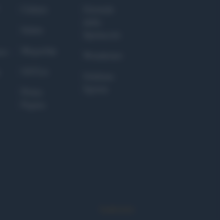
Culture
Giornale
dello
Salute
Spettacolo
Megachip
nce
Wondernet
GiULia
Giuliana
Sgrena
Prima
Pagina
Syndication