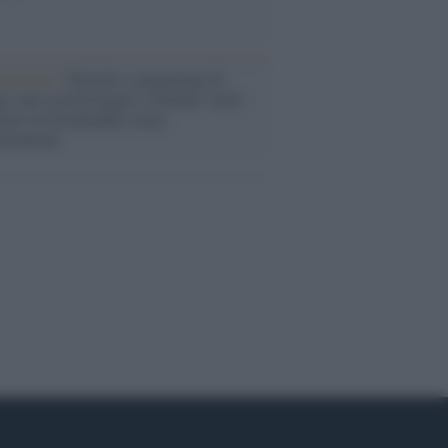
rialismo /
Petrolio e prepotenze di
: una società legata a 'Donald' vuole
rare la Groenlandia senza
izzazione