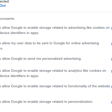
lected.
Speranza
inistro della Salute Roberto
,
Out
bunale dei ministri di Brescia scrive che «le
la nota di trasmissione della Procura di Bergamo
consents
distinte dalle funzioni ministeriali di indirizzo
o allow Google to enable storage related to advertising like cookies on
evice identifiers in apps.
Ulti
siva pertinenza del Segretario generale del
zioni generali. Al Ministro della Salute era
o allow my user data to be sent to Google for online advertising
s.
volgimento di tali attività».
to allow Google to send me personalized advertising.
omunque ravvisabile negli atti di indagine
alcuna interferenza del Ministro nell’attività
o allow Google to enable storage related to analytics like cookies on
evice identifiers in apps.
pettava la funzione di amministrazione attiva. In
o allow Google to enable storage related to functionality of the website
ia indotto i dirigenti ministeriali a ritardare od
L'int
epidemiologica, di sanità pubblica, di verifica
Gaza:
o allow Google to enable storage related to personalization.
ci e delle risorse necessarie a contrastare la
solle
 pazienti e, infine, di formazione del personale