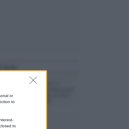
i anche
Bergamo /
Covid-19,
Speranza: "C'è amarezza per
le accuse pesanti, ho fatto
sonal or
tutto il possibile"
ection to
nterest-
closed to