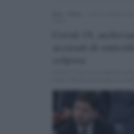
Home
>
Politica
>
Covid-19, archiviati Conte
colposa
Covid-19, archivia
accusati di omicid
colposa
Covid-19, è stata accolta, dopo una camera
Conte e Speranza erano accusati di omic