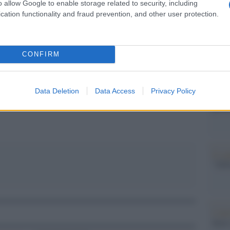
Il Se
o allow Google to enable storage related to security, including
barch
cation functionality and fraud prevention, and other user protection.
dall'e
tentat
servil
CONFIRM
europ
dei m
pp
Data Deletion
Data Access
Privacy Policy
Il me
guida
Il ce
"TITO
L'att
Seri