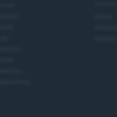
Syndication
i siamo
ntributors
Globalist
cebook
Globalscie
itter
Globalsport
ogle News
stodon
okie Policy
eferenze Privacy