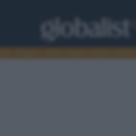
omia
Intelligence
Media
Ambiente
Cultura
Scienza