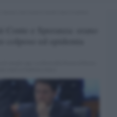
 e Speranza: erano accusati di omicidio colposo ed epidemia
ti Conte e Speranza: erano
io colposo ed epidemia
 di consiglio oggi, la richiesta della Procura di Brescia.
idio colposo ed epidemia colposa.