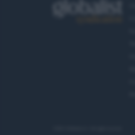
Ch
Co
Fa
Tw
Go
Ma
Co
Pr
©2021 Globalist.it • All right reserved.