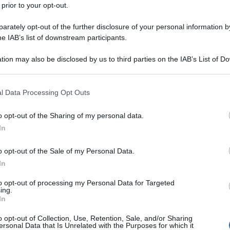
 prior to your opt-out.
rately opt-out of the further disclosure of your personal information by
he IAB’s list of downstream participants.
tion may also be disclosed by us to third parties on the IAB’s List of 
 that may further disclose it to other third parties.
 that this website/app uses one or more Google services and may gath
l Data Processing Opt Outs
including but not limited to your visit or usage behaviour. You may click 
 to Google and its third-party tags to use your data for below specifi
o opt-out of the Sharing of my personal data.
ogle consent section.
a Brescia ha archiviato le posizioni dell’ex
In
ministro della Salute Roberto Speranza indagati
o opt-out of the Sale of my Personal Data.
gamo sulla gestione della prima fase della
In
ccolta, dopo una camera di consiglio oggi, la
to opt-out of processing my Personal Data for Targeted
ing.
. Conte e Speranza erano accusati di omicidio
In
o opt-out of Collection, Use, Retention, Sale, and/or Sharing
ersonal Data that Is Unrelated with the Purposes for which it