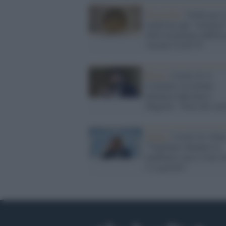
Stoccolma /
Nobel per l
medicina agli "inventori
della tecnologia mRNA 
vaccini Covid-19
Roma /
Covid-19, il
Comitato Ascoltami
denuncia Speranza e
Magrini: "Sono dei corr
Salute /
Covid-19, l'Om
"Vogliamo chiudere la
pandemia, ma il virus re
e va gestito"