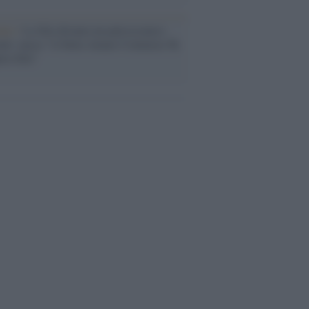
nto /
La Sila diventa un palcoscenico
rale: nasce “A Farla Amare Comincia Tu
ra Sila”