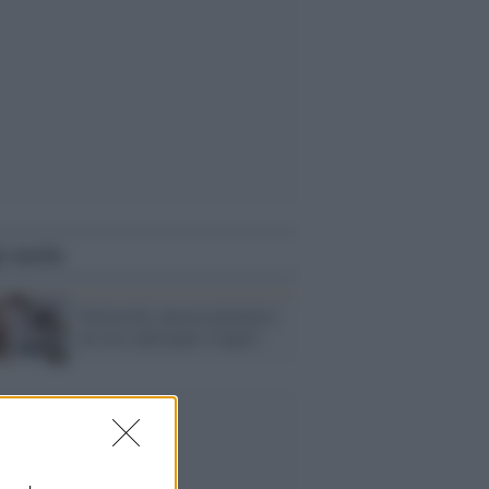
i anche
Università, ancora polemica
sui test anticipati a luglio