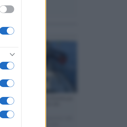
me notizie
ervista /
Marco Croatti e la Flottilla per
 le nostre vele gonfie grazie alla
vazione popolare
natore M5S racconta la sua esperienza sulle
e cariche di aiuti umanitari assalite