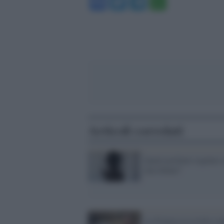
Facebook
Twitter
Telegram
WhatsA
Articoli correlati
Quali profumi regalare 
una donna?
La Francia in rivolta co