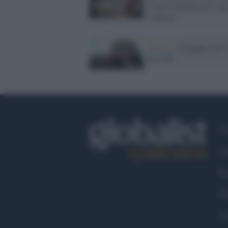
lo spot di Shalimar: ses
e noioso
Scuola /
Al peggio non c
mai fine
Ch
Co
Fa
Tw
Go