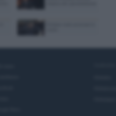
sista
rinuncia alle sperimentazioni
'è
Profumo vuole accorciare la
scuola
Syndication
i siamo
ntributors
Globalist
cebook
Globalscie
itter
Globalsport
ogle News