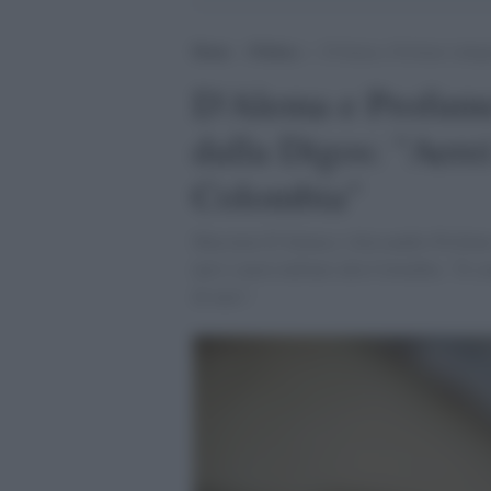
Home
>
Politica
>
D’Alema e Profumo indagati
D'Alema e Profumo 
dalla Digos: "Aerei
Colombia"
Massimo D’Alema e Alessandro Profumo so
navi e aerei militari alla Colombia. "Il
di euro".