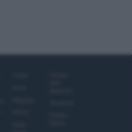
Culture
Giornale
dello
Salute
Spettacolo
Megachip
nce
Wondernet
GiULia
Giuliana
Sgrena
Prima