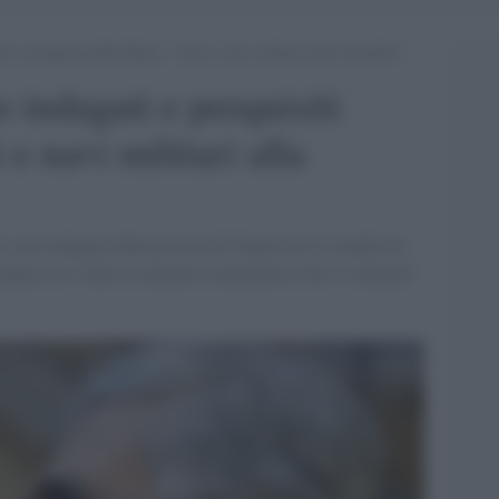
 e perquisiti dalla Digos: “Aerei e navi militari alla Colombia”
indagati e perquisiti
 e navi militari alla
no indagati dalla procura di Napoli per la vendita di
 complessivo valore economico ammontava oltre 4 miliardi