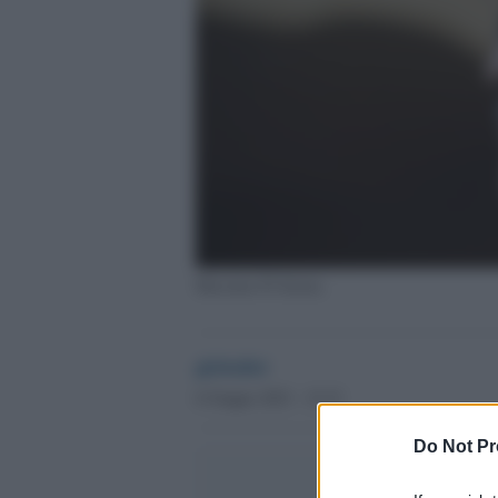
Massimo D'Alema
globalist
6 Giugno 2023 - 15.33
Do Not Pr