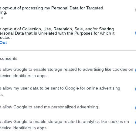
al governo della Colombia di prodotti di
to opt-out of processing my Personal Data for Targeted
ing.
 pubblica Leonardo in particolare aerei emme 346
In
te piccoli sommergibili e allestimento cantieri
o opt-out of Collection, Use, Retention, Sale, and/or Sharing
Ulti
 da parte delle autoritа colombiane la conclusione
ersonal Data that Is Unrelated with the Purposes for which it
lected.
Out
enti ad oggetto le descritte forniture ed il cui
ontava oltre 4 miliardi di euro».
consents
uso operavano quali consulenti per la
o allow Google to enable storage related to advertising like cookies on
evice identifiers in apps.
nistero degli esteri della Colombia tramite
avere contatti con Massimo D’Alema il quale per
o allow my user data to be sent to Google for online advertising
s.
rilievo internazionale rivestiti nel tempo si
L'int
i rapporti con i vertici delle società italiane
to allow Google to send me personalized advertising.
Gaza:
mministratore delegato di Leonardo e Giuseppe
solle
o allow Google to enable storage related to analytics like cookies on
lla divisione navi militari di Fincantieri».
Il Se
evice identifiers in apps.
barch