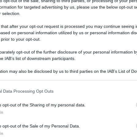
to opt-out of the sale, sharing to third parties, or processing of your per
formation for targeted advertising by us, please use the below opt-out s
 selection.
 that after your opt-out request is processed you may continue seeing i
ased on personal information utilized by us or personal information dis
 prior to your opt-out.
rately opt-out of the further disclosure of your personal information by
he IAB’s list of downstream participants.
tion may also be disclosed by us to third parties on the IAB’s List of 
fumo sono indagati dalla procura di Napoli
 that may further disclose it to other third parties.
ari alla Colombia. Tra gli indagati anche
 that this website/app uses one or more Google services and may gath
l Data Processing Opt Outs
including but not limited to your visit or usage behaviour. You may click 
rale di Fincantieri e alcuni mediatori
 to Google and its third-party tags to use your data for below specifi
o opt-out of the Sharing of my personal data.
mattina ha provveduto a una perquisizione per
ogle consent section.
In
o opt-out of the Sale of my Personal Data.
 titolo adoperati quali promotori dell’iniziativa
In