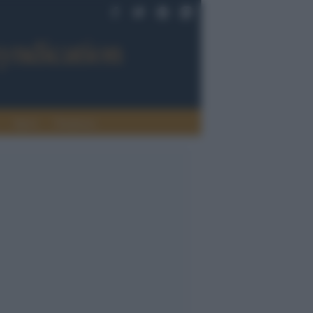
Sport
Tendenze