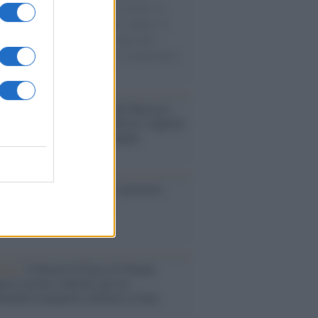
sercito israeliano. Una guerra atroce, il
ivo di disumanizzazione delle vittime, il
ismo del governo italiano e degli altri
ei, il ritorno al colonialismo. L'importanza
ovimenti.
enario /
Ceuta, l’ombra del Marocco
assalto mentre Trump rafforza i rapporti
abat e trama contro la Spagna
ta /
L'8 agosto, quando la memoria
bbe insegnarci qualcosa
tina /
Il Board of Peace di Trump
na il primo contratto per un
mentale avamposto militare a Gaza