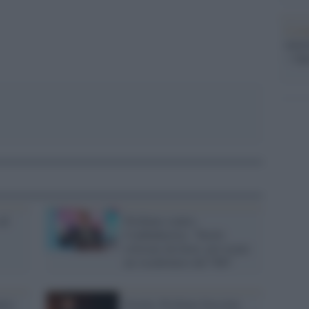
pp
L'eve
natu
– Ope
ad
Profumo contro
Confindustria: "Facile
criticare da fuori, poi usano
un vocabolario del '900"
ntro
Scuola, Profumo bocciato