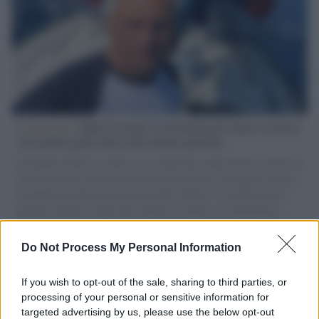
L'intervista /
Marco Croatti e la Flottilla per Gaza: le nostre
vele gonfie grazie alla sollevazione popolare
Il Senatore M5S racconta la sua esperienza sulle barche cariche di
aiuti umanitari assalite dall'esercito israeliano. Una guerra atroce,
il tentativo di disumanizzazione delle vittime, il servilismo del
governo italiano e degli altri europei, il ritorno al colonialismo.
L'importanza dei movimenti.
Do Not Process My Personal Information
Palestina /
Il Board of Peace di Trump assegna il primo
contratto per un rudimentale avamposto militare a Gaza
If you wish to opt-out of the sale, sharing to third parties, or
processing of your personal or sensitive information for
targeted advertising by us, please use the below opt-out