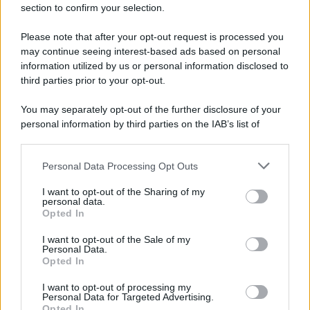
section to confirm your selection.
L'evento /
La Sila diventa un palcoscenico naturale: nasce “A
Farla Amare Comincia Tu – Opera Sila”
Please note that after your opt-out request is processed you
may continue seeing interest-based ads based on personal
information utilized by us or personal information disclosed to
third parties prior to your opt-out.
Il ricordo /
Le radici di Francesco Guccini
You may separately opt-out of the further disclosure of your
personal information by third parties on the IAB’s list of
downstream participants.
Personal Data Processing Opt Outs
This information may also be disclosed by us to third parties
L'anniversario /
90 anni di Yves Saint Laurent, tra moda e
on the IAB’s List of Downstream Participants that may further
I want to opt-out of the Sharing of my
scandali
disclose it to other third parties.
personal data.
Opted In
Please note that this website/app uses one or more Google
services and may gather and store information including but
I want to opt-out of the Sale of my
Personal Data.
not limited to your visit or usage behaviour. You may click to
Opted In
grant or deny consent to Google and its third-party tags to
use your data for below specified purposes in below Google
I want to opt-out of processing my
consent section.
Personal Data for Targeted Advertising.
Opted In