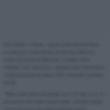
Elly Schlein è a Riano, comune in provincia di Roma
ricordato per il ritrovamento di Giacomo Matteotti,
ucciso dai fascisti di Mussolini. Il sindaco della
cittadina, Luca Abruzzese, a margine della cerimonia di
commemorazione ha parlato della visita della segretaria
del Pd.
“Milito nella sinistra da quando avevo 20 anni, ne ho 47,
qui non era mai venuto nessun leader. Abbiamo sempre
cercato di portare alla ribalta nazionale questa