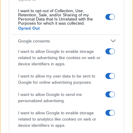
I want to opt-out of Collection, Use,
Retention, Sale, and/or Sharing of my
Personal Data that Is Unrelated with the
Purposes for which it was collected.
Opted Out
Syndication
Culture
Google consents
Salute
Globalist
I want to allow Google to enable storage
related to advertising like cookies on web or
Megachip
Globalscience
device identifiers in apps.
GiULia
Globalsport
I want to allow my user data to be sent to
Google for online advertising purposes.
Prima Pagina
I want to allow Google to send me
personalized advertising.
Giornale dello
Chi siamo
I want to allow Google to enable storage
Spettacolo
related to analytics like cookies on web or
Contributors
device identifiers in apps.
Wondernet