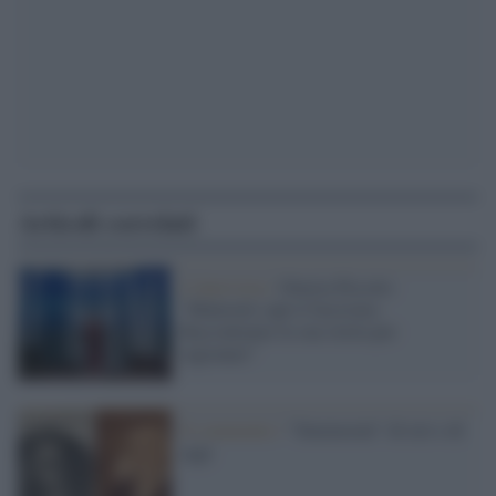
Articoli correlati
L'intervista /
Ottavia Piccolo:
“Matteotti capì il fascismo.
Raccontiamo la sua storia per
ragionare”
Il commento /
"Smemorati" di ieri e di
oggi