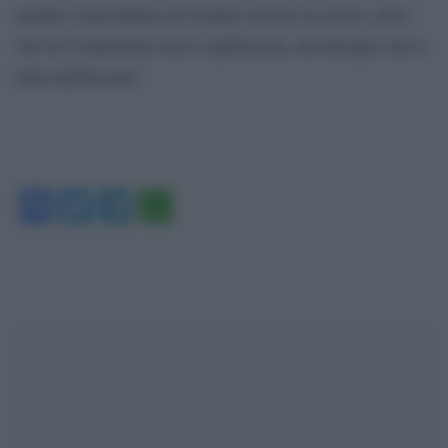
mentre il presidente del Senato riscrive la storia e dice
che la Costituzione non è antifascista, noi diciamo che è
tutta antifascista”.
Facebook
Twitter
Telegram
WhatsApp