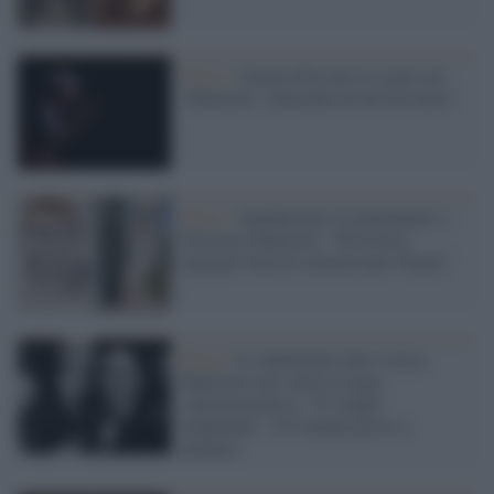
Teatro /
Ottavia Piccolo in scena con
“Matteotti. Anatomia di un fascismo”
Riano /
Vandalizzato il monumento a
Giacomo Matteotti: "Pericolosi
rigurgiti fascisti attraversano l'Italia"
Roma /
Il condominio dove viveva
Matteotti non vuole la targa
commemorativa: "E' troppo
impattante". Il Comune prova a
mediare