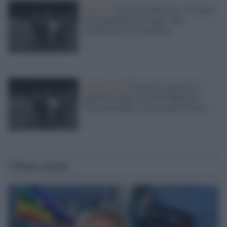
Camera /
Giacomo Matteotti, via libera
(all'unanimità) alla legge sulle
celebrazioni del centenario
Antifascisti /
Il Senato celebrerà il
centenario della morte di Matteotti:
"Ha contribuito a fare grande l'Italia"
Ultime notizie