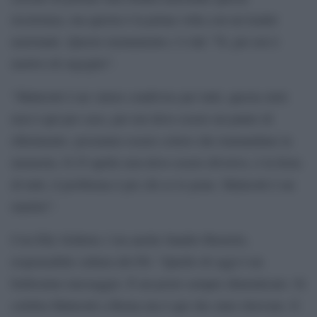
ricorrenza, ma questa è la prima volta con un leader
nazionale. Questo monumento c’è dal ’76, per noi è
motivo di orgoglio”.
“Matteotti è un valore condiviso per tutti, questa stele
non è qui per caso, per noi deve essere un punto di
riferimento. possiamo essere coloro che tramandano la
memoria. Il 25 aprile non deve essere divisivo, è la festa
di tutti, il problema è per chi se lo pone. Matteotti è un
martire”.
Con Elly Schlein c’era anche Sandro Ruotolo,
responsabile cultura del Pd. “Quello di oggi è un
bellissimo messaggio. È un posto sempre dimenticato. Si
celebra Matteotti a Roma ma è qui che stato ritrovato. E