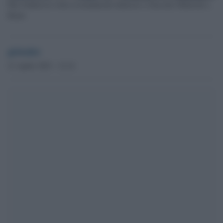
Elly Schlein in visita al monumento dedicato a Giacomo Matteotti a
Riano
globalist
21 Aprile 2023 - 12.14