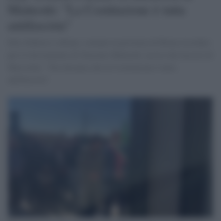
Matteotti: "La Costituzione è tutta
antifascista"
Elly Schlein è a Riano, comune in provincia di Roma ricordato
per il ritrovamento di Giacomo Matteotti, ucciso dai fascisti di
Mussolini. "Noi diciamo che la Costituzione è tutta
antifascista".