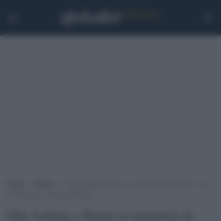
Home
>
Politica
>
Elly Schlein a Riano in memoria di Matteotti: “La
Costituzione è tutta antifascista”
Elly Schlein a Riano in memoria di