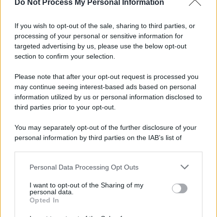
Do Not Process My Personal Information
Palestina /
Il Board of Peace di Trump assegna il primo
contratto per un rudimentale avamposto militare a Gaza
If you wish to opt-out of the sale, sharing to third parties, or
processing of your personal or sensitive information for
targeted advertising by us, please use the below opt-out
section to confirm your selection.
L'evento /
La Sila diventa un palcoscenico naturale: nasce “A
Farla Amare Comincia Tu – Opera Sila”
Please note that after your opt-out request is processed you
may continue seeing interest-based ads based on personal
information utilized by us or personal information disclosed to
third parties prior to your opt-out.
Il ricordo /
Le radici di Francesco Guccini
You may separately opt-out of the further disclosure of your
personal information by third parties on the IAB’s list of
downstream participants.
Personal Data Processing Opt Outs
This information may also be disclosed by us to third parties
L'anniversario /
90 anni di Yves Saint Laurent, tra moda e
on the IAB’s List of Downstream Participants that may further
I want to opt-out of the Sharing of my
scandali
disclose it to other third parties.
personal data.
Opted In
Please note that this website/app uses one or more Google
services and may gather and store information including but