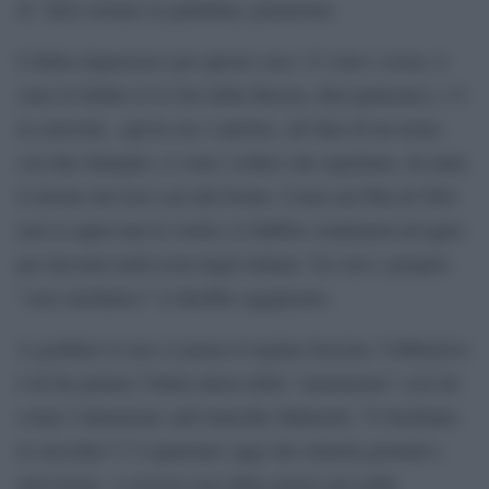
di farlo tornare in gattabuia, pensarono.
L’Italia impazzisce per questo caso. Ci sono i sosia; ci
sono le bufale (è lo Zar della Russia, dirà qualcuno); c’è
la curiosità , specie tra i cattolici, all’idea di un uomo
con due famiglie; ci sono i reduci che aspettano, da anni,
il ritorno dei loro cari dal fronte. Come nel film di Totò
non si saprà mai la verità e il dubbio continuerà ad agire
per decenni nella testa degli italiani. Un vero e proprio
“caso mediatico” si direbbe oggigiorno.
A gonfiare il caso ci pensa il regime fascista: l’obbiettivo
è di far parlare l’Italia intera dello “smemorato” cosi da
sviare l’attenzione sull’omicidio Matteotti. Vi fischiano
le orecchie? C’è qualcuno oggi che stimola giornali e
televisioni a scrivere non della guerra nel golfo,