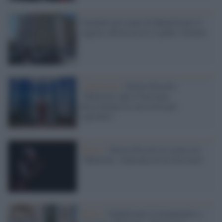
Garantiti gli esami di Maturità per il
ragazzo che ha ucciso il padre violento
L'intervista /
Ottavia Piccolo:
“Matteotti capì il fascismo.
Raccontiamo la sua storia per
ragionare”
Teatro /
Ottavia Piccolo in scena con
“Matteotti. Anatomia di un fascismo”
Riano /
Vandalizzato il monumento a