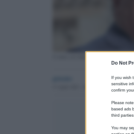
Il sindaco di Udine Alberto De Toni
Do Not Pr
globalist
If you wish 
sensitive in
17 Aprile 2023 - 16.18
confirm your
Please note
based ads b
third parties
You may sepa
parties on t