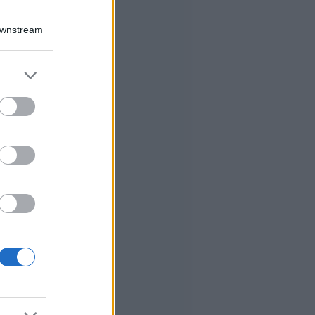
Downstream
er and store
to grant or
ed purposes