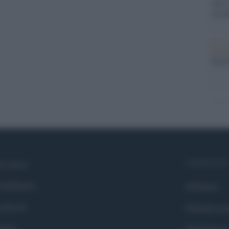
sull’
con R
La da
dovre
Syndication
i siamo
ntributors
Globalist
cebook
Globalscie
itter
Globalsport