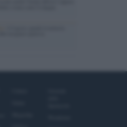
assalto mentre Trump rafforza i rapporti
abat e trama contro la Spagna
ta /
L'8 agosto, quando la memoria
bbe insegnarci qualcosa
Culture
Giornale
dello
Salute
Spettacolo
Megachip
nce
Wondernet
GiULia