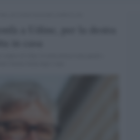
Udine, per la destra una pesante sconfitta in casa
ionfa a Udine, per la destra
ta in casa
o sindaco di Udine. Il centrosinistra torna quindi a
iuli Venezia Giulia dopo 5 anni.