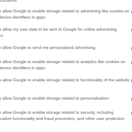
consents
o allow Google to enable storage related to advertising like cookies on
evice identifiers in apps.
pp
o allow my user data to be sent to Google for online advertising
s.
Ulti
to allow Google to send me personalized advertising.
o allow Google to enable storage related to analytics like cookies on
evice identifiers in apps.
o allow Google to enable storage related to functionality of the website
o allow Google to enable storage related to personalization.
o allow Google to enable storage related to security, including
 di
Elezioni /
Centrosinistra, De
L'int
cation functionality and fraud prevention, and other user protection.
e
Toni è il nuovo sindaco di
Gaza:
una'
Udine: "Il campo largo sui
solle