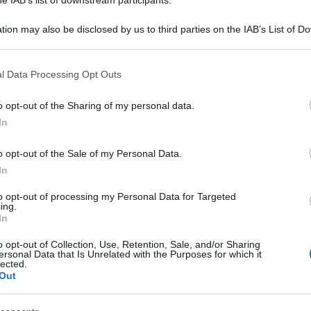
tion may also be disclosed by us to third parties on the IAB’s List of 
 that may further disclose it to other third parties.
 that this website/app uses one or more Google services and may gath
l Data Processing Opt Outs
including but not limited to your visit or usage behaviour. You may click 
 to Google and its third-party tags to use your data for below specifi
o opt-out of the Sharing of my personal data.
ogle consent section.
In
istra Alberto De Toni ha vinto le elezioni
il candidato della destra, il sindaco uscente
o opt-out of the Sale of my Personal Data.
In
 torna quindi a governare un capoluogo di
dopo 5 anni.
to opt-out of processing my Personal Data for Targeted
ing.
In
, è professore ordinario di ingegneria economico
o opt-out of Collection, Use, Retention, Sale, and/or Sharing
 Studi di Udine ed è direttore scientifico della
ersonal Data that Is Unrelated with the Purposes for which it
lected.
Out