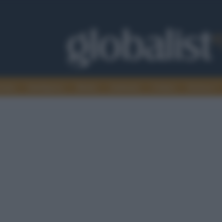
omia
Intelligence
Media
Ambiente
Cultura
Scienza