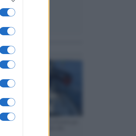
me notizie
ervista /
Marco Croatti e la Flottilla per
 le nostre vele gonfie grazie alla
vazione popolare