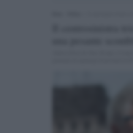
Home
>
Politica
>
Il centrosinistra trionfa a 
Il centrosinistra tr
una pesante sconfit
Alberto Felice De Toni, 68 anni, è il nuov
governare un capoluogo di provincia in Fr