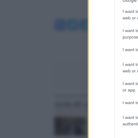
Google 
I want t
web or d
Facebook
Twitter
Telegram
WhatsA
I want t
purpose
I want 
I want t
web or d
I want t
or app.
Articoli correlati
I want t
I want t
La polemica /
Il sindaco
authenti
Udine De Toni non vuol
Italia-Israele: 'inopport