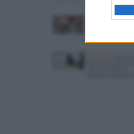
durante le stragi di Gaz
La mostra /
Udine ospit
Basquiat e la New York 
superstar
L'inchiesta /
Tragedia d
Natisone, la procura acc
"Morti per imperizia,
negligenza e imprudenz