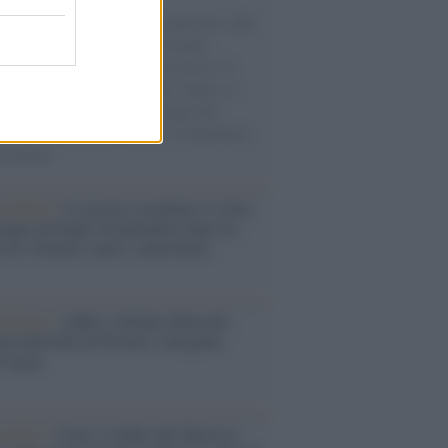
natore M5S racconta la sua esperienza sulle
e cariche di aiuti umanitari assalite
sercito israeliano. Una guerra atroce, il
ivo di disumanizzazione delle vittime, il
ismo del governo italiano e degli altri
ei, il ritorno al colonialismo. L'importanza
ovimenti.
iordania /
L’esercito israeliano si ritira
ampo profughi di Qalandiya dopo tre
i di violenze contro i palestinesi
nalismo /
Addio a Stefano Marcelli,
na della Rai di Firenze e dirigente
Usigrai
enario /
Ceuta, l’ombra del Marocco