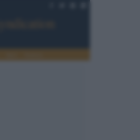
Sport
Tendenze