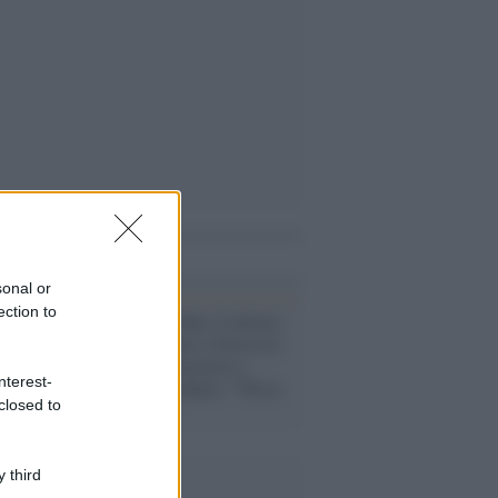
i anche
sonal or
ection to
Razzismo /
Udine, la destra
si fa riconoscere e boccia la
cittadinanza onoraria a
nterest-
Maignan, il sindaco: "Persa
closed to
un'occasione"
 third