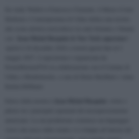
Da Andy Warhol a Francesco Clemente, il Museo d’Arte
Moderna e Contemporanea di Udine dedica una mostra
alla scena artistica newyorkese tra anni Settanta e Ottanta
Jean-Michel Basquiat & New York superstars
con “
”.
Aprirà il 26 dicembre 2026 e resterà aperta fino al 2
maggio 2027. L’esposizione è organizzata da
PromoTurismoFVG in collaborazione con il Comune di
Udine e Mondomostre, a cura di Dieter Buchhart e Anna
Karina Hofbauer.
Jean-Michel Basquiat
Fulcro della mostra è
, writer e
pittore tra i principali esponenti del neoespressionismo
americano. La sua produzione costruisce un linguaggio
visivo che nasce dalla strada e si sviluppa all’interno del