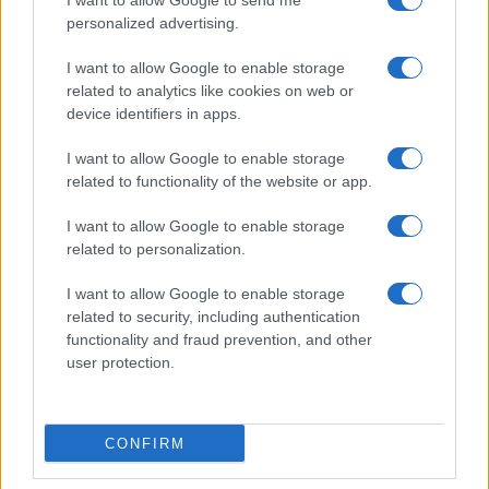
I want to allow Google to send me
personalized advertising.
Giornale dello
Chi siamo
I want to allow Google to enable storage
Spettacolo
related to analytics like cookies on web or
Contributors
device identifiers in apps.
Wondernet
Facebook
I want to allow Google to enable storage
Giuliana Sgrena
related to functionality of the website or app.
Twitter
I want to allow Google to enable storage
Google News
related to personalization.
Mastodon
I want to allow Google to enable storage
related to security, including authentication
Cookie Policy
functionality and fraud prevention, and other
user protection.
Preferenze Privacy
CONFIRM