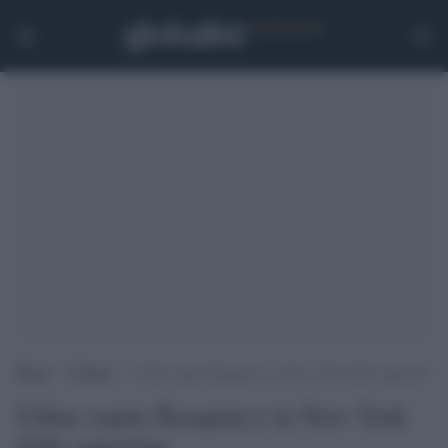
Home
>
Cultura
>
Udine ospita Basquiat e la New York delle superstar
Udine ospita Basquiat e la New York
delle superstar