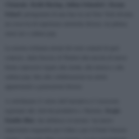
Clemente
Keith Haring
Julian Schnabel
Kenny
,
,
e
Scharf
, protagonisti di una fase in cui New York diventa
un crocevia di esperienze artistiche diverse, tra pittura,
street art e cultura pop.
La mostra richiama alcuni dei temi centrali di quel
contesto, dalla Factory di Warhol alla nascita di nuove
forme espressive legate alla strada, alla musica e alla
cultura pop, fino alle collaborazioni tra artisti
appartenenti a generazioni diverse.
A sottolineare il valore dell’iniziativa è l’assessore
Sergio
regionale alle Attività produttive e Turismo,
Emidio Bini
, che definisce la mostra “un nuovo
importante traguardo per Udine e per il Friuli Venezia