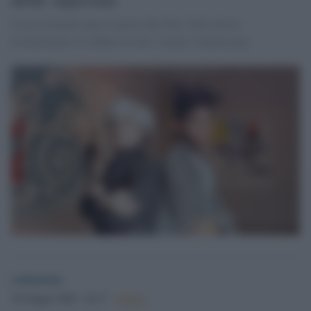
Casa Cavazzini apre le porte alla New York che ha
rivoluzionato il confine tra arte, strada e cultura pop.
redazione
30 Giugno 2026 - 20.17
Culture