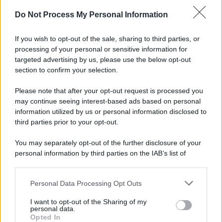
Do Not Process My Personal Information
Tendenze /
Sale il numero degli acquisti online in Europa e
aumentano le vendite di articoli second hand
If you wish to opt-out of the sale, sharing to third parties, or
processing of your personal or sensitive information for
targeted advertising by us, please use the below opt-out
section to confirm your selection.
Pd /
Un partito progressista e di sinistra che si spacca sul
riarmo ha un serio problema
Please note that after your opt-out request is processed you
may continue seeing interest-based ads based on personal
information utilized by us or personal information disclosed to
third parties prior to your opt-out.
Il caso /
Trump ha quasi esaurito l'arsenale Usa, ma il
You may separately opt-out of the further disclosure of your
tycoon smentisce
personal information by third parties on the IAB’s list of
downstream participants.
Personal Data Processing Opt Outs
This information may also be disclosed by us to third parties
La banca /
Caso Mps: i pm milanesi ora vogliono vederci
on the IAB’s List of Downstream Participants that may further
I want to opt-out of the Sharing of my
chiaro sulle “chat” tra un dirigente del Mef e alcuni ministri
disclose it to other third parties.
personal data.
Opted In