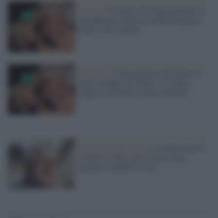
Il caso /
Il sindaco di Udine propone la
cittadinanza onoraria a Mike Maignan
dopo i cori razzisti
Elezioni /
Centrosinistra, De Toni è il
nuovo sindaco di Udine: "Il campo
largo sui territori è molto potente"
Friuli Venezia Giulia /
Il centrosinistra
trionfa a Udine, per la destra una
pesante sconfitta in casa