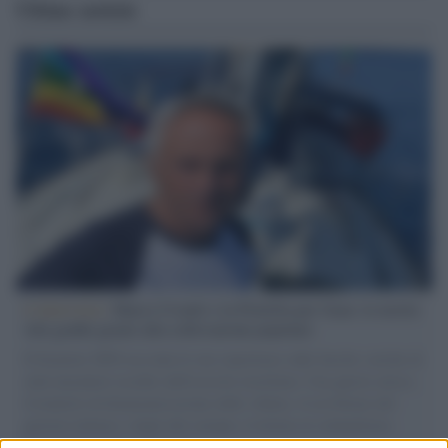
Ultime notizie
L'intervista /
Marco Croatti e la Flottilla per Gaza: le nostre
vele gonfie grazie alla sollevazione popolare
Il Senatore M5S racconta la sua esperienza sulle barche cariche di
aiuti umanitari assalite dall'esercito israeliano. Una guerra atroce,
il tentativo di disumanizzazione delle vittime, il servilismo del
governo italiano e degli altri europei, il ritorno al colonialismo.
L'importanza dei movimenti.