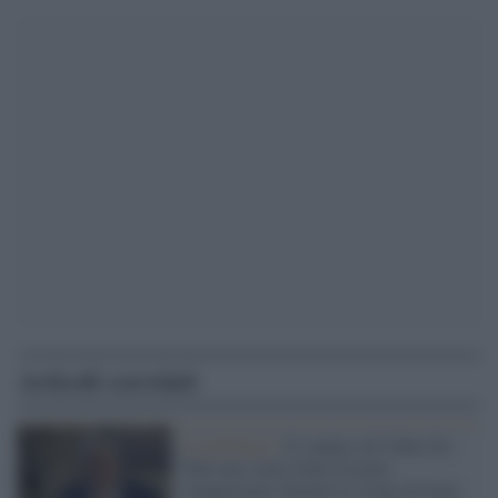
Articoli correlati
La polemica /
Il sindaco di Udine De
Toni non vuole Italia-Israele:
'inopportuna' durante le stragi di Gaza