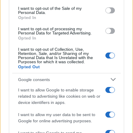
Please note that this website/app uses one or more Google
services and may gather and store information including but
I want to opt-out of the Sale of my
Personal Data.
not limited to your visit or usage behaviour. You may click to
Opted In
grant or deny consent to Google and its third-party tags to
use your data for below specified purposes in below Google
I want to opt-out of processing my
consent section.
Personal Data for Targeted Advertising.
Opted In
I want to opt-out of Collection, Use,
Retention, Sale, and/or Sharing of my
Personal Data that Is Unrelated with the
Purposes for which it was collected.
Opted Out
Syndication
Culture
Google consents
Salute
Globalist
I want to allow Google to enable storage
related to advertising like cookies on web or
Megachip
Globalscience
device identifiers in apps.
GiULia
Globalsport
I want to allow my user data to be sent to
Google for online advertising purposes.
Prima Pagina