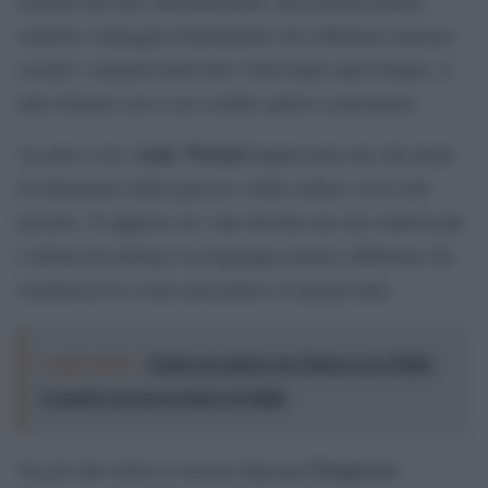
sistema dell’arte internazionale, mescolando parole,
simboli e immagini frammentate che riflettono tensioni
sociali e culturali della New York degli anni Ottanta, il
tutto firmato con il suo celebre spirito contestatore.
Andy Warhol
Accanto a lui,
rappresenta uno dei punti
di riferimento della pop art e della cultura visiva del
periodo. Il rapporto tra i due diventa uno dei simboli più
evidenti del dialogo tra linguaggi artistici differenti che
caratterizza la scena newyorkese di quegli anni.
Leggi anche:
Estate nei musei: da Maria Lai a Balla,
le mostre da non perdere in Italia
Francesco
Tra gli altri artisti in mostra figurano