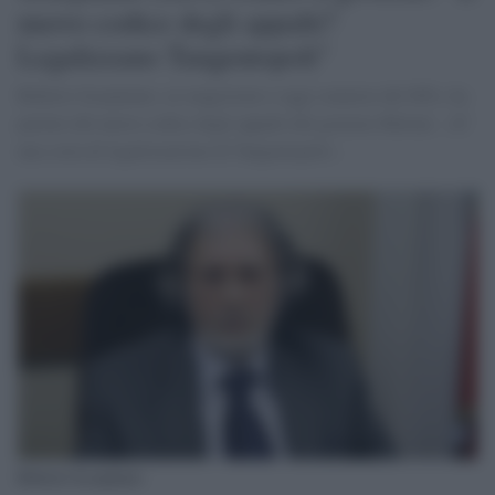
nuovo codice degli appalti?
Legalizzano Tangentopoli"
Roberto Scarpinato, ex magistrato e oggi senatore del M5s, ha
parlato del nuovo codice degli appalti del governo Meloni: .«E’
una sorta di legalizzazione di Tangentopoli».
Roberto Scarpinato