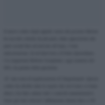
Il nuovo codice degli appalti varato dal governo Meloni
ha raccolto critiche da più parti, dalle opposizioni alle
parti sociali fino ad arrivare all’Anac, l’ente
anticorruzione. In un’intervista a Il Fatto Quotodiano,
l’ex magistrato Roberto Scarpinato, oggi senatore del
M5s, ha parlato della questione.
«E’ una sorta di legalizzazione di Tangentopoli. Questo
codice ha abolito tutte le regole che servivano a evitare
abusi e ha fatto saltare tutti i controlli amministrativi.
Sono già stati criticati l’affidamento diretto fino a 150