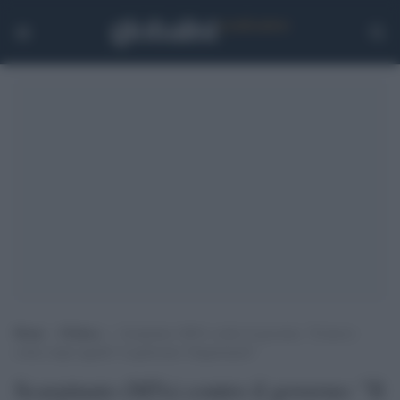
Home
>
Politica
>
Scarpinato (M5s) contro il governo: “Il nuovo
codice degli appalti? Legalizzano Tangentopoli”
Scarpinato (M5s) contro il governo: "Il