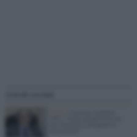
Articoli correlati
Liguria /
Corruzione, Scarpinato
(M5s): "Stanno gettando le basi per
una Cleptocrazia, proteggiamo le
intercettazioni"