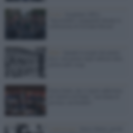
Il caso /
Scarpinato (M5s):
"Inaccettabili i manganelli durante la
celebrazione di Giovanni Falcone"
Mafia /
Quando la moglie del pentito
disse: non parlare degli infiltrati della
polizia nelle stragi
Povera Italia, che ci riporti addirittura
all’invettiva di Dante: "non donna di
province, ma bordello"
L'anniversario /
Enrico Mattei, perché