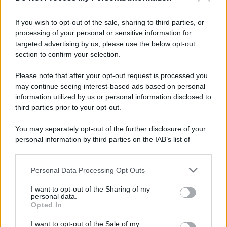
L'attesa /
Un estate di calcio: tra Mondiali e Serie A
If you wish to opt-out of the sale, sharing to third parties, or
processing of your personal or sensitive information for
targeted advertising by us, please use the below opt-out
section to confirm your selection.
Imperialismo /
Petrolio e prepotenze di Trump: una società
legata a 'Donald' vuole perforare la Groenlandia senza
Please note that after your opt-out request is processed you
autorizzazione
may continue seeing interest-based ads based on personal
information utilized by us or personal information disclosed to
third parties prior to your opt-out.
Musica /
Al maestro Francesco Guccini
You may separately opt-out of the further disclosure of your
personal information by third parties on the IAB’s list of
downstream participants.
Personal Data Processing Opt Outs
This information may also be disclosed by us to third parties
Il ricordo /
Quando Guccini raccontava le "Cronache
on the IAB’s List of Downstream Participants that may further
I want to opt-out of the Sharing of my
epafaniche": l'intervista all'artista che si definiva un
disclose it to other third parties.
personal data.
'narratore'
Opted In
Please note that this website/app uses one or more Google
services and may gather and store information including but
I want to opt-out of the Sale of my