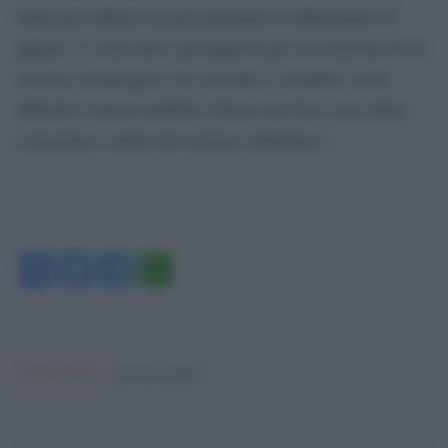
lobby per influire nei procedimenti di affidamento di
appalti. Ci sono tutti i presupposti per la creazione di un
sistema criminogeno che accende il semaforo verde
affinché il denaro pubblico finisca nel buco nero della
corruzione e anche del sistema clientelare».
Facebook
Twitter
Telegram
WhatsApp
Argomenti:
governo meloni