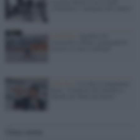
il governo Meloni evoca in modo
strumentale il “partigiano dell’energia”
L'intervento /
Sgombero del
Leoncavallo a Milano: propaganda di
governo e il nodo CasaPound
Italia Viva /
Caso Boccia-Sangiuliano,
Renzi: "Il ministro deve dimettersi,
degrado che l'Italia non merita"
Ultime notizie