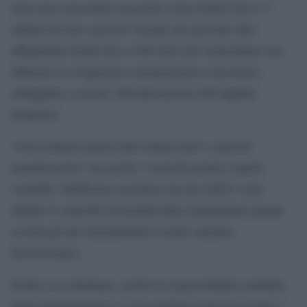
mila euro, procedure negoziate senza bando fino a 5
milioni di euro, piccoli Comuni che possono fare
affidamenti diretti fino a 500 mila euro nonostante non
abbiamo le competenze amministrative necessarie,
subappalti a cascata, liberalizzazione dell’appalto
integrato».
«Non soltanto hanno fatto saltare tutti i controlli
amministrativi, ma anche i controlli penali e quelli
contabili. Dobbiamo ricordare che dal 2020 è stato
abolito il controllo di legalità della magistratura penale
su tutti gli atti amministrativi aventi carattere
discrezionale».
Inoltre si è eliminata «anche la responsabilità contabile
degli amministratori. Lo ha stabilito il decreto Conte-2