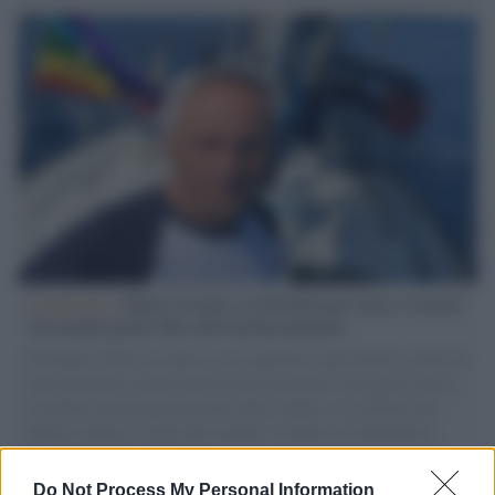
L'intervista /
Marco Croatti e la Flottilla per Gaza: le nostre
vele gonfie grazie alla sollevazione popolare
Il Senatore M5S racconta la sua esperienza sulle barche cariche di
aiuti umanitari assalite dall'esercito israeliano. Una guerra atroce,
il tentativo di disumanizzazione delle vittime, il servilismo del
governo italiano e degli altri europei, il ritorno al colonialismo.
L'importanza dei movimenti.
Do Not Process My Personal Information