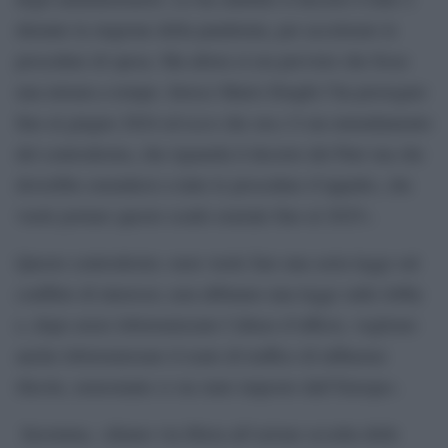
durante la stagione della pandemia, per accelerare le
procedure di spesa. Ma allora si era previsto che fosse
una misura a tempo. Invece Mario Draghi l’ha prorogato
fino al giugno 2024 ed ecco che ora c’è un emendamento
del centrodestra, che riguarda il decreto del Pnrr ma che
dovrebbe estendersi a tutte le procedure d’appalto, che
vuole portare questo scudo erariale fino al 2025».
Questo centrodestra «non vuole fare una seria legge sul
conflitto di interessi, non abbiamo una legge sulle lobby
e, dopo avere lobotomizzato l’abuso d’ufficio, vogliono
anche lobotomizzare il reato di traffico di influenze
illecite, nonostante ci sia stato imposto dall’Europa».
Insomma, «diamo via libera all’azione occulta delle