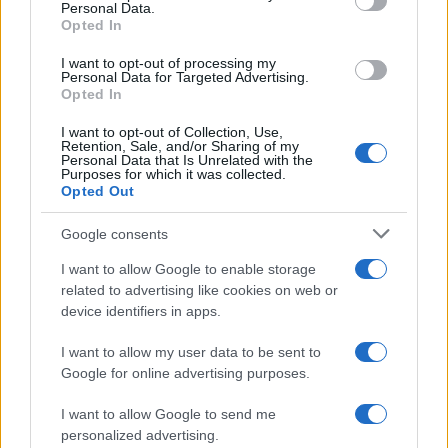
Personal Data.
not limited to your visit or usage behaviour. You may click to
Opted In
grant or deny consent to Google and its third-party tags to
use your data for below specified purposes in below Google
I want to opt-out of processing my
consent section.
Personal Data for Targeted Advertising.
Opted In
I want to opt-out of Collection, Use,
Retention, Sale, and/or Sharing of my
Personal Data that Is Unrelated with the
Purposes for which it was collected.
Opted Out
Syndication
Culture
Google consents
Salute
Globalist
I want to allow Google to enable storage
related to advertising like cookies on web or
Megachip
Globalscience
device identifiers in apps.
GiULia
Globalsport
I want to allow my user data to be sent to
Google for online advertising purposes.
Prima Pagina
I want to allow Google to send me
personalized advertising.