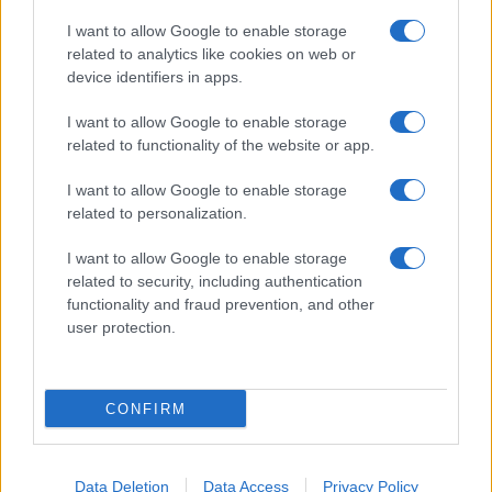
Giornale dello
Chi siamo
I want to allow Google to enable storage
Spettacolo
related to analytics like cookies on web or
Contributors
device identifiers in apps.
Wondernet
Facebook
I want to allow Google to enable storage
Giuliana Sgrena
related to functionality of the website or app.
Twitter
I want to allow Google to enable storage
Google News
related to personalization.
Mastodon
I want to allow Google to enable storage
related to security, including authentication
Cookie Policy
functionality and fraud prevention, and other
user protection.
Preferenze Privacy
CONFIRM
©2021 Globalist.it • All right reserved.
Data Deletion
Data Access
Privacy Policy
Syndication