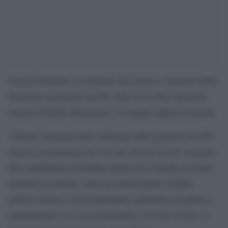
Cesare Damiano, ex ministro del Lavoro e membro della
Direzione nazionale del Pd, nella corsa alla segreteria
sostiene Stefano Bonaccini e di seguito spiega il perché.
«Stiamo entrando nella settimana delle primarie del PD,
dopo la conclusione del voto dei circoli. Il mio sostegno
alla candidatura di Stefano Bonaccini si fonda su alcuni
elementi essenziali: sulla sua indiscutibile solidità
politica basata su una importante esperienza di partito e
amministrativa e il suo programma sui temi sociali, al