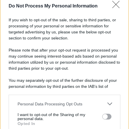
Do Not Process My Personal Information
L'attesa /
Un estate di calcio: tra Mondiali e Serie A
If you wish to opt-out of the sale, sharing to third parties, or
processing of your personal or sensitive information for
targeted advertising by us, please use the below opt-out
section to confirm your selection.
Imperialismo /
Petrolio e prepotenze di Trump: una società
legata a 'Donald' vuole perforare la Groenlandia senza
Please note that after your opt-out request is processed you
autorizzazione
may continue seeing interest-based ads based on personal
information utilized by us or personal information disclosed to
third parties prior to your opt-out.
Musica /
Al maestro Francesco Guccini
You may separately opt-out of the further disclosure of your
personal information by third parties on the IAB’s list of
downstream participants.
Personal Data Processing Opt Outs
This information may also be disclosed by us to third parties
Il ricordo /
Quando Guccini raccontava le "Cronache
on the IAB’s List of Downstream Participants that may further
I want to opt-out of the Sharing of my
epafaniche": l'intervista all'artista che si definiva un
disclose it to other third parties.
personal data.
'narratore'
Opted In
Please note that this website/app uses one or more Google