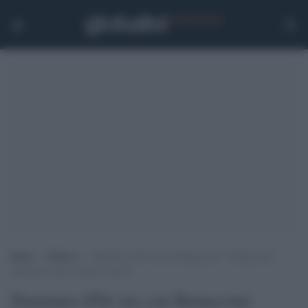
Home
>
Politica
>
Damiano (Pd) sta con Bonaccini: “Insieme per
rilanciare temi sociali e lavoro”
Damiano (Pd) sta con Bonaccini: