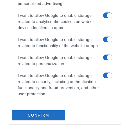
personalized advertising.
Giornale dello
Chi siamo
I want to allow Google to enable storage
Spettacolo
related to analytics like cookies on web or
Contributors
device identifiers in apps.
Wondernet
Facebook
I want to allow Google to enable storage
Giuliana Sgrena
related to functionality of the website or app.
Twitter
I want to allow Google to enable storage
Google News
related to personalization.
Mastodon
I want to allow Google to enable storage
related to security, including authentication
Cookie Policy
functionality and fraud prevention, and other
user protection.
Preferenze Privacy
CONFIRM