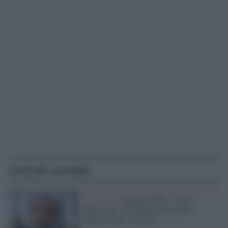
Articoli correlati
Primarie /
Damiano (Pd): "Voto
Bonaccini, sosteniamo un partito
laburista per i giovani"