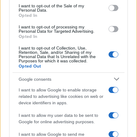
services and may gather and store information including but
I want to opt-out of the Sale of my
Personal Data.
not limited to your visit or usage behaviour. You may click to
Opted In
grant or deny consent to Google and its third-party tags to
use your data for below specified purposes in below Google
I want to opt-out of processing my
consent section.
Personal Data for Targeted Advertising.
Opted In
I want to opt-out of Collection, Use,
Retention, Sale, and/or Sharing of my
Personal Data that Is Unrelated with the
Purposes for which it was collected.
Opted Out
Syndication
Culture
Google consents
Salute
Globalist
I want to allow Google to enable storage
related to advertising like cookies on web or
Megachip
Globalscience
device identifiers in apps.
GiULia
Globalsport
I want to allow my user data to be sent to
Google for online advertising purposes.
Prima Pagina
I want to allow Google to send me