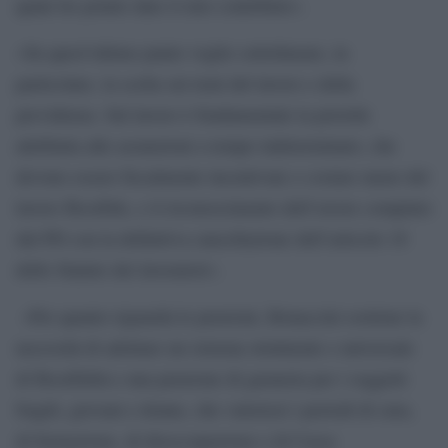
quale ho potuto dare il mio contributo».
«Su quest’ultimo punto voglio sottolineare, in
particolare, la scelta sui temi del lavoro e della
previdenza. Sul lavoro è fondamentale la priorità
attribuita alle assunzioni a tempo indeterminato, che
devono essere fiscalmente incentivate e costare meno del
lavoro flessibile, e il riconoscimento dell’errore compiuto
dal PD con la definitiva cancellazione dell’articolo 18
dello Statuto dei lavoratori».
«Per quanto riguarda le pensioni, Bonaccini sostiene la
necessità di adottare un sistema strutturale e universale
di flessibilità e una pensione di garanzia per i soggetti
fragili, giovani e donne, che valorizzi i periodi di cura,
di formazione, di disoccupazione e di Cassa