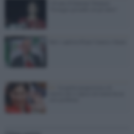
I 40 anni di Damiano Tommasi:
"Festeggio giocando con gli amici"
Tutti i capilista Pd per Camera e Senato
Pd /
Un partito progressista e di
sinistra che si spacca sul riarmo ha un
serio problema
Ultime notizie