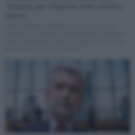
"Insieme per rilanciare temi sociali e
lavoro"
Primarie, domenica 26 febbraio si vota ai gazebo. Cesare
Damiano sta con Bonaccini: "Ha un'importante esperienza di
partito e amministrativa, nel suo programma temi sociali, al
quale ho potuto dare il mio contributo".