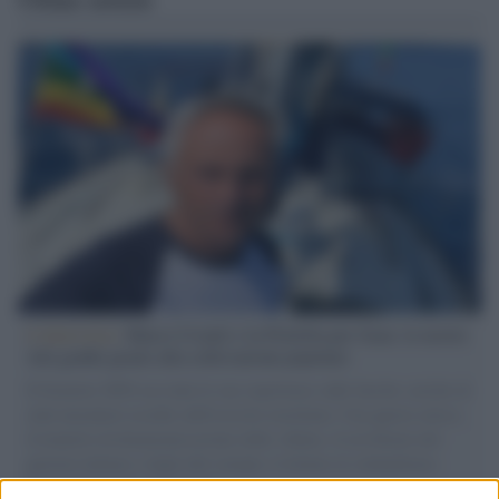
L'intervista /
Marco Croatti e la Flottilla per Gaza: le nostre
vele gonfie grazie alla sollevazione popolare
Il Senatore M5S racconta la sua esperienza sulle barche cariche di
aiuti umanitari assalite dall'esercito israeliano. Una guerra atroce,
il tentativo di disumanizzazione delle vittime, il servilismo del
governo italiano e degli altri europei, il ritorno al colonialismo.
L'importanza dei movimenti.