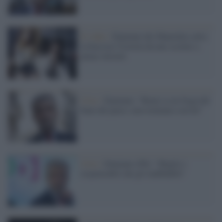
Il video /
Damiano dei Maneskin salva
la bassista Victoria da uno scooter a
piena velocità
Crisi /
Damiano: "Renzi se ne frega del
bene del paese, non torniamo con lui"
Crisi /
Damiano (Pd): "Meglio i
responsabili che gli inaffidabili"