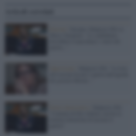
Articoli correlati
Elezioni /
Europee, Malpezzi (Pd) su
Marco Tarquinio: "Le candidature
dovrebbero rispecchiare i valori del
partito..."
Opposizione /
Malpezzi (Pd): "La lotta
all'evasione fiscale è sparita dall'agenda
del governo Meloni..."
Partito democratico /
Malpezzi (Pd):
"Contenta di Elly Schlein, non ho la
minima intenzione di lasciare il
partito"