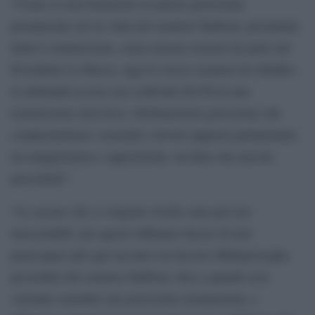
“Come se non bastassero le parole gravissime
pronunciate ieri in Aula dal senatore Balboni, presidente
della I commissione, senza alcuna censura da parte del
Presidente La Russa, oggi lo stesso senatore ha ribadito
le infamanti accuse nei confronti del Pd in una
trasmissione televisiva. Dichiarazioni gravissime che
compromettono i normali e dovuti rapporti parlamentari
tra maggioranza e opposizione: un fatto che non ha
precedenti”.
“Le accuse che ci vengono rivolte sono per noi
inaccettabili: per questo abbiamo deciso di non
partecipare più agli incontri sul decreto Milleproroghe,
presieduti dal senatore Balboni, fino a quando non
verranno smentite tali gravissime insinuazioni, e