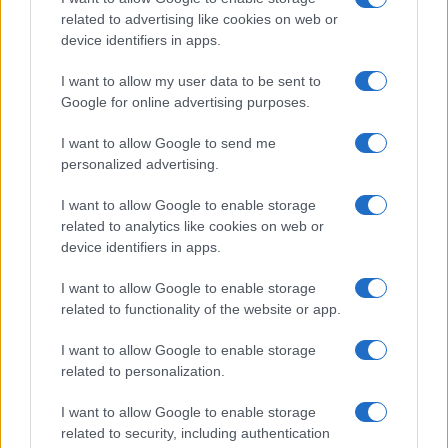
related to advertising like cookies on web or
Megachip
Globalscience
device identifiers in apps.
GiULia
Globalsport
I want to allow my user data to be sent to
Google for online advertising purposes.
Prima Pagina
I want to allow Google to send me
personalized advertising.
Giornale dello
Chi siamo
I want to allow Google to enable storage
Spettacolo
related to analytics like cookies on web or
Contributors
device identifiers in apps.
Wondernet
Facebook
I want to allow Google to enable storage
Giuliana Sgrena
related to functionality of the website or app.
Twitter
I want to allow Google to enable storage
Google News
related to personalization.
Mastodon
I want to allow Google to enable storage
related to security, including authentication
Cookie Policy