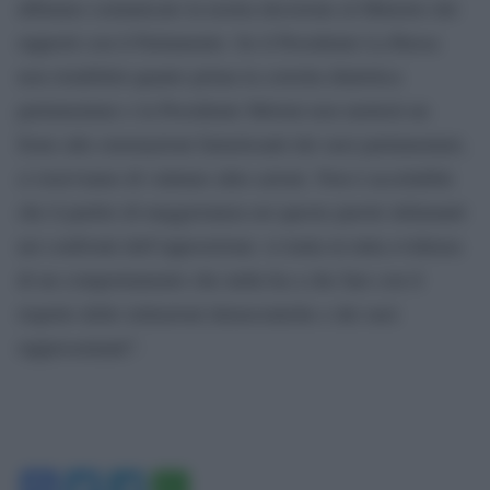
abbiamo comunicato la nostra decisione al Ministro dei
rapporti con il Parlamento. Se il Presidente La Russa
non ristabilirà quanto prima la corretta dialettica
parlamentare e la Presidente Meloni non metterà un
freno alle esternazioni farneticanti dei suoi parlamentari,
ci riserviamo di valutare altre azioni. Non è accettabile
che il partito di maggioranza usi queste parole infamanti
nei confronti dell’opposizione: si tratta in tutta evidenza
di un comportamento che nulla ha a che fare con il
rispetto delle istituzioni democratiche e dei suoi
rappresentanti”.
Facebook
Twitter
Telegram
WhatsApp