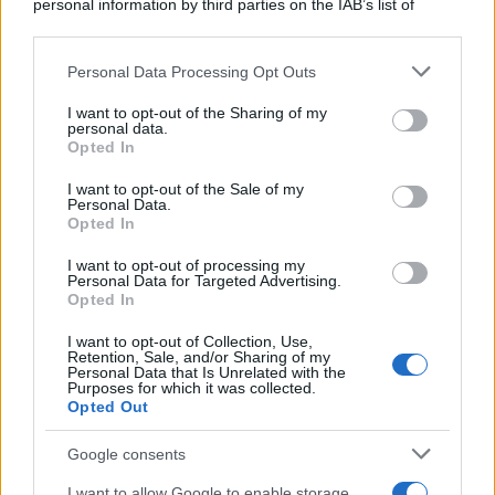
personal information by third parties on the IAB’s list of
downstream participants.
Personal Data Processing Opt Outs
This information may also be disclosed by us to third parties
L'attesa /
Un estate di calcio: tra Mondiali e Serie A
on the IAB’s List of Downstream Participants that may further
I want to opt-out of the Sharing of my
disclose it to other third parties.
personal data.
Opted In
Please note that this website/app uses one or more Google
services and may gather and store information including but
I want to opt-out of the Sale of my
Personal Data.
not limited to your visit or usage behaviour. You may click to
Opted In
grant or deny consent to Google and its third-party tags to
use your data for below specified purposes in below Google
I want to opt-out of processing my
consent section.
Personal Data for Targeted Advertising.
Opted In
I want to opt-out of Collection, Use,
Retention, Sale, and/or Sharing of my
Personal Data that Is Unrelated with the
Purposes for which it was collected.
Opted Out
Syndication
Culture
Google consents
Salute
Globalist
I want to allow Google to enable storage