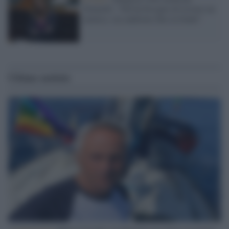
Donzelli: "Fdi ha bisogno di trovare un
nemico, ora andremo fino in fondo"
Ultime notizie