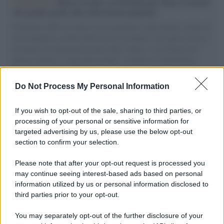
L'intervista /
Marco Croatti e la Flottilla per Gaza: le nostre
vele gonfie grazie alla sollevazione popolare
Il Senatore M5S racconta la sua esperienza sulle barche cariche di
aiuti umanitari assalite dall'esercito israeliano. Una guerra atroce,
il tentativo di disumanizzazione delle vittime, il servilismo del
governo italiano e degli altri europei, il ritorno al colonialismo.
L'importanza dei movimenti.
Do Not Process My Personal Information
La scoperta /
Oplontis, le vittime dell’eruzione del Vesuvio
furono più numerose del previsto
If you wish to opt-out of the sale, sharing to third parties, or
processing of your personal or sensitive information for
targeted advertising by us, please use the below opt-out
section to confirm your selection.
Il medagliere /
Europei di nuoto: Pellecani guida una super
Italia
Please note that after your opt-out request is processed you
may continue seeing interest-based ads based on personal
information utilized by us or personal information disclosed to
third parties prior to your opt-out.
Il centenario /
A L'Aquila arriva la mostra "TITO, 100 anni
You may separately opt-out of the further disclosure of your
attraverso la forma"