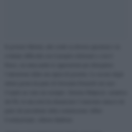
Il governo Meloni, alle corde su diverse questioni e in
evidente difficoltà con il proprio elettorato e con il
Paese, sta attaccando le opposizioni per distogliere
l’attenzione dalla sua opera di governo. Le accuse degli
ultimi giorni da parte di Giovanni Donzelli sul caso
Cospito ne sono un esempio. Simona Malpezzi, senatrice
del Pd, in una nota ha denunciato l’ennesimo attacco da
parte del presidente della commissione Affari
Costituzionali, Alberto Balboni.