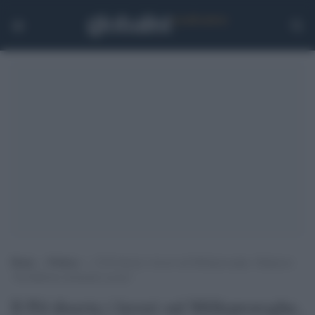
Home
>
Politica
>
Il Pd diserta i lavori sul Milleproroghe, Malpezzi:
“Da Balboni infamanti accuse”
Il Pd diserta i lavori sul Milleproroghe,