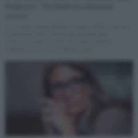
Malpezzi: "Da Balboni infamanti
accuse"
Caso Cospito, Simona Malpezzi, senatrice del Pd, in una nota
ha denunciato l'attacco da parte del presidente della
commissione Affari Costituzionali, Alberto Balboni:
"Abbandoniamo i lavori sul Milleproroghe".