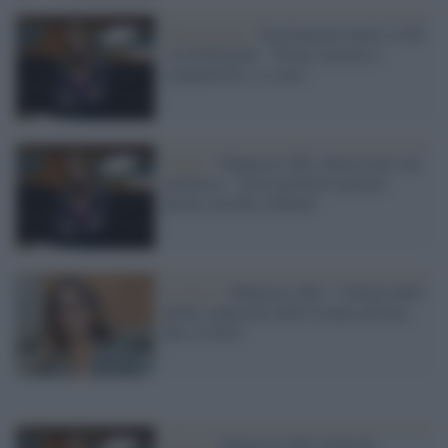
Opposizione /
Sostituzione etnica, il Pd
a Lollobrigida: "Teorie razziste e
complottiste, si scusi"
Senato /
Malpezzi (Pd), dimissioni con
polemica: "Avrei preferito parlare
prima con Elly Schlein"
8 marzo /
Malpezzi (Pd): "I diritti delle
donne calpestate dall'Ucraina all'Iran,
fino a Cutro"
Il caso /
Malpezzi (Pd) inchioda