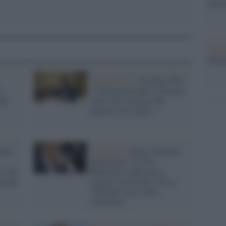
Gucc
Musi
Mado
Democratici /
Orlando (Pd):
i
"Conte pensa che le alleanze
dal
siano una rinuncia alla
purezza, ma senza..."
lein
Alleanze /
Andrea Orlando
perde pezzi: la lista
no con
Riformisti uniti per la
 pochi
Liguria (con Italia Viva e
+Europa) fuori dalla
coalizione