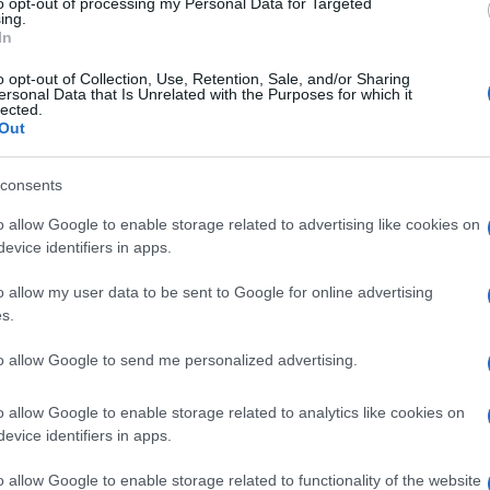
to opt-out of processing my Personal Data for Targeted
 Bettini
Viareggio
, `A sinistra, da capo´, a
.
ing.
In
uendo il lavoro, la ricchezza in funzione delle
o opt-out of Collection, Use, Retention, Sale, and/or Sharing
ersonal Data that Is Unrelated with the Purposes for which it
 I Paesi – ha aggiunto – stanno intervenendo sul
lected.
Out
Biden o
ato non c’era, come sta facendo
Ulti
’azienda energetica di Stato. Gran parte del
consents
 è frutto delle imprese povere che sono rimaste
o allow Google to enable storage related to advertising like cookies on
ne, non si sono internazionalizzate. Imprese che
evice identifiers in apps.
 lavoravano con la svalutazione competitiva
o allow my user data to be sent to Google for online advertising
nde che campano facendo un po’ di nero e
s.
to allow Google to send me personalized advertising.
tto a queste imprese con la legge di bilancio,
o allow Google to enable storage related to analytics like cookies on
L'int
evice identifiers in apps.
 è pericoloso per l’interesse nazionale e per i
Gaza:
e non fanno un salto di qualità in una economia
solle
o allow Google to enable storage related to functionality of the website