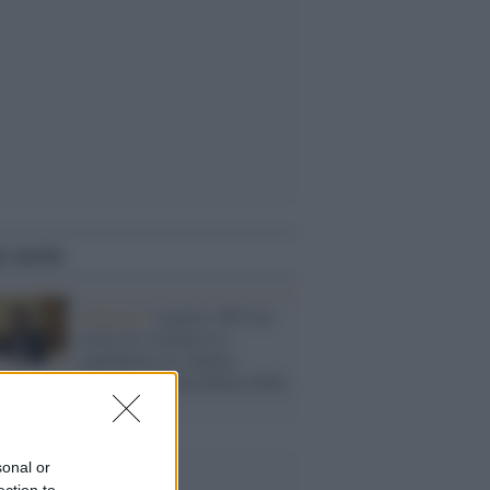
i anche
Alleanze /
Liguria: M5s ha
scelto di sostenere la
candidatura di Andrea
Orlando alla presidenza della
regione
sonal or
ection to