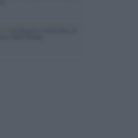
ini
ca /
Love Sensation, il primo duetto di
nna e Kylie Minogue