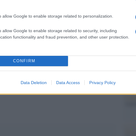
iamo di rimanere marginalizzati, di diventare un
Il Se
barch
 dovremmo sfidare la Meloni sulle politiche
o allow Google to enable storage related to personalization.
dall'e
ulla transizione ecologica. Altro che autonomia
tentat
o allow Google to enable storage related to security, including
servil
litica nazionale su questo punto».
cation functionality and fraud prevention, and other user protection.
europ
dei m
CONFIRM
Il ri
pp
Data Deletion
Data Access
Privacy Policy
L'ann
Laure
Il ri