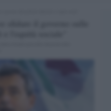
 il governo sulle politiche industriali e l’equità sociale”
e sfidare il governo sulle
i e l'equità sociale"
 Andrea Orlando parla delle dinamiche della
e