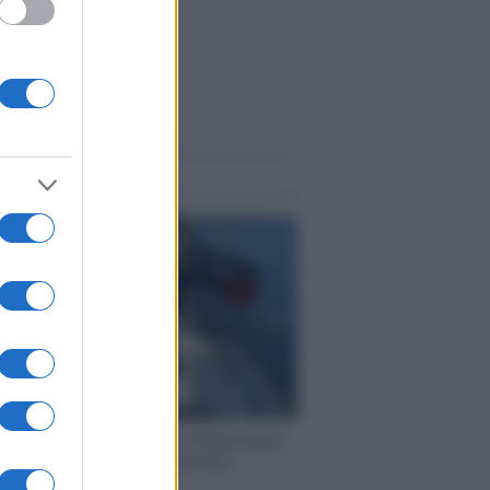
me notizie
ervista /
Marco Croatti e la Flottilla per
 le nostre vele gonfie grazie alla
vazione popolare