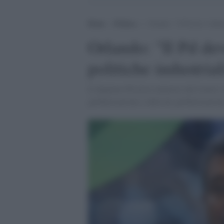
Home
>
Politica
>
Orlando: “Il Pd deve sfidare
Orlando: "Il Pd dev
politiche industrial
Il deputato Pd ed ex ministro del Lavoro
globalizzazione e della de-globalizzazion