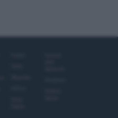
Culture
Giornale
dello
Salute
Spettacolo
Megachip
nce
Wondernet
GiULia
Giuliana
Sgrena
Prima
Pagina