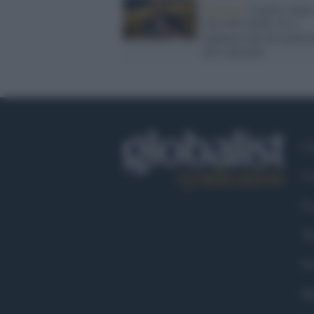
Elezioni /
Liguria, dopo 
veto M5s Italia Viva
annuncia che non partec
alle regionali
Ch
Co
Fa
Tw
Go
Ma