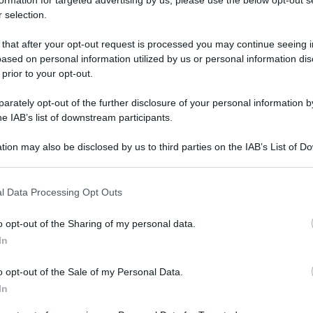
 selection.
 that after your opt-out request is processed you may continue seeing i
ased on personal information utilized by us or personal information dis
 prior to your opt-out.
rately opt-out of the further disclosure of your personal information by
onarsi a sinistra e in modo serio. «Possiamo
he IAB’s list of downstream participants.
epoca
ere tutta la sua politica industriale nell’
tion may also be disclosed by us to third parties on the IAB’s List of 
mento dei costi dell’energia discuta
 that may further disclose it to other third parties.
Paese che deve affrontare queste sfide non può
 that this website/app uses one or more Google services and may gath
l Data Processing Opt Outs
including but not limited to your visit or usage behaviour. You may click 
 energetiche differenziate, venti politiche
 to Google and its third-party tags to use your data for below specifi
oro. La discussione è surreale e non tiene conto di
o opt-out of the Sharing of my personal data.
ogle consent section.
In
erno
dovremmo sfidarlo non sul terreno
politiche industriali
ul terreno delle
».
o opt-out of the Sale of my Personal Data.
In
ministro del Lavoro Andrea Orlando
alla