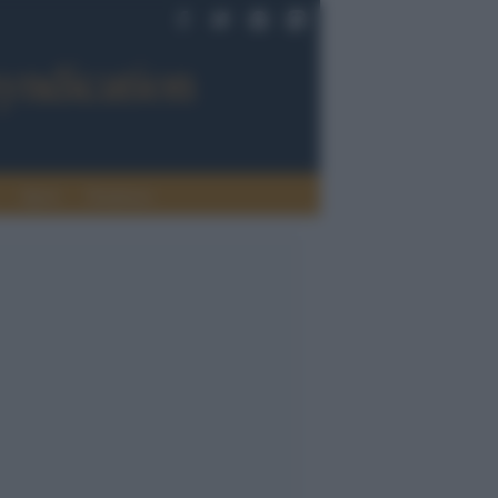
Sport
Tendenze