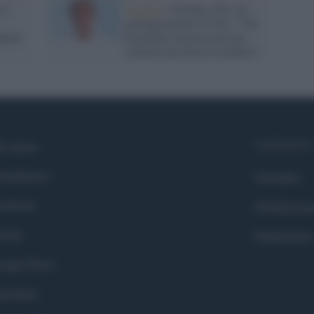
il
Liguria /
Orlando (Pd) sul
patteggiamento di Toti: "Chi
iperà
ha parlato di persecuzione
immotivata dovrà ricredersi"
Syndication
i siamo
ntributors
Globalist
cebook
Globalscie
itter
Globalsport
ogle News
stodon