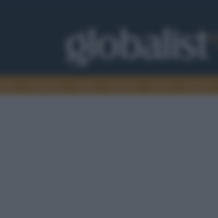
omia
Intelligence
Media
Ambiente
Cultura
Scienza