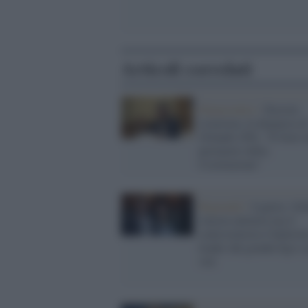
Articoli correlati
Democratici /
Decreto
sicurezza, la denuncia d
Orlando (Pd): "È fuori 
perimetro della
Costituzione"
Regionali /
Liguria: Sch
sincera unitaria ma il
centrosinistra è balleri
leader dal grande Ego e
voti