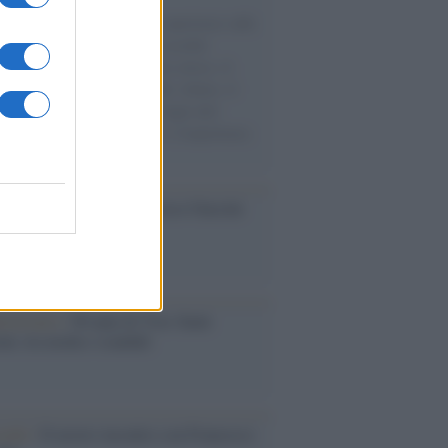
natore M5S racconta la sua esperienza sulle
e cariche di aiuti umanitari assalite
sercito israeliano. Una guerra atroce, il
ivo di disumanizzazione delle vittime, il
ismo del governo italiano e degli altri
ei, il ritorno al colonialismo. L'importanza
ovimenti.
cordo /
Le radici di Francesco Guccini
iversario /
90 anni di Yves Saint
nt, tra moda e scandali
cordo /
Il nostro incontro con Francesco