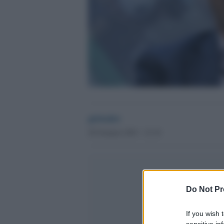
globalist
28 Gennaio 2023 - 21.10
Do Not Pr
If you wish 
sensitive in