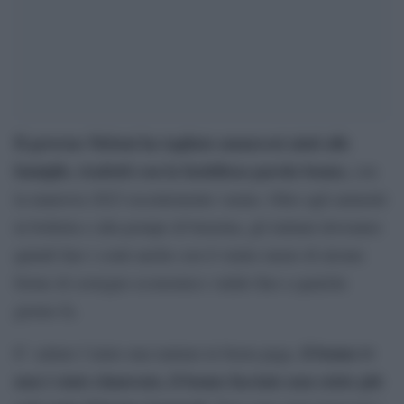
Il governo Meloni ha tagliato numerosi aiuti alle
famiglie, tradotti con la fastidiosa parola bonus,
con
la manovra 2023 recentemente varata. Oltre agli aumenti
in bolletta e alla pompe di benzina, gli italiani dovranno
quindi fare i conti anche con il venire meno di alcune
forme di sostegno economico valide fino a qualche
giorno fa.
il bonus tv
E’ saltato l’aiuto una tantum in busta paga,
non è stato rinnovato, il bonus facciate non esiste più