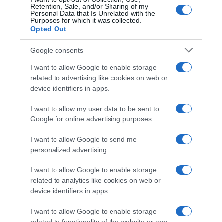
Retention, Sale, and/or Sharing of my
Personal Data that Is Unrelated with the
Purposes for which it was collected.
Opted Out
Syndication
Culture
Google consents
Salute
Globalist
I want to allow Google to enable storage
related to advertising like cookies on web or
Megachip
Globalscience
device identifiers in apps.
GiULia
Globalsport
I want to allow my user data to be sent to
Google for online advertising purposes.
Prima Pagina
I want to allow Google to send me
personalized advertising.
Giornale dello
Chi siamo
I want to allow Google to enable storage
Spettacolo
related to analytics like cookies on web or
Contributors
device identifiers in apps.
Wondernet
Facebook
I want to allow Google to enable storage
Giuliana Sgrena
related to functionality of the website or app.