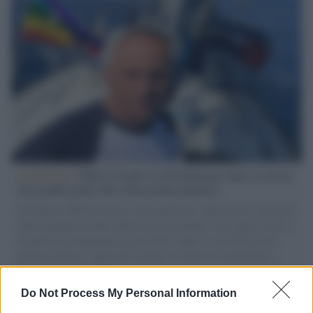
L'intervista /
Marco Croatti e la Flottilla per Gaza: le nostre
vele gonfie grazie alla sollevazione popolare
Il Senatore M5S racconta la sua esperienza sulle barche cariche di
aiuti umanitari assalite dall'esercito israeliano. Una guerra atroce,
il tentativo di disumanizzazione delle vittime, il servilismo del
governo italiano e degli altri europei, il ritorno al colonialismo.
L'importanza dei movimenti.
Do Not Process My Personal Information
Tel Aviv /
La “vittoria totale” di Israele significa una guerra