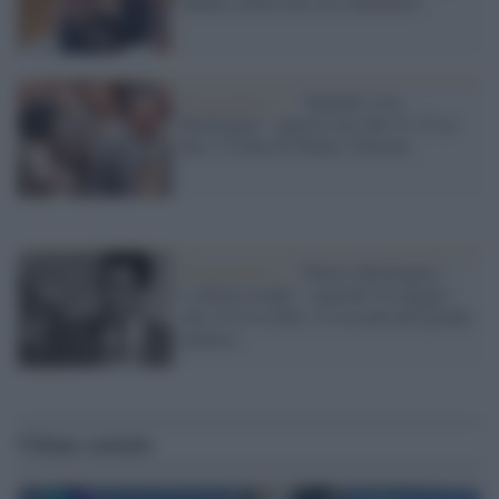
fiducia, felice che sia a Mediaset"
Programmi tv /
"Quando c'era
Berlinguer", questa sera alle 21.15 su
Rai 3 il film di Walter Veltroni
Programmi tv /
“Enrico Berlinguer –
L’ultimo leader”, martedì 24 maggio
alle 16.10 su Rai 3 il ricordo del grande
politico
Ultime notizie