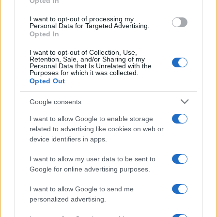
Opted In
grant or deny consent to Google and its third-party tags to
use your data for below specified purposes in below Google
I want to opt-out of processing my
consent section.
Personal Data for Targeted Advertising.
Opted In
I want to opt-out of Collection, Use,
Retention, Sale, and/or Sharing of my
Personal Data that Is Unrelated with the
Purposes for which it was collected.
Opted Out
Syndication
Culture
Google consents
Salute
Globalist
I want to allow Google to enable storage
related to advertising like cookies on web or
Megachip
Globalscience
device identifiers in apps.
GiULia
Globalsport
I want to allow my user data to be sent to
Google for online advertising purposes.
Prima Pagina
I want to allow Google to send me
personalized advertising.
Giornale dello
Chi siamo