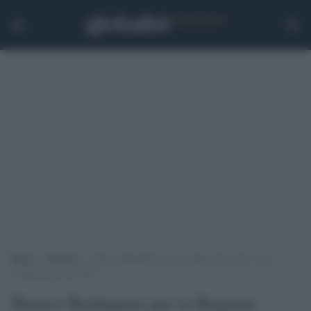
Home
>
Politica
>
Bianca Berlinguer per la Regione Lazio: ecco
l’ultima idea del M5s…
Bianca Berlinguer per la Regione