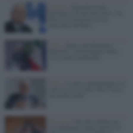
Quirinale /
Mattarella ricorda
Berlinguer a 40 anni dalla morte: "Ha
difeso la Costituzione e la vita
democratica del Paese"
Il lutto /
Morto Luigi Berlinguer,
Mattarella: "Dolorosamente colpito,
stile e statura intellettuale"
Il lutto /
E' morto Luigi Berlinguer, l'ex
ministro aveva 91 anni. Il Pd: "Lascia
una grande eredità"
Televisione /
Pier Silvio Berlusconi:
"Con Berlinguer rapporto diretto e di