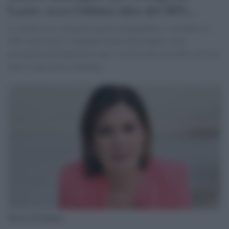
Lazio: ecco l'ultima idea del M5s...
Le ultime voci, rilanciate anche da Repubblica, vorrebbero il
M5s interessato a candidare Bianca Berlinguer come
presidente della Regione Lazio. La decisione dovrebbe arrivare
entro la prossima settimana.
Bianca Berlinguer