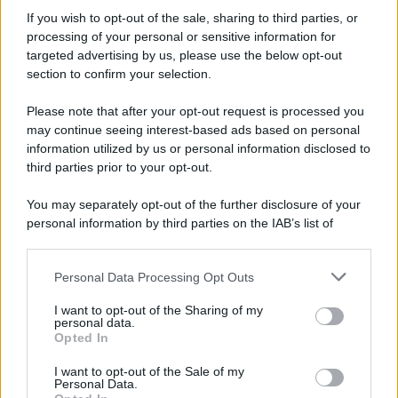
senza fine
If you wish to opt-out of the sale, sharing to third parties, or
processing of your personal or sensitive information for
targeted advertising by us, please use the below opt-out
section to confirm your selection.
Vangelo /
La vita si intreccia con le paure come il giorno
succede alla notte
Please note that after your opt-out request is processed you
may continue seeing interest-based ads based on personal
information utilized by us or personal information disclosed to
third parties prior to your opt-out.
La scoperta /
Oplontis, le vittime dell’eruzione del Vesuvio
You may separately opt-out of the further disclosure of your
furono più numerose del previsto
personal information by third parties on the IAB’s list of
downstream participants.
Personal Data Processing Opt Outs
This information may also be disclosed by us to third parties
Il medagliere /
Europei di nuoto: Pellecani guida una super
on the IAB’s List of Downstream Participants that may further
I want to opt-out of the Sharing of my
Italia
disclose it to other third parties.
personal data.
Opted In
Please note that this website/app uses one or more Google
services and may gather and store information including but
I want to opt-out of the Sale of my
Personal Data.
not limited to your visit or usage behaviour. You may click to