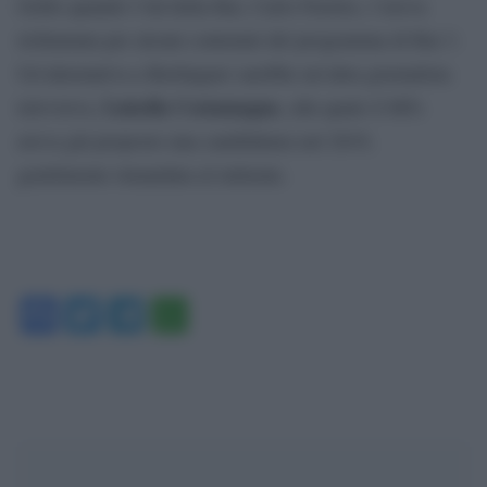
Grillo quando l’Ad della Rai, Carlo Fuortes, l’aveva
richiamata per alcuni contenuti del programma di Rai 3.
Un’alternativa a Berlinguer sarebbe un’altra giornalista
Luisella Costamagna
televisiva,
, alla quale il M5s
aveva già proposto una candidatura nel 2019,
gentilmente rimandata al mittente.
Facebook
Twitter
Telegram
WhatsApp