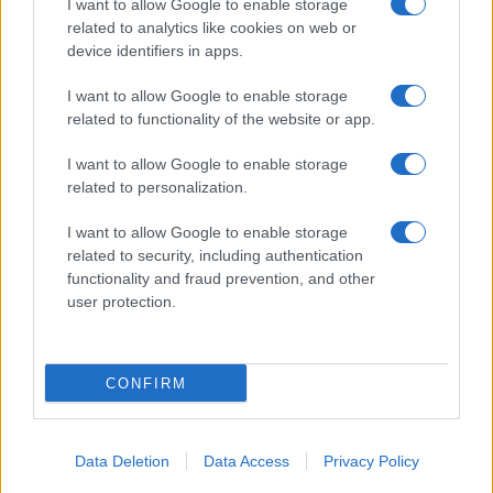
I want to allow Google to enable storage
Spettacolo
related to analytics like cookies on web or
Contributors
device identifiers in apps.
Wondernet
Facebook
I want to allow Google to enable storage
Giuliana Sgrena
related to functionality of the website or app.
Twitter
I want to allow Google to enable storage
Google News
related to personalization.
Mastodon
I want to allow Google to enable storage
related to security, including authentication
Cookie Policy
functionality and fraud prevention, and other
user protection.
Preferenze Privacy
CONFIRM
©2021 Globalist.it • All right reserved.
Data Deletion
Data Access
Privacy Policy
Syndication