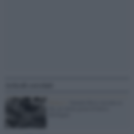
Articoli correlati
Prima tv /
Samuele Rossi racconta su
Sky gli ultimi giorni di Enrico
Berlinguer