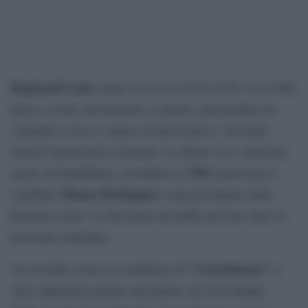
Regionali Lazio,
dopo il secco no di Si al Pd, ora il M5s
pensa a virare decisamente a sinistra, presentando un
candidato civico e capace di intercettare i voti degli
elettori democratici scontenti. Le ultime voci, rilanciate
M5s
anche da Repubblica, vorrebbero il
interessato a
Bianca Berlinguer
candidare
come presidente della
Regione Lazio. La decisione dovrebbe arrivare entro la
prossima settimana.
“Cartabianca”
Va ricordato come la conduttrice di
si
stata supportata proprio dal partito che fu di Beppe