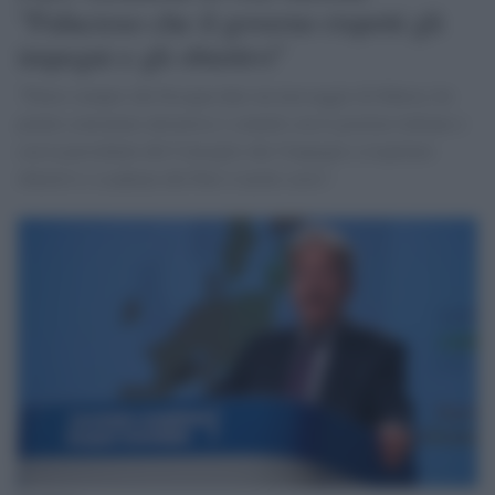
"Fiducioso che il governo rispetti gli
impegni e gli obiettivi"
"Penso sempre che bisogna dare un messaggio di fiducia, ho
potuto constatare attraverso i contatti con il governo italiano e
con la presidente del Consiglio che l'impegno a rispettare
obiettivi e scadenze del Pnrr è molto serio".