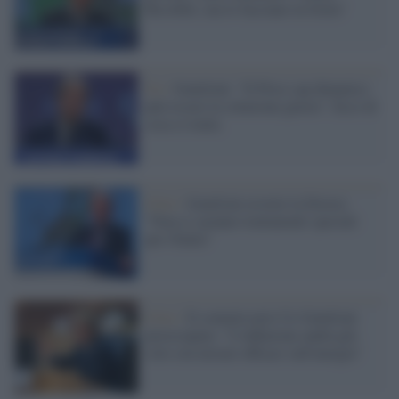
flessibili, ma lo facciano in fretta"
Ue /
Gentiloni: "Il Price cap dinamico
può essere la soluzione giusta". Ecco di
cosa si tratta
Crisi /
Gentiloni avverte la Destra:
"Non ci saranno trattamenti speciali
per l'Italia"
Crisi /
Il commissario Ue Gentiloni
preoccupato: "L'inflazione andrà giù
solo con misure efficaci sull'energia"