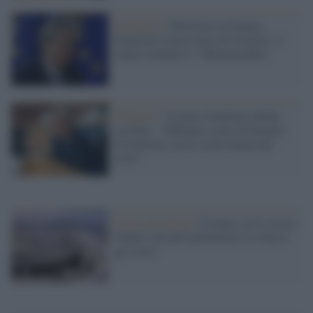
Economia /
Ddl fermo in Senato,
Gentiloni fa pressing sul Governo: il
salario minimo è "indispensabile"
Sanzioni /
Ucraina, Gentiloni chiede
sacrifici: "Abbiamo scelto di fermare
l'escalation, ma le scelte hanno dei
costi"
Crisi economica /
Ucraina, la Ue avvisa
l'Italia: non può permettersi lo stop al
gas russo