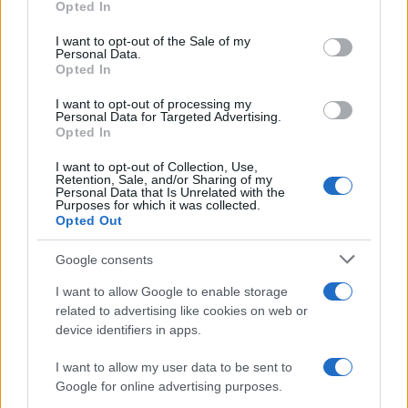
Opted In
Please note that this website/app uses one or more Google
services and may gather and store information including but
I want to opt-out of the Sale of my
Personal Data.
not limited to your visit or usage behaviour. You may click to
Opted In
grant or deny consent to Google and its third-party tags to
use your data for below specified purposes in below Google
I want to opt-out of processing my
consent section.
Personal Data for Targeted Advertising.
Opted In
I want to opt-out of Collection, Use,
Retention, Sale, and/or Sharing of my
Personal Data that Is Unrelated with the
Purposes for which it was collected.
Opted Out
Syndication
Culture
Google consents
Salute
Globalist
I want to allow Google to enable storage
related to advertising like cookies on web or
Megachip
Globalscience
device identifiers in apps.
GiULia
Globalsport
I want to allow my user data to be sent to
Google for online advertising purposes.
Prima Pagina