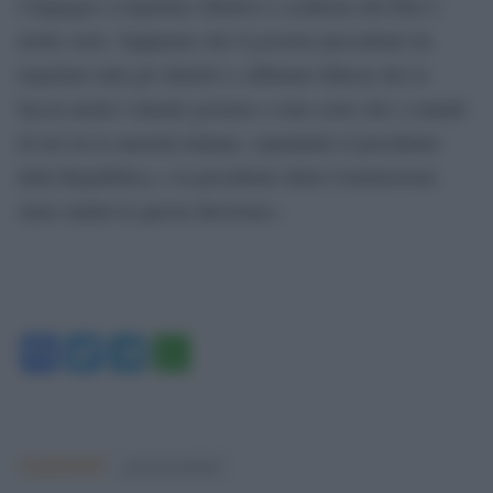
l’impegno a rispettare obiettivi e scadenze del Pnrr è
molto serio. Sappiamo che il governo precedente ha
rispettato tutti gli obiettivi e abbiamo fiducia che lo
faccia anche l’attuale governo e sono certo che i contatti
di ieri tra le autorità italiane, soprattutto il presidente
della Repubblica, e la presidente della Commissione
siano andati in questa direzione».
Facebook
Twitter
Telegram
WhatsApp
Argomenti:
governo meloni