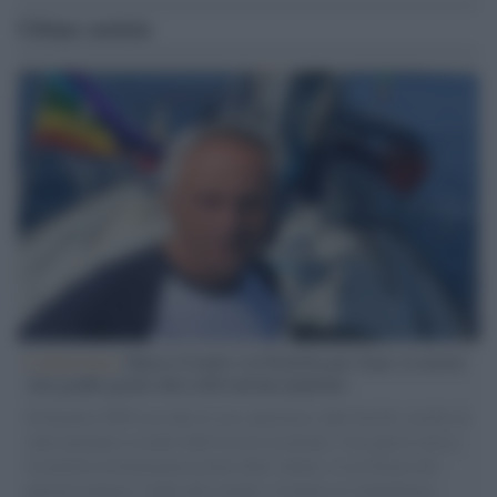
Ultime notizie
L'intervista /
Marco Croatti e la Flottilla per Gaza: le nostre
vele gonfie grazie alla sollevazione popolare
Il Senatore M5S racconta la sua esperienza sulle barche cariche di
aiuti umanitari assalite dall'esercito israeliano. Una guerra atroce,
il tentativo di disumanizzazione delle vittime, il servilismo del
governo italiano e degli altri europei, il ritorno al colonialismo.