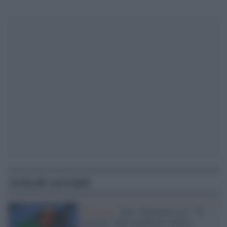
Articoli correlati
Bruxelles /
Pnrr, Gentiloni (Ue): "Il
governo vuole cambiarlo? Siamo