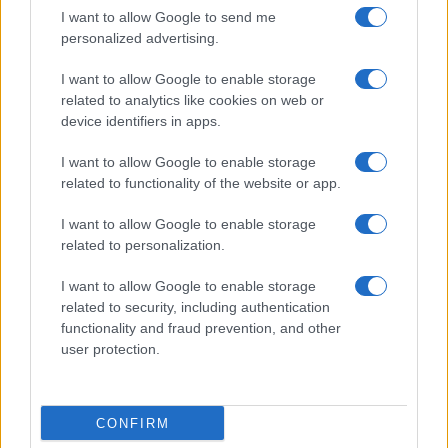
I want to allow Google to send me
personalized advertising.
Giornale dello
Chi siamo
I want to allow Google to enable storage
Spettacolo
related to analytics like cookies on web or
Contributors
device identifiers in apps.
Wondernet
Facebook
I want to allow Google to enable storage
Giuliana Sgrena
related to functionality of the website or app.
Twitter
I want to allow Google to enable storage
Google News
related to personalization.
Mastodon
I want to allow Google to enable storage
related to security, including authentication
Cookie Policy
functionality and fraud prevention, and other
user protection.
Preferenze Privacy
CONFIRM