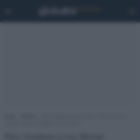
Home
>
Politica
>
Pnrr, Gentiloni avvisa Meloni: “Fiducioso che il
governo rispetti gli impegni e gli obiettivi”
Pnrr, Gentiloni avvisa Meloni: