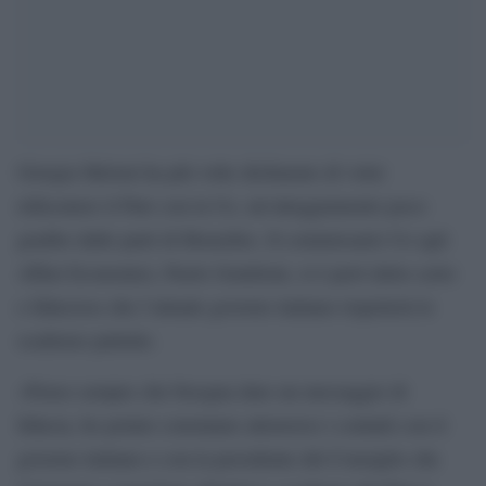
Giorgia Meloni ha più volte dichiarato di voler
ridiscutere il Pnrr con la Ue, un’atteggiamento poco
gradito dalle parti di Bruxelles. Il commissario Ue agli
Affari Economici, Paolo Gentiloni, si è però detto certo
e fiducioso che l’attuale governo italiano rispetterà le
scadenze pattuite.
«Penso sempre che bisogna dare un messaggio di
fiducia, ho potuto constatare attraverso i contatti con il
governo italiano e con la presidente del Consiglio che