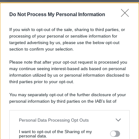
L'importanza dei movimenti.
Do Not Process My Personal Information
Il caso /
Trump ha quasi esaurito l'arsenale Usa, ma il
tycoon smentisce
If you wish to opt-out of the sale, sharing to third parties, or
processing of your personal or sensitive information for
targeted advertising by us, please use the below opt-out
section to confirm your selection.
Chiesa /
Papa Leone XIV denuncia le violenze in Ucraina e
Russia e chiede il rispetto del diritto umanitario e della
Please note that after your opt-out request is processed you
diplomazia
may continue seeing interest-based ads based on personal
information utilized by us or personal information disclosed to
third parties prior to your opt-out.
Il centenario /
A L'Aquila arriva la mostra "Tito, 100 anni
You may separately opt-out of the further disclosure of your
attraverso la forma"
personal information by third parties on the IAB’s list of
downstream participants.
Personal Data Processing Opt Outs
This information may also be disclosed by us to third parties
Il medagliere /
Europei di nuoto: Pellecani guida una super
on the IAB’s List of Downstream Participants that may further
I want to opt-out of the Sharing of my
Italia
disclose it to other third parties.
personal data.