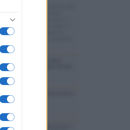
natore M5S racconta la sua esperienza sulle
e cariche di aiuti umanitari assalite
sercito israeliano. Una guerra atroce, il
ivo di disumanizzazione delle vittime, il
ismo del governo italiano e degli altri
ei, il ritorno al colonialismo. L'importanza
ovimenti.
bum /
"Timeless", il nuovo album
mo di Prince racconta quattro decenni
eatività
ale 2030: espansione, stadi del futuro
sfide FIFA
augurazione /
Cuneo inaugura Esseci: il