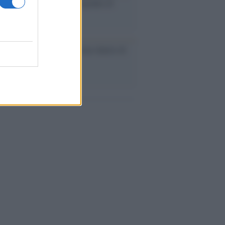
 polo culturale nell’ex ospedale di
a Croce
ca /
Love Sensation, il primo duetto di
nna e Kylie Minogue