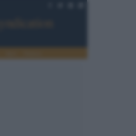
Sport
Tendenze