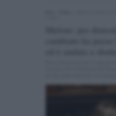
Home
>
Politica
>
Meloni: per dimostrare che
a sbattere
Meloni: per dimostr
cambiato ha preso 
ed è andata a sbatt
Prima il decreto anti-rave e l’ordinanza a
retromarce. Poi le bacchettate dell’Europ
per dare giudizi equilibrati, ma la partenz