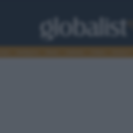
omia
Intelligence
Media
Ambiente
Cultura
Scienza