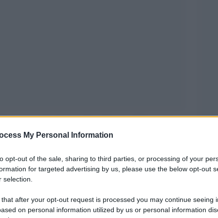
 si va con le risorse che si hanno. E le nostre
ocess My Personal Information
 di Meloni e La Russa, l’Italietta di Salvini e
a Piantedosi. Nell’ansia di dimostrare che il vento
to opt-out of the sale, sharing to third parties, or processing of your per
vo governo ha preso l’autostrada contromano ed è
formation for targeted advertising by us, please use the below opt-out s
 selection.
 that after your opt-out request is processed you may continue seeing i
anza anti-sbarchi, con relative figuracce e
ased on personal information utilized by us or personal information dis