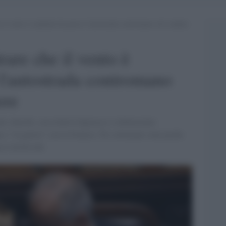
 il vento è cambiato ha preso l’autostrada contromano ed è andata
are che il vento è
l'autostrada contromano
ere
nti-sbarchi, con relative figuracce e imbarazzate
a e “la guerre” con la Francia. Tre settimane sono poche
a è da brividi.