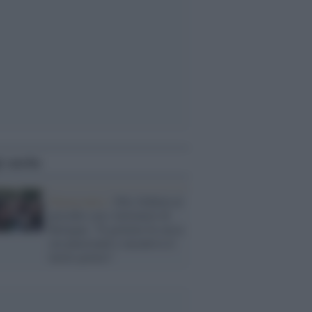
i anche
Democratici /
Elly Schlein al
presidio con i lavoratori di
Bologna: "Il governo fa cassa
sui pensionati e incentiva il
lavoro povero"