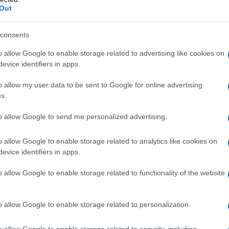
 che ne sono seguite hanno subito rialzato la
Out
Il Se
onimento formale della Commissione europea
barch
dall'e
consents
menti collettivi. Poi i francesi, che non sono certo
tentat
immigrazione, hanno giudicato “inaccettabile” il
o allow Google to enable storage related to advertising like cookies on
servil
evice identifiers in apps.
europ
 tentato di vendere l’approdo della Ocean
dei m
o allow my user data to be sent to Google for online advertising
ltato del celodurismo italiota. Con la solita
s.
“disumami” e hanno annunciato che non si
L'al
postu
to allow Google to send me personalized advertising.
sbarcati sulle nostre coste, come era stato
di cr
lle ricollocazioni europee. Accordi che non
o allow Google to enable storage related to analytics like cookies on
na furbata di Macron, anch’essa “inaccettabile”
evice identifiers in apps.
Mondi
finora solo poche decine di migranti. Ma tant’è.
e le 
o allow Google to enable storage related to functionality of the website
 di Meloni, Salvini e Piantedosi è la sfiducia
o di altri guai in arrivo: un capolavoro politico.
o allow Google to enable storage related to personalization.
L'in
ova a governare e a doversi misurare con la
o allow Google to enable storage related to security, including