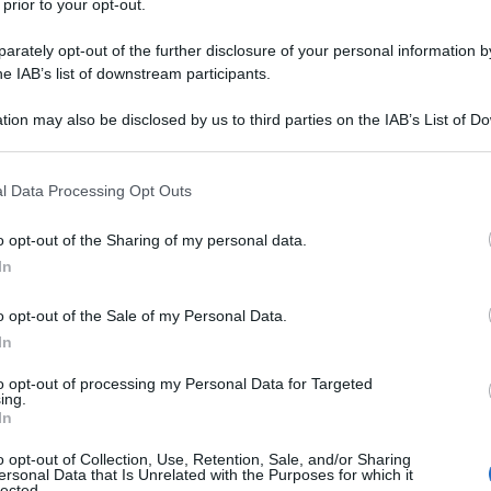
 prior to your opt-out.
chettate dell’Europa e “la guerre” con la
per dare giudizi equilibrati, ma la partenza è da
rately opt-out of the further disclosure of your personal information by
he IAB’s list of downstream participants.
e.
tion may also be disclosed by us to third parties on the IAB’s List of 
 qui di essere un’abile politica. Anzi, si può
 that may further disclose it to other third parties.
to della politica vecchio stampo. Ma alle prime
Ulti
 that this website/app uses one or more Google services and may gath
l Data Processing Opt Outs
onsiglio” non è sembrata avere la levatura da
including but not limited to your visit or usage behaviour. You may click 
 to Google and its third-party tags to use your data for below specifi
s è apparsa impacciata, quasi remissiva con
o opt-out of the Sharing of my personal data.
ogle consent section.
In
e aveva tuonato. E da quel che si è capito non ha
io è andata a Sharm El-Sheikh, per Coop 27. Il
o opt-out of the Sale of my Personal Data.
 Zaki nel faccia a faccia con Al Sisi, è stato a
In
tà del Paese – pardon, della Nazione – che le sta
to opt-out of processing my Personal Data for Targeted
ing.
In
L'int
Gaza:
o opt-out of Collection, Use, Retention, Sale, and/or Sharing
 Macron, ma la sciagurata gestione delle navi
ersonal Data that Is Unrelated with the Purposes for which it
solle
lected.