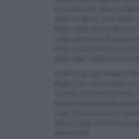
la vergogna delle sfilate nostalgic
Senato, La Russa, vuole istituire u
Regno d’Italia ma non sfilerà il 25
sempre quelli che la Resistenza, la
E loro, la destra fascista o post-fa
parlato degli “antifascisti con la c
Si riferiva agli anni Settanta e Otta
Brigate rosse e del terrorismo nero
La destra, non solo Forza Nuova, 
Fratelli d’Italia non hanno mai acc
strage. Non riconoscono le sentenz
stata una strage nera ed è necessa
internazionale.