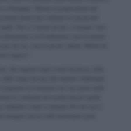
he a Predappio. Mentre il neopresidente del
n giorno festivo per celebrare la nascita del
 aprile. Non c’è niente da fare, al dunque sono
 Liberazione e la Costituzione sono di sinistra.
scista che sia, sono le povere vittime. Meloni ha
hiave inglese”.
nta, alla stagione degli scontri di piazza, delle
, della strage fascista alla stazione di Bologna.
Casapound ed estremisti vari, ma anche molti
ettato le condanne dei neofascisti per quella
e definitive contro i camerati. Per loro non è
rio indagare ancora sulla fantomatica pista