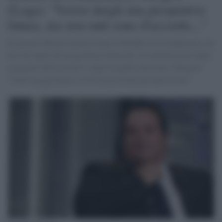
(Lega): "Vorrei dargli una prospettiva
futura, ma non tutti sono d'accordo..."
Il governo Meloni metterà mano al Reddito di Cittadinanza, era
uno dei punti del programma elettorale e le dichiarazioni degli
esponenti dell'esecutivo vanno in quella direzione. Durigon:
"Nella maggioranza c'è chi ha posizioni più nette di me".