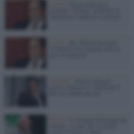
Governo /
Durigon denuncia il
quotidiano "Domani", carabinieri in
redazione per sequestrare un articolo
Governo /
Rdc, Durigon sprezzante:
"Un laureato deve accettare anche un
posto da cameriere"
Finanziaria /
Manovra, Durigon
provoca e minimizza: "Perderanno il
Rdc solo 400mila persone"
Elezioni /
Le 'nostalgie' di Durigon non
sfondano: a Latina vince il sindaco
uscente di sinistra Colletta