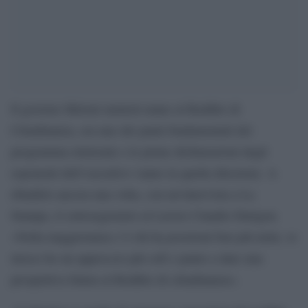
Il governo Meloni metterà mano al Reddito di
Cittadinanza, era uno dei punti fondamentali del
programma elettorale e le prime dichiarazioni degli
esponenti dell’esecutivo vanno in quella direzione. A
ribadirlo ancora una volta, con un’intervista a La
Stampa, il sottosegretario al Lavoro Claudio Durigon.
«Nella maggioranza c’è chi ha posizioni ben più nette, io
invece ho un approccio più soft e punto a dare una
prospettiva futura al Reddito di cittadinanza».