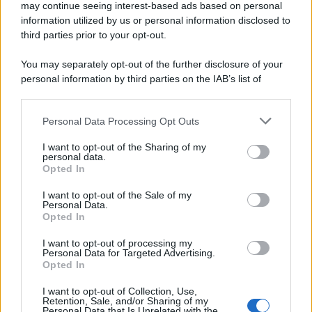
may continue seeing interest-based ads based on personal
information utilized by us or personal information disclosed to
third parties prior to your opt-out.
Tel Aviv /
Netanyahu si smarca da Trump: "Israele farà tutto
You may separately opt-out of the further disclosure of your
quello che è necessario per la sua sicurezza"
personal information by third parties on the IAB’s list of
downstream participants.
Personal Data Processing Opt Outs
This information may also be disclosed by us to third parties
La riflessione /
Pace, disarmo e Ucraina: il centrosinistra
on the IAB’s List of Downstream Participants that may further
I want to opt-out of the Sharing of my
non trasformi il riarmo europeo in una battaglia interna per
disclose it to other third parties.
personal data.
le primarie
Opted In
Please note that this website/app uses one or more Google
services and may gather and store information including but
I want to opt-out of the Sale of my
Personal Data.
not limited to your visit or usage behaviour. You may click to
Opted In
grant or deny consent to Google and its third-party tags to
use your data for below specified purposes in below Google
I want to opt-out of processing my
consent section.
Personal Data for Targeted Advertising.
Opted In
I want to opt-out of Collection, Use,
Retention, Sale, and/or Sharing of my
Personal Data that Is Unrelated with the