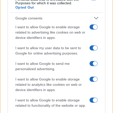
Purposes for which it was collected.
Opted Out
Syndication
Culture
Google consents
Salute
Globalist
I want to allow Google to enable storage
related to advertising like cookies on web or
Megachip
Globalscience
device identifiers in apps.
GiULia
Globalsport
I want to allow my user data to be sent to
Google for online advertising purposes.
Prima Pagina
I want to allow Google to send me
personalized advertising.
Giornale dello
Chi siamo
I want to allow Google to enable storage
Spettacolo
related to analytics like cookies on web or
Contributors
device identifiers in apps.
Wondernet
Facebook
I want to allow Google to enable storage
Giuliana Sgrena
related to functionality of the website or app.
Twitter