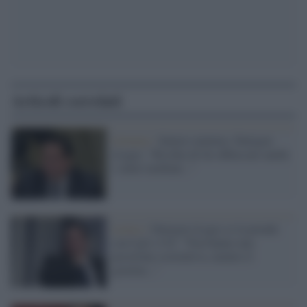
Articoli correlati
Governo /
Salario minimo, Durigon
(Lega): "Rischia di far abbassare anche
i salari mediani..."
Lavoro /
Durigon (Lega) se la prende
con Cgil e Uil: "Non hanno una
posizione costruttiva, mentre il
governo..."