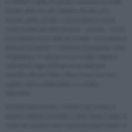
«L’obiettivo è quello di spronare i percettori del reddito
facendo capire loro che l’obiettivo non può essere
incassare questo sussidio a vita ma piuttosto cercare
trovare assieme allo Stato un lavoro – prosegue – Di qui
poi la proposta di de’calage del sussidio, sia in termini di
durata che di importi, e l’intenzione di potenziare i piani
di formazione. Io sono per trovare un’altra soluzione,
anche perché siamo di fronte ad una situazione
economica davvero brutta e finora trovare lavoro per i
soggetti a bassa scolarizzazione si è rivelato
impossibile».
Sul fronte delle pensioni «l’obiettivo che assieme al
ministro Calderone ed al Mef ci stiamo dando è quello di
evitare che col nuovo anno si torni alla legge Fornero col