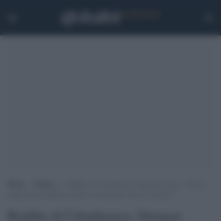
Home
>
Politica
>
Reddito di Cittadinanza, Durigon (Lega): “Vorrei
dargli una prospettiva futura, ma non tutti sono d’accordo…”
Reddito di Cittadinanza, Durigon