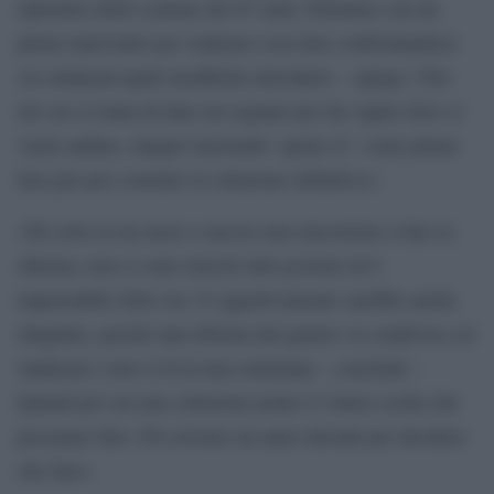
ripristino dello scalone dei 67 anni. Partiamo con un
primo intervento poi vedremo cosa fare confrontandoci
coi sindacati quali modifiche introdurre – spiega ?.Per
me ora si tratta di dare un segnale per far capire dove si
vuole andare, magari inserendo `quota 41´ come prima
fase per poi costruire la soluzione definitiva».
«Di certo in un mese e mezzo non riusciremo a fare la
riforma, non ci sono riusciti altri governi ed è
impensabile farlo ora. E oggettivamente sarebbe anche
sbagliato, perché una riforma del genere va condivisa coi
sindacati e non si fa in una settimana – conclude –
Quindi per ora una soluzione ponte è l’unica scelta che
possiamo fare. Poi avremo un anno davanti per decidere
che fare».