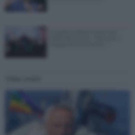
Il segnale di Salvini a Latina, città
fondata dal fascismo: "Guai a chi si
vergogna del nostro passato..."
Ultime notizie