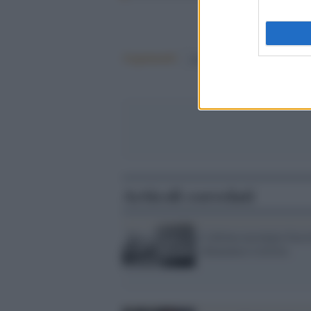
Argomenti:
matteo salvini
Articoli correlati
L'ultima nostalgia fasci
chiamateci Littoria