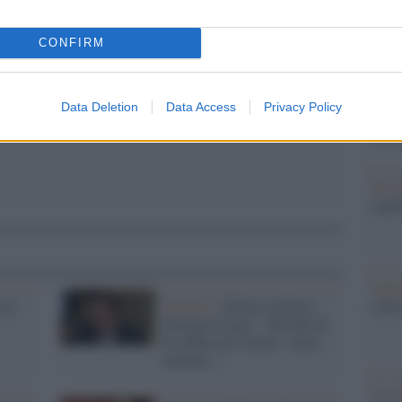
Il Se
barch
CONFIRM
dall'e
tentat
servil
Data Deletion
Data Access
Privacy Policy
europ
dei m
Tel 
signi
Vang
come 
sta:
Governo /
Salario minimo,
Durigon (Lega): "Rischia di
far abbassare anche i salari
mediani..."
La sc