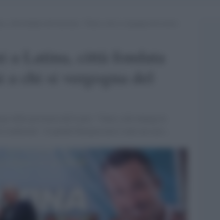
na, città fondata dal fascismo: “Guai a chi si vergogna del nostro
i a Latina, città fondata
 a chi si vergogna del
ogo della provincia del Lazio: "Guai a chi rinnega le
ie tradizioni". E quindi Durigon non è stato un caso...