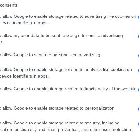
consents
o allow Google to enable storage related to advertising like cookies on
o non fa un buon lavoro per il futuro, guai a chi
evice identifiers in apps.
io nome, le proprie tradizioni”.
o allow my user data to be sent to Google for online advertising
s.
tteo Salvini a Latina a un’iniziativa elettorale
Ulti
destra, Giorgia Meloni e il coordinatore di Fi
to allow Google to send me personalized advertising.
o allow Google to enable storage related to analytics like cookies on
evice identifiers in apps.
o allow Google to enable storage related to functionality of the website
pp
o allow Google to enable storage related to personalization.
o allow Google to enable storage related to security, including
L'int
 memoria dovrebbe insegnarci qualcosa
cation functionality and fraud prevention, and other user protection.
Gaza:
solle