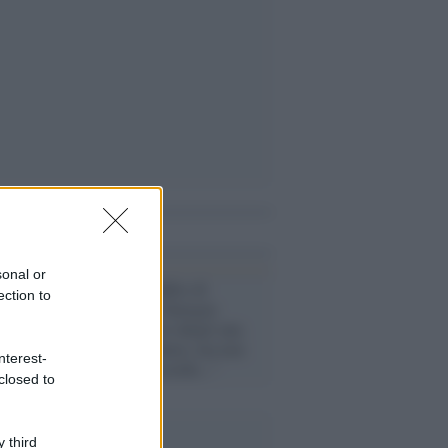
i anche
sonal or
Governo /
Reddito di
ection to
Cittadinanza, Durigon
(Lega): "Vorrei dargli una
prospettiva futura, ma non
nterest-
tutti sono d'accordo..."
closed to
 third