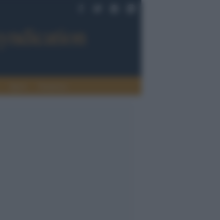
Sport
Tendenze