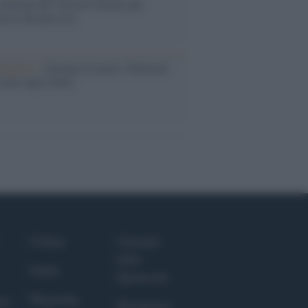
eruzione del Vesuvio furono più
rose del previsto
dagliere /
Europei di nuoto: Pellecani
 una super Italia
Culture
Giornale
dello
Salute
Spettacolo
Megachip
nce
Wondernet