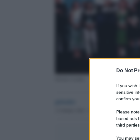
Do Not Pr
Salvini a Latina
If you wish 
sensitive in
confirm your
globalist
13 Ottobre 2021 - 19.46
Please note
based ads b
third parties
You may sepa