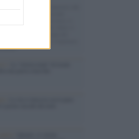
natore M5S racconta la sua esperienza sulle
e cariche di aiuti umanitari assalite
sercito israeliano. Una guerra atroce, il
ivo di disumanizzazione delle vittime, il
ismo del governo italiano e degli altri
ei, il ritorno al colonialismo. L'importanza
ovimenti.
Aviv /
La “vittoria totale” di Israele
fica una guerra senza fine
elo /
La vita si intreccia con le paure
il giorno succede alla notte
operta /
Oplontis, le vittime