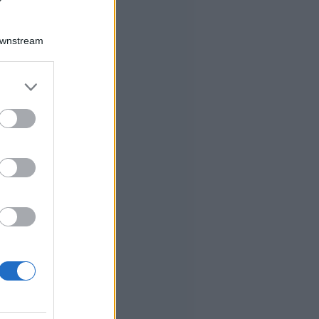
Downstream
er and store
to grant or
ed purposes