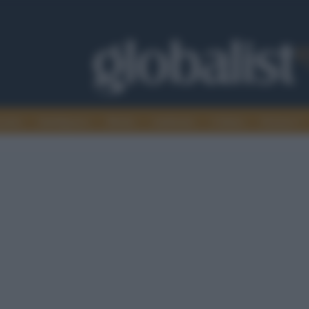
omia
Intelligence
Media
Ambiente
Cultura
Scienza