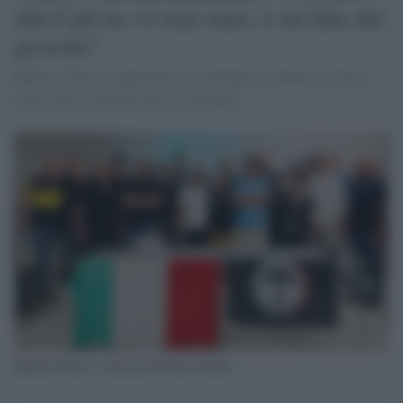
alla Cgil nn c'è mai stato, è un fake del
governo"
Roberto Fiore ha depositato al Viminale il simbolo di Forza
Nuova per le elezioni del 25 settembre.
Roberto Fiore e i fascisti di Forza Nuova