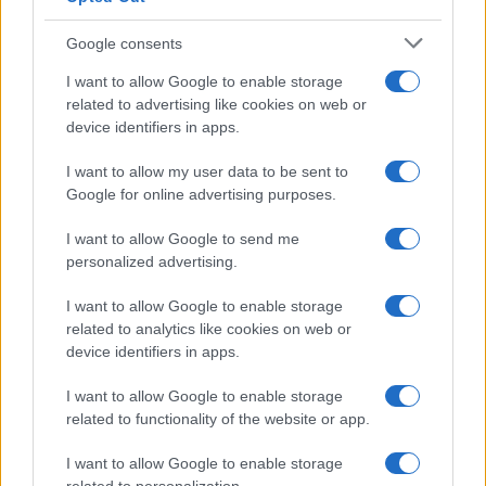
Syndication
Culture
Google consents
Salute
Globalist
I want to allow Google to enable storage
related to advertising like cookies on web or
Megachip
Globalscience
device identifiers in apps.
GiULia
Globalsport
I want to allow my user data to be sent to
Google for online advertising purposes.
Prima Pagina
I want to allow Google to send me
personalized advertising.
Giornale dello
Chi siamo
I want to allow Google to enable storage
Spettacolo
related to analytics like cookies on web or
Contributors
device identifiers in apps.
Wondernet
Facebook
I want to allow Google to enable storage
Giuliana Sgrena
related to functionality of the website or app.
Twitter
I want to allow Google to enable storage
Google News