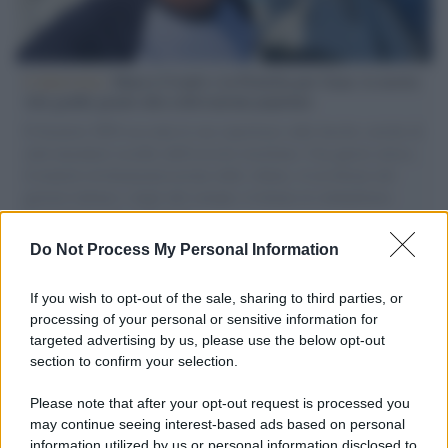
L'intervista /
Marco Croatti e la Flottilla per Gaza: le nostre
vele gonfie grazie alla sollevazione popolare
Il Senatore M5S racconta la sua esperienza sulle barche cariche di
aiuti umanitari assalite dall'esercito israeliano. Una guerra atroce,
il tentativo di disumanizzazione delle vittime, il servilismo del
governo italiano e degli altri europei, il ritorno al colonialismo.
L'importanza dei movimenti.
Do Not Process My Personal Information
Il medagliere /
Europei di nuoto: Pellecani guida una super
Italia
If you wish to opt-out of the sale, sharing to third parties, or
processing of your personal or sensitive information for
targeted advertising by us, please use the below opt-out
section to confirm your selection.
Il centenario /
A L'Aquila arriva la mostra "TITO, 100 anni
attraverso la forma"
Please note that after your opt-out request is processed you
may continue seeing interest-based ads based on personal
information utilized by us or personal information disclosed to