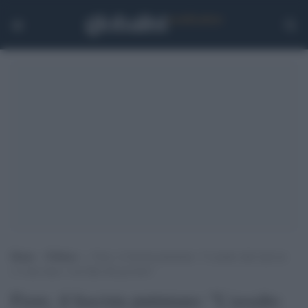
Home
>
Politica
>
Fiore, il fascista putiniano: “L’assalto alla Cgil nn
c’è mai stato, è un fake del governo”
Fiore, il fascista putiniano: "L'assalto