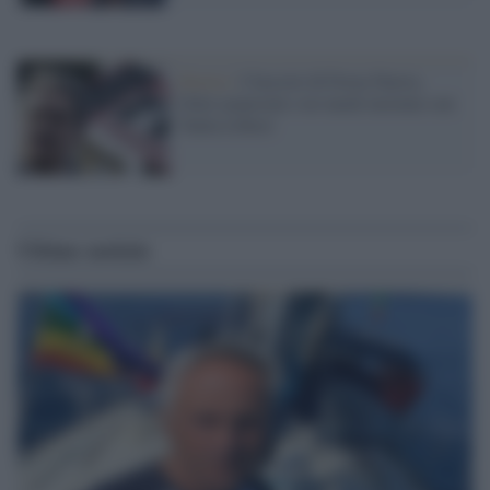
Destra /
I fascisti di Forza Nuova,
Gilet arancioni e no mask insieme con
'Italia Libera'
Ultime notizie