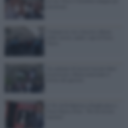
no vax: Fiore e Castellino indagati per
terrorismo
Violenze no vax e fasciste a Roma:
dodici arresti, anche i capi di Forza
Nuova
Un centinaio di fascisti lasciati liberi
di provocare a Roma nonostante il
divieto del questore
Il 'No' di Di Battista a Draghi piace a
Forza Nuova, Fiore: "Per lui tessera
onoraria"