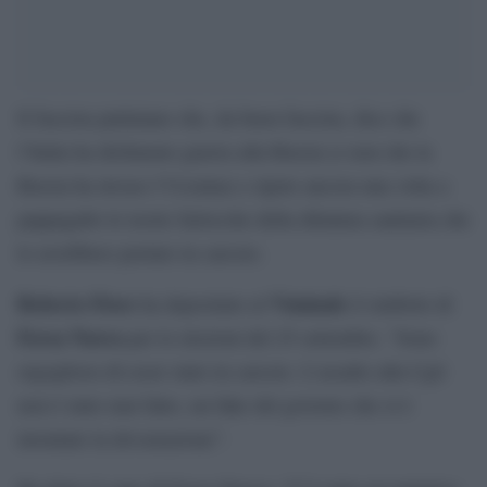
Il fascista putiniano che, da buon fascista, dice che
l’Italia ha dichiarato guerra alla Russia (e non che la
Russia ha invaso l’Ucraina) e ripete ancora una volta a
pappagallo le teorie farlocche della dittatura sanitaria che
lo avrebbero portato in carcere.
Roberto Fiore
Viminale
ha depositato al
il simbolo di
Forza Nuova
per le elezioni del 25 settembre. “Sono
orgoglioso di esser stato in carcere. L’assalto alla Cgil
non è stato mai fatto, un fake del governo che si è
inventato la devastazione”.