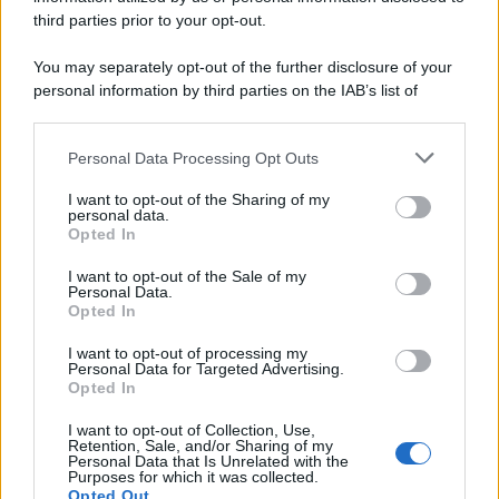
third parties prior to your opt-out.
L'attesa /
Un estate di calcio: tra Mondiali e Serie A
You may separately opt-out of the further disclosure of your
personal information by third parties on the IAB’s list of
downstream participants.
Personal Data Processing Opt Outs
This information may also be disclosed by us to third parties
Imperialismo /
Petrolio e prepotenze di Trump: una società
on the IAB’s List of Downstream Participants that may further
I want to opt-out of the Sharing of my
legata a 'Donald' vuole perforare la Groenlandia senza
disclose it to other third parties.
personal data.
autorizzazione
Opted In
Please note that this website/app uses one or more Google
services and may gather and store information including but
I want to opt-out of the Sale of my
Personal Data.
not limited to your visit or usage behaviour. You may click to
Opted In
grant or deny consent to Google and its third-party tags to
use your data for below specified purposes in below Google
I want to opt-out of processing my
consent section.
Personal Data for Targeted Advertising.
Opted In
I want to opt-out of Collection, Use,
Retention, Sale, and/or Sharing of my
Personal Data that Is Unrelated with the
Purposes for which it was collected.
Opted Out