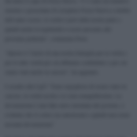
Ha detto il capo di Forza Nuova: “C’è stato un tentativo
enorme e grossolano di sciogliere Forza Nuova a ottobre
dell’anno scorso, la verità è però dalla nostra parte e
quindi anche la legittimità a essere presente alle
prossime politiche”, commenta Fiore.
“Questo è l’inizio di una nostra battaglia per la verità e
per le altre verità per cui abbiamo combattuto e per cui
siamo stati anche in carcere”, ha aggiunto.
L’assalto alla Cgil? “Sono orgoglioso di essere stato in
carcere, la verità uscirà e io sono tranquillissimo. La
devastazione è una fake news inventata dal governo, è
evidente che il corteo era autorizzato e quindi non esiste
nessuna devastazione”