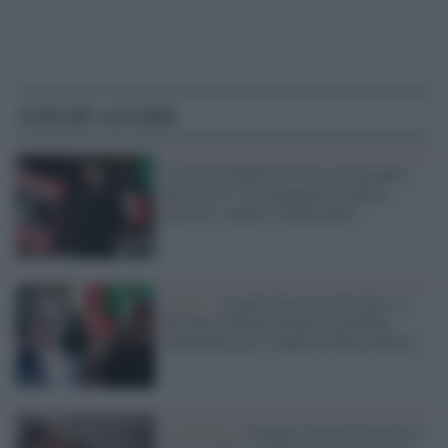
Articoli correlati
Il fascista Roberto Fiore ora ha paura
del Covid: "Il compagno di cella è
positivo, chiedo i domiciliari"
Antifa /
Assalto fascista alla Cgil, la
Procura di Roma chiede il giudizio
immediato per i leader di Forza Nuova
L'inchiesta /
Gruppo eversivo fascista e