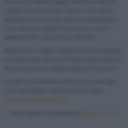
Una frase che dimostra quanto i fascisti non siano mai
credibili, anche perché tutto l’assolto è stato ripreso e
fotografato in diretta e sono chiare le responsabilità di
coloro che hanno istigato il raid fascista, ci sono le
immagini di chi c’era e di cosa è stato fatto.
Roberto Fiore, il miglior esponente dei fascisti putiniani
con solidi legami nella terra di Putin e pronto a infestare
ancora il paese con le lugubri imprese di Forza Nuova.
L'assalto e la devastazione alla Cgil non c'è mai stata,
siamo sotto dittatura sanitaria e la terra è piatta.
pic.twitter.com/ETmHfTCvVz
— gianni cipriani (@giannicipriani7)
August 13, 2022