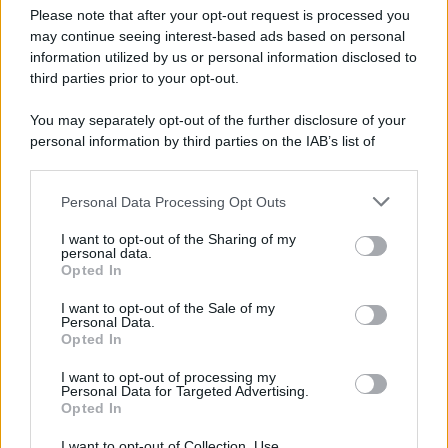
scandali
Please note that after your opt-out request is processed you
may continue seeing interest-based ads based on personal
information utilized by us or personal information disclosed to
third parties prior to your opt-out.
Perché i centri di intrattenimento per famiglie investono in
You may separately opt-out of the further disclosure of your
attrazioni ad alta tecnologia
personal information by third parties on the IAB’s list of
downstream participants.
Personal Data Processing Opt Outs
This information may also be disclosed by us to third parties
Il conflitto /
La mafia russa e l'arma del caos
on the IAB’s List of Downstream Participants that may further
I want to opt-out of the Sharing of my
disclose it to other third parties.
personal data.
Opted In
Please note that this website/app uses one or more Google
services and may gather and store information including but
I want to opt-out of the Sale of my
Personal Data.
not limited to your visit or usage behaviour. You may click to
Opted In
grant or deny consent to Google and its third-party tags to
use your data for below specified purposes in below Google
I want to opt-out of processing my
consent section.
Personal Data for Targeted Advertising.
Opted In
I want to opt-out of Collection, Use,