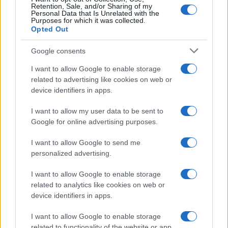
Retention, Sale, and/or Sharing of my
Personal Data that Is Unrelated with the
Purposes for which it was collected.
Opted Out
Syndication
Culture
Google consents
Salute
Globalist
I want to allow Google to enable storage
related to advertising like cookies on web or
Megachip
Globalscience
device identifiers in apps.
GiULia
Globalsport
I want to allow my user data to be sent to
Google for online advertising purposes.
Prima Pagina
I want to allow Google to send me
personalized advertising.
Giornale dello
Chi siamo
I want to allow Google to enable storage
Spettacolo
related to analytics like cookies on web or
Contributors
device identifiers in apps.
Wondernet
Facebook
I want to allow Google to enable storage
Giuliana Sgrena
related to functionality of the website or app.