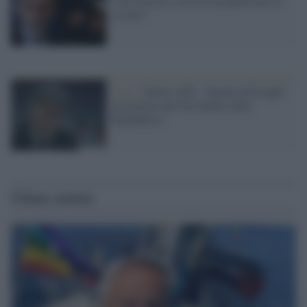
è un Governo con forte propensione al
sociale"
Crisi /
Delrio (Pd): "Quello di Draghi
un governo del Presidente della
Repubblica"
Ultime notizie