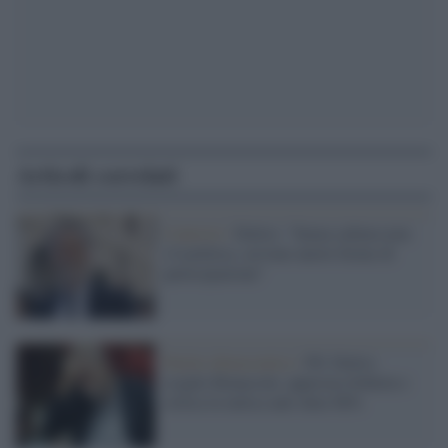
Articoli correlati
Centristi /
Delrio: "Senza cultura non
c'è politica, servono nuove forme di
partecipazione"
Partito democratico /
Pd: Delrio
sceglie Bonaccini, apprezza Schlein e
critica la tattica anti-dem M5s