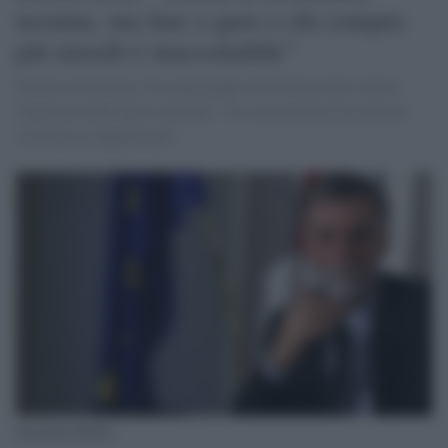
ucraina, ma fare a gara a chi compra
più missili è inaccettabile"
Guerra in Ucraina, l'ex capogruppo del Pd ha votato contro
l'aumento delle spese militari: "La scelta bellicista non può
sostituire la diplomazia"
Graziano Delrio