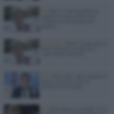
Pd /
Delrio: "Conte da premier ha
aumentato le spese militari, lui e
Casalino non strumentalizzino i
pacifisti"
Progressisti /
Delrio: "Campo largo da
Renzi a Bersani e con M5s che è
concretamente europeista"
Dem /
Delrio (Pd): "Spero Zingaretti ci
ripensi, nessuno ha messo in
discussione la sua guida"
Pd /
Delrio fiducioso su Draghi: "Il suo