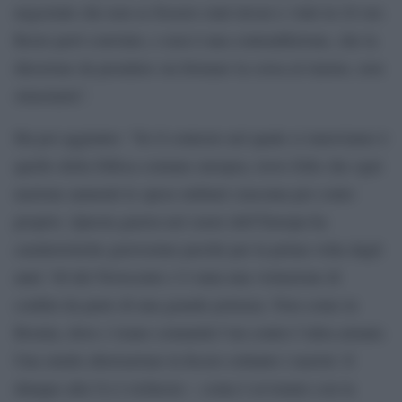
negoziale che non se fossero stati invasi e vinti in 24 ore.
Resto però convinto, e non è una contraddizione, che la
direzione da prendere sia fermare la corsa al riarmo, non
stimolarla”.
Ha poi aggiunto: “Se il contesto nel quale ci muoviamo è
quello della Difesa comune europea, trovo folle che ogni
nazione aumenti le spese militari ciascuna per conto
proprio. Questa guerra nel cuore dell’Europa ha
caratteristiche gravissime perché per la prima volta dagli
anni ’40 del Novecento c’è stata una violazione di
confini da parte di una grande potenza. Non come in
Bosnia, dove c’erano comunità l’un contro l’altra armate.
Una simile aberrazione la fecero soltanto i nazisti. E
dunque alla Ue è richiesto – come è avvenuto con la