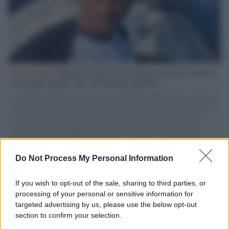
L'intervista /
Marco Croatti e la Flottilla per Gaza: le nostre
vele gonfie grazie alla sollevazione popolare
Il Senatore M5S racconta la sua esperienza sulle barche cariche di
aiuti umanitari assalite dall'esercito israeliano. Una guerra atroce,
il tentativo di disumanizzazione delle vittime, il servilismo del
governo italiano e degli altri europei, il ritorno al colonialismo.
L'importanza dei movimenti.
Do Not Process My Personal Information
Il lutto /
Addio a Francesco Guccini, il poeta della canzone
d’autore italiana
If you wish to opt-out of the sale, sharing to third parties, or
processing of your personal or sensitive information for
targeted advertising by us, please use the below opt-out
section to confirm your selection.
L'anniversario /
90 anni di Yves Saint Laurent, tra moda e