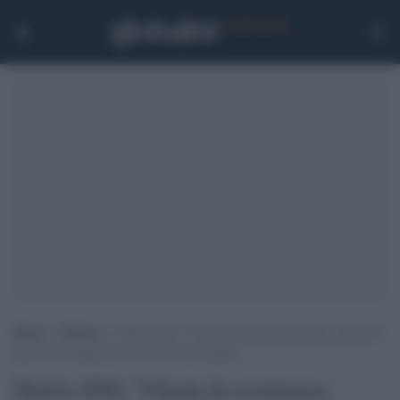
Home
>
Politica
>
Delrio (Pd): “Giusta la resistenza ucraina, ma fare a
gara a chi compra più missili è inaccettabile”
Delrio (Pd): "Giusta la resistenza