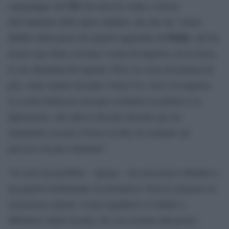
Pd
capogruppo del
che non ha votato a favore
dell’aumento delle spese militari, ma che sta ”senza
Putin
dubbio dalla parte del popolo aggredito da
, che ha
invaso uno Stato sovrano e tenta di imporre con la forza
le sue abominevoli ragioni. Però, la corsa ad armarsi di
più, come stanno facendo i Paesi Ue, non è la risposta.
La scelta bellicista non può sostituire la politica e la
diplomazia, che adesso devono lavorare per un
immediato cessate il fuoco al fine di costruire un
percorso di pace duratura”.
“Io sono un pacifista – spiega – ma non posso chiedere a
un popolo bombardato di arrendersi. Perciò sostenere la
resistenza è giusto. Come legittimo è il diritto a
difendersi degli ucraini, che ora avranno più potere