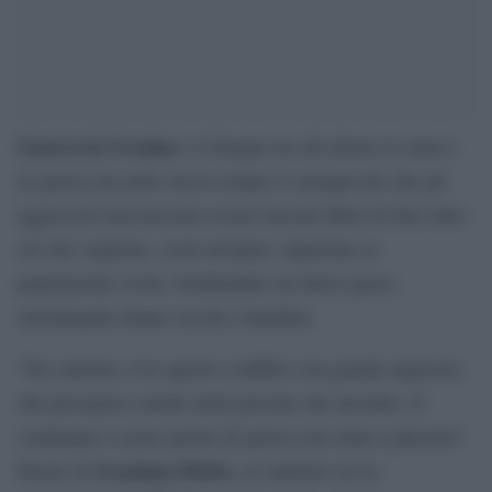
Guerra in Ucraina
e il disagio tra chi aborre le armi e
la guerra ma nello stesso tempo è consapevole che gli
aggressori non possono essere lasciati liberi di fare tutto
ciò che vogliono, ossia invadere, deportare la
popolazione civile, bombardare un intero paese
sterminando donne vecchi e bambini.
“Da cattolico vivo questo conflitto con grande angoscia,
che percepisco anche nelle persone che incontro. E
continuare a usare parole di guerra non aiuta a placarla”.
Graziano Delrio
Parole di
, ex ministro ed ex