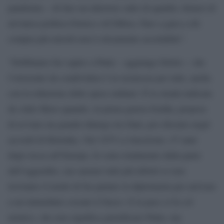
pandemia – di fare un ulteriore salto di qualità: dotarsi di
un’unica politica Estera e di Difesa. Fare a gara a chi
compra più missili non è eticamente accettabile”.
“Dobbiamo far capire a Putin – aggiunge Delrio – che
l’orizzonte da condividere è la sicurezza per tutti, anche
con la riduzione delle spese militari. È la strada indicata
da Aldo Moro quando, in piena guerra fredda, propose
di avviare un grande dialogo tra Stati, poi sfociato negli
accordi di Helsinky. Nel 1975 ci riuscirono, 47 anni
dopo tocca all’Europa. Io sono totalmente dalla parte
dell’aggredito, ma saremo tutti più deboli se non
troviamo il modo di far parlare la diplomazia per arrivare
a un immediato cessate il fuoco. E la pace si fa col
nemico, che non significa giustificare Putin, ma