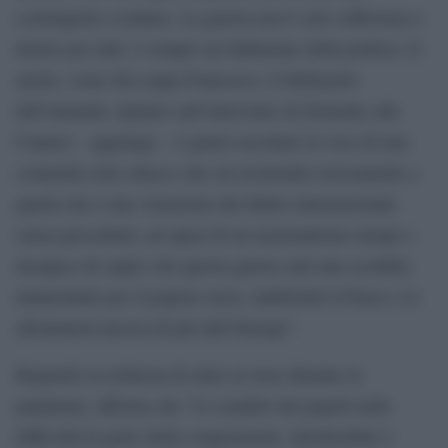
costringerlo a trattare. La guerra non è solo sofferenza e
dolore per tutti, è sempre un fallimento della politica. E
anche, come dice papa Francesco, il fallimento
dell’umanità. Quanto sull’intervento di Zelensky alle
Camere – aggiunge – è giusto ascoltare la voce di una
comunità sotto attacco che sta resistendo eroicamente a
quella che è una violazione del diritto internazionale
senza precedenti, ad opera di un nazionalismo miope e
incapace di capire che questa guerra sarà una sconfitta
innanzitutto per il popolo russo, indebolirà il Paese e lo
allontanerà ancora di più dall’Europa”.
Riguardo la richiesta di aiuto ai russi durante la
pandemia, afferma che ”lo scambio dei popoli nelle
difficoltà fa parte della cooperazione. Intollerabile è