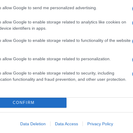
Il Se
ri, ma che comunque soffrono di patologie
barch
to allow Google to send me personalized advertising.
on è contemplata l’eutanasia ‘attiva’, che avviene
dall'e
tentat
 il farmaco. Inoltre, si denuncia l’estrema
o allow Google to enable storage related to analytics like cookies on
servil
evice identifiers in apps.
ebbe i tempi in modo esagerato. In ultimo, il
europ
dei m
o allow Google to enable storage related to functionality of the website
ienza del medico, che può semplicemente
ontà del paziente.
Cisg
o allow Google to enable storage related to personalization.
dal c
a battaglia osteggiata da una larga fetta del
giorn
o allow Google to enable storage related to security, including
 stanno trovando similitudini con quanto
cation functionality and fraud prevention, and other user protection.
 fortemente voluta dalla società civile che però
Gior
o, che prende tempo (la votazione andrà
colon
dell'
 rimandata a dopo l’elezione del Presidente
CONFIRM
dere una decisione invisa ad ambienti potenti
 già previsti molti voti segreti e quindi, come è
Lo sc
Data Deletion
Data Access
Privacy Policy
sull’
obia, il testo potrebbe venire affossato da molti