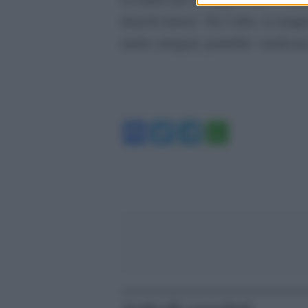
franchi tiratori. Tra l’altro, la dop
molto stringati, potrebbe vanific
Facebook
Twitter
Telegram
WhatsA