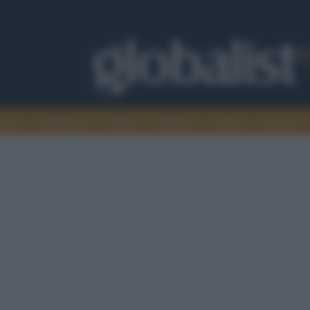
omia
Intelligence
Media
Ambiente
Cultura
Scienza