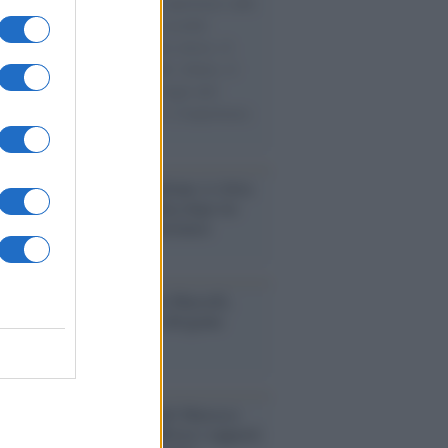
natore M5S racconta la sua esperienza sulle
e cariche di aiuti umanitari assalite
sercito israeliano. Una guerra atroce, il
ivo di disumanizzazione delle vittime, il
ismo del governo italiano e degli altri
ei, il ritorno al colonialismo. L'importanza
ovimenti.
iordania /
L’esercito israeliano si ritira
ampo profughi di Qalandiya dopo tre
i di violenze contro i palestinesi
nalismo /
Addio a Stefano Marcelli,
na della Rai di Firenze e dirigente
Usigrai
enario /
Ceuta, l’ombra del Marocco
assalto mentre Trump rafforza i rapporti