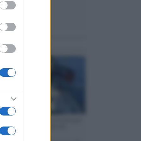
ed purposes
me notizie
ervista /
Marco Croatti e la Flottilla per
 le nostre vele gonfie grazie alla
vazione popolare