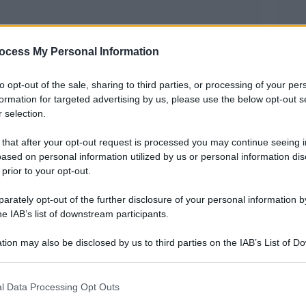
ocess My Personal Information
to opt-out of the sale, sharing to third parties, or processing of your per
formation for targeted advertising by us, please use the below opt-out s
 selection.
utati la discussione generale sul testo della legge
 that after your opt-out request is processed you may continue seeing i
menterebbe una sentenza del 2019 della Corte
ased on personal information utilized by us or personal information dis
tto determinati criteri l’aiuto al suicidio non è
 prior to your opt-out.
rately opt-out of the further disclosure of your personal information by
he IAB’s list of downstream participants.
a Coscioni ha promosso un referendum – di
tion may also be disclosed by us to third parties on the IAB’s List of 
l’eutanasia attiva, che avviene quando il
 that may further disclose it to other third parties.
essario a morire. L’Associazione, riguardo al
 that this website/app uses one or more Google services and may gath
l Data Processing Opt Outs
o ha definito “insufficiente” e ha intenzione di
including but not limited to your visit or usage behaviour. You may click 