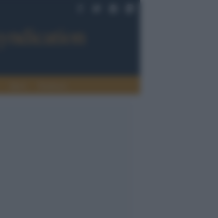
Sport
Tendenze