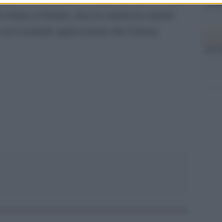
con R
pia lettura al Senato, dove la sinistra ha numeri
are un’eventuale approvazione alla Camera.
La da
dovre
pp