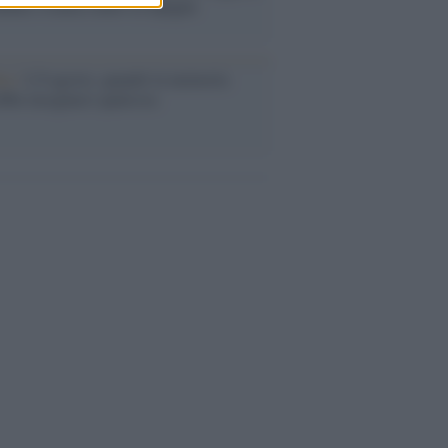
abat e trama contro la Spagna
ta /
L'8 agosto, quando la memoria
bbe insegnarci qualcosa