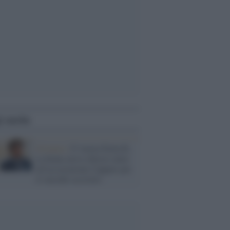
i anche
Svizzera /
E' morta Paola R.,
la donna aveva chiesto aiuto
all'associazione Cappato per
il suicidio assistito