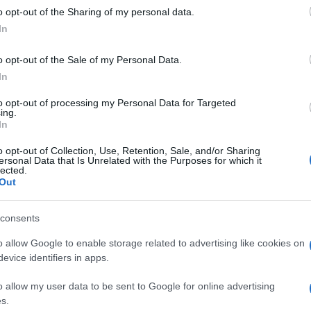
 to Google and its third-party tags to use your data for below specifi
a di referendum, che il 9 dicembre ha ottenuto
o opt-out of the Sharing of my personal data.
ogle consent section.
In
e e ora attende il giudizio di ammissibilità in
ione ha comunque proposto degli emendamenti al
o opt-out of the Sale of my Personal Data.
In
Ulti
to opt-out of processing my Personal Data for Targeted
 ‘Dj Fabo’, Fabiano Antoniani, che stabiliva che a
ing.
In
ile una forma di eutanasia definita assistenza al
o opt-out of Collection, Use, Retention, Sale, and/or Sharing
i fatto permette a un’altra di suicidarsi.
ersonal Data that Is Unrelated with the Purposes for which it
lected.
uò assistere una persona al suicidio quando il
Out
bile che provoca sofferenze fisiche o
 solo se il paziente è in possesso delle complete
consents
è tenuta in vita da macchinari per il sostegno
o allow Google to enable storage related to advertising like cookies on
evice identifiers in apps.
L'int
Gaza:
o allow my user data to be sent to Google for online advertising
solle
rò che il testo della legge discrimina i malati
s.