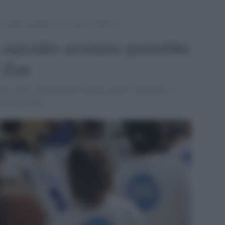
 assistito potrebbe fare la fine del Ddl Zan
 suicidio assistito potrebbe
l Zan
ndi, come è accaduto per la legge contro l’omofobia, il
ranchi tiratori