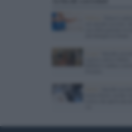
Articoli correlati
Politica /
Torna il confr
sul suicidio assistito: d
caso della paziente trev
alla battaglia in Senato
Il caso /
Suicidio assisti
regista e attrice Sibilla
Barbieri è andata a mori
Svizzera
Diritti /
Suicidio assisti
morta Gloria: un fine vi
storico che aprirà una n
via