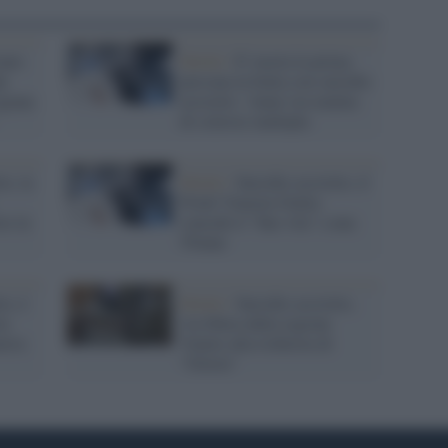
onto
Diritti /
E' morta la prima
al
persona in Italia con suicidio
igiana
assistito: 'Anna' era malata
di sclerosi multipla
to, la
Diritti /
Suicidio assistito, il
Friuli Venezia Giulia
re in
concede il "fine vita" a una
55enne
to, è
Diritti /
Suicidio assistito,
ta
via libera dalla regione
uova
Veneto alla richiesta di
"Gloria"