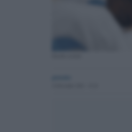
Suicidio assistito
globalist
14 Dicembre 2021 - 15.16