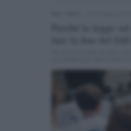
Home
>
Politica
>
Perché la legge sul suicidio
Perché la legge sul
fare la fine del Dd
Sono già previsti molti voti segreti e qui
testo potrebbe venire affossato da molti f