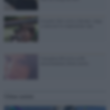
Cesaretti (Sel) scrive a Saviano: venga
a conoscere la cooperazione sana
Consigliera Pd scrive su Fb:
extracomunitari dovete morire
Ultime notizie