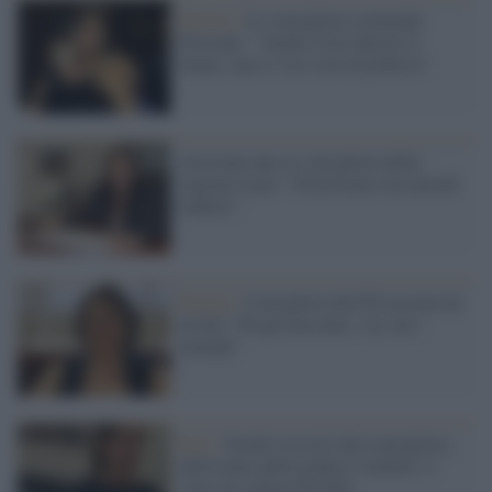
Milano /
La consigliera comunale
Pirovano: "Anche io ho chiesto il
bonus, non si vive solo di politica"
Arrestata una ex consigliera della
regione Lazio: "Estorsione con metodi
mafiosi"
Rimini /
Consigliera del Pd cacciata da
un bar:"Tu qui non entri, vai con i
nomadi"
Bari /
Insulti sessisti alla consigliera,
dall'esame della grafia il verdetto: è
stato un collega del M5s