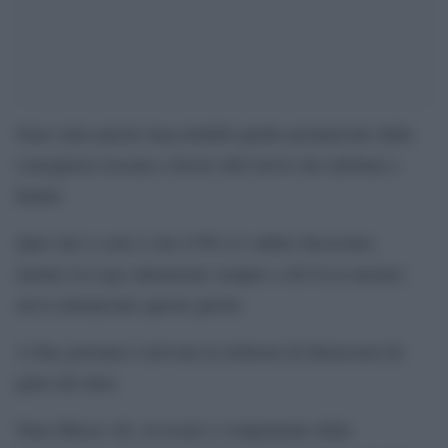
Sono state parole inaccettabili quelle pronunciate dalla
consigliera toscana a favore dell’arrivo dei talebani a
Kabul.
Quel che è certo è che il Pd si è subito dissociato,
mentre la Lega (attenzione sempre a chi fa la morale)
aveva denunciato queste parole.
A fine giornata è arrivata la richiesta di dimissioni da
parte dei dem.
Nura Musse Ali, avvocato e componente della