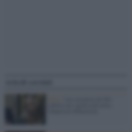
Articoli correlati
Torino /
Una consigliera del M5s
pubblica una vignetta antisemita:
indagata per diffamazione