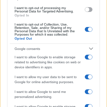
grant or deny consent to Google and its third-party tags to
use your data for below specified purposes in below Google
I want to opt-out of processing my
consent section.
Personal Data for Targeted Advertising.
Opted In
I want to opt-out of Collection, Use,
Retention, Sale, and/or Sharing of my
Personal Data that Is Unrelated with the
Purposes for which it was collected.
Opted Out
Syndication
Culture
Google consents
Salute
Globalist
I want to allow Google to enable storage
related to advertising like cookies on web or
Megachip
Globalscience
device identifiers in apps.
GiULia
Globalsport
I want to allow my user data to be sent to
Google for online advertising purposes.
Prima Pagina
I want to allow Google to send me
personalized advertising.
Giornale dello
Chi siamo
I want to allow Google to enable storage