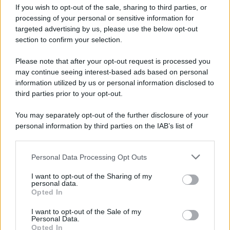
senza fine
If you wish to opt-out of the sale, sharing to third parties, or
processing of your personal or sensitive information for
targeted advertising by us, please use the below opt-out
section to confirm your selection.
Vangelo /
La vita si intreccia con le paure come il giorno
succede alla notte
Please note that after your opt-out request is processed you
may continue seeing interest-based ads based on personal
information utilized by us or personal information disclosed to
third parties prior to your opt-out.
La scoperta /
Oplontis, le vittime dell’eruzione del Vesuvio
You may separately opt-out of the further disclosure of your
furono più numerose del previsto
personal information by third parties on the IAB’s list of
downstream participants.
Personal Data Processing Opt Outs
This information may also be disclosed by us to third parties
Il medagliere /
Europei di nuoto: Pellecani guida una super
on the IAB’s List of Downstream Participants that may further
I want to opt-out of the Sharing of my
Italia
disclose it to other third parties.
personal data.
Opted In
Please note that this website/app uses one or more Google
services and may gather and store information including but
I want to opt-out of the Sale of my
Personal Data.
not limited to your visit or usage behaviour. You may click to
Opted In