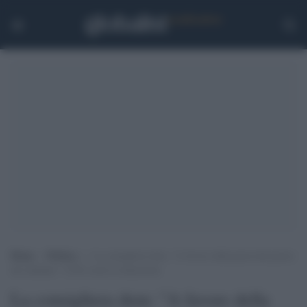
Home
>
Politica
>
La consigliera dem: “A favore della presa del potere
dei talebani”. Il Pd vuole le dimissioni
La consigliera dem: "A favore della