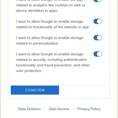
Spettacolo
related to analytics like cookies on web or
Contributors
device identifiers in apps.
Wondernet
Facebook
I want to allow Google to enable storage
Giuliana Sgrena
related to functionality of the website or app.
Twitter
I want to allow Google to enable storage
Google News
related to personalization.
Mastodon
I want to allow Google to enable storage
related to security, including authentication
Cookie Policy
functionality and fraud prevention, and other
user protection.
Preferenze Privacy
CONFIRM
©2021 Globalist.it • All right reserved.
Data Deletion
Data Access
Privacy Policy
Syndication