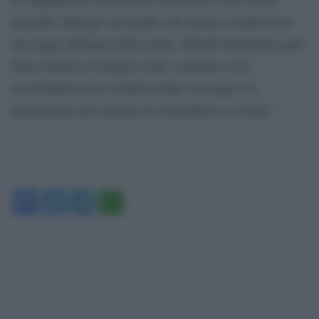
operandi. Ritengo che quello che stiamo vivendo fosse
una tappa obbligata della storia, affinché finalmente quel
Paese iniziasse il proprio lento cammino verso
un’interpretazione evolutiva delle sue leggi e la
maturazione del concetto di vita politica e sociale”.
Facebook
Twitter
Telegram
WhatsApp