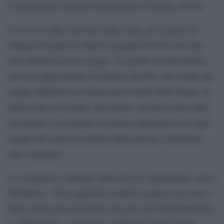
Commissione di parità della Regione Toscana, del Pd.
Il caso era stato sollevato dalla Lega, poi la presa di
distanza da parte di singoli esponenti del Pd, fino alla
nota unitaria,in cui si legge: “Le parole di Nura Musse
Ali non rappresentano il pensiero del Pd, che si batte da
sempre affinché sia riconosciuto il ruolo delle donne, in
Italia come nel mondo. Per questo, nel dissociarci dalle
sue parole e nel ribadire la nostra contrarietà verso ogni
regime che azzera la dignità delle persone, chiediamo
che si dimetta”.
La consigliera, parlando della crisi in Afghanistan, aveva
dichiarato: “Forse qualcuno rimarrà sorpreso, ma sono a
favore della presa del potere da parte dei fondamentalisti
in Afghanistan, non perché condivida il loro modus