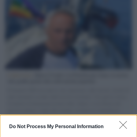
L'intervista /
Marco Croatti e la Flottilla per Gaza: le nostre
vele gonfie grazie alla sollevazione popolare
Il Senatore M5S racconta la sua esperienza sulle barche cariche di
aiuti umanitari assalite dall'esercito israeliano. Una guerra atroce,
il tentativo di disumanizzazione delle vittime, il servilismo del
governo italiano e degli altri europei, il ritorno al colonialismo.
L'importanza dei movimenti.
Do Not Process My Personal Information
Tel Aviv /
La “vittoria totale” di Israele significa una guerra