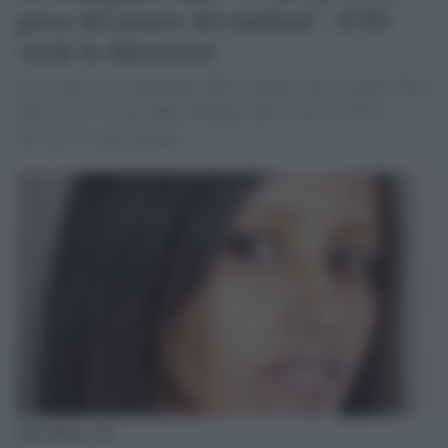
presa del potere dei talebani". Il Pd
vuole le dimissioni
L'avvocatessa e componente della Commissione di parità Nura
Musse Ali: "E' una tappa obbligata della storia". Il Pd si
dissocia, la Lega insorge
Nura Musse Ali