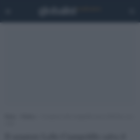
Home
>
Politica
>
Il senatore Lello Ciampolillo salva il Ddl Zan: ecco
come
Il senatore Lello Ciampolillo salva il