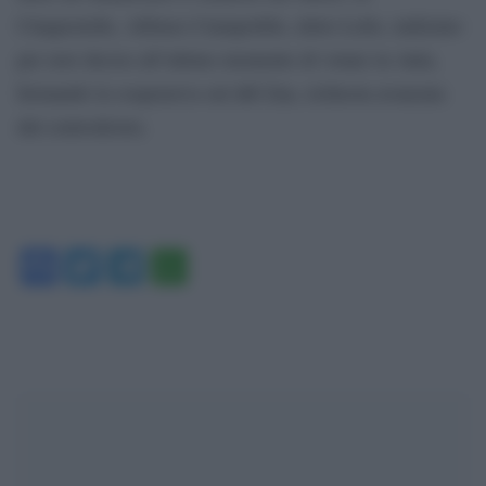
Cinquestelle, Alfonso Ciampolillo, detto Lello, indiziato
per aver deciso all’ultimo momento di votare in Aula,
fermando la sospensiva sul ddl Zan, richiesta avanzata
dal centrodestra.
Facebook
Twitter
Telegram
WhatsApp