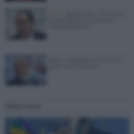
Senato /
Mirabelli (Pd): "Il Ddl Zan è
un provvedimento di civiltà, basta
strumentalizzazioni"
Casini: "Sono positivo al Covid da 35
giorni, ma sto benissimo"
Ultime notizie