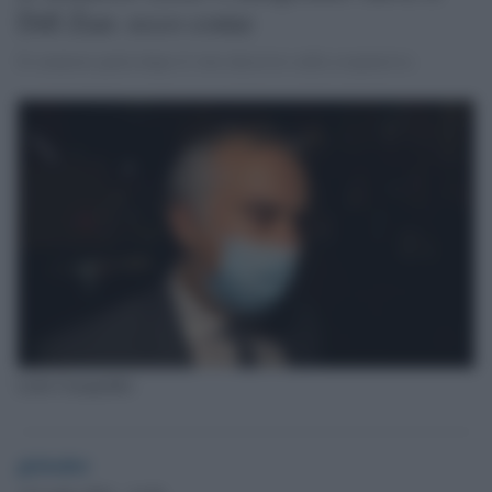
Ddl Zan: ecco come
Il senatore parla dopo il voto decisivo sulla sospensiva
Lello Ciampolillo
globalist