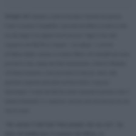
Sempre lui!
Quando si trattò di decidere il destino del governo
Conte il senatore Ciampolillo si presentò all’ultimo secondo in Aula
ma alla lunga il suo apporto non fu decisivo. Oggi al voto sulla
sospensiva del Ddl Zan il senatore – raccontano – è arrivato
all’ultimo minuto, insieme al senatore Merlo. Ieri entrambi non erano
presenti in Aula, spiega una fonte parlamentare a Palazzo Madama.
All’ultimo momento si sono presentati in Aula per votare sulle
questioni sospensive presentate da Forza Italia e Lega per
interrompere l’esame del ddl Zan anche esponenti di governo come il
ministro Patuanelli. Le sospensive sono poi state bocciate per un solo
voto di scarto.
“Ho salvato il ddl Zan? Pare proprio che sia così”, ha
detto all’AdnKronos il senatore del Misto, ex