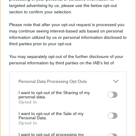
targeted advertising by us, please use the below opt-out
section to confirm your selection.
Perché il mercato dell'usato sta cambiando il valore delle
automobili
Please note that after your opt-out request is processed you
may continue seeing interest-based ads based on personal
information utilized by us or personal information disclosed to
third parties prior to your opt-out.
Il lutto /
Addio a Francesco Guccini, il poeta della canzone
You may separately opt-out of the further disclosure of your
d’autore italiana
personal information by third parties on the IAB’s list of
downstream participants.
Personal Data Processing Opt Outs
This information may also be disclosed by us to third parties
L'anniversario /
90 anni di Yves Saint Laurent, tra moda e
on the IAB’s List of Downstream Participants that may further
I want to opt-out of the Sharing of my
scandali
disclose it to other third parties.
personal data.
Opted In
Please note that this website/app uses one or more Google
services and may gather and store information including but
I want to opt-out of the Sale of my
Personal Data.
not limited to your visit or usage behaviour. You may click to
Opted In
grant or deny consent to Google and its third-party tags to
use your data for below specified purposes in below Google
I want to opt-out of processing my