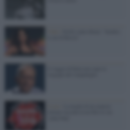
Video /
Ferilli contro Renzi: "Sembra
lo zar di Russia"
Il viaggio di Putin non copre le
vergogne del Campidoglio
Il caso /
La moglie di un senatore
italiano racconta in un libro le sue
"gang bang"