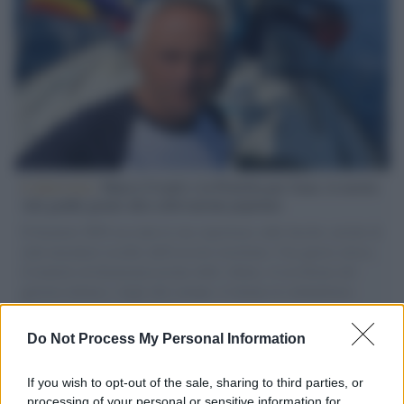
L'intervista /
Marco Croatti e la Flottilla per Gaza: le nostre
vele gonfie grazie alla sollevazione popolare
Il Senatore M5S racconta la sua esperienza sulle barche cariche di
aiuti umanitari assalite dall'esercito israeliano. Una guerra atroce,
il tentativo di disumanizzazione delle vittime, il servilismo del
governo italiano e degli altri europei, il ritorno al colonialismo.
L'importanza dei movimenti.
Do Not Process My Personal Information
Il ricordo /
Il nostro incontro con Francesco Guccini
If you wish to opt-out of the sale, sharing to third parties, or
processing of your personal or sensitive information for