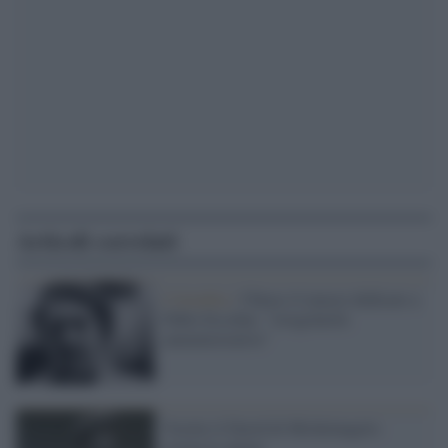
Articoli correlati
Colombia /
Chiuso il museo dedicato a
Pablo Escobar: "irregolarità
amministrative"
Vestite il David di Michelangelo:
rovina le anime