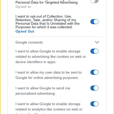
consent section.
Personal Data for Targeted Advertising.
Opted In
I want to opt-out of Collection, Use,
Retention, Sale, and/or Sharing of my
Personal Data that Is Unrelated with the
Purposes for which it was collected.
Opted Out
Syndication
Culture
Google consents
Salute
Globalist
I want to allow Google to enable storage
related to advertising like cookies on web or
Megachip
Globalscience
device identifiers in apps.
GiULia
Globalsport
I want to allow my user data to be sent to
Google for online advertising purposes.
Prima Pagina
I want to allow Google to send me
personalized advertising.
Giornale dello
Chi siamo
I want to allow Google to enable storage
Spettacolo
related to analytics like cookies on web or
Contributors