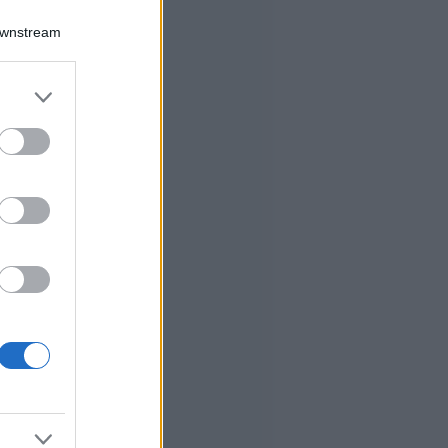
Downstream
er and store
to grant or
ed purposes