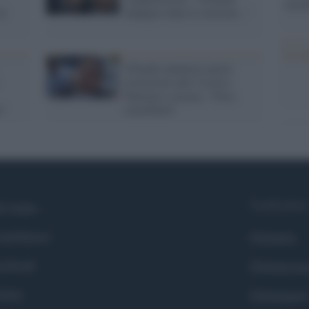
tecno
al
indagato dopo le elezioni..."
Il co
Orlando annuncia nuove
restrizioni anti-Covid a
Palermo e accusa: "Poca
n"
sensibilità"
Syndication
i siamo
ntributors
Globalist
cebook
Globalscie
itter
Globalsport