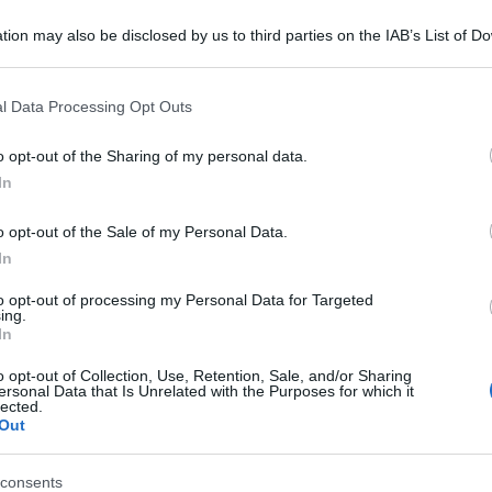
tion may also be disclosed by us to third parties on the IAB’s List of 
 that may further disclose it to other third parties.
 that this website/app uses one or more Google services and may gath
l Data Processing Opt Outs
including but not limited to your visit or usage behaviour. You may click 
 to Google and its third-party tags to use your data for below specifi
o opt-out of the Sharing of my personal data.
ogle consent section.
In
o, ha deciso di iscriversi nuovamente al partito
o opt-out of the Sale of my Personal Data.
In
scrizione al Pd che è punto di riferimento
to opt-out of processing my Personal Data for Targeted
capace di tenere coesi diritti e doveri in base ad
ing.
In
 persona e afferma principi di comunità”.
o opt-out of Collection, Use, Retention, Sale, and/or Sharing
 che oggi ha ricevuto la tessera dei dem dal
ersonal Data that Is Unrelated with the Purposes for which it
lected.
agallo.
Out
 progressista – ha aggiunto – che possa essere in
consents
ra diritti, territori e internazionalizzazione. Il