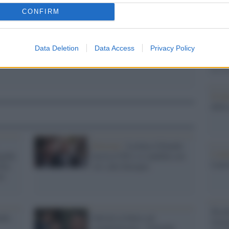
Il Se
barch
CONFIRM
dall'e
tentat
servil
Data Deletion
Data Access
Privacy Policy
europ
dei m
Il lu
della
Elezioni /
Leoluca Orlando
L'ann
gida:
lascia il Pd e si candida con
Laure
lia
Avs alle Europee
mo
Perch
ndo,
Salvini la butta sul
famig
complottismo: "Orlando