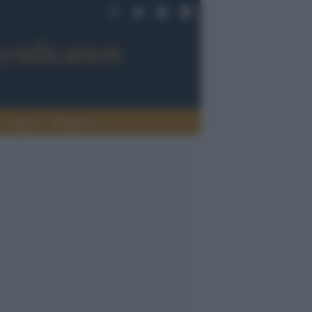
Sport
Tendenze