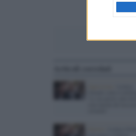
Articoli correlati
Opposizione /
Leoluca
Orlando contro Lollobri
"Le sue parole sulla Sici
sono tipiche del fascis
coloniale"
Palermo /
Leoluca Orla
messaggio a Schlein: