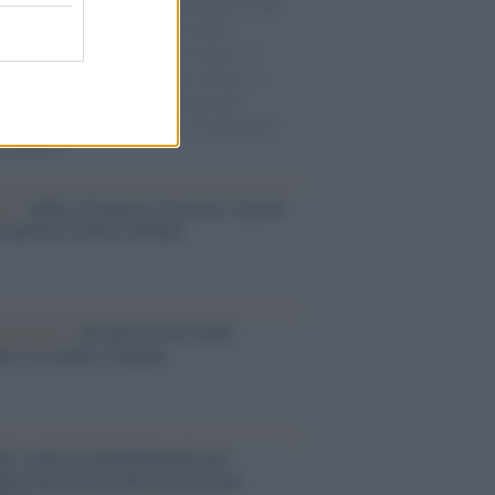
natore M5S racconta la sua esperienza sulle
e cariche di aiuti umanitari assalite
sercito israeliano. Una guerra atroce, il
ivo di disumanizzazione delle vittime, il
ismo del governo italiano e degli altri
ei, il ritorno al colonialismo. L'importanza
ovimenti.
tto /
Addio a Francesco Guccini, il poeta
 canzone d’autore italiana
iversario /
90 anni di Yves Saint
nt, tra moda e scandali
é i centri di intrattenimento per
lie investono in attrazioni ad alta