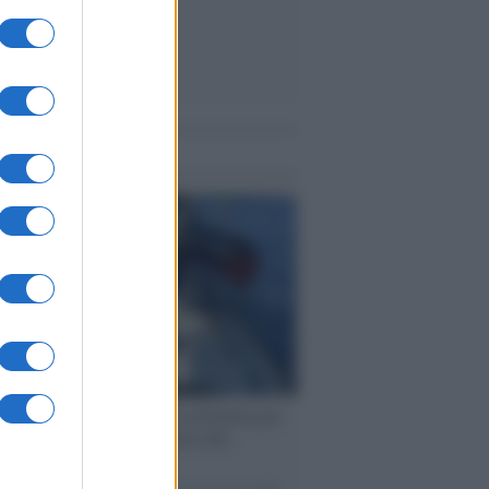
me notizie
ervista /
Marco Croatti e la Flottilla per
 le nostre vele gonfie grazie alla
vazione popolare