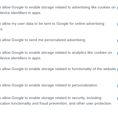
regola per dialogare in Europa e con l’Europa e
o allow Google to enable storage related to advertising like cookies on
evice identifiers in apps.
a prospettiva di sviluppo grazie al ritorno delle
o allow my user data to be sent to Google for online advertising
per le quali ringrazio il segretario nazionale
s.
 alla collettività, convinti come siamo che il
Ulti
to allow Google to send me personalized advertising.
no assediato ma una casa comune. Diamoci da
a, in Sicilia e a Palermo”.
o allow Google to enable storage related to analytics like cookies on
 aderito al Pd il vicesindaco Fabio Giambrone e
evice identifiers in apps.
arino, Giovanna Marano, Mario Zito, Maria
o allow Google to enable storage related to functionality of the website
aolo Petralia, che era già tesserato.
o allow Google to enable storage related to personalization.
o allow Google to enable storage related to security, including
L'int
cation functionality and fraud prevention, and other user protection.
Gaza:
pp
solle