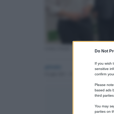
Leoluca Orlando
Do Not Pr
If you wish 
globalist
sensitive in
8 Luglio 2021 - 17.35
confirm your
Please note
based ads b
third parties
You may sepa
parties on t