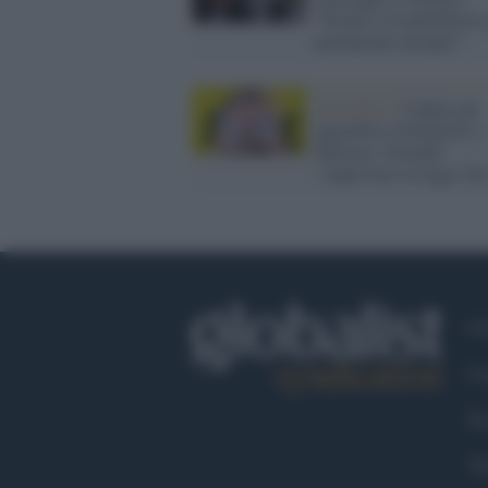
"Pronto a ricandidarmi 
parlamento europeo"
Omofobia /
Coppia gay
aggredita a bottigliate a
Palermo, Orlando:
"Approvare la legge Za
Ch
Co
Fa
Tw