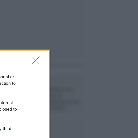
i anche
sonal or
ection to
Pandemia /
Orlando vieta
spiagge e litorale di
Palermo: "Troppi incoscienti
nterest-
favoriscono i contagi"
closed to
 third