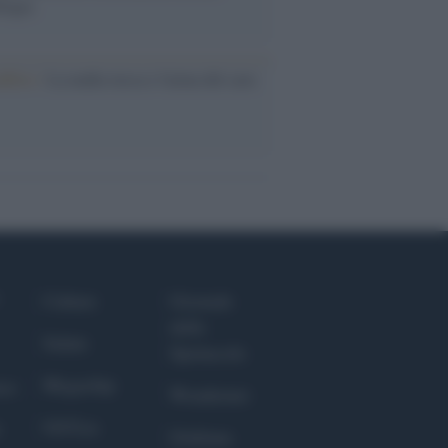
logia
nflitto /
La mafia russa e l'arma del caos
Culture
Giornale
dello
Salute
Spettacolo
Megachip
nce
Wondernet
GiULia
Giuliana