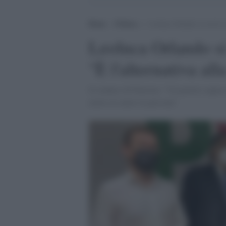
Home
>
Politica
>
Leoluca Orlando si iscrive 
Leoluca Orlando si 
"È l'alternativa all
Il sindaco di Palermo: "Un partito capace 
mette al centro la persona"