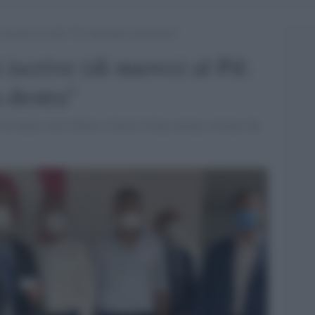
(di nuovo) al Pd: “È l’alternativa alla destra”
iscrive (di nuovo) al Pd:
a destra"
di tenere coesi diritti e doveri in base ad una visione che