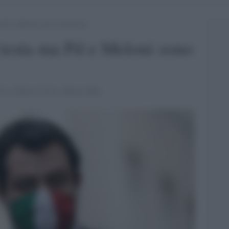
 Pd e Meloni sono vicinissimi
 testa ma Pd e Meloni sono
,7% e FdI al 19,4%. Dietro M5s