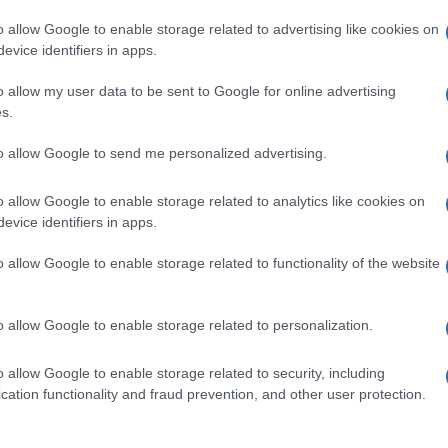
attesterebbe al 39,9%. Nelle retrovie le variazioni
o allow Google to enable storage related to advertising like cookies on
a del non voto e dell’indecisione si mantiene al di
evice identifiers in apps.
o allow my user data to be sent to Google for online advertising
premier fanno segnare valori ancor più elevati
s.
Ulti
ediamento: oggi l’indice di gradimento dell’operato
to allow Google to send me personalized advertising.
o del presidente Draghi sale a 71, entrambi in
o allow Google to enable storage related to analytics like cookies on
evice identifiers in apps.
enti politici, si conferma il primo posto di
 di 2 punti) che precede Giorgia Meloni (40, in
o allow Google to enable storage related to functionality of the website
stabile a 38).
o allow Google to enable storage related to personalization.
L'int
o allow Google to enable storage related to security, including
Gaza:
cation functionality and fraud prevention, and other user protection.
solle
pp
Il Se