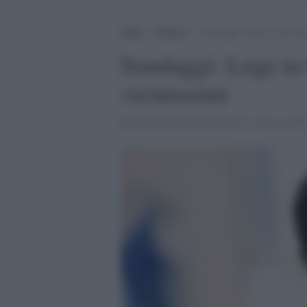
Home
>
Politica
>
Sondaggi: Lega in testa ma
Sondaggi: Lega in
vicinissimi
Il partito di Salvini al 20,1%, dem al 19