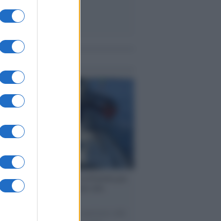
me notizie
ervista /
Marco Croatti e la Flottilla per
 le nostre vele gonfie grazie alla
vazione popolare
natore M5S racconta la sua esperienza sulle