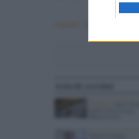
Argomenti:
enrico letta
matteo salvini
Articoli correlati
Sondaggio /
Ipsos: Pd 
partito stacca la Lega,
Meloni in calo
Salvini la vittima: