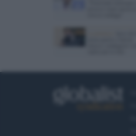
"Nonostante menzogne 
processi siamo ancora i
testa ai sondaggi"
La polemica /
Ipsos dà i
primo partito e Salvini
attacca i sondaggisti: Le
replica per le rime
Ch
Co
Fa
Tw