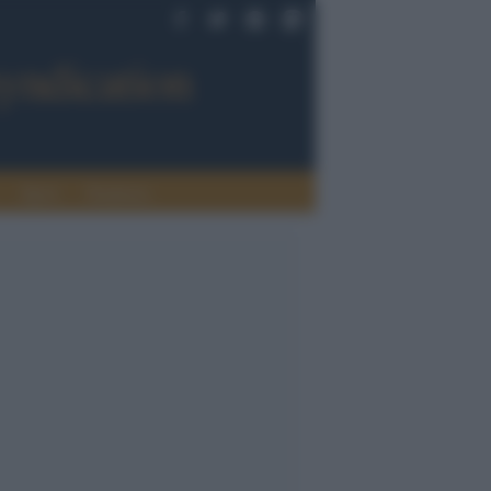
Sport
Tendenze