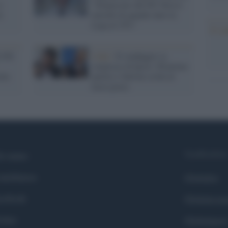
e
"Sorpassato dal Pd? Stesso
n
metodo di quando davo la
Lega al 35%"
Il co
l Pd
I dati /
Il sondaggio (a
sorpresa) di Ipsos: Pd primo
tta
partito e Salvini crolla al
terzo posto
Syndication
i siamo
ntributors
Globalist
cebook
Globalscie
itter
Globalsport