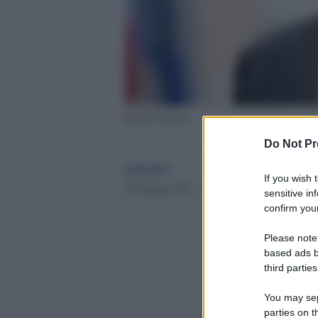
Matteo Salvini
Do Not Pr
globalist
If you wish 
26 Giugno 2021 - 18.19
sensitive in
confirm your
Please note
based ads b
third parties
You may sepa
parties on t