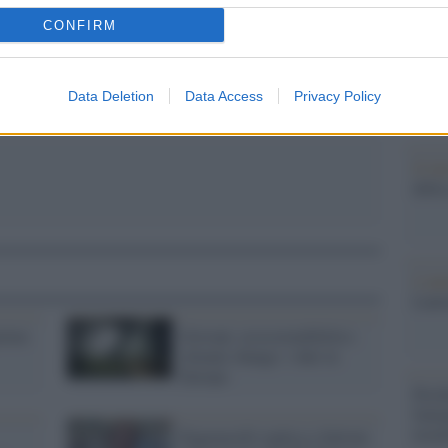
barch
dall'e
CONFIRM
tentat
servil
europ
Data Deletion
Data Access
Privacy Policy
dei m
Il lu
della
L'ann
Laure
primo
Giovani, ecosostenibilità e
climate change: i dati in
Europa
Perch
famig
tecno
Pagnoncelli replica a Salvini: