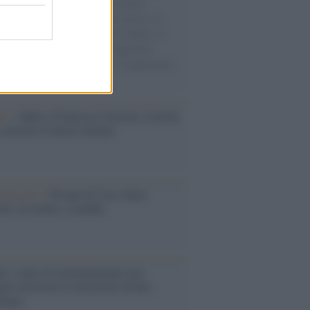
e cariche di aiuti umanitari assalite
sercito israeliano. Una guerra atroce, il
ivo di disumanizzazione delle vittime, il
ismo del governo italiano e degli altri
ei, il ritorno al colonialismo. L'importanza
ovimenti.
tto /
Addio a Francesco Guccini, il poeta
 canzone d’autore italiana
iversario /
90 anni di Yves Saint
nt, tra moda e scandali
é i centri di intrattenimento per
lie investono in attrazioni ad alta
logia