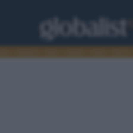
omia
Intelligence
Media
Ambiente
Cultura
Scienza