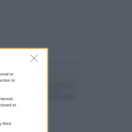
i anche
sonal or
ection to
Dati /
Sondaggi: il Pd fa un
balzo in avanti, cresce
l'apprezzamento per Draghi
nterest-
closed to
 third