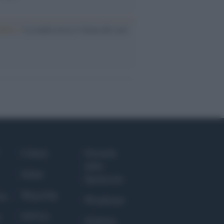
nflitto /
La mafia russa e l'arma del caos
Culture
Giornale
dello
Salute
Spettacolo
Megachip
nce
Wondernet
GiULia
Giuliana