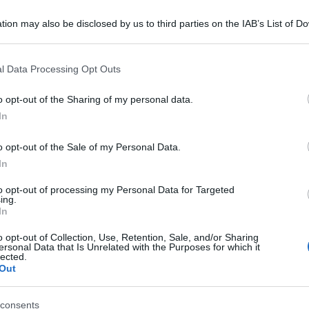
tion may also be disclosed by us to third parties on the IAB’s List of 
 that may further disclose it to other third parties.
 that this website/app uses one or more Google services and may gath
l Data Processing Opt Outs
including but not limited to your visit or usage behaviour. You may click 
 to Google and its third-party tags to use your data for below specifi
o opt-out of the Sharing of my personal data.
ogle consent section.
s, per il Corriere della Sera, lo scenario
In
ancora una riduzione della distanza tra Lega, Pd
o opt-out of the Sale of my Personal Data.
o anche il governo e il presidente Draghi.
In
il Pd (19,7%) e FdI (19,4%). Il partito di
to opt-out of processing my Personal Data for Targeted
 punti rispetto a maggio e tocca il punto più
ing.
In
 ma effettua il controsorpasso sul Pd rispetto al
o opt-out of Collection, Use, Retention, Sale, and/or Sharing
eguire si collocano il M5S (16,5%) e FI (7,9%).
ersonal Data that Is Unrelated with the Purposes for which it
lected.
insieme mantengono un consistente vantaggio sul
Out
nché sull’ex maggioranza giallorossa (con
consents