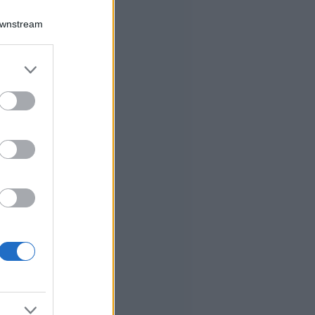
Downstream
er and store
to grant or
ed purposes