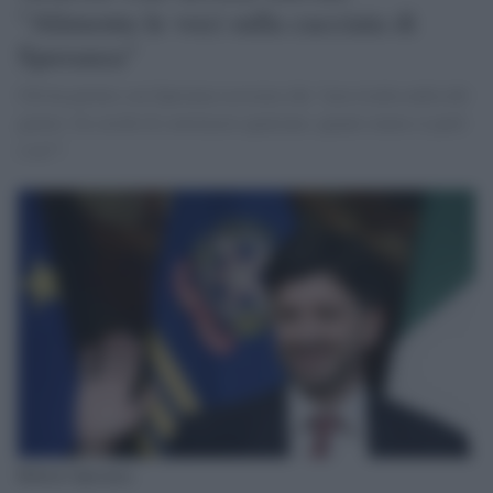
"Alimenta le voci sulla cacciata di
Speranza"
Chi ha parlato con Speranza assicura che "non risulta nulla del
genere. Se cerchi di convincere qualcuno, quanto meno ci parli
o no?".
Roberto Speranza