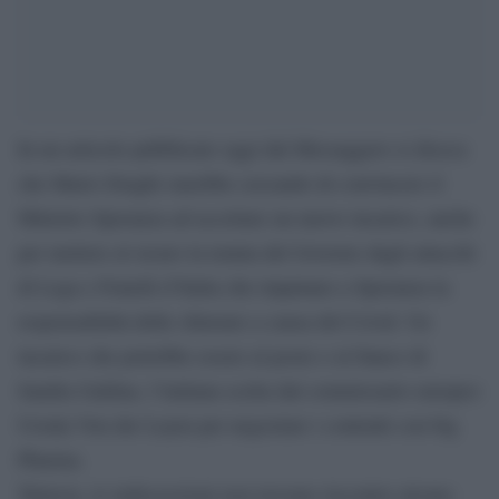
In un articolo pubblicato oggi dal Messaggero si diceca
che Mario Draghi starebbe cercando di convincere il
Ministro Speranza ad accettare un nuovo incarico, anche
per mettere al sicuro la tenuta del Governo dagli attacchi
di Lega e Fratelli d’Italia che imputano a Speranza la
responsabilità delle chiusure a causa del Covid. Un
incarico che potrebbe essere al posto o al fianco di
Sandra Gallina, l’italiana scelta dal commissario europeo
Ursula Von der Leyen per negoziare i contratti con big
Pharma.
Tuttavia, le indiscrezioni non trovano riscontro alcuno