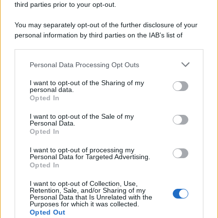
third parties prior to your opt-out.
Memoria /
Quando Pasolini raccontava i minatori italiani in
You may separately opt-out of the further disclosure of your
Belgio dopo Marcinelle
personal information by third parties on the IAB’s list of
downstream participants.
Personal Data Processing Opt Outs
This information may also be disclosed by us to third parties
Il libro /
La letteratura che racconta l’estate
on the IAB’s List of Downstream Participants that may further
I want to opt-out of the Sharing of my
disclose it to other third parties.
personal data.
Opted In
Please note that this website/app uses one or more Google
services and may gather and store information including but
I want to opt-out of the Sale of my
Personal Data.
not limited to your visit or usage behaviour. You may click to
Opted In
grant or deny consent to Google and its third-party tags to
use your data for below specified purposes in below Google
I want to opt-out of processing my
consent section.
Personal Data for Targeted Advertising.
Opted In
I want to opt-out of Collection, Use,
Retention, Sale, and/or Sharing of my
Personal Data that Is Unrelated with the
Purposes for which it was collected.
Opted Out