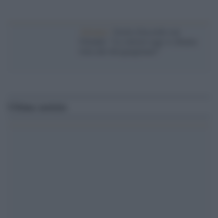
Alleanze /
Scotto d'accordo con
Orlando: "La sinistra oggi si chiama
lotta alle diseguaglianze"
Ultime notizie