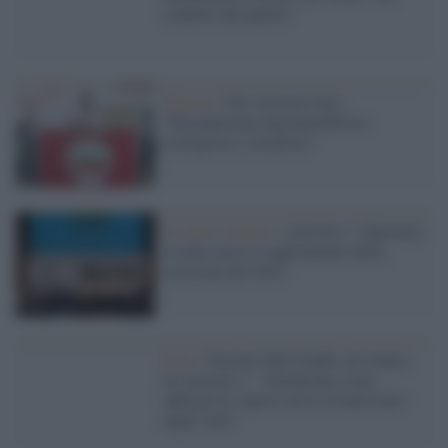
simbolo del partito"
Sinistra /
Pd, Articolo Uno:
"Presenteremo una piattaforma
ecologista e socialista"
Il centro sinistra /
Articolo 1: Speranza
e Letta verso il superamento della
scissione del 2018
Dem /
Fioroni (Pd) freddo sul rientro
di Articolo 1: "Attenzione a non
inficiare le Agora con il revanscismo
degli esuli"