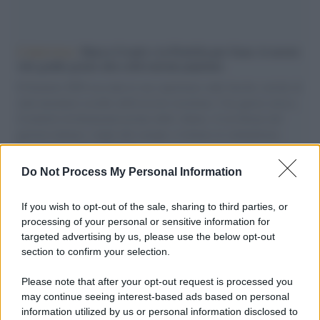
L'intervista /
Marco Croatti e la Flottilla per Gaza: le nostre
vele gonfie grazie alla sollevazione popolare
Il Senatore M5S racconta la sua esperienza sulle barche cariche di
aiuti umanitari assalite dall'esercito israeliano. Una guerra atroce,
il tentativo di disumanizzazione delle vittime, il servilismo del
governo italiano e degli altri europei, il ritorno al colonialismo.
L'importanza dei movimenti.
Do Not Process My Personal Information
Il lutto /
Addio a Livio Berruti, leggenda dello sprint
italiano
If you wish to opt-out of the sale, sharing to third parties, or
processing of your personal or sensitive information for
targeted advertising by us, please use the below opt-out
section to confirm your selection.
Il libro /
Crescere significa pentirsi: l’immaturità degli
italiani tra berlusconismo, fascismo e nuove nostalgie
Please note that after your opt-out request is processed you
may continue seeing interest-based ads based on personal
information utilized by us or personal information disclosed to