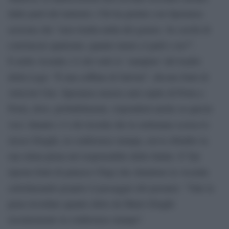
dalle parti del ministro. Chi ha parlato con Speranza
assicura che “non risulta nulla del genere. Se cerchi di
convincere qualcuno, quanto meno ci parli o no?”.
E nella vicenda c’è chi vede lo ‘zampino’ del leader
della Lega: “È una soffiata di Salvini”, dicono fonti di
Articolo Uno. Speranza stasera sarà ospite di Porta a
Porta, dove, probabilmente, risponderà anche su queste
voci. Intanto c’è chi ricorda che la settimana scorsa lo
stesso Draghi, in conferenza stampa, aveva ribadito la
sua stima piena nel responsabile della Salute. E Tpi
riporta fonti di palazzo Chigi che chiudono la vicenda
sottolineando proprio il passaggio del premier: “Vale la
pena ricordare quanto detto da Mario Draghi
recentemente in conferenza stampa”.