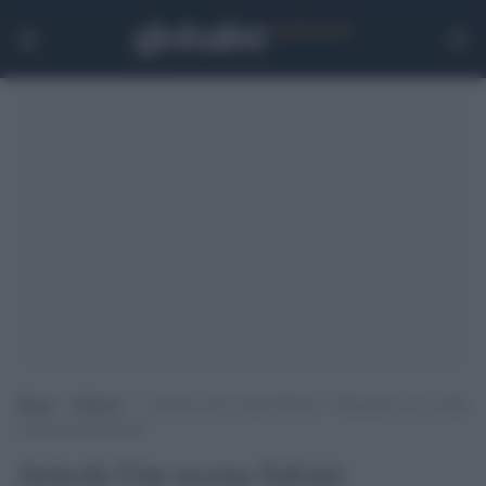
Home
>
Politica
>
Articolo Uno accusa Salvini: “Alimenta le voci sulla
cacciata di Speranza”
Articolo Uno accusa Salvini: