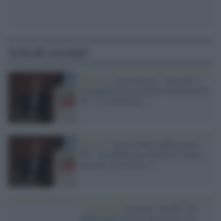
Articoli correlati
Sinistra /
Arturo Scotto: "Articolo 1
diventerà un'associazione ed entrerà nel
Pd". E su D'Alema...
Sinistra /
Scotto sulla confluenza nel
Pd: "Assemblea per decidere il nuovo
percorso di Articolo 1"
Costituente /
Articolo 1 sul Pd: "Un
riferimento al lavoro nel nome e nel