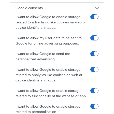
Syndication
Culture
Google consents
Salute
Globalist
I want to allow Google to enable storage
related to advertising like cookies on web or
Megachip
Globalscience
device identifiers in apps.
GiULia
Globalsport
I want to allow my user data to be sent to
Google for online advertising purposes.
Prima Pagina
I want to allow Google to send me
personalized advertising.
Giornale dello
Chi siamo
I want to allow Google to enable storage
Spettacolo
related to analytics like cookies on web or
Contributors
device identifiers in apps.
Wondernet
Facebook
I want to allow Google to enable storage
Giuliana Sgrena
related to functionality of the website or app.
Twitter
I want to allow Google to enable storage
Google News
related to personalization.