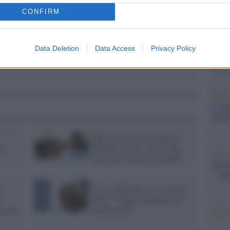
Il Se
barch
CONFIRM
dall'e
tentat
servil
Data Deletion
Data Access
Privacy Policy
europ
dei m
Pales
asseg
rudi
Marcello De Vito querela
oi
Barbara Lezzi: "Non sono
L'eve
mai stato cacciato da M5s"
natu
– Ope
l
Lezzi allontana la scissione
o
M5s: "Voglio rimanere nel
i o di
Movimento"
Il ri