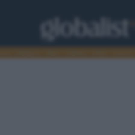
omia
Intelligence
Media
Ambiente
Cultura
Scienza