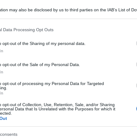
tion may also be disclosed by us to third parties on the IAB’s List of 
 that may further disclose it to other third parties.
 that this website/app uses one or more Google services and may gath
l Data Processing Opt Outs
including but not limited to your visit or usage behaviour. You may click 
 to Google and its third-party tags to use your data for below specifi
o opt-out of the Sharing of my personal data.
ogle consent section.
In
o opt-out of the Sale of my Personal Data.
In
tori M5s dopo il ‘no’ alla fiducia in Senato al
to opt-out of processing my Personal Data for Targeted
ing.
In
ra Lezzi, che oggi replica e rilancia candidandosi
o opt-out of Collection, Use, Retention, Sale, and/or Sharing
ersonal Data that Is Unrelated with the Purposes for which it
lected.
Out
nte perpetuo in cui comunica l’espulsione dal
consents
i, tra cui ci sono anche io, che ieri non hanno