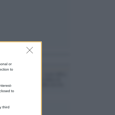
i anche
sonal or
ection to
Consultazioni /
Lezzi (M5s):
"Non possiamo fidarci di
Renzi, riaprirebbe crisi fra
nterest-
qualche mese"
closed to
 third