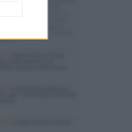
natore M5S racconta la sua esperienza sulle
e cariche di aiuti umanitari assalite
sercito israeliano. Una guerra atroce, il
ivo di disumanizzazione delle vittime, il
ismo del governo italiano e degli altri
ei, il ritorno al colonialismo. L'importanza
ovimenti.
tina /
Il Board of Peace di Trump
na il primo contratto per un
mentale avamposto militare a Gaza
nto /
La Sila diventa un palcoscenico
rale: nasce “A Farla Amare Comincia Tu
ra Sila”
cordo /
Le radici di Francesco Guccini