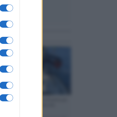
me notizie
ervista /
Marco Croatti e la Flottilla per
 le nostre vele gonfie grazie alla
vazione popolare