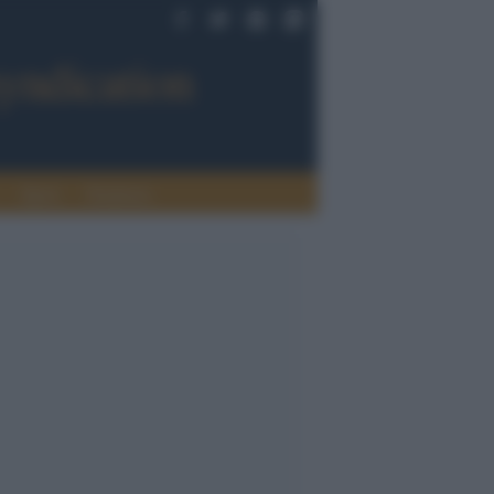
Sport
Tendenze