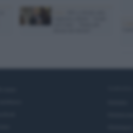
 in
Crisi /
M5s si divide sulla
riapertura a Renzi: "Avanti
L'ann
con Conte", "Siamo più
Laure
dorotei dei dorotei"
Syndication
i siamo
ntributors
Globalist
cebook
Globalscie
itter
Globalsport