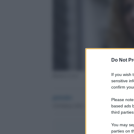
Do Not Pr
If you wish 
Barbara Lezzi
sensitive in
confirm your
globalist
Please note
18 Febbraio 2021 - 12.11
based ads b
third parties
You may sepa
parties on t