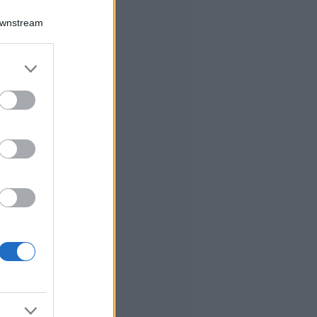
Downstream
er and store
to grant or
ed purposes