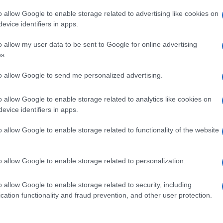
 Ho preso la decisione – scrive su Facebook
o allow Google to enable storage related to advertising like cookies on
evice identifiers in apps.
tato direttivo del M5S (da cui non sono
o allow my user data to be sent to Google for online advertising
s.
Ulti
trari ad allearsi con tutti, compresi Berlusconi,
to allow Google to send me personalized advertising.
presentati. Sono convinta, inoltre, che se il
o allow Google to enable storage related to analytics like cookies on
me lo statuto prevede, quel 41% sarebbe stato più
evice identifiers in apps.
erietà nel percorso che porta alle candidature e
o allow Google to enable storage related to functionality of the website
l’azione del M5S. Coraggio”, conclude.
o allow Google to enable storage related to personalization.
o allow Google to enable storage related to security, including
L'int
pp
cation functionality and fraud prevention, and other user protection.
Gaza:
solle