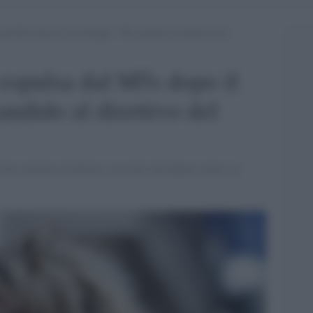
 dal M5s dopo il no a Draghi: “Mi candido al direttivo del
 espulsa dal M5s dopo il
ndido al direttivo del
itti contrari ad allearsi con tutti che hanno votato su