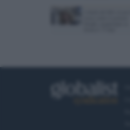
I ribelli del M5s (Lezzi
testa) contro il governo
Draghi, organizzano su
Zoom il "V Day"
Ch
Co
Fa
Tw