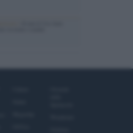
iversario /
90 anni di Yves Saint
nt, tra moda e scandali
Culture
Giornale
dello
Salute
Spettacolo
Megachip
nce
Wondernet
GiULia
Giuliana