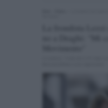
Home
>
Politica
>
La frondista Lezzi espulsa
Movimento”
La frondista Lezzi
no a Draghi: "Mi ca
Movimento"
La senatrice: "Credo che il 41% degli iscr
Rousseau debbano essere rappresentati"