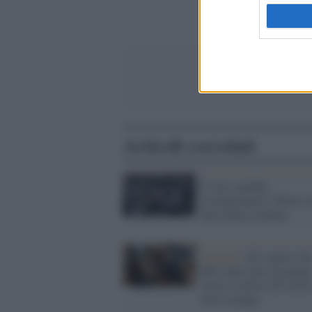
Articoli correlati
Il velo sarebbe
rivoluzionario? Ditelo v
alle donne iraniane
Grillini /
Gli esplusi de
M5s finiscono al grupp
misto in attesa di ricors
nuovi gruppi