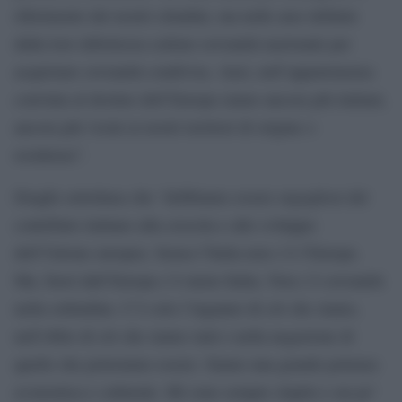
riferimento dei nostri cittadini, ma nelle aree definite
dalla loro debolezza cedono sovranità nazionale per
acquistare sovranità condivisa. Anzi, nell’appartenenza
convinta al destino dell’Europa siamo ancora più italiani,
ancora più vicini ai nostri territori di origine o
residenza”.
Draghi sottolinea che “dobbiamo essere orgogliosi del
contributo italiano alla crescita e allo sviluppo
dell’Unione europea. Senza l’Italia non c’è l’Europa.
Ma, fuori dall’Europa c’è meno Italia. Non c’è sovranità
nella solitudine. C’è solo l’inganno di ciò che siamo,
nell’oblio di ciò che siamo stati e nella negazione di
quello che potremmo essere. Siamo una grande potenza
economica e culturale. Mi sono sempre stupito e un po’