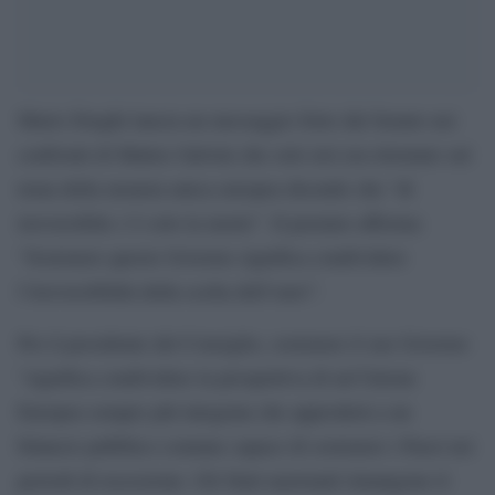
Mario Draghi lancia un messaggio forte dal Senato nei
confronti di Matteo Salvini che solo ieri era ritornato sul
tema della moneta unica europea dicendo che “di
irreversibile c’è solo la morte”. Il premier afferma:
“Sostenere questo Governo significa condividere
l’irreversibilità della scelta dell’euro”.
Per il presidente del Consiglio, sostenere il suo Governo
“significa condividere la prospettiva di un’Unione
Europea sempre più integrata che approderà a un
bilancio pubblico comune capace di sostenere i Paesi nei
periodi di recessione. Gli Stati nazionali rimangono il