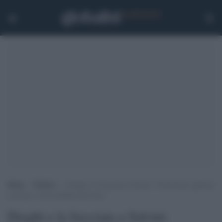
Home
>
Politica
>
Draghi e la frecciata a Salvini: “Sostenermi significa
accettare l’irreversibilità dell’euro”
Draghi e la frecciata a Salvini: