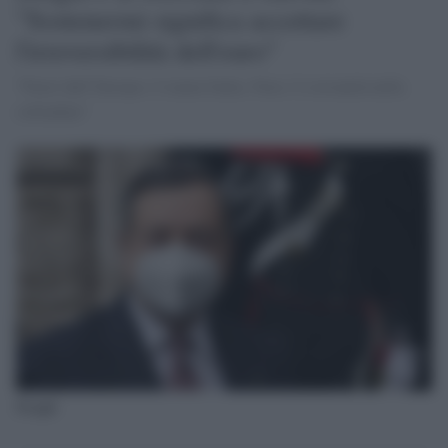
"Sostenermi significa accettare
l'irreversibilità dell'euro"
"Fuori dall’Europa c’è meno Italia. Non c’è sovranità nella
solitudine"
Draghi