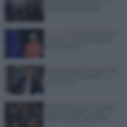
rivendicare i soprusi contro le
popolazioni native brasiliane
Strasburgo /
Von der Leyen allo 'State
of Union': "L'Ue è leader mondiale
nelle vaccinazioni"
Renzi loda Draghi per sminuire Conte:
"Al volante uno che sa guidare, mi
posso rilassare"
Da Cavour a Francesco: il discorso di
alto livello di Draghi, 53 minuti, 21
applausi ma anche qualche fischio