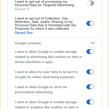
I want to opt-out of processing my
consent section.
Personal Data for Targeted Advertising.
Opted In
I want to opt-out of Collection, Use,
Retention, Sale, and/or Sharing of my
Personal Data that Is Unrelated with the
Purposes for which it was collected.
Opted Out
Syndication
Culture
Google consents
Salute
Globalist
I want to allow Google to enable storage
related to advertising like cookies on web or
Megachip
Globalscience
device identifiers in apps.
GiULia
Globalsport
I want to allow my user data to be sent to
Google for online advertising purposes.
Prima Pagina
I want to allow Google to send me
personalized advertising.
Giornale dello
Chi siamo
I want to allow Google to enable storage
Spettacolo
related to analytics like cookies on web or