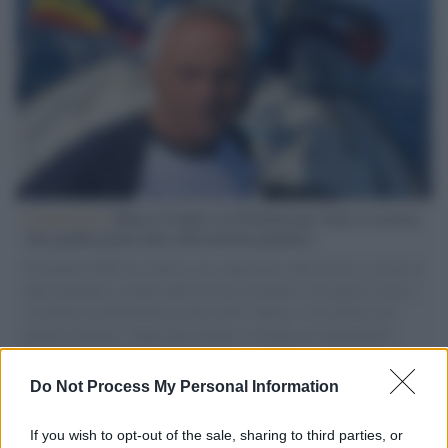
L'intervista /
Marco Croatti e la Flottilla per Gaza: le nostre
vele gonfie grazie alla sollevazione popolare
Il Senatore M5S racconta la sua esperienza sulle barche cariche di
aiuti umanitari assalite dall'esercito israeliano. Una guerra atroce,
il tentativo di disumanizzazione delle vittime, il servilismo del
governo italiano e degli altri europei, il ritorno al colonialismo.
L'importanza dei movimenti.
Do Not Process My Personal Information
Tel Aviv /
La “vittoria totale” di Israele significa una guerra
senza fine
If you wish to opt-out of the sale, sharing to third parties, or