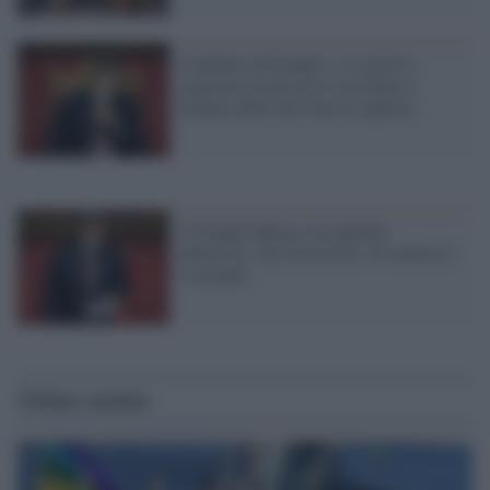
Il debutto di Draghi: ci si poteva
aspettare di più ma la sua Italia è
lontana dalle idee fascio-leghiste
A Draghi fiducia con qualche
defezione: 262 favorevoli, 40 contrari e
2 astenuti
Ultime notizie