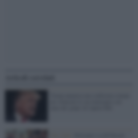
Articoli correlati
Trump annuncia una conferenza stampa
per rilanciare le sue menzogne a un
anno dal 'golpe' di Capitol Hill
New York /
Bolsonaro va all'Onu per