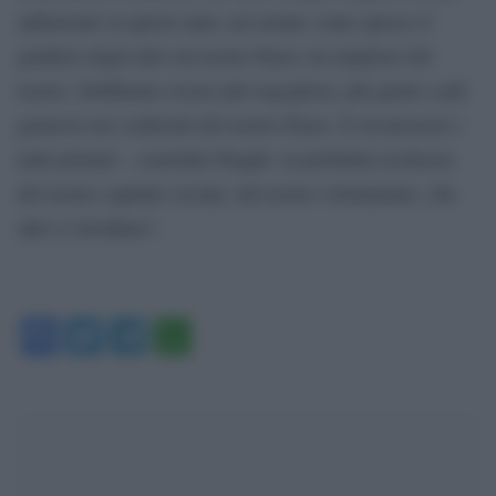
addolorato in questi anni, nel notare come spesso il
giudizio degli altri sul nostro Paese sia migliore del
nostro. Dobbiamo essere più orgogliosi, più giusti e più
generosi nei confronti del nostro Paese. E riconoscere i
tanti primati – conclude Draghi- la profonda ricchezza
del nostro capitale sociale, del nostro volontariato, che
altri ci invidiano”.
Facebook
Twitter
Telegram
WhatsApp