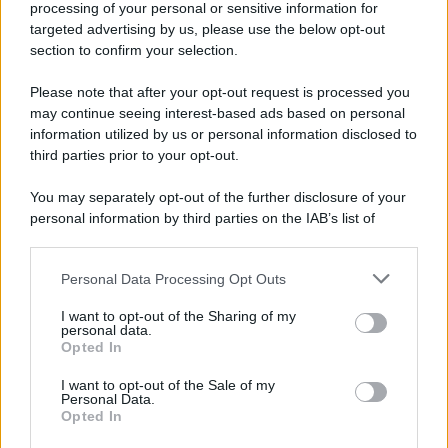
processing of your personal or sensitive information for
targeted advertising by us, please use the below opt-out
section to confirm your selection.
Vangelo /
La vita si intreccia con le paure come il giorno
succede alla notte
Please note that after your opt-out request is processed you
may continue seeing interest-based ads based on personal
information utilized by us or personal information disclosed to
third parties prior to your opt-out.
La scoperta /
Oplontis, le vittime dell’eruzione del Vesuvio
You may separately opt-out of the further disclosure of your
furono più numerose del previsto
personal information by third parties on the IAB’s list of
downstream participants.
Personal Data Processing Opt Outs
This information may also be disclosed by us to third parties
Il medagliere /
Europei di nuoto: Pellecani guida una super
on the IAB’s List of Downstream Participants that may further
I want to opt-out of the Sharing of my
Italia
disclose it to other third parties.
personal data.
Opted In
Please note that this website/app uses one or more Google
services and may gather and store information including but
I want to opt-out of the Sale of my
Personal Data.
not limited to your visit or usage behaviour. You may click to
Opted In
grant or deny consent to Google and its third-party tags to
use your data for below specified purposes in below Google