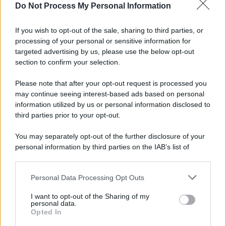
Do Not Process My Personal Information
L'attesa /
Un estate di calcio: tra Mondiali e Serie A
If you wish to opt-out of the sale, sharing to third parties, or
processing of your personal or sensitive information for
targeted advertising by us, please use the below opt-out
section to confirm your selection.
Imperialismo /
Petrolio e prepotenze di Trump: una società
legata a 'Donald' vuole perforare la Groenlandia senza
Please note that after your opt-out request is processed you
autorizzazione
may continue seeing interest-based ads based on personal
information utilized by us or personal information disclosed to
third parties prior to your opt-out.
Musica /
Al maestro Francesco Guccini
You may separately opt-out of the further disclosure of your
personal information by third parties on the IAB’s list of
downstream participants.
Personal Data Processing Opt Outs
This information may also be disclosed by us to third parties
Il ricordo /
Quando Guccini raccontava le "Cronache
on the IAB’s List of Downstream Participants that may further
I want to opt-out of the Sharing of my
epafaniche": l'intervista all'artista che si definiva un
disclose it to other third parties.
personal data.
'narratore'
Opted In
Please note that this website/app uses one or more Google