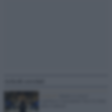
Articoli correlati
Covid-19 /
Quanto ci costa il
coprifuoco a mezzanotte? Ecco la stima
della Coldiretti