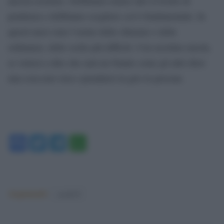
ancora resistere. Dobbiamo tenere alto il livello di
prudenza e dobbiamo scegliere cos’è fondamentale. In
questi mesi sono l’uomo delle chiusure e delle
ordinanze, delle scelte più difficili. Con assoluta onestà,
se venissi a dire che sarà un Natale come gli altri direi
una cosa non vera e prenderei in giro le persone.
Facebook
Twitter
Telegram
WhatsApp
Argomenti:
covid-19