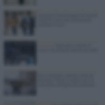
Attesa per il monitoraggio del venerdì:
verdetti in arrivo per regioni gialle,
arancioni e rosse
Covid-19 /
Attesa per il cambio di
colore: nove Regioni sperano nel giallo
Ecco le Regioni cambiano colore da
domenica: Veneto e Liguria verso la
zona gialla, Sardegna resta arancione