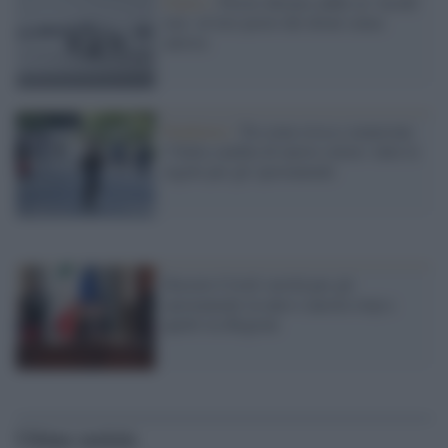
Futuro /
Presto diremo addio ai 'vecchi'
taxi: al loro posto dei droni senza
autista
Pandemia /
Tra zona rossa e arancione
l’Italia cambia di nuovo colore: tutte le
regole per gli spostamenti
Decreto Covid: novità per gli
spostamenti in auto e ancora stop a
quelli tra Regioni
Ultime notizie