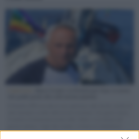
L'intervista /
Marco Croatti e la Flottilla per Gaza: le nostre
vele gonfie grazie alla sollevazione popolare
Il Senatore M5S racconta la sua esperienza sulle barche cariche di
aiuti umanitari assalite dall'esercito israeliano. Una guerra atroce,
il tentativo di disumanizzazione delle vittime, il servilismo del
governo italiano e degli altri europei, il ritorno al colonialismo.
L'importanza dei movimenti.