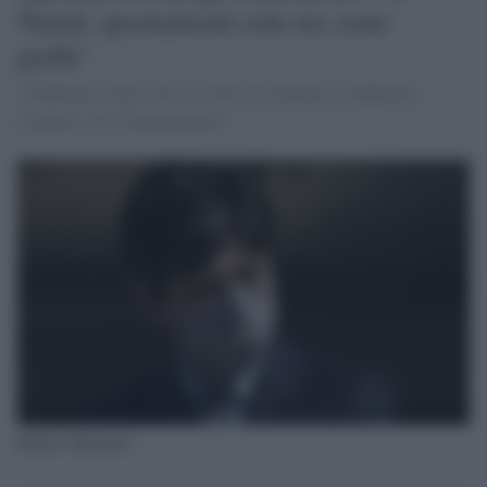
Natale spostamenti solo tra zone
gialle"
"Dobbiamo tenere alto il livello di prudenza e dobbiamo
scegliere cos'è fondamentale".
Roberto Speranza