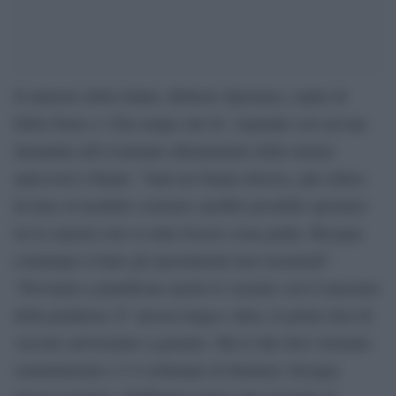
Il ministro della Salute, Roberto Speranza, ospite di
Fabio Fazio a ‘Che tempo che fa’, risponde così ad una
domanda sull’eventuale allentamento delle misure
anticovid a Natale: “Sarà un Natale diverso, più sobrio.
In base al modello costruito sarebbe possibile spostarsi
tra le regioni solo se tutte fossero zona gialla. Bisogna
comunque evitare gli spostamenti non essenziali”.
“Proviamo a pianificare anche le vacanze con il massimo
della prudenza. E’ ancora lunga e dura, le prime dosi di
vaccino arriveranno a gennaio. Ma le due dosi verranno
somministrate a 3-4 settimane di distanza, bisogna