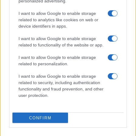
personalized advertising.
Giornale dello
Chi siamo
I want to allow Google to enable storage
Spettacolo
related to analytics like cookies on web or
Contributors
device identifiers in apps.
Wondernet
Facebook
I want to allow Google to enable storage
Giuliana Sgrena
related to functionality of the website or app.
Twitter
I want to allow Google to enable storage
Google News
related to personalization.
Mastodon
I want to allow Google to enable storage
related to security, including authentication
Cookie Policy
functionality and fraud prevention, and other
user protection.
Preferenze Privacy
CONFIRM
©2021 Globalist.it • All right reserved.