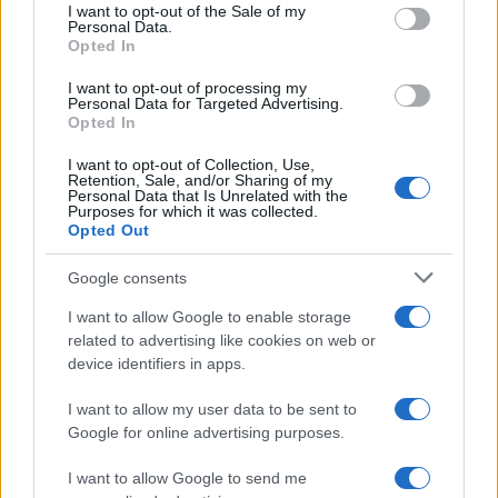
services and may gather and store information including but
I want to opt-out of the Sale of my
Personal Data.
not limited to your visit or usage behaviour. You may click to
Opted In
grant or deny consent to Google and its third-party tags to
use your data for below specified purposes in below Google
I want to opt-out of processing my
consent section.
Personal Data for Targeted Advertising.
Opted In
I want to opt-out of Collection, Use,
Retention, Sale, and/or Sharing of my
Personal Data that Is Unrelated with the
Purposes for which it was collected.
Opted Out
Syndication
Culture
Google consents
Salute
Globalist
I want to allow Google to enable storage
related to advertising like cookies on web or
Megachip
Globalscience
device identifiers in apps.
GiULia
Globalsport
I want to allow my user data to be sent to
Google for online advertising purposes.
Prima Pagina
I want to allow Google to send me