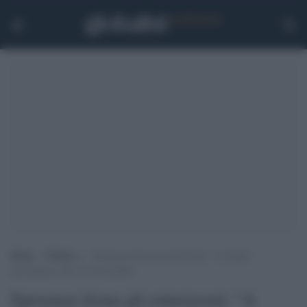
Home
>
Politica
>
Speranza frena gli entusiasmi: “A Natale
spostamenti solo tra zone gialle”
Speranza frena gli entusiasmi: "A