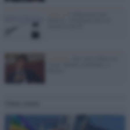
Covid-19 /
L'infettivologo Gori
chiarisce: "AstraZeneca non è un
vaccino di serie B"
Lombardia /
Gori contro Gallera sui
vaccini "Ritardo sconcertante, si
dimetta!"
Ultime notizie