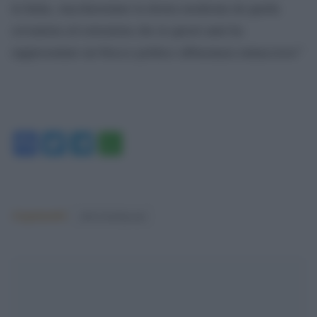
in Italia, staccheremmo la destra moderata da quella
sovranista ed estremista che in questi anni ha
rappresentato un blocco politico abbastanza minaccioso”
Facebook
Twitter
Telegram
WhatsApp
Argomenti:
silvio berlusconi