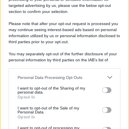
targeted advertising by us, please use the below opt-out
section to confirm your selection.
Vangelo /
La vita si intreccia con le paure come il giorno
succede alla notte
Please note that after your opt-out request is processed you
may continue seeing interest-based ads based on personal
information utilized by us or personal information disclosed to
third parties prior to your opt-out.
La scoperta /
Oplontis, le vittime dell’eruzione del Vesuvio
You may separately opt-out of the further disclosure of your
furono più numerose del previsto
personal information by third parties on the IAB’s list of
downstream participants.
Personal Data Processing Opt Outs
This information may also be disclosed by us to third parties
Il medagliere /
Europei di nuoto: Pellecani guida una super
on the IAB’s List of Downstream Participants that may further
I want to opt-out of the Sharing of my
Italia
disclose it to other third parties.
personal data.
Opted In
Please note that this website/app uses one or more Google
services and may gather and store information including but
I want to opt-out of the Sale of my
Personal Data.
not limited to your visit or usage behaviour. You may click to
Opted In
grant or deny consent to Google and its third-party tags to
use your data for below specified purposes in below Google
I want to opt-out of processing my