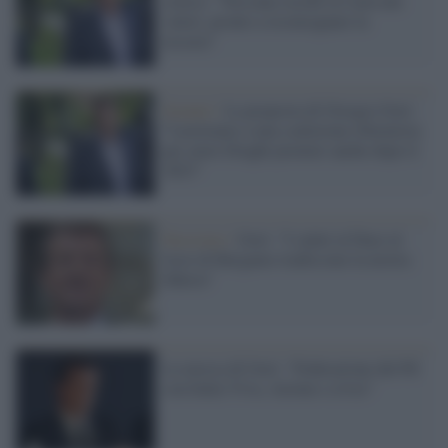
critico: "Nessuno tocchi la Carta dei
valori, pronto a riconsegnare la
tessera"
Scenari /
La proposta di Giorgio Gori:
"Lavoriamo a una coalizione riformista
per avere Draghi premier anche dopo il
2023"
Fascismo /
Gori: "I saluti al Duce al
liceo di Bergamo tradiscono la nostra
fiducia"
La mossa di Gori: "Federazione del Pd
con Italia Viva, Azione e civici"