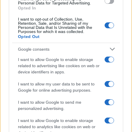
consent section.
Personal Data for Targeted Advertising.
Opted In
I want to opt-out of Collection, Use,
Retention, Sale, and/or Sharing of my
Personal Data that Is Unrelated with the
Purposes for which it was collected.
Opted Out
Syndication
Culture
Google consents
Salute
Globalist
I want to allow Google to enable storage
related to advertising like cookies on web or
Megachip
Globalscience
device identifiers in apps.
GiULia
Globalsport
I want to allow my user data to be sent to
Google for online advertising purposes.
Prima Pagina
I want to allow Google to send me
personalized advertising.
Giornale dello
Chi siamo
I want to allow Google to enable storage
Spettacolo
related to analytics like cookies on web or
Contributors