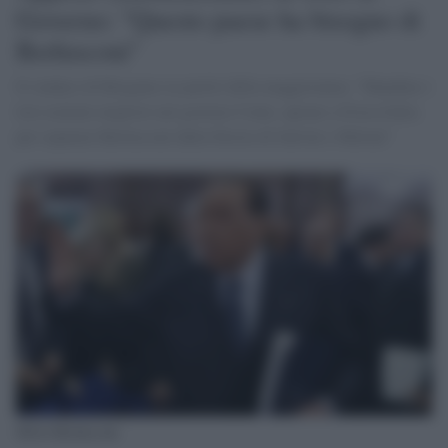
Governo: "Questo paese ha bisogno di
Berlusconi"
Il sindaco di Bergamo ai partiti della maggioranza: "Mandino i
loro uomini migliori nel governo Conte, aprano a Forza Italia
per separare Berlusconi dalla Destra di Salvini e Meloni"
Silvio Berlusconi