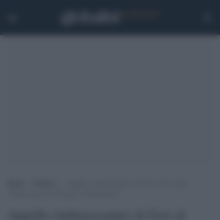
Home
>
Politica
>
Appello (imbarazzante) di Gori al Governo:
“Questo paese ha bisogno di Berlusconi”
Appello (imbarazzante) di Gori al