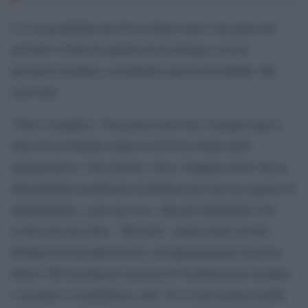
C’è la possibilità che Forza Italia entri a far parte del
governo? Conte ha parlato di un dialogo con un
perimetro limitato, escludendo questa possibilità. Ma
Gori dice:
“Non è semplice. Non penso però che si ponga oggi il
tema di un formale ingresso di Forza Italia nella
maggioranza e nel governo. Non è neppure detto che la
disponibilità manifestata di Berlusconi non sia oggetto di
ripensamenti, è già successo. Ma personalmente l’ho
scritto nel mio libro, “Riscatto”, prima delle recenti
dichiarazioni di Berlusconi: europarlamentari di Forza
Italia e Pd sostengono assieme la Commissione europea
e nessuno si scandalizza, anzi. Se ci arrivassimo anche