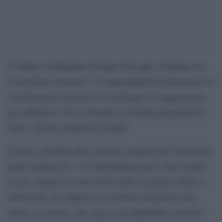
Il sindaco di Bergamo Giorgio Gori apre al dialogo tra
Forza Italia e governo: “La disponibilità di Berlusconi va
assolutamente raccolta. Ne ha bisogno la maggioranza,
per rafforzarsi. Ne ha bisogno in termini più generali il
Paese, che per rimettersi in piedi”.
Il primo cittadino della città più compita dal Covid nella
prima ondata dice: “In fondo Berlusconi è stato sempre
un po’ sospeso tra necessità di stare in politica anche a
tutela delle sue imprese e il desiderio di passare alla
storia. La novità è che oggi si sta ampliando il numero