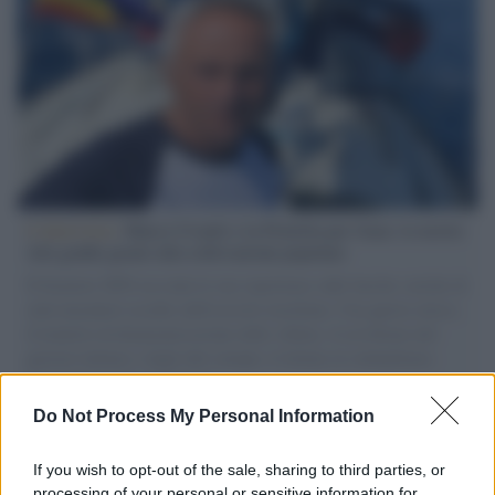
L'intervista /
Marco Croatti e la Flottilla per Gaza: le nostre
vele gonfie grazie alla sollevazione popolare
Il Senatore M5S racconta la sua esperienza sulle barche cariche di
aiuti umanitari assalite dall'esercito israeliano. Una guerra atroce,
il tentativo di disumanizzazione delle vittime, il servilismo del
governo italiano e degli altri europei, il ritorno al colonialismo.
L'importanza dei movimenti.
Do Not Process My Personal Information
Tel Aviv /
La “vittoria totale” di Israele significa una guerra
senza fine
If you wish to opt-out of the sale, sharing to third parties, or
processing of your personal or sensitive information for