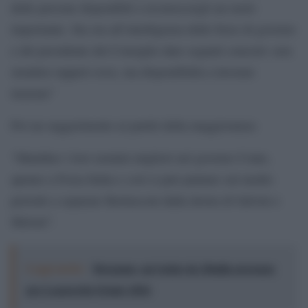
delle persone disponibili a riconoscergli un ruolo
importante. Sta ora all’intelligenza delle forze di governo
e del presidente del Consiglio dare segnali concreti: non
stendere tappeti rossi, ma disponibilità a lavorare
insieme”
Poi un suggerimento ai partiti della maggioranza:
“Mandino i loro uomini migliori nel governo Conte,
aprano a Forza Italia e così si può puntare sul medio
periodo a separare Berlusconi dalla destra di Salvini e
Meloni”.
Leggi anche:
Bergamo, un’estate da 20mila presenze
per Lazzeretto Estate 2026