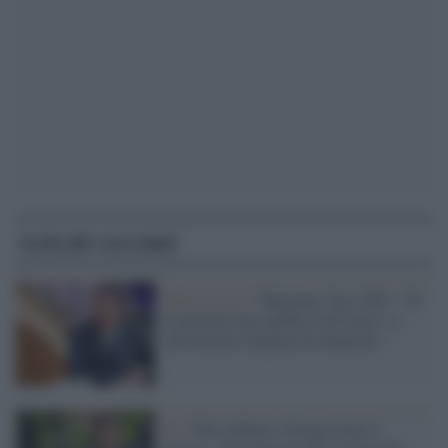
Articoli correlati
Opposizione /
Migranti, Gori (Pd): "Se
il governo non cambia il dl Cutro, ci
ritroveremo migliaia di disperati"
Pd /
Elly Schlein, Giorgio Gori è