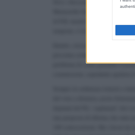
NcI e Alessandra Ermellino, ex M5s
authenti
Mariastella Gelmini di Forza Itali
di FdI, mentre il capogruppo della
tampone, è in quarantena.
Intanto, cresce la preoccupazione t
prossima settimana dovrebbero esser
problema di come garantire il norm
commissioni, soprattutto qualora il
Sempre in settimana tornerà a riuni
del voto a distanza, posto forteme
deputati del Pd, ‘capitanati’ dal c
una proposta di riforma che mira pro
100 sottoscrizioni. Ma i lavori da