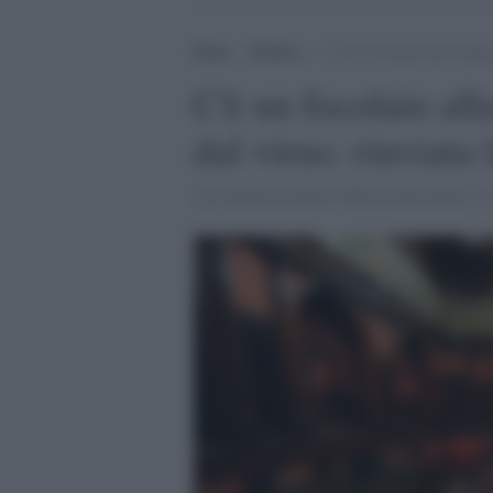
Home
>
Politica
>
C’è un focolaio alla Camera
C'è un focolaio al
dal virus: rinviata
La Camera rischia il blocco dei lavori, è i