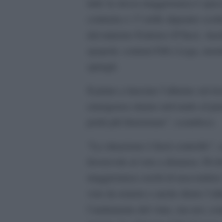
tutti: la stessa maggioranza è spac
contraria e i 5 stelle alquanto scett
dal ministro Federico D’Incà. Anch
spopola: contrari FdI e Lega, mentr
spiragli.
Il primo a lanciare l’allarme sul r
emergenza stiamo arrivando al punto
potrà più funzionare”, scandisce.
“La situazione è fuori controllo”,
favorevole al voto a distanza. Di 
maggioranza cerchi di nascondere i 
voto da remoto e anche dietro l’al
l’andamento del virus, ma noi, com