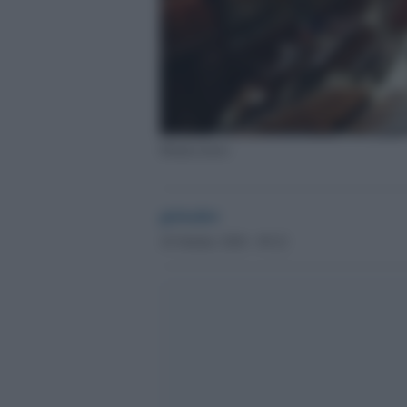
Montecitorio
globalist
18 Ottobre 2020 - 09.22