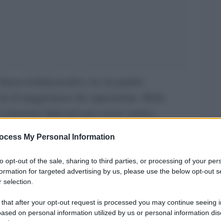
nora risultati positivi, tra cui quattro
sia di maggioranza che opposizione. Molti,
n isolamento fiduciario per essere venuti a
Agi.it Serenella Ronda
o scrive sull’
. La Camera
ocess My Personal Information
more che attraversa le varie forze politiche.
to opt-out of the sale, sharing to third parties, or processing of your per
one contagi è il rinvio dell’esame della
formation for targeted advertising by us, please use the below opt-out s
 selection.
: il presidente Roberto Fico ha accolto la
ta la settimana prossima, dunque, nessuna
 that after your opt-out request is processed you may continue seeing i
ased on personal information utilized by us or personal information dis
ella Camera va avanti, non si ferma, scandisce