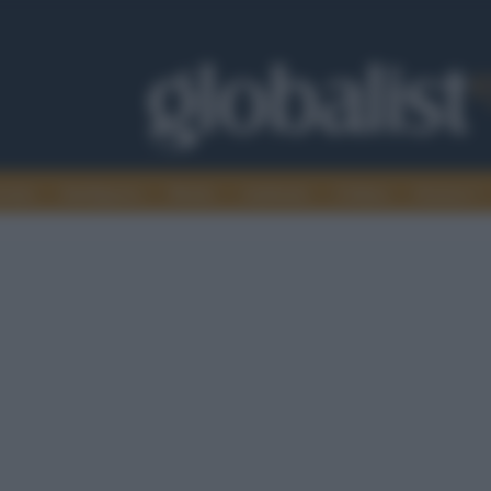
omia
Intelligence
Media
Ambiente
Cultura
Scienza