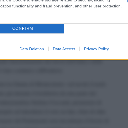
. Sono in tutto tre i capigruppo contagiati:
cation functionality and fraud prevention, and other user protection.
a, Davide Crippa di M5s, Francesco Lollobrigida
Il ce
"TITO
 Lega, Riccardo Molinari, risultato negativo al
CONFIRM
ra chi frequenta abitualmente il palazzo: dalla
Data Deletion
Data Access
Privacy Policy
e messi a disposizione i test rapidi, ma resta il
ale funzionamento dei lavori dell’Aula e delle
 virus continui a diffondersi.
rsi la Giunta di Montecitorio: sul tavolo il nodo
nte già durante il lockdown da una parte dei
ostituzionalista Stefano Ceccanti, promotore di
prio ad introdurre il voto on line, forte di oltre
 remoto del Parlamento non incontrano il favore di