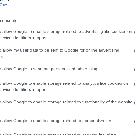
dall'e
Out
à di organizzazione dei lavori d’Aula per tentare
tentat
transfobia”.
servil
consents
europ
io, mette in chiaro: “Se i gruppi di
dei m
o allow Google to enable storage related to advertising like cookies on
evice identifiers in apps.
nze legate al coronavirus chiedono di sospendere
Vang
noi non ci opponiamo. Sia chiaro però che il
o allow my user data to be sent to Google for online advertising
come 
s.
utto. Non accettiamo un rinvio ad hoc, sulla
to allow Google to send me personalized advertising.
La sc
“Non abbiamo chiesto di sospendere i lavori della
o allow Google to enable storage related to analytics like cookies on
dell’
evice identifiers in apps.
nume
sidente Fico, data la situazione, di rinviare
si tratta di un provvedimento non urgente ma
o allow Google to enable storage related to functionality of the website
Il me
guida
o allow Google to enable storage related to personalization.
elle ultime ore la positività di Maurizio Lupi di
o allow Google to enable storage related to security, including