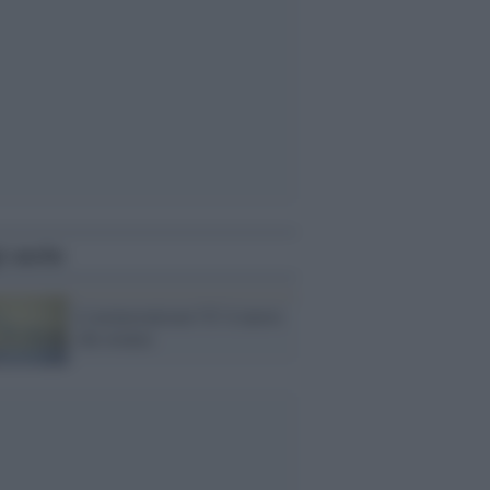
i anche
L'astensionismo? E' il nuovo
che avanza