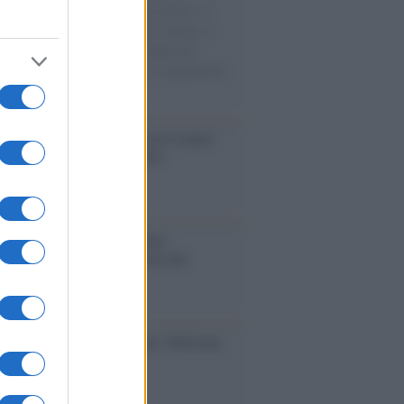
sercito israeliano. Una guerra atroce, il
ivo di disumanizzazione delle vittime, il
ismo del governo italiano e degli altri
ei, il ritorno al colonialismo. L'importanza
ovimenti.
elo /
La vita si intreccia con le paure
il giorno succede alla notte
operta /
Oplontis, le vittime
eruzione del Vesuvio furono più
rose del previsto
dagliere /
Europei di nuoto: Pellecani
 una super Italia