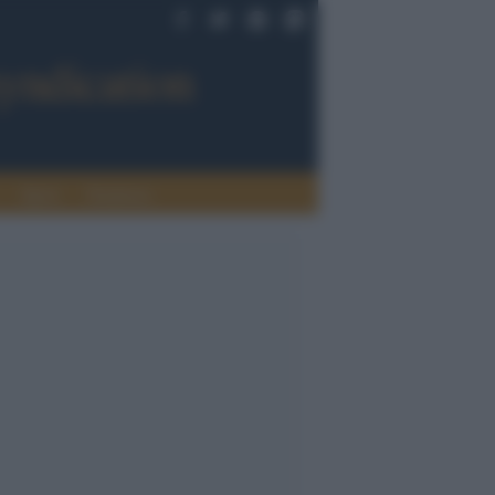
Sport
Tendenze