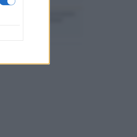
ntenario /
A L'Aquila arriva la mostra
, 100 anni attraverso la forma"