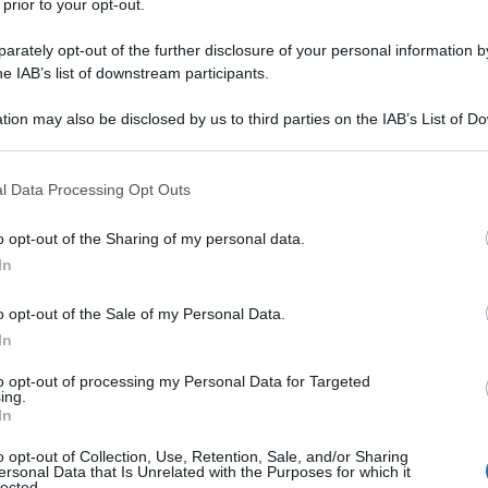
 prior to your opt-out.
garantire il normale funzionamento
rately opt-out of the further disclosure of your personal information by
ù difficili.
he IAB’s list of downstream participants.
za, che però avverte: non sia un escamotage per
Ulti
tion may also be disclosed by us to third parties on the IAB’s List of 
legge a prima firma Zan, contro cui si battono le
 that may further disclose it to other third parties.
na “legge liberticida che introduce il reato di
 that this website/app uses one or more Google services and may gath
l Data Processing Opt Outs
including but not limited to your visit or usage behaviour. You may click 
antisce, “faremo di tutto per approvarla”, scrive
 to Google and its third-party tags to use your data for below specifi
o opt-out of the Sharing of my personal data.
ogle consent section.
In
 richiesta delle opposizioni sono abbastanza
o opt-out of the Sale of my Personal Data.
so speculare su una situazione drammatica per
In
ca il relatore della legge contro l’omofobia
L'int
to opt-out of processing my Personal Data for Targeted
Gaza:
ing.
tranchant il presidente della commissione
In
solle
erantoni: “Che pena assistere allo spettacolo di
Il Se
o opt-out of Collection, Use, Retention, Sale, and/or Sharing
ersonal Data that Is Unrelated with the Purposes for which it
a, per l’occasione molto unito, usare l’emergenza
barch
lected.