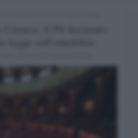
, il Pd decimato dal virus: rinviata la legge sull’omofobia
la Camera, il Pd decimato
 la legge sull'omofobia
l timore che attraversa le varie forze politiche.