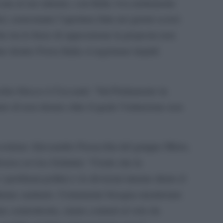
cata al suo interno, con Italia viva nettamente
ici, nonostante l’apertura fatta nei giorni scorsi
e tra le forze di opposizione la proposta non
e dentro Forza Italia si registrano tiepidi
ischio blocco è Ceccanti: “Sul Parlamento in
 di non ritorno oltre il quale l’istituzione non
 sostiene Alessandro Fusacchia del gruppo Misto,
diverso avviso Gelmini: “Credo che la
problemi politici e le divisioni interne dietro il
larme sanitario. Certamente bisogna monitorare
e centrodestra, siamo contrari al voto da