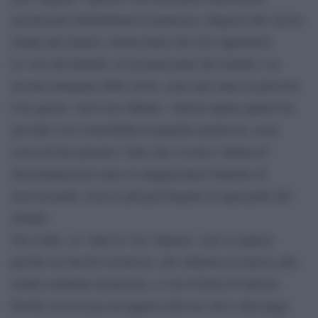
razzista per destrutturare la protesta e fingersi allo stesso
tempo più umani e democratici dei loro oppositori.
Le vite dei bianchi, in nessuna parte del mondo e in
nessun momento della storia, sono mai state in pericolo.
Con questo ‘All Lives Matter’, Salvini ripete quanto ha
già fatto con l’eterofobia di qualche giorno fa, ossia
cerca di fare passare l’idea che a essere vittima di
discriminiazioni siano le maggioranze bianche ed
eterosessuali, ossia le più privilegiate in ogni parte del
mondo.
Tra l’altro, se ‘tutte le vite valgono’, non si capisce
perché sui decreti sicurezza, che sbattono in mezzo alla
strada centinaia di persone, ci sia la firma di Salvini.
Perché sia la Lega ad opporsi allo ius soli e alla legge