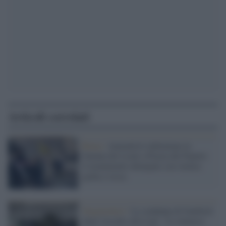
Articoli correlati
Roma /
Animalisti imbrattano la
fontana dei Leoni a Piazza del Popolo:
il monumento deturpato con vernice
gialla e rossa
Negazionisti /
La condanna di Gualtieri
dopo l'assalto alla Cgil: "Le minacce