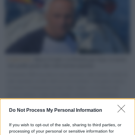
L'intervista /
Marco Croatti e la Flottilla per Gaza: le nostre
vele gonfie grazie alla sollevazione popolare
Il Senatore M5S racconta la sua esperienza sulle barche cariche di
aiuti umanitari assalite dall'esercito israeliano. Una guerra atroce,
il tentativo di disumanizzazione delle vittime, il servilismo del
governo italiano e degli altri europei, il ritorno al colonialismo.
L'importanza dei movimenti.
Do Not Process My Personal Information
Tel Aviv /
La “vittoria totale” di Israele significa una guerra
senza fine
If you wish to opt-out of the sale, sharing to third parties, or
processing of your personal or sensitive information for