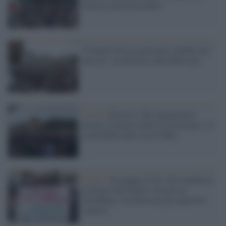
fasciste non passeranno"
Violenze dei no-green pass guidati dai
fascisti: assaltata la sede della Cgil
Covid /
Fascisti e filo-negazionisti
ancora in piazza contro il green pass: se
la prendono pure con il Papa
Covid /
Un gruppo di No Vax manifesta
in Piazza del Popolo: dicono no
all'obbligo vaccinale per gli operatori
sanitari