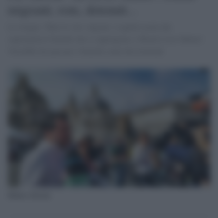
migranti, rom, detenuti...
Lo slogan, 'Tutte le vite valgono', è quello usato dai
suprematisti bianchi che si oppongono a 'Black Lives Matter'.
Vorrebbe far passare i bianchi come discriminati
Matteo Salvini