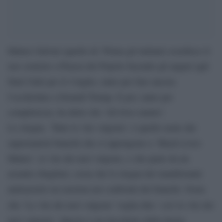
Matteo Salvini (quello di ‘Prima gli italiani) esordisce il
suo comizio a Piazza del Popolo facendo gli auguri agli
Stati Uniti per il 4 luglio, tanto per fare ancora
l’occhiolino a Donald Trump. E poi, tanto per
completezza, ha detto che ‘All lives matter’.
Lo slogan, ‘Tutte le vite valgono’, è quello usato dai
suprematisti bianchi che si oppongono a ‘Black Lives
Matter’, le vite dei neri valgono, e che parte da un
assunto sbagliato, ossia che lo slogan dei manifestanti
antirazzisti sia razzista nei confronti dei bianchi. Ossia
solo
che ‘Le vite dei neri valgono’ voglia dire ‘
le vite dei
neri valgono’. Questo è un trucchetto della destra