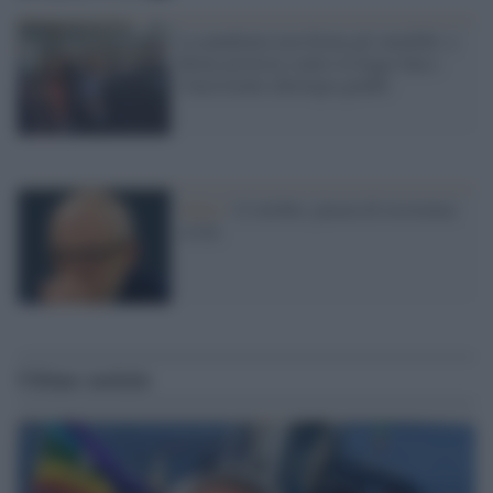
La pandemia non ferma gli omofobi: a
Roma protesta contro la legge Zan e
l'inesistente ideologia gender
Italia /
12 ottobre, piazza di resistenza
civile
Ultime notizie