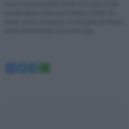
contro l’omo-bi-transfobia. Perché sia la Lega ad avere
reso più difficile l’aborto per le donne in Umbria. Per
Salvini ‘tutte le vite valgono’, ma solo quelle dei bianchi,
maschi ed eterosessuali. Il resto non conta.
Facebook
Twitter
Telegram
WhatsApp