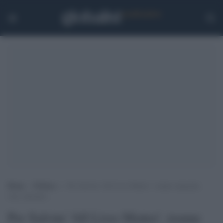
Home
>
Politica
>
Per Salvini ‘All Lives Matter’, tranne migranti,
rom, detenuti…
Per Salvini 'All Lives Matter', tranne