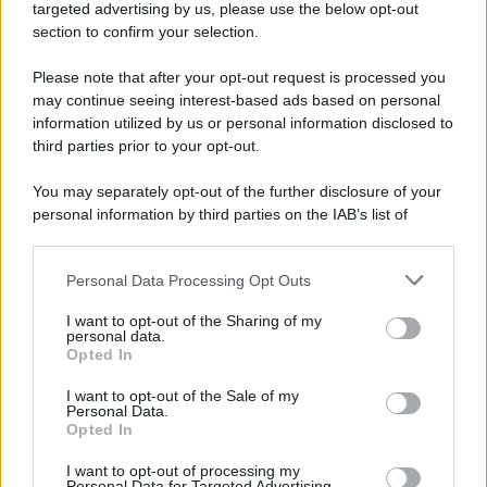
targeted advertising by us, please use the below opt-out
section to confirm your selection.
Vangelo /
La vita si intreccia con le paure come il giorno
succede alla notte
Please note that after your opt-out request is processed you
may continue seeing interest-based ads based on personal
information utilized by us or personal information disclosed to
third parties prior to your opt-out.
La scoperta /
Oplontis, le vittime dell’eruzione del Vesuvio
You may separately opt-out of the further disclosure of your
furono più numerose del previsto
personal information by third parties on the IAB’s list of
downstream participants.
Personal Data Processing Opt Outs
This information may also be disclosed by us to third parties
Il medagliere /
Europei di nuoto: Pellecani guida una super
on the IAB’s List of Downstream Participants that may further
I want to opt-out of the Sharing of my
Italia
disclose it to other third parties.
personal data.
Opted In
Please note that this website/app uses one or more Google
services and may gather and store information including but
I want to opt-out of the Sale of my
Personal Data.
not limited to your visit or usage behaviour. You may click to
Opted In
grant or deny consent to Google and its third-party tags to
use your data for below specified purposes in below Google
I want to opt-out of processing my
consent section.
Personal Data for Targeted Advertising.