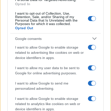
Opted In
I want to opt-out of Collection, Use,
Retention, Sale, and/or Sharing of my
Personal Data that Is Unrelated with the
Purposes for which it was collected.
Opted Out
Syndication
Culture
Google consents
Salute
Globalist
I want to allow Google to enable storage
related to advertising like cookies on web or
Megachip
Globalscience
device identifiers in apps.
GiULia
Globalsport
I want to allow my user data to be sent to
Google for online advertising purposes.
Prima Pagina
I want to allow Google to send me
personalized advertising.
Giornale dello
Chi siamo
I want to allow Google to enable storage
Spettacolo
related to analytics like cookies on web or
Contributors
device identifiers in apps.