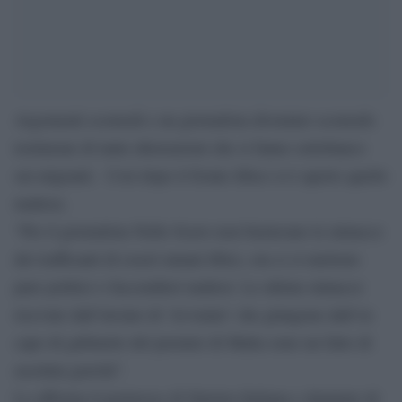
Argomenti scomodi e un giornalista diventato scomodo
testimone di tante aberrazioni che si fanno sottobanco
sui migranti. Così dopo il fronte libico si è aperto quello
maltese.
“Per il giornalista Nello Scavo non bastavano le minacce
dei trafficanti di esseri umani libici, ora ci si mettono
pure politici o faccendieri maltesi. Le ultime minacce
ricevute dall’inviato di ‘Avvenire’ che giungono dall’ex
capo di gabinetto del premier di Malta sono un fatto di
assoluta gravità”.
Lo afferma il portavoce di Sinistra Italiana e deputato di