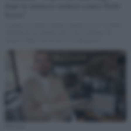
dopo le minacce maltesi contro Nello
Scavo"
Il portavoce di Sinistra Italiana e deputato di Leu: "Le ultime
intimidazioni che giungono dall'ex capo di gabinetto del
premier di Malta sono un fatto di assoluta gravità".
Nello Scavo