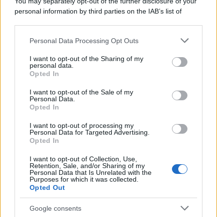
You may separately opt-out of the further disclosure of your
attraverso la forma"
personal information by third parties on the IAB’s list of
downstream participants.
Personal Data Processing Opt Outs
This information may also be disclosed by us to third parties
Il medagliere /
Europei di nuoto: Pellecani guida una super
on the IAB’s List of Downstream Participants that may further
I want to opt-out of the Sharing of my
Italia
disclose it to other third parties.
personal data.
Opted In
Please note that this website/app uses one or more Google
services and may gather and store information including but
I want to opt-out of the Sale of my
Personal Data.
not limited to your visit or usage behaviour. You may click to
Opted In
grant or deny consent to Google and its third-party tags to
use your data for below specified purposes in below Google
I want to opt-out of processing my
consent section.
Personal Data for Targeted Advertising.
Opted In
I want to opt-out of Collection, Use,
Retention, Sale, and/or Sharing of my
Personal Data that Is Unrelated with the
Purposes for which it was collected.
Opted Out
Syndication
Culture
Google consents