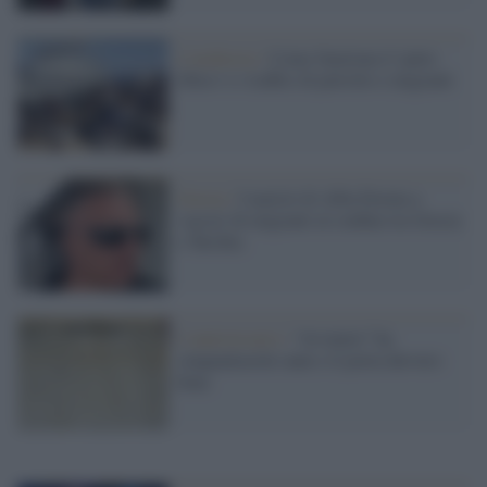
L'inchiesta /
Come funziona il 'patto
libico' e i traffici di petrolio e migranti
Grecia /
I nazisti di Alba Dorata a
'caccia' di migranti al confine tra Grecia
e Turchia
L'anniversario /
“Avvenire” ha
cinquantasette anni e li porta davvero
bene