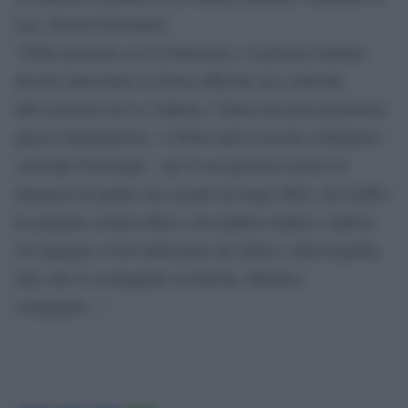
Leu, Nicola Fratoianni.
“Nelle prossime ore la Farnesina e il governo italiano
devono intervenire in forma ufficiale nei confronti
dell’esecutivo de La Valletta: l’Italia non può permettere
queste intimidazioni. A Nello tutta la nostra solidarietà –
conclude Fratoianni – per il suo prezioso lavoro di
denuncia di quello che accade nei lager libici, dei traffici
tra guardia costiera libica, faccendieri maltesi, mafiosi.
Un impegno civile dalla parte dei diritti e della legalità,
altro che le sceneggiate di Salvini, Meloni e
compagnia…”