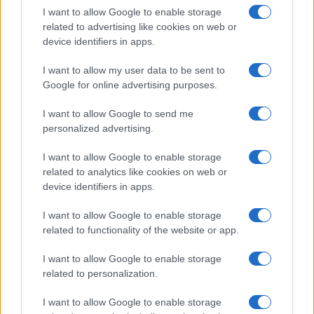
Salute
Globalist
I want to allow Google to enable storage
related to advertising like cookies on web or
Megachip
Globalscience
device identifiers in apps.
GiULia
Globalsport
I want to allow my user data to be sent to
Google for online advertising purposes.
Prima Pagina
I want to allow Google to send me
personalized advertising.
Giornale dello
Chi siamo
I want to allow Google to enable storage
Spettacolo
related to analytics like cookies on web or
Contributors
device identifiers in apps.
Wondernet
Facebook
I want to allow Google to enable storage
Giuliana Sgrena
related to functionality of the website or app.
Twitter
I want to allow Google to enable storage
Google News
related to personalization.
Mastodon
I want to allow Google to enable storage