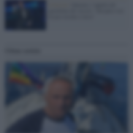
Il festival /
Sanremo: l’appello del
quotidiano dei vescovi: “Sul palco voci
di pace ucraine e russe”
Ultime notizie