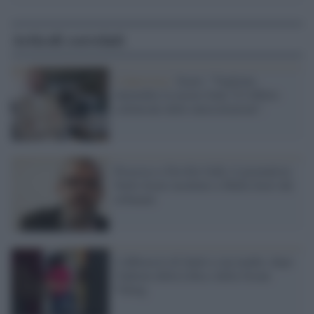
Articoli correlati
L'intervista /
Scavo: "Vogliono
intimidire le nostre fonti. È l'effetto
collaterale delle intercettazioni".
Processo a Neville Gafà, il giornalista
Nello Scavo insultato a Malta fuori dal
tribunale
L'abbraccio di Juniò a sua madre, dopo
l'inferno della Libia e della Ocean
Viking