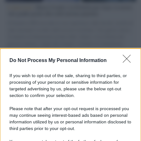
L'intervista /
Marco Croatti e la Flottilla per Gaza: le nostre
vele gonfie grazie alla sollevazione popolare
Il Senatore M5S racconta la sua esperienza sulle barche cariche di
aiuti umanitari assalite dall'esercito israeliano. Una guerra atroce,
il tentativo di disumanizzazione delle vittime, il servilismo del
governo italiano e degli altri europei, il ritorno al colonialismo.
L'importanza dei movimenti.
Do Not Process My Personal Information
Il caso /
Trump ha quasi esaurito l'arsenale Usa, ma il
tycoon smentisce
If you wish to opt-out of the sale, sharing to third parties, or
processing of your personal or sensitive information for
targeted advertising by us, please use the below opt-out
section to confirm your selection.
Chiesa /
Papa Leone XIV denuncia le violenze in Ucraina e
Russia e chiede il rispetto del diritto umanitario e della
Please note that after your opt-out request is processed you
diplomazia
may continue seeing interest-based ads based on personal
information utilized by us or personal information disclosed to
third parties prior to your opt-out.
Il centenario /
A L'Aquila arriva la mostra "Tito, 100 anni