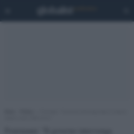
Home
>
Politica
>
Fratoianni: “Il governo intervenga dopo le minacce
maltesi contro Nello Scavo”
Fratoianni: "Il governo intervenga