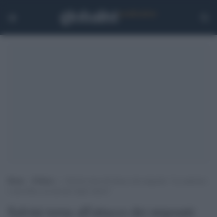
Home
>
Politica
>
Salvini torna all’attacco dei migranti: “La sanatoria
è una follia, un mercato degli schiavi”
Salvini torna all'attacco dei migranti: