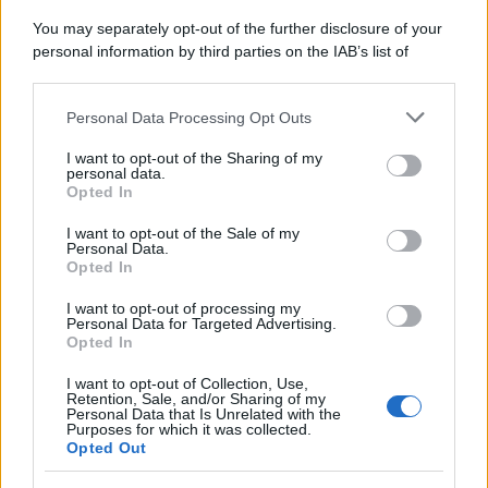
La scoperta /
Oplontis, le vittime dell’eruzione del Vesuvio
You may separately opt-out of the further disclosure of your
furono più numerose del previsto
personal information by third parties on the IAB’s list of
downstream participants.
Personal Data Processing Opt Outs
This information may also be disclosed by us to third parties
Il medagliere /
Europei di nuoto: Pellecani guida una super
on the IAB’s List of Downstream Participants that may further
I want to opt-out of the Sharing of my
Italia
disclose it to other third parties.
personal data.
Opted In
Please note that this website/app uses one or more Google
services and may gather and store information including but
I want to opt-out of the Sale of my
Personal Data.
not limited to your visit or usage behaviour. You may click to
Opted In
grant or deny consent to Google and its third-party tags to
use your data for below specified purposes in below Google
I want to opt-out of processing my
consent section.
Personal Data for Targeted Advertising.
Opted In
I want to opt-out of Collection, Use,
Retention, Sale, and/or Sharing of my
Personal Data that Is Unrelated with the
Purposes for which it was collected.
Opted Out
Syndication
Culture