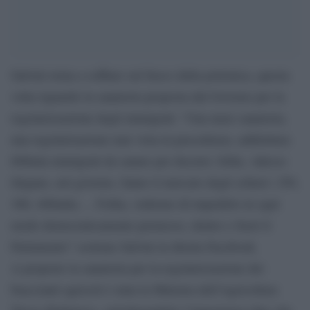
Salvini torna a soffiare sul fuoco della polemica, questa
volta riguardo la sanatoria proposta dal Governo per la
regolarizzazione degli immigrati: “Una maxi sanatoria,
una regolarizazione mai vista in precedenza, addirittura
600mla immigrati da sanare per decreto: follia. Adesso
litigano, nel governo, fanno il mercato degli schiavi: 250,
300, 400mila…. Follia, vedremo di impedirlo in ogni
modo democraticamente permesso, dentro e fuori il
Parlamento” sostiene Salvini in diretta Facebook.
A proporre la sanatoria per la regolarizzazione dei
braccianti agricoli è stata la Ministra dell’Agricoltura