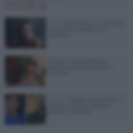
FdI /
La solita Meloni: "La sinistra usa
l'agricoltura per regolarizzare i
clandestini"
Presentato il decreto Rilancio,
Bellanova parla dei braccianti e si
commuove
Governo /
Bellanova attacca Salvini: "I
riformisti risolvono i problemi, i
populisti li cavalcano"