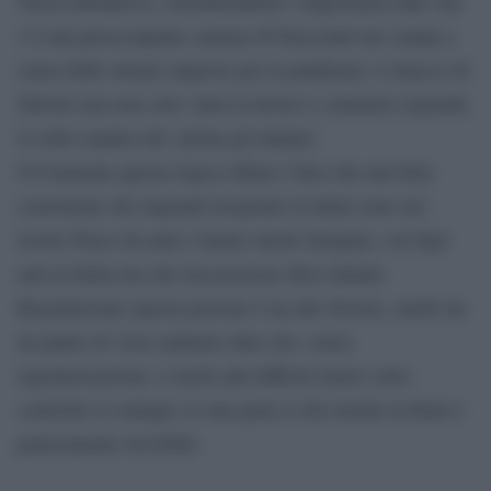
Teresa Bellanova, sottolineandole l’importanza dato che
c’è una preoccupante carenza di braccianti nei campi a
causa delle misure imposte per la pandemia. L’attacco di
Salvini (ma non solo: tutta la destra è contraria) riguarda
il solito mantra del ‘prima gli italiani’.
Ovviamente questa logica rifiuta l’idea che una fetta
consistente dei migranti irregolari in Italia sono nel
nostro Paese da anni e hanno anche famiglia, con figli
nati in Italia ma che non possono dirsi italiani.
Regolarizzare queste persone è un atto dovuto, anche da
un punto di vista sanitario dato che, senza
regolarizzazione, è molto più difficili tenere sotto
controllo il contagio se una parte d chi risiede in Italia è
praticamente invisibile.