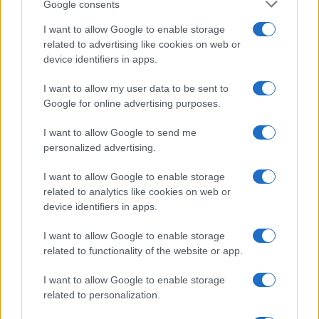
Google consents
Salute
Globalist
I want to allow Google to enable storage
related to advertising like cookies on web or
Megachip
Globalscience
device identifiers in apps.
GiULia
Globalsport
I want to allow my user data to be sent to
Google for online advertising purposes.
Prima Pagina
I want to allow Google to send me
personalized advertising.
Giornale dello
Chi siamo
I want to allow Google to enable storage
Spettacolo
related to analytics like cookies on web or
Contributors
device identifiers in apps.
Wondernet
Facebook
I want to allow Google to enable storage
Giuliana Sgrena
related to functionality of the website or app.
Twitter
I want to allow Google to enable storage
Google News
related to personalization.
Mastodon