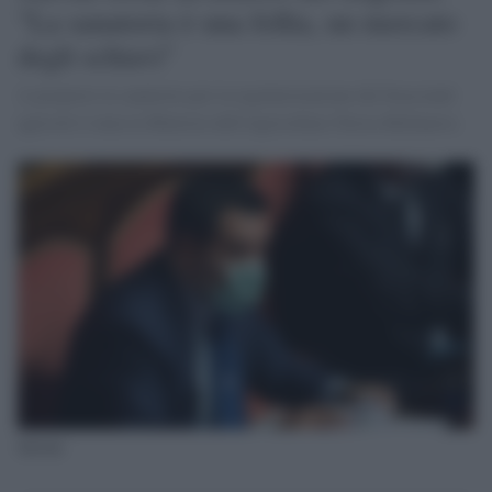
"La sanatoria è una follia, un mercato
degli schiavi"
A proporre la sanatoria per la regolarizzazione dei braccianti
agricoli è stata la Ministra dell'Agricoltura Teresa Bellanova
Salvini