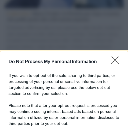
L'intervista /
Marco Croatti e la Flottilla per Gaza: le nostre
vele gonfie grazie alla sollevazione popolare
Il Senatore M5S racconta la sua esperienza sulle barche cariche di
aiuti umanitari assalite dall'esercito israeliano. Una guerra atroce,
il tentativo di disumanizzazione delle vittime, il servilismo del
governo italiano e degli altri europei, il ritorno al colonialismo.
L'importanza dei movimenti.
Do Not Process My Personal Information
Tel Aviv /
La “vittoria totale” di Israele significa una guerra
senza fine
If you wish to opt-out of the sale, sharing to third parties, or
processing of your personal or sensitive information for
targeted advertising by us, please use the below opt-out
section to confirm your selection.
Vangelo /
La vita si intreccia con le paure come il giorno
succede alla notte
Please note that after your opt-out request is processed you
may continue seeing interest-based ads based on personal
information utilized by us or personal information disclosed to
third parties prior to your opt-out.