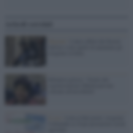
Articoli correlati
Migranti /
L'unico effetto dei Decreti
Salvini è stato quello di aumentare gli
irregolari in Italia
Bellanova gioisce: "Grazie alle
regolarizzazioni 200mila persone
sottratte all'invisibilità"
Il caso /
Lotta ai finti poveri: irregolari
6 domande su 10 per prestazioni sociali
agevolate