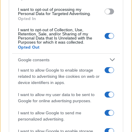
use your data for below specified purposes in below Google
I want to opt-out of processing my
consent section.
Personal Data for Targeted Advertising.
Opted In
I want to opt-out of Collection, Use,
Retention, Sale, and/or Sharing of my
Personal Data that Is Unrelated with the
Purposes for which it was collected.
Opted Out
Syndication
Culture
Google consents
Salute
Globalist
I want to allow Google to enable storage
related to advertising like cookies on web or
Megachip
Globalscience
device identifiers in apps.
GiULia
Globalsport
I want to allow my user data to be sent to
Google for online advertising purposes.
Prima Pagina
I want to allow Google to send me
personalized advertising.
Giornale dello
Chi siamo
I want to allow Google to enable storage