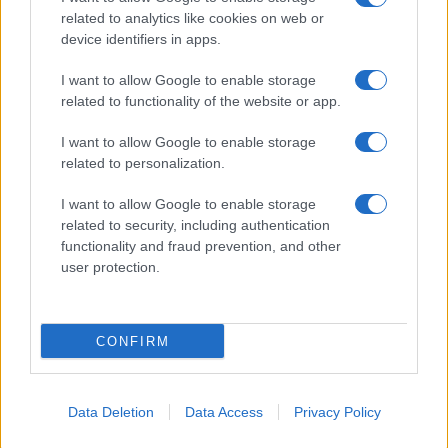
Spettacolo
related to analytics like cookies on web or
Contributors
device identifiers in apps.
Wondernet
Facebook
I want to allow Google to enable storage
Giuliana Sgrena
related to functionality of the website or app.
Twitter
I want to allow Google to enable storage
Google News
related to personalization.
Mastodon
I want to allow Google to enable storage
related to security, including authentication
Cookie Policy
functionality and fraud prevention, and other
user protection.
Preferenze Privacy
CONFIRM
©2021 Globalist.it • All right reserved.
Data Deletion
Data Access
Privacy Policy
Syndication