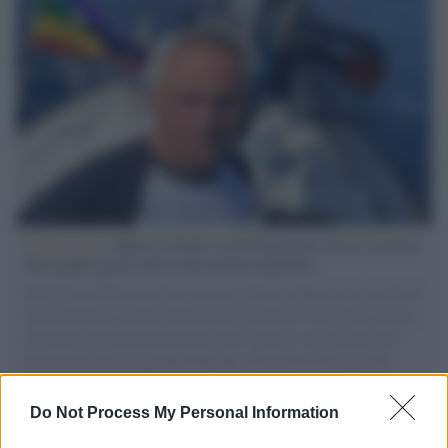
L'intervista /
Marco Croatti e la Flottilla per Gaza: le nostre
vele gonfie grazie alla sollevazione popolare
Il Senatore M5S racconta la sua esperienza sulle barche cariche di
aiuti umanitari assalite dall'esercito israeliano. Una guerra atroce,
il tentativo di disumanizzazione delle vittime, il servilismo del
governo italiano e degli altri europei, il ritorno al colonialismo.
L'importanza dei movimenti.
Do Not Process My Personal Information
Vangelo /
La vita si intreccia con le paure come il giorno