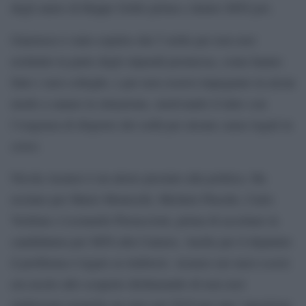
degli amici di Beppe Grillo prima e dentro M5S poi.
Giarrusso è stato espulso dai 5 stelle per non aver
restituito la parte degli stipendi promessa, come hanno
fatto i suoi colleghi, e per non essersi impegnato in alcun
modo a sanare la situazione, motivando il tutto con
l’esigenza di disporre dei soldi per alcune cause legali in
corso.
Nicola Acunzo è un attore prestato alla politica. Ha
recitato per Mario Monicelli, Michele Placido, Carlo
Verdone e Leonardo Pieraccioni, prima di accettare la
candidatura per M5S alla Camera. Anche per il deputato
il problema è legato ai rimborsi: Acunzo nei mesi scorsi
era uscito allo scoperto dichiarando di non aver
rimborsato neanche un euro nel 2019 per una “questione