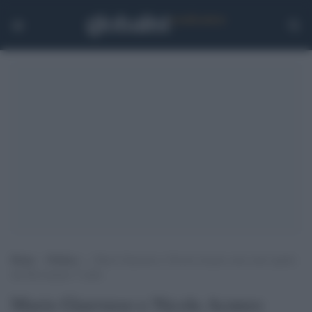
Home
>
Politica
>
Mario Giarrusso e Nicola Acunzo sono stati espulsi
dal Movimento 5 stelle
Mario Giarrusso e Nicola Acunzo