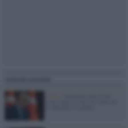
Articoli correlati
Turchia /
Erdogan ha capito di aver
tirato troppo la corda: non espelle più
di diplomatici occidentali