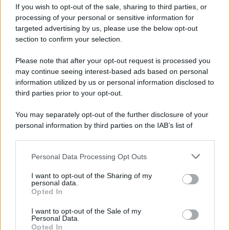
succede alla notte
If you wish to opt-out of the sale, sharing to third parties, or
processing of your personal or sensitive information for
targeted advertising by us, please use the below opt-out
section to confirm your selection.
La scoperta /
Oplontis, le vittime dell’eruzione del Vesuvio
furono più numerose del previsto
Please note that after your opt-out request is processed you
may continue seeing interest-based ads based on personal
information utilized by us or personal information disclosed to
third parties prior to your opt-out.
Il medagliere /
Europei di nuoto: Pellecani guida una super
You may separately opt-out of the further disclosure of your
Italia
personal information by third parties on the IAB’s list of
downstream participants.
Personal Data Processing Opt Outs
This information may also be disclosed by us to third parties
Il centenario /
A L'Aquila arriva la mostra "TITO, 100 anni
on the IAB’s List of Downstream Participants that may further
I want to opt-out of the Sharing of my
attraverso la forma"
disclose it to other third parties.
personal data.
Opted In
Please note that this website/app uses one or more Google
services and may gather and store information including but
I want to opt-out of the Sale of my
Personal Data.
not limited to your visit or usage behaviour. You may click to
Opted In
grant or deny consent to Google and its third-party tags to