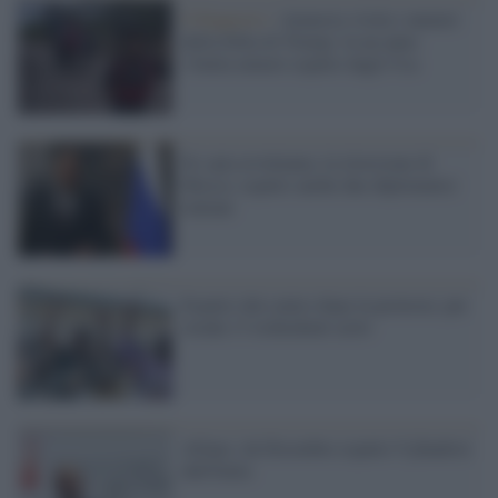
Il Rapporto /
Amnesty rivela i numeri
della follia di Trump: in un anno
13mila minori espulsi dagli Usa
Ex spia avvelenata, la ritorsione di
Mosca: espulsi anche due diplomatici
italiani
Espulsi dal centro dopo la protesta: per
strada 13 richiedenti asilo
Alfano: da Dicembre espulsi 9 jihadisti
dall'Italia