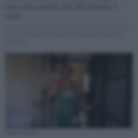
sono stati espulsi dal Movimento 5
stelle
Al senatore viene contestato di non aver restituito la parte di
stipendio promessa e di non essersi impegnato a sanare la
situazione.
Michele Giarrusso