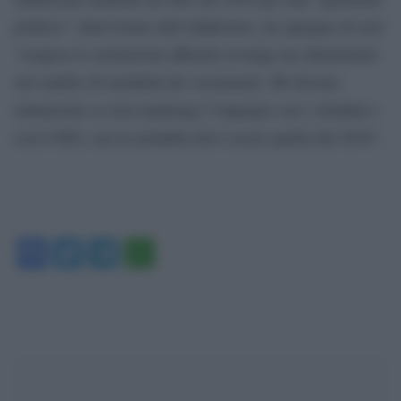
politica”. Intervistato dall’Adnkronos, ha spiegato di aver
“sospeso le restituzioni affinché avvenga un chiarimento
sul cambio di modalità dei versamenti. Mi devono
ammazzare se non mantengo l’impegno con i cittadini e
con il M5s, ma la modalità deve essere quella del 2018″.
Facebook
Twitter
Telegram
WhatsApp