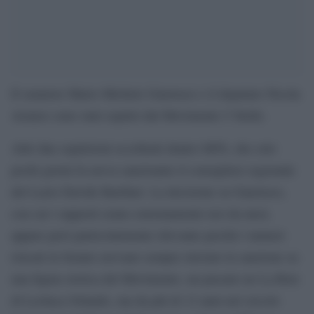
Il senatore Mario Michele Giarrusso e il deputato Nicola
Acunzo sono stati espulsi dal Movimento 5 Stelle.
Altri due espulsioni eccellenti dentro M5S, che solo
pochi giorni fa aveva sanzionato il consigliere regionale
del Lazio Davide Barillari. La decisione su Giarrusso,
con cui i rapporti erano estremamente tesi da mesi,
appare però particolarmente rilevante perché i numeri
risicati in Senato avevano sempre rinviato la sanzione su
una figura storica del Movimento, un passato ne La Rete
di Leoluca Orlando, ma da più di 12 anni nel circolo