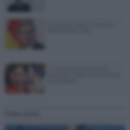
La Germania rimuove 4 funzionari
dell'ambasciata siriana
Pd /
Un partito progressista e di
sinistra che si spacca sul riarmo ha un
serio problema
Ultime notizie