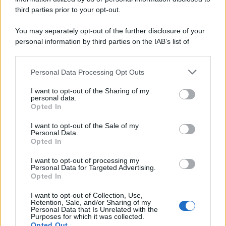
third parties prior to your opt-out.
L'anniversario /
90 anni di Yves Saint Laurent, tra moda e
You may separately opt-out of the further disclosure of your
scandali
personal information by third parties on the IAB’s list of
downstream participants.
Personal Data Processing Opt Outs
This information may also be disclosed by us to third parties
Il ricordo /
Il nostro incontro con Francesco Guccini
on the IAB’s List of Downstream Participants that may further
I want to opt-out of the Sharing of my
disclose it to other third parties.
personal data.
Opted In
Please note that this website/app uses one or more Google
services and may gather and store information including but
I want to opt-out of the Sale of my
Personal Data.
not limited to your visit or usage behaviour. You may click to
Opted In
grant or deny consent to Google and its third-party tags to
use your data for below specified purposes in below Google
I want to opt-out of processing my
consent section.
Personal Data for Targeted Advertising.
Opted In
I want to opt-out of Collection, Use,
Retention, Sale, and/or Sharing of my
Personal Data that Is Unrelated with the
Purposes for which it was collected.
Opted Out