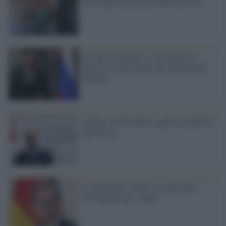
stati espulsi dal Movimento 5 stelle
Ex spia avvelenata, la ritorsione di
Mosca: espulsi anche due diplomatici
italiani
Alfano: da Dicembre espulsi 9 jihadisti
dall'Italia
La Germania rimuove 4 funzionari
dell'ambasciata siriana