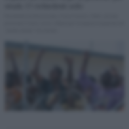
strada 13 richiedenti asilo
Provenienti da Sierra Leone, Costa d’Avorio e Mali, avevano
protestato il mese scorso a Roma per la mancata erogazione del
“pocket money” loro dovuto.
.