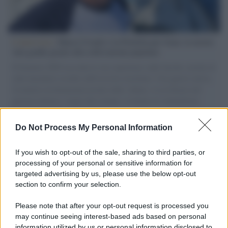
L'intervista /
Marco Croatti e la Flottilla per Gaza: le nostre
vele gonfie grazie alla sollevazione popolare
Il Senatore M5S racconta la sua esperienza sulle barche cariche di
aiuti umanitari assalite dall'esercito israeliano. Una guerra atroce,
il tentativo di disumanizzazione delle vittime, il servilismo del
governo italiano e degli altri europei, il ritorno al colonialismo.
L'importanza dei movimenti.
Do Not Process My Personal Information
L'evento /
La Sila diventa un palcoscenico naturale: nasce “A
Farla Amare Comincia Tu – Opera Sila”
If you wish to opt-out of the sale, sharing to third parties, or
processing of your personal or sensitive information for
targeted advertising by us, please use the below opt-out
section to confirm your selection.
Il ricordo /
Le radici di Francesco Guccini
Please note that after your opt-out request is processed you
may continue seeing interest-based ads based on personal
information utilized by us or personal information disclosed to