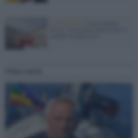
L'inaugurazione /
Cuneo inaugura
Esseci: il nuovo polo culturale nell’ex
ospedale di Santa Croce
Ultime notizie