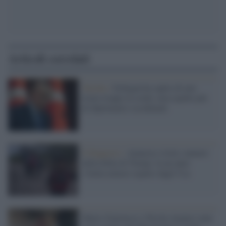
Articoli correlati
Turchia /
Erdogan ha capito di aver
tirato troppo la corda: non espelle più
di diplomatici occidentali
Il Rapporto /
Amnesty rivela i numeri
della follia di Trump: in un anno
13mila minori espulsi dagli Usa
Mario Giarrusso e Nicola Acunzo sono