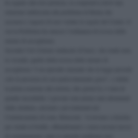
In seguito alla loro protesta, la cooperativa inviò una
relazione indirizzata alla prefettura di Roma che
accusava i ragazzi di aver violato le regole del Centro. E
ora la Prefettura ha emesso l’ordinanza di revoca delle
misure di accoglienza.
Secondo Usb (Unione sindacale di base), che rende nota
la vicenda, quello della revoca delle misure di
accoglienza “è un episodio inusuale che la legge prevede
solo in presenza di casi particolarmente gravi”, e infatti
la prima reazione alla notizia, due giorni fa, è stata di
grande incredulità. I giovani sono prima stati allontanati
dalla struttura, arrestati e poi trattenuti nel
Commissariato di zona. Rilasciati, “si trovano a dormire
per strada al freddo, abbandonanti e senza nessun mezzo
di sostentamento: tutte le autorità sembrano aver