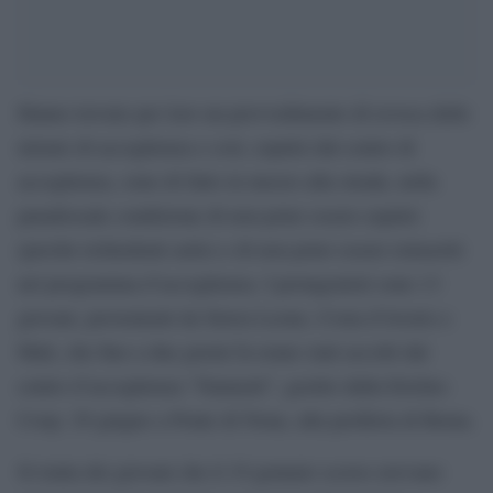
Hanno trovato per loro un provvedimento di revoca delle
misure di accoglienza e così, espulsi dal centro di
accoglienza, sono di fatto in mezzo alla strada, nella
paradossale condizione di non poter essere espulsi
(perché richiedenti asilo) e di non poter essere reinseriti
nel programma d’accoglienza. I protagonisti sono 13
giovani, provenienti da Sierra Leone, Costa d’Avorio e
Mali, che fino a due giorni fa erano stati accolti dal
centro d’accoglienza “Namastè”, gestito dalla Eriches
Coop. 29 giugno a Ponte di Nona, alla periferia di Roma.
Si tratta dei giovani che il 19 gennaio scorso avevano