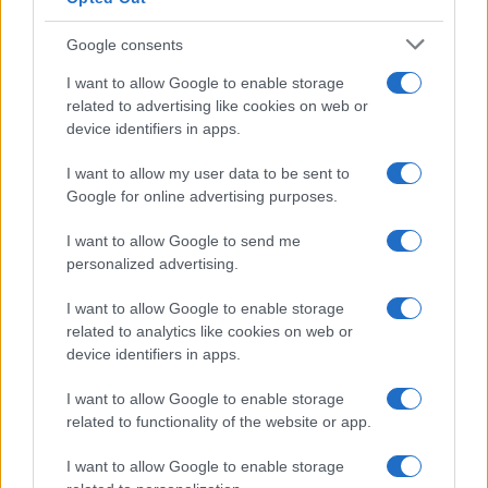
Syndication
Culture
Google consents
Salute
Globalist
I want to allow Google to enable storage
related to advertising like cookies on web or
Megachip
Globalscience
device identifiers in apps.
GiULia
Globalsport
I want to allow my user data to be sent to
Google for online advertising purposes.
Prima Pagina
I want to allow Google to send me
personalized advertising.
Giornale dello
Chi siamo
I want to allow Google to enable storage
Spettacolo
related to analytics like cookies on web or
Contributors
device identifiers in apps.
Wondernet
Facebook
I want to allow Google to enable storage
Giuliana Sgrena
related to functionality of the website or app.
Twitter
I want to allow Google to enable storage
Google News