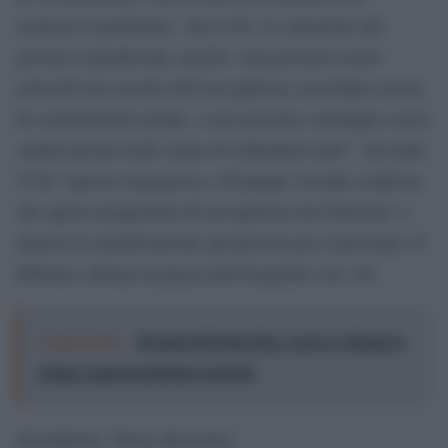
scaricato il problema”, dice Usb. La situazione dei
giovani è paradossale, perché “non possono essere
reinseriti nel circuito dell’accoglienza, non hanno mezzi
di sostentamento propri, e non possono comunque essere
espulsi perché nello status di richiedenti asilo”. Secondo
l’Usb “questa vergognosa e disumana vicenda conferma
che questo programma di accoglienza non funziona” e
rilancia la manifestazione già prevista per il prossimo 23
febbraio a Roma in piazza dell’Esquilino (ore 10).
Leggi anche:
40 anni di Dylan Dog: arriva a Roma la
prima rappresentazione teatrale
[GotoHome_Torna alla home]