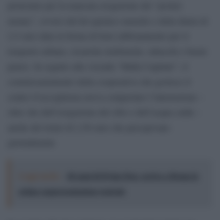
protestato per la mancata erogazione del “pocket
money”, ovvero del kit igienico mensile e della diaria di
2,5 euro data in forma di beni (abbonamento per il
trasporto urbano, ricariche telefoniche, tabacchi e buoni
pasto). In seguito alla vicenda “Mafia Capitale”, il
commissariamento della cooperativa che gestisce il
centro d’accoglienza aveva comportato l’interruzione –
oltre che dell’erogazione del cibo e dell’acqua calda –
anche del ticket di 2,50 euro che percepivano
giornalmente.
Leggi anche:
40 anni di Dylan Dog: arriva a Roma la
prima rappresentazione teatrale