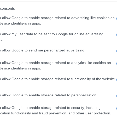
stile, buttare tutto in offese, insulti e
consents
oco al ribasso, ridicolo ancor prima che
o allow Google to enable storage related to advertising like cookies on
evice identifiers in apps.
ne da apporre dove, con l’autorizzazione di chi e
o allow my user data to be sent to Google for online advertising
Ulti
s.
e, Forza Italia come sempre in testa con Maria
pposti con il loro agire e le loro dichiarazioni a
to allow Google to send me personalized advertising.
el sindaco e della maggioranza. Ora aspettiamo il
o allow Google to enable storage related to analytics like cookies on
odo, iniziando da quello di fine mese dei
evice identifiers in apps.
dina del Pd ha derubricato scandalizzata a
o allow Google to enable storage related to functionality of the website
 ancora una volta Craxi. ‘Bugiardi ed
Craxi.
o allow Google to enable storage related to personalization.
L'int
Gaza:
o allow Google to enable storage related to security, including
solle
cation functionality and fraud prevention, and other user protection.