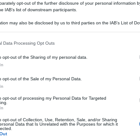
rately opt-out of the further disclosure of your personal information by
he IAB’s list of downstream participants.
tion may also be disclosed by us to third parties on the IAB’s List of 
 that may further disclose it to other third parties.
 that this website/app uses one or more Google services and may gath
l Data Processing Opt Outs
including but not limited to your visit or usage behaviour. You may click 
 to Google and its third-party tags to use your data for below specifi
o opt-out of the Sharing of my personal data.
 Italia e vicepresidente della Commissione Affari
ogle consent section.
In
o sotto i cieli di Milano. La discussione a
i non ha registrato, come prevedibile, nulla di
o opt-out of the Sale of my Personal Data.
In
battito da ben tre anni e poi non si presenta
ro l’ormai stantia formula di rito”.
to opt-out of processing my Personal Data for Targeted
ing.
In
utto, un Pd che invoca sobrietà, senza rendersi
loro, sbronzi come sono di un giustizialismo di
o opt-out of Collection, Use, Retention, Sale, and/or Sharing
ersonal Data that Is Unrelated with the Purposes for which it
to, oggi accentuato dalla ricerca spasmodica di
lected.
Out
i pentastellati i quali, come da copione, non