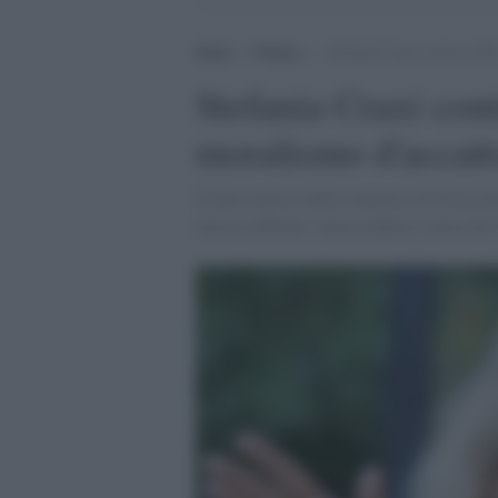
Home
>
Politica
>
Stefania Craxi contro il P
Stefania Craxi cont
moralismo d'accatt
Il duro attacco della senatrice di Forza I
invoca sobrietà, senza rendersi conto che 