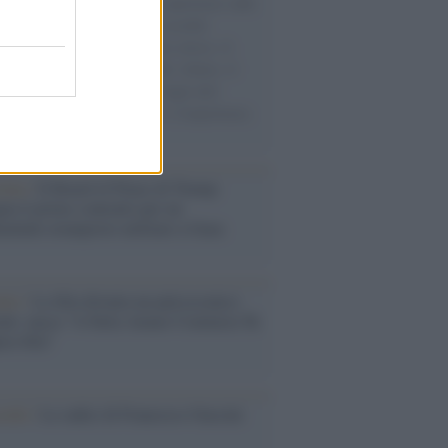
natore M5S racconta la sua esperienza sulle
e cariche di aiuti umanitari assalite
sercito israeliano. Una guerra atroce, il
ivo di disumanizzazione delle vittime, il
ismo del governo italiano e degli altri
ei, il ritorno al colonialismo. L'importanza
ovimenti.
tina /
Il Board of Peace di Trump
na il primo contratto per un
mentale avamposto militare a Gaza
nto /
La Sila diventa un palcoscenico
rale: nasce “A Farla Amare Comincia Tu
ra Sila”
cordo /
Le radici di Francesco Guccini