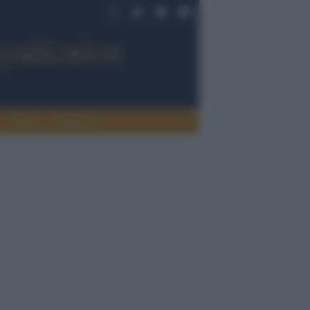
Sport
Tendenze