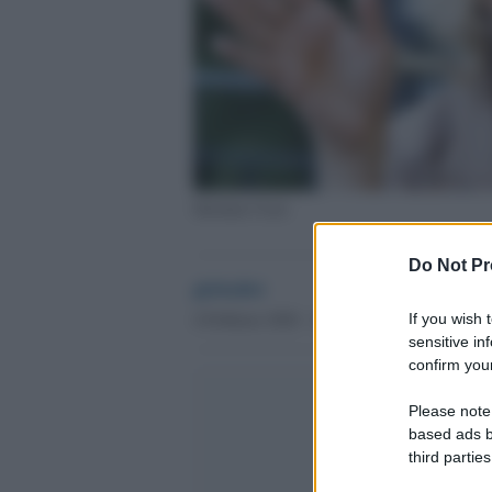
Stefania Craxi
Do Not Pr
globalist
4 Febbraio 2020 - 10.59
If you wish 
sensitive in
confirm your
Please note
based ads b
third parties