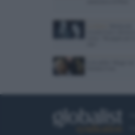
ammiratrice di Putin
La lettera /
Berlusconi
ricorda Craxi e distorce
storia: "Ha pagato per l
idee"
Liste pulite: Moggi con
Stefania Craxi
Ch
Co