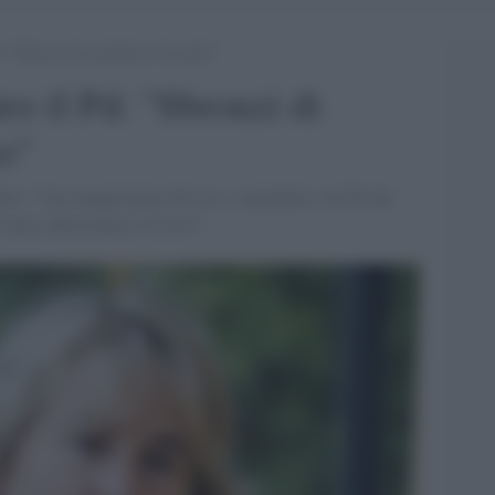
d: “Sbronzi di moralismo d’accatto”
ro il Pd: "Sbronzi di
o"
talia: "Una maggioranza divisa e, soprattutto, un Pd che
l'unica ubriacatura è la loro"