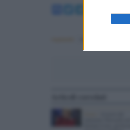
Facebook
Twitter
Telegram
WhatsA
Argomenti:
Milano
Articoli correlati
Senato /
Al posto del
'putiniano' Petrocelli ar
Stefania Craxi, già ferv