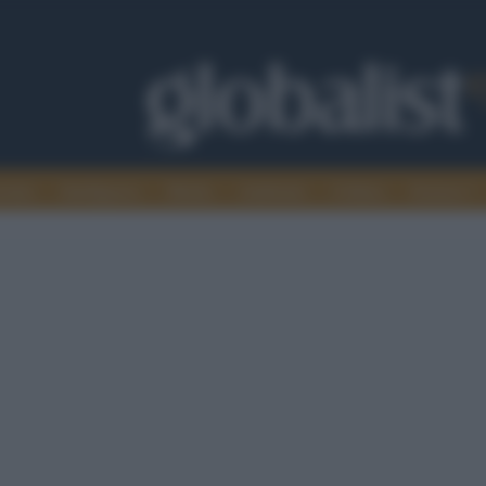
omia
Intelligence
Media
Ambiente
Cultura
Scienza