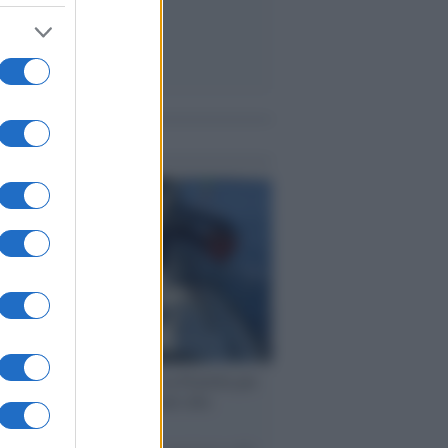
me notizie
ervista /
Marco Croatti e la Flottilla per
 le nostre vele gonfie grazie alla
vazione popolare