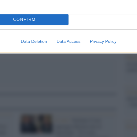
Il Se
pp
barch
dall'e
CONFIRM
tentat
servil
europ
dei m
Data Deletion
Data Access
Privacy Policy
Pales
asseg
rudi
L'eve
natu
– Ope
Il voto /
Stefania Craxi
riva
appoggia Berlusconi al
Il ri
ente
Quirinale: "È il mio