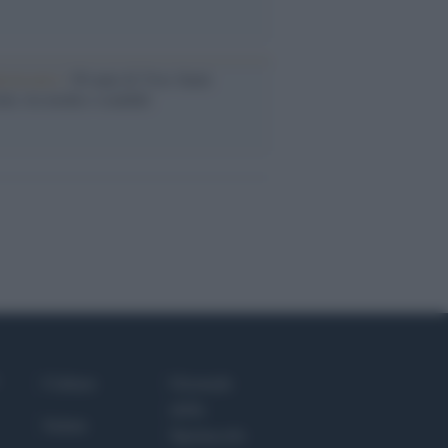
iversario /
90 anni di Yves Saint
nt, tra moda e scandali
Culture
Giornale
dello
Salute
Spettacolo