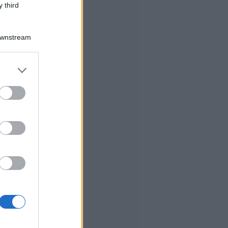
 third
Downstream
er and store
to grant or
ed purposes