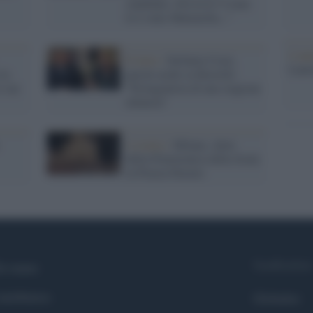
candidato. Divisivo? Come
lo è stato Mattarella..."
L'ann
Il lutto /
Stefania Craxi,
Laure
 la
parole acide su Borrelli:
e sue
"Protagonista di una stagione
infausta"
L'evento /
Milano, show
della Filarmonica della Scala
in Piazza Duomo
Syndication
i siamo
ntributors
Globalist