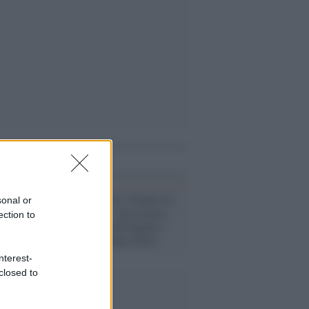
i anche
L'evento /
Al via "Dentro la
sonal or
metamorfosi", una mostra
ection to
per riflettere sull'impatto
umano nel pianeta Terra
nterest-
closed to