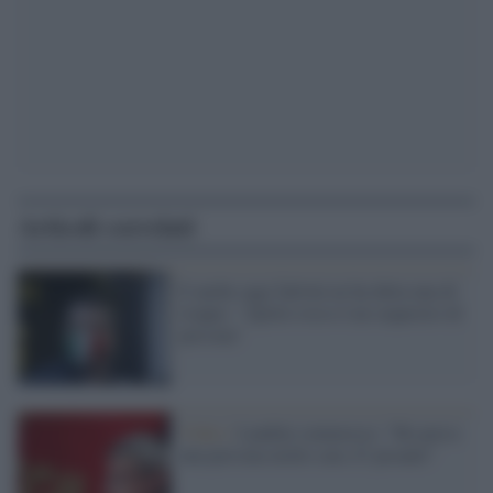
Articoli correlati
E anche oggi Salvini ne ha detta una di
troppo: "Aprile rosso è un sequestro di
persona"
Video /
Landini commosso: "Ho perso
una persona molto cara. E' pesante"