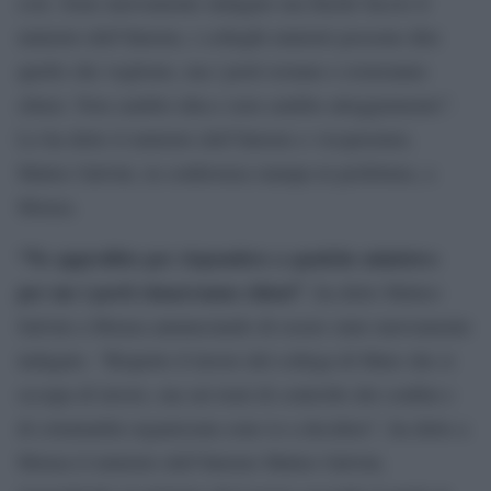
così. Sono nuovamente indagato ma finché faccio il
ministro dell’Interno, i colleghi ministri possono dire
quello che vogliono, ma i porti restano e resteranno
chiusi. Non cambio idea e non cambio atteggiamento”.
Lo ha detto il ministro dell’Interno e vicepremier,
Matteo Salvini, in conferenza stampa in prefettura, a
Monza.
“Ne approfitto per rispondere a qualche ministro:
per me i porti rimarranno chiusi”
, ha detto Matteo
Salvini a Monza annunciando di essere stato nuovamente
indagato. “Rispetto il lavoro del collega di Maio che si
occupa di lavoro, ma sui temi di controllo dei confini e
di criminalità organizzata sono io a decidere”, ha detto a
Monza il ministro dell’Interno Matteo Salvini,