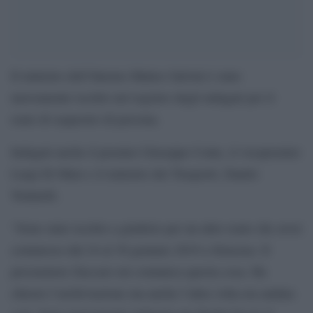
Il ministro dell’Interno Matteo Salvini è stato
nuovamente iscritto nel registro degli indagati per il
reato di sequestro di persona.
Indagati anche il premier Giuseppe Conte, il vicepremier
Luigi Di Maio e il ministro dei Trasporti, Danilo
Toninelli.
“Sono stato iscritto a giudizio per un altro reato che avrei
commesso dal 24 al 30 gennaio 2019 a Siracusa. Il
procuratore Zuccaro mi comunica questa cosa. Ha
chiesto l’archiviazione ma anche l’altra volta era andata