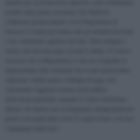
autorità per via di pressioni superiori, come testimoniato
peraltro dalla giunta siracusana. Sea Watch ha
collaborato proattivamente con la Magistratura di
Siracusa e Catania per fornire tutti gli elementi necessari
a una valutazione oggettiva dei fatti. Dalle indagini è
emerso che avevamo agito secondo il diritto. Ci solleva
osservare che la Magistratura si stia ora rivolgendo ai
rappresentanti delle istituzioni che in quei giorni hanno
calpestato i diritti umani e obblighi di legge, non
concedendo l’approdo in porto senza addurre
motivazioni giuridiche, negando lo sbarco immediato,
almeno, dei minori non accompagnati, intrappolando per
giorni a un miglio dalla costa 47 sopravvissuti e con loro
l’equipaggio della nave”.