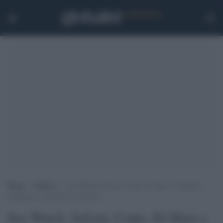
Home
>
Politica
>
Sea Watch, Salvini, Conte, Di Maio e Toninelli
indagati per sequestro di persona
Sea Watch, Salvini, Conte, Di Maio e