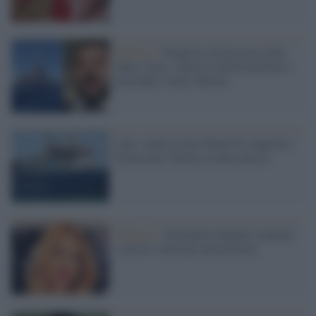
Palermo /
Sequestro di persona sulla
Open Arms: chiesta l'autorizzazione a
procedere contro Salvini
I pm: anche la Sea Watch fu sequestro
di persona, Salvini rischia ancora
Indagini /
Giornalista bulgara stuprata
e uccisa: arrestata una persona