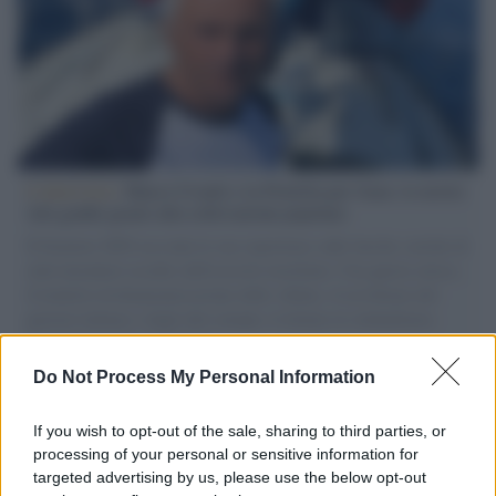
L'intervista /
Marco Croatti e la Flottilla per Gaza: le nostre
vele gonfie grazie alla sollevazione popolare
Il Senatore M5S racconta la sua esperienza sulle barche cariche di
aiuti umanitari assalite dall'esercito israeliano. Una guerra atroce,
il tentativo di disumanizzazione delle vittime, il servilismo del
governo italiano e degli altri europei, il ritorno al colonialismo.
L'importanza dei movimenti.
Do Not Process My Personal Information
Palestina /
Il Board of Peace di Trump assegna il primo
contratto per un rudimentale avamposto militare a Gaza
If you wish to opt-out of the sale, sharing to third parties, or
processing of your personal or sensitive information for
targeted advertising by us, please use the below opt-out