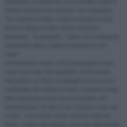
rispondendo al ministro del Lavoro secondo il quale la
chiusura dei porti è una soluzione “solo temporanea”.
“Se il ministro Di Maio e Trenta la pensano in modo
diverso lo dicano in Cdm e faremo una franca
discussione – ha proseguito – I porti con me rimangono
indisponibili chiusi e sigillati ai mercanti di esseri
umani”.
Il trattenimento a bordo a fini di propaganda non può
restare ancora una volta ingiudicato, perché protetto
dalla politica. Lo sbarco di naufraghi non deve essere
condizionale alla trattativa tra Stati. Le persone in fuga
dalla Libia devono essere soccorse e protette, non
strumentalizzate. Di tutto il resto si discute a terra, non
in mare”. Così Giorgia Linardi, portavoce della Sea
Watch, a seguito dell’indagine contro alti rappresentanti