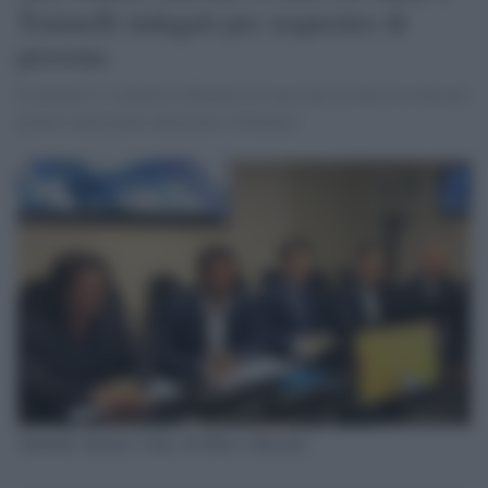
Toninelli indagati per sequestro di
persona
Il premier e i ministri chiamati in causa per la nave lasciata per
giorni senza poter attraccare a Siracusa
Toninelli, Salvini, Conte, Di Maio e Bussetti