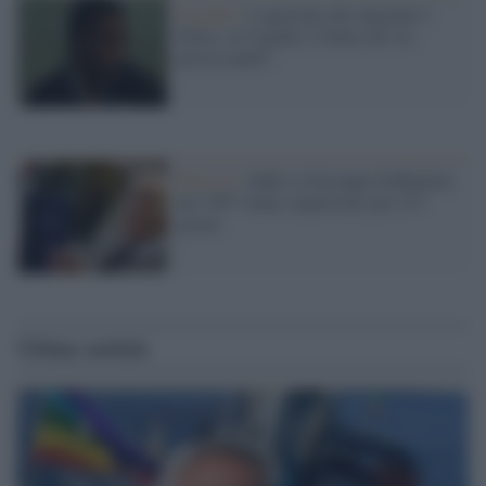
Il giallo /
L'aguzzino dei migranti è
libero, in Uganda. L'Italia chi sta
processando?
Brescia /
Addio a Giuseppe Soffiantini:
nel 1997 venne sequestrato per 237
giorni
Ultime notizie