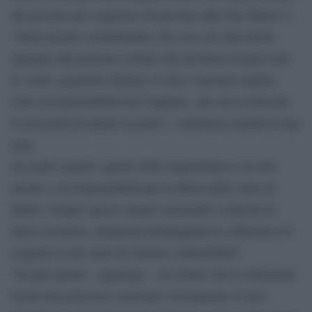
del governo per sequestro di persona sulla Sea Watch 3.
“Samo pronti a testimoniare che cosa sia stato dover
spiegare alle persone a bordo che un Paese in pace non
le vuole, guardarle rifiutare il cibo e lasciarsi andare,
sotto la responsabilità del Capitano, che aveva invocato
la necessità di entrare in porto”, sottolinea Linardi in una
nota.
Secondo Linardi “quello della magistratura è un atto
dovuto e di responsabilità per la difesa dello stato di
diritto. Troppo spesso stiamo assistendo a episodi di
abuso di potere, perpetrati prolungando la sofferenza di
soggetti in uno stato di estrema vulnerabilità”.
“In quei giorni – aggiunge – era chiaro che le istituzioni
locali non potessero esercitare serenamente la loro