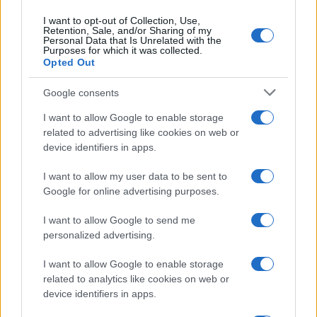
I want to opt-out of Collection, Use,
Retention, Sale, and/or Sharing of my
Personal Data that Is Unrelated with the
Purposes for which it was collected.
Opted Out
Syndication
Culture
Google consents
Salute
Globalist
I want to allow Google to enable storage
related to advertising like cookies on web or
Megachip
Globalscience
device identifiers in apps.
GiULia
Globalsport
I want to allow my user data to be sent to
Google for online advertising purposes.
Prima Pagina
I want to allow Google to send me
personalized advertising.
Giornale dello
Chi siamo
I want to allow Google to enable storage
Spettacolo
related to analytics like cookies on web or
Contributors
device identifiers in apps.
Wondernet
Facebook