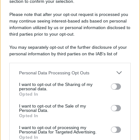
section to confirm your selection.
L'evento /
La Sila diventa un palcoscenico naturale: nasce “A
Farla Amare Comincia Tu – Opera Sila”
Please note that after your opt-out request is processed you
may continue seeing interest-based ads based on personal
information utilized by us or personal information disclosed to
third parties prior to your opt-out.
Il ricordo /
Le radici di Francesco Guccini
You may separately opt-out of the further disclosure of your
personal information by third parties on the IAB’s list of
downstream participants.
Personal Data Processing Opt Outs
This information may also be disclosed by us to third parties
L'anniversario /
90 anni di Yves Saint Laurent, tra moda e
on the IAB’s List of Downstream Participants that may further
I want to opt-out of the Sharing of my
scandali
disclose it to other third parties.
personal data.
Opted In
Please note that this website/app uses one or more Google
services and may gather and store information including but
I want to opt-out of the Sale of my
Personal Data.
not limited to your visit or usage behaviour. You may click to
Opted In
grant or deny consent to Google and its third-party tags to
use your data for below specified purposes in below Google
I want to opt-out of processing my
consent section.
Personal Data for Targeted Advertising.
Opted In