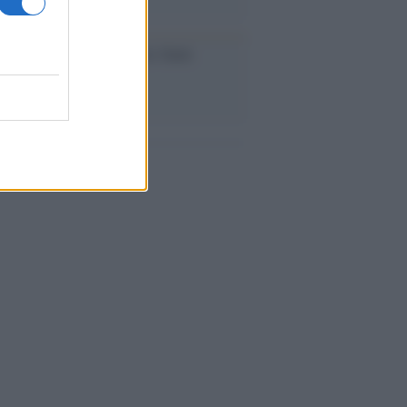
iversario /
90 anni di Yves Saint
nt, tra moda e scandali