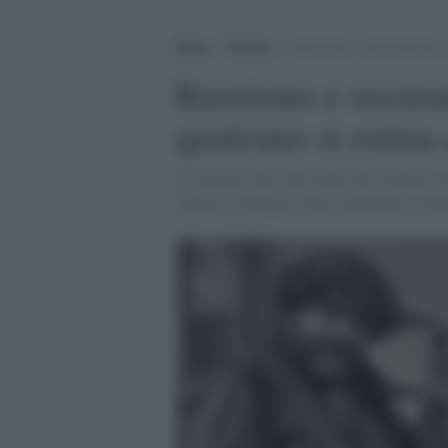
Home
>
Politica
>
Razzismo e oscurantismo c
Razzismo e oscura
qualcuno si ostin
Le sparate fuori dal tempo del senatore Pi
ministro Fontana e della xenofobia di Salv