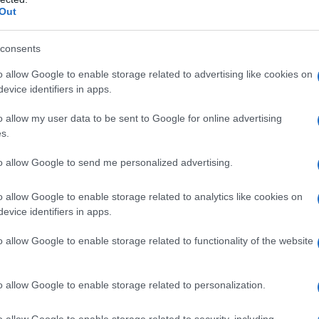
barch
Out
dall'e
a metà dei giorni in una casa e l’altra metà in
tentat
servil
consents
genitore che non ottiene il domicilio ma una
europ
 psicofisica del minore è la questione più
o allow Google to enable storage related to advertising like cookies on
dei m
evice identifiers in apps.
itori vivono in città diverse il bambino dovrà
Pales
o allow my user data to be sent to Google for online advertising
cuola e il giovedì e venerdì un’altra?
asseg
s.
rudi
no di mantenimento per il coniuge più povero
to allow Google to send me personalized advertising.
i giorni previsti senza un aiuto economico da
o allow Google to enable storage related to analytics like cookies on
L'eve
sta non è parità, non è equità e a rimetterci
evice identifiers in apps.
natu
ne. Perché le donne? Perché in Italia anche per
– Ope
o allow Google to enable storage related to functionality of the website
lon, dati alla mano, sono le donne le più povere,
inferiori. L’ignoranza di chi ha portato a
Il ri
o allow Google to enable storage related to personalization.
a anche nel fatto che a loro è oscuro che i
to di un genitore a frequentare il figlio ma del
o allow Google to enable storage related to security, including