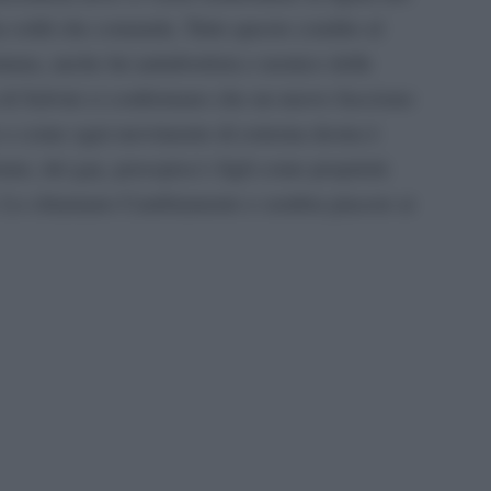
a soldi che comanda. Tutto questo condito al
tana, anche lui antiabortista e nemico delle
a di Salvini ci confermano che un nuovo fascismo
nte e come ogni movimento di estrema destra è
donne, dei gay, percepisci i figli come proprietà
a. Lo chiamano Cambiamento e sembra piacere ai
pp