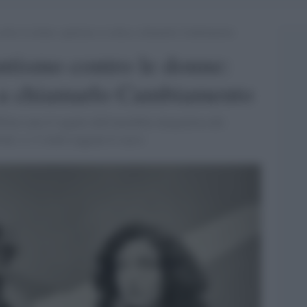
ontro le donne: qualcuno si ostina a chiamarlo Cambiamento
ntismo contro le donne:
a a chiamarlo Cambiamento
llon sono il seguito dell'omofobia integralista del
ini: e i 5 stelle reggono il sacco