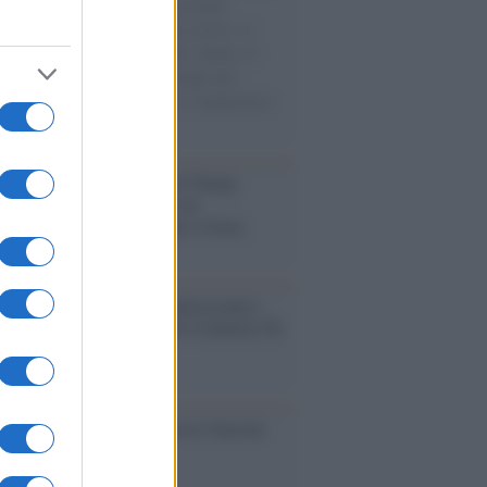
e cariche di aiuti umanitari assalite
sercito israeliano. Una guerra atroce, il
ivo di disumanizzazione delle vittime, il
ismo del governo italiano e degli altri
ei, il ritorno al colonialismo. L'importanza
ovimenti.
tina /
Il Board of Peace di Trump
na il primo contratto per un
mentale avamposto militare a Gaza
nto /
La Sila diventa un palcoscenico
rale: nasce “A Farla Amare Comincia Tu
ra Sila”
cordo /
Le radici di Francesco Guccini