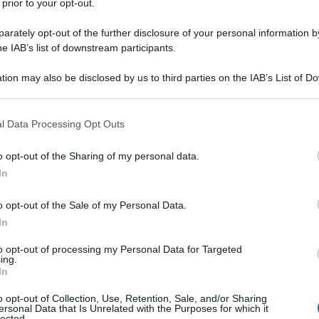
 prior to your opt-out.
per loro, quello che viene quasi sempre versato al
spesso.
rately opt-out of the further disclosure of your personal information by
he IAB’s list of downstream participants.
a perché i padri non ottengono mai l’affido è
tion may also be disclosed by us to third parties on the IAB’s List of 
Ulti
 di voi, conosco decine di famiglie separate e
 that may further disclose it to other third parties.
do è sempre condiviso con pari potestà. Però, c’è
 that this website/app uses one or more Google services and may gath
l Data Processing Opt Outs
lida, siccome i figli non sono pacchi quando si
including but not limited to your visit or usage behaviour. You may click 
 to Google and its third-party tags to use your data for below specifi
io prevalente, un luogo in cui il bambino abita
o opt-out of the Sharing of my personal data.
ogle consent section.
In
 Perché questa creatura ha diritto ad avere un
 dormire, giocare, studiare, insomma avere le
o opt-out of the Sale of my Personal Data.
In
to opt-out of processing my Personal Data for Targeted
L'int
ing.
Gaza:
In
ressione: una strategia occulta per bloccare le
solle
a paura?
o opt-out of Collection, Use, Retention, Sale, and/or Sharing
Il Se
ersonal Data that Is Unrelated with the Purposes for which it
lected.