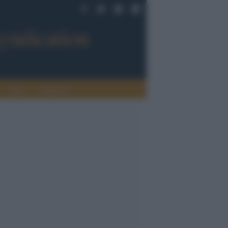
Sport
Tendenze