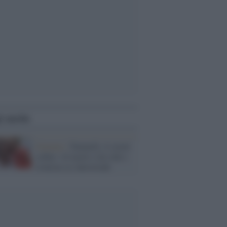
i anche
Governo /
Toninelli, il serial
selfier: 42 morti e lui ride e
ironizza su Autostrade