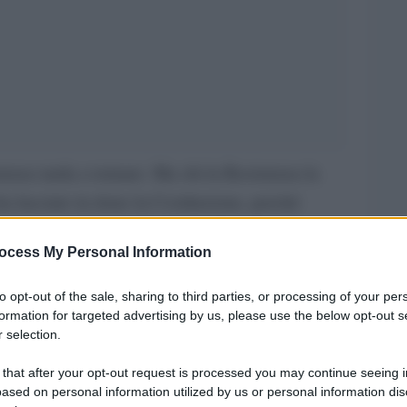
stenza tarda a tornare. Ma chi la Resistenza la
 ha lasciato in dono la Costituzione, perché
è un morbo che si ripresenta. E ora grazie a
ocess My Personal Information
ndiosi, abbiamo una carta che ci difende (per
tro le minoranze. Dei bianchi contro i neri. Degli
to opt-out of the sale, sharing to third parties, or processing of your per
formation for targeted advertising by us, please use the below opt-out s
 selection.
rlare di se è il senatore Pillon, che con il suo
 that after your opt-out request is processed you may continue seeing i
oni di famiglie- vorrebbe abolire il domicilio
ased on personal information utilized by us or personal information dis