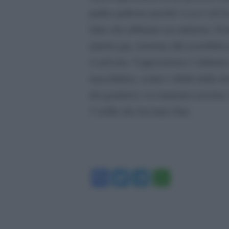
padre padrone perché si sa è chi h
fatto che abbiamo un ministro, Fon
unioni gay, insieme alla xenofobi
è arrivato, l’opposizione è latita
maschilista, contro i diritti delle 
dei genitori e ovviamente razzist
5 stelle che lasciano fare.
Facebook
Twitter
Telegram
WhatsA