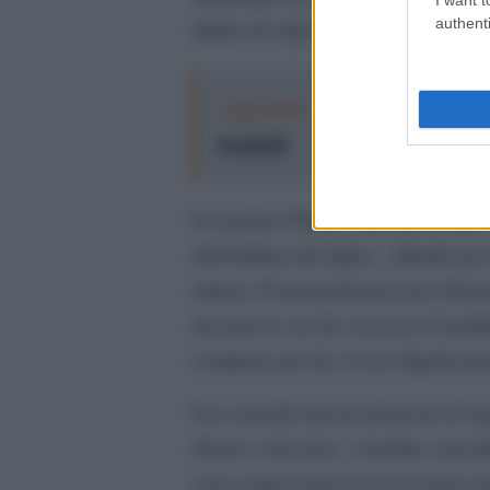
authenti
diritto dei figli a frequentare i genit
Leggi anche:
A Parma “LEI”: da Van 
femminili
Il senatore Pillon è arrivato a dir
dell’habitat del figlio». Quindi per 
minori. Il mantenimento poi chiari
decente in cui far crescere il bambi
comprare per far vivere dignitosame
Ecco perché questa proposta di leg
aborto e divorzio -vorrebbe cancell
sono espressione di un governo mas