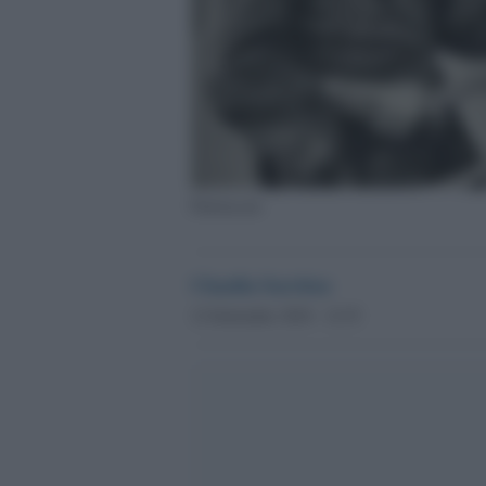
Patriarcato
Claudia Sarritzu
12 Settembre 2018 - 12.53