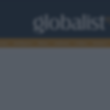
omia
Intelligence
Media
Ambiente
Cultura
Scienza