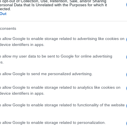
o opt-out of Collection, Use, Retention, Sale, and/or Sharing
ersonal Data that Is Unrelated with the Purposes for which it
lected.
Out
alsamente descritta come un campo profughi
o’ di propaganda di bassa lega anche di gettare
consents
a isola che vive anche di turismo,
Ulti
o allow Google to enable storage related to advertising like cookies on
crisia, Salvini aveva detto che i migranti
evice identifiers in apps.
suo figli.
o allow my user data to be sent to Google for online advertising
inore?
s.
 Italia e lavorava duramente per pochi euro.
to allow Google to send me personalized advertising.
o allow Google to enable storage related to analytics like cookies on
arola di solidarietà. Non una parola dal
evice identifiers in apps.
llo del lavoro sulla necessità di estirpare lo
o allow Google to enable storage related to functionality of the website
L'int
to dei più poveri e diseredati,
Gaza:
de di razzisti sui social esultano, giustificano,
solle
o allow Google to enable storage related to personalization.
africani di essere africani il “cambiamento”