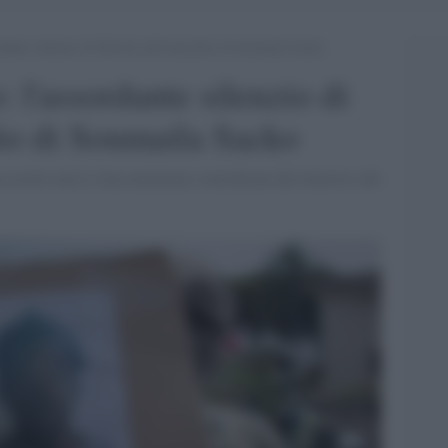
rdante silenzio di Salvini sull’omicidio di Soumaila Sacko
: l'assordante silenzio di
dio di Soumaila Sacko
 sua morte non è stata nemmeno considerata dal ministro del