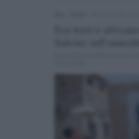
Home
>
Politica
>
Era nero e africano: l’asso
Era nero e africano
Salvini sull'omici
Sindacalista dei breaccianti sfruttati la
Lavoro Di Maio.