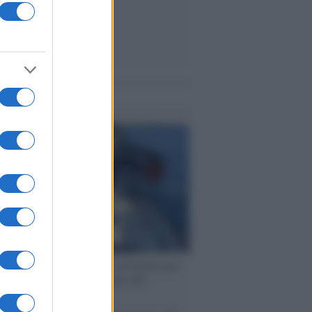
me notizie
ervista /
Marco Croatti e la Flottilla per
 le nostre vele gonfie grazie alla
vazione popolare