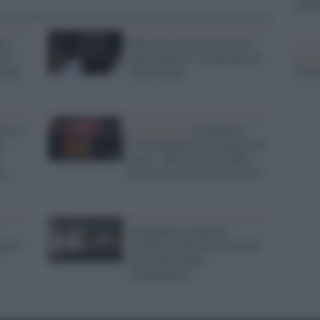
nume
or,
Due euro l'ora per lavorare
Cine
sto
come schiavi. La 'pacchia' di
di di
anche
Gioia Tauro
le, il
La protesta /
Il sindacato
a
Usb proclama lo sciopero dei
porti: "Basta con il traffico
ta
di armi e le morti sul lavoro"
Soumahoro a Salvini:
opero
"Anche il cibo che consuma
lei è frutto dello
sfruttamento"