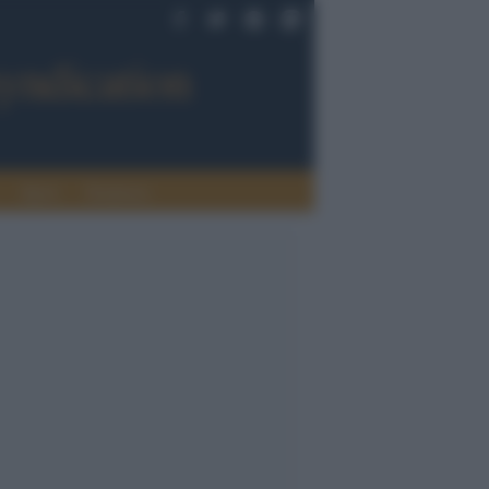
Sport
Tendenze