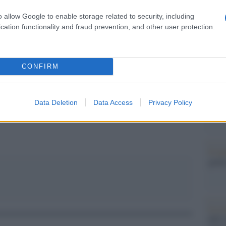
Il Se
barch
o allow Google to enable storage related to security, including
dall'e
cation functionality and fraud prevention, and other user protection.
odio. Perché guastarsi la festa per un ‘negro’?
tentat
servil
europ
dei m
CONFIRM
pp
Il ce
Data Deletion
Data Access
Privacy Policy
"Tito
Il me
guida
La sc
dell’