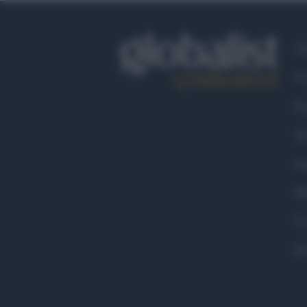
Ch
Co
Fa
Tw
Go
Ma
Co
Pr