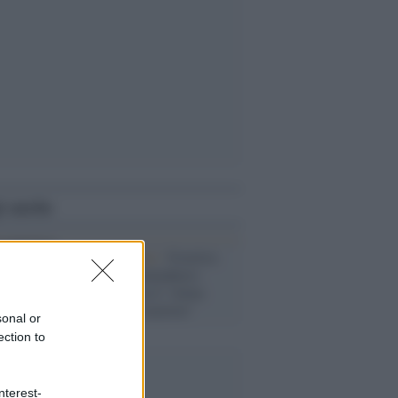
i anche
La provocazione /
Svastica
sull'auto di Soumahoro:
l'Usb denuncia il "clima
reazionario e razzista"
sonal or
ection to
nterest-