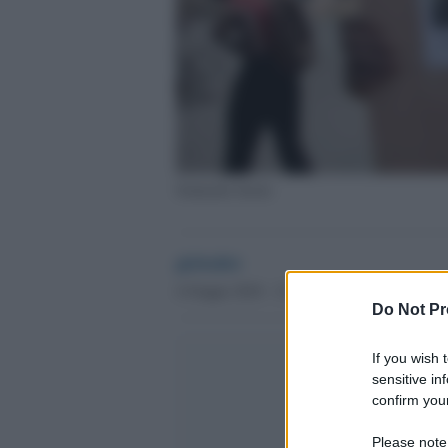
Soumaila Sacko
globalist
4 Giugno 2018 - 13.10
Do Not Pr
If you wish 
sensitive in
confirm your
Please note