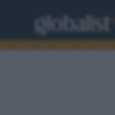
omia
Intelligence
Media
Ambiente
Cultura
Scienza