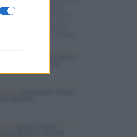
natore M5S racconta la sua esperienza sulle
e cariche di aiuti umanitari assalite
sercito israeliano. Una guerra atroce, il
ivo di disumanizzazione delle vittime, il
ismo del governo italiano e degli altri
ei, il ritorno al colonialismo. L'importanza
ovimenti.
ntenario /
A L'Aquila arriva la mostra
, 100 anni attraverso la forma"
dagliere /
Europei di nuoto: Pellecani
 una super Italia
operta /
Oplontis, le vittime
eruzione del Vesuvio furono più