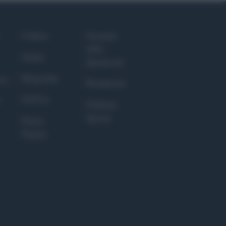
Culture
Giornale
dello
Salute
Spettacolo
Megachip
nce
Wondernet
GiULia
Giuliana
Sgrena
Prima
Pagina