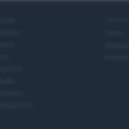
Syndication
i siamo
ntributors
Globalist
cebook
Globalscie
itter
Globalsport
ogle News
stodon
okie Policy
eferenze Privacy