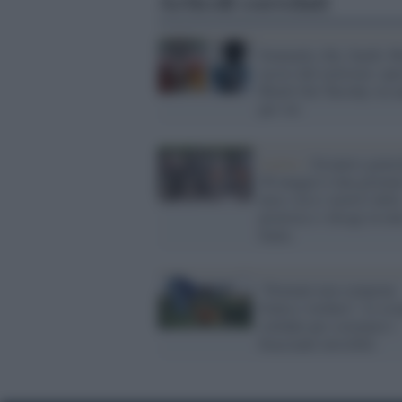
Articoli correlati
Soumaila, Idy, Samb, M
uccisi dal razzismo: que
Black Out Tuesday sia 
per voi
Lavoro /
Sciopero genera
26 maggio è una giornat
nera: ecco i motivi della
protesta e i disagi in tut
Italia
“Domani non comprate
frutta e verdura”: lo sci
solidale per sostenere i
braccianti invisibili