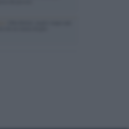
rose del previsto
ma /
Fabia Bettini: meglio cinque anni
eta che un cinema drogato