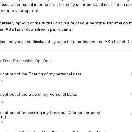
ased on personal information utilized by us or personal information dis
 prior to your opt-out.
rately opt-out of the further disclosure of your personal information by
he IAB’s list of downstream participants.
tion may also be disclosed by us to third parties on the IAB’s List of 
 that may further disclose it to other third parties.
icano. Uno di quegli africani che erano diventati
 that this website/app uses one or more Google services and may gath
l Data Processing Opt Outs
a’ Luca Traini, militante della Lega di Salvini con
including but not limited to your visit or usage behaviour. You may click 
 to Google and its third-party tags to use your data for below specifi
tuati in bella vista.
o opt-out of the Sharing of my personal data.
ogle consent section.
In
 spendere una parola per la morte di Soumaila
ricolo ucciso con un colpo di lupara in testa nel
o opt-out of the Sale of my Personal Data.
In
.
to opt-out of processing my Personal Data for Targeted
ing.
ini, che pure in Calabria è stato eletto, ha
In
 a diffondere odio, dire ai migranti “la pacchia