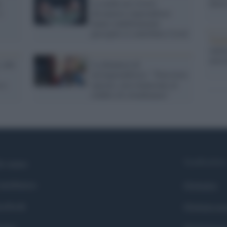
o
La mafia nei ristori:
dietr
i
diciannove imprenditori
hanno indebitamente
percepito il contributo Covid
Tend
onlin
artic
 alle
La denuncia di
un'imprenditrice: "Non trovo
 a
operaie, non rinunciano al
reddito di cittadinanza"
Syndication
i siamo
ntributors
Globalist
cebook
Globalscie
itter