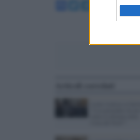
Facebook
Twitter
Telegram
WhatsA
Articoli correlati
Lerner ironizza su Salvi
"Cosa pretendere da uno
lodava la dittatura della
Corea del Nord"?