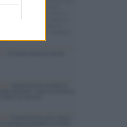
natore M5S racconta la sua esperienza sulle
e cariche di aiuti umanitari assalite
sercito israeliano. Una guerra atroce, il
ivo di disumanizzazione delle vittime, il
ismo del governo italiano e degli altri
ei, il ritorno al colonialismo. L'importanza
ovimenti.
ca /
Al maestro Francesco Guccini
cordo /
Quando Guccini raccontava le
ache epafaniche": l'intervista all'artista
i definiva un 'narratore'
udio /
Disinformazione russa e destra:
 la macchina propagandistica di Putin