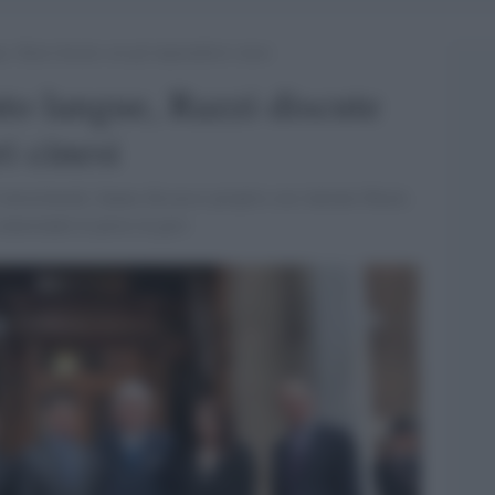
e, Razzi discute con gli imprenditori cinesi
to langue, Razzi discute
i cinesi
li investimenti, hanno discusso proprio con Antonio Razzi,
nonostante le prese in giro