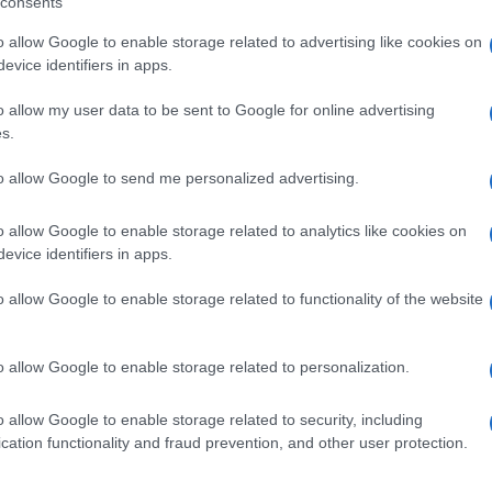
consents
aese. E quale miglior volto da dare all’Italia se
o allow Google to enable storage related to advertising like cookies on
dal pubblico, e non solo in senso satirico.
evice identifiers in apps.
itto, il suo consenso l’abbia più consolidato: a
o allow my user data to be sent to Google for online advertising
s.
nfatti, le prese in giro sono in numero molto
Ulti
, si trovano sul profilo di un Di Maio qualunque.
to allow Google to send me personalized advertising.
 risposta a tutti i problemi di questo paese
o allow Google to enable storage related to analytics like cookies on
li occhi.
evice identifiers in apps.
i è davvero un genio incompreso, come in molti
o allow Google to enable storage related to functionality of the website
mai disposti a credere, oppure quei poveri
re il più tragico errore delle loro vite.
o allow Google to enable storage related to personalization.
L'int
o allow Google to enable storage related to security, including
Gaza:
cation functionality and fraud prevention, and other user protection.
solle