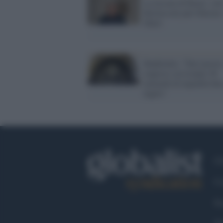
La leccata di Razzi: sol
Berlusconi può liberare 
Marò
Bankitalia: "Fare presto,
imprese serviranno 50
miliardi di liquidità fino
luglio"
Ch
Co
Fa
Tw