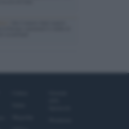
o la crisi di Ceuta
enze /
Sale il numero degli acquisti
e in Europa e aumentano le vendite di
oli second hand
Culture
Giornale
dello
Salute
Spettacolo
Megachip
nce
Wondernet
GiULia