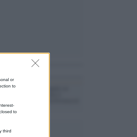
i anche
sonal or
ection to
Campania /
Appalti sui
rifiuti, in manette il
presidente della Provincia di
nterest-
Caserta
closed to
 third