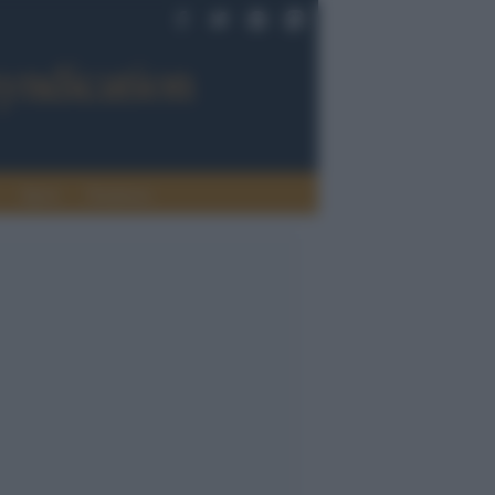
Sport
Tendenze