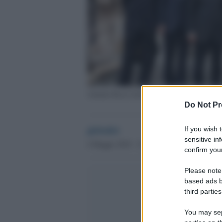
Antonio Razzi insieme ad alcuni imprenditori
Do Not Pr
globalist
If you wish 
sensitive in
4 Maggio 2018 - 21.10
confirm your
Please note
based ads b
third parties
You may sepa