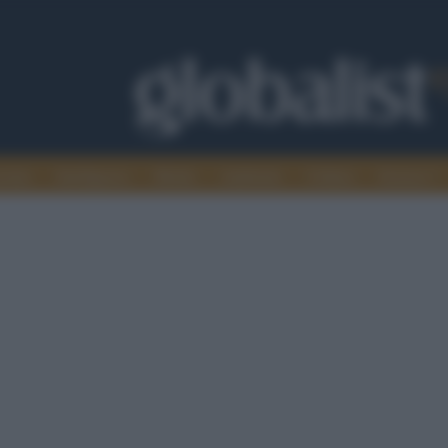
omia
Intelligence
Media
Ambiente
Cultura
Scienza