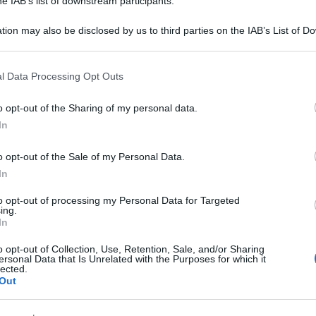
he IAB’s list of downstream participants.
tion may also be disclosed by us to third parties on the IAB’s List of 
 that may further disclose it to other third parties.
 that this website/app uses one or more Google services and may gath
l Data Processing Opt Outs
including but not limited to your visit or usage behaviour. You may click 
 to Google and its third-party tags to use your data for below specifi
o opt-out of the Sharing of my personal data.
ogle consent section.
In
mancano le sorprese: mentre Pd, cinque stelle e
 mentre Berlusconi torna più in forma che mai,
o opt-out of the Sale of my Personal Data.
In
uo ‘alleato’ Salvini, mentre fioccano polemiche
allo sbaraglio, rischiamo di tornare a nuove
to opt-out of processing my Personal Data for Targeted
ing.
n grado di trovare un governo.
In
o opt-out of Collection, Use, Retention, Sale, and/or Sharing
. Sì perché proprio l’uomo che si vanta (e in molti
ersonal Data that Is Unrelated with the Purposes for which it
lected.
la pace tra la Corea e l’Occidente ha postato una
Out
tto con alcuni potenti imprenditori cinesi