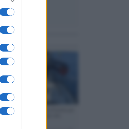
me notizie
ervista /
Marco Croatti e la Flottilla per
 le nostre vele gonfie grazie alla
vazione popolare