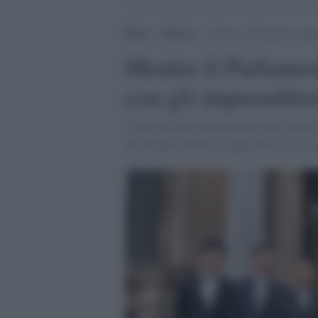
Home
>
Politica
>
Mentre il Parlamento langu
Mentre il Parlamen
con gli imprenditor
Venuti in Italia perché interessati a deg
che ha più consenso di quel che si crede, 