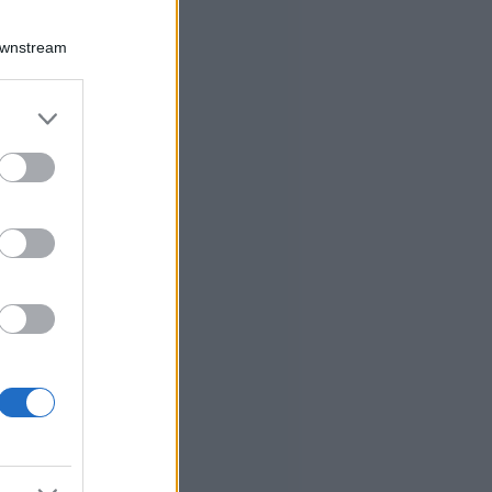
Downstream
er and store
to grant or
ed purposes