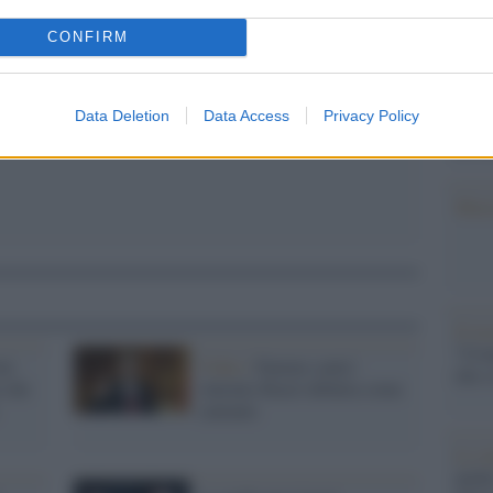
Il Se
pp
barch
CONFIRM
dall'e
tentat
servil
Data Deletion
Data Access
Privacy Policy
europ
dei m
Musi
Il ri
"Cron
ni:
Video /
Famme canta':
che s
 che
Antonio Razzi debutta come
cantante
Lo st
anche