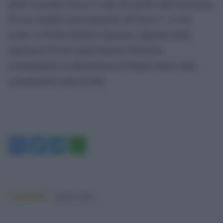
aprile il premier faccia il capo del partito dell’astensione.
Pd non significa partecipazione dal basso?”. Lo ha
scritto su Twitter Roberto Speranza, deputato della
minoranza Pd che guida Sinistra riformista,
commentando le affermazioni di Matteo Renzi sulla
consultazione sulle trivelle.
Facebook
Twitter
Telegram
WhatsApp
Argomenti:
matteo renzi