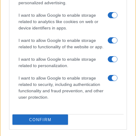
personalized advertising.
Giornale dello
Chi siamo
I want to allow Google to enable storage
Spettacolo
related to analytics like cookies on web or
Contributors
device identifiers in apps.
Wondernet
Facebook
I want to allow Google to enable storage
Giuliana Sgrena
related to functionality of the website or app.
Twitter
I want to allow Google to enable storage
Google News
related to personalization.
Mastodon
I want to allow Google to enable storage
related to security, including authentication
Cookie Policy
functionality and fraud prevention, and other
user protection.
Preferenze Privacy
CONFIRM
©2021 Globalist.it • All right reserved.