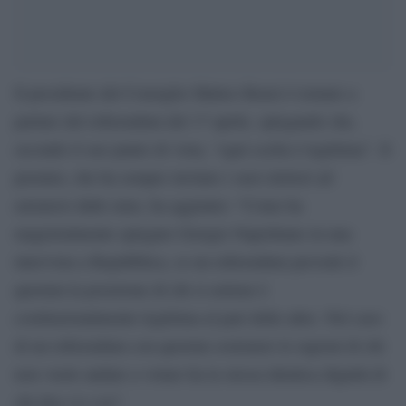
Il presidente del Consiglio Matteo Renzi è tornato a
parlare del referendum del 17 aprile, spiegando che,
secondo il suo punto di vista, “ogni scelta è legittima”. Il
premier, che ha sempre invitato i suoi elettori ad
astenersi dalle urne, ha aggiunto: “Come ha
magistralmente spiegato Giorgio Napolitano in una
intervista a Repubblica, se un referendum prevede il
quorum la posizione di chi si astiene è
costituzionalmente legittima al pari delle altre. Nel caso
di un referendum con quorum sostenere le ragioni di chi
non vuole andare a votare ha la stessa identica dignità di
chi dice sì o no”.