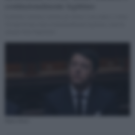
costituzionalmente legittimo
Il premier continua a invitare gli elettori a non andare a votare:
'Si tratta di una scelta costituzionalmente legittima, come ha
spiegato bene Napolitano'.
Matteo Renzi