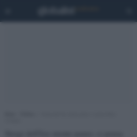
Home
>
Politica
>
Stragi dell’Isis niente paura: ci pensa Mara
Carfagna
Stragi dell'Isis niente paura: ci pensa