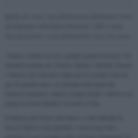
Quella che segue è una dichiarazione direttamente tratta
dal bignamino delle buone intenzioni e delle ovvietà.
Una precisazione: è una dichiarazione vera e non satira.
“Stiamo vivendo un vero e proprio giorno di terrore. Tre
attentati in poche ore: Francia, Tunisia e Kuwait. Francia
e Tunisia sono state poi colpite per la seconda volta nel
giro di qualche mese. La strategia della paura dei
terroristi continua e colpisce sempre di più i valori su cui
poggia la nostra identità e la nostra civiltà.
Il bilancio provvisorio dell’attacco ai due alberghi di
Susa in Tunisia è già altissimo e ancora una volta i
terroristi si sono accaniti contro un luogo frequentato da