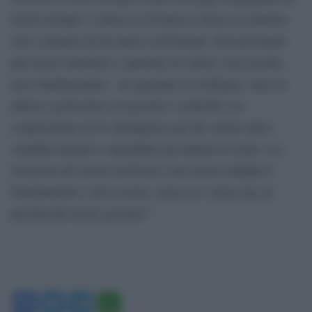
turisti europei. L’attacco in Francia è invece il simbolo
vero e proprio di un attacco all’Europa. Non possiamo
più essere attendisti e aspettare di vedere cosa accade,
ma è fondamentale – ha aggiunto la Carfagna- stare in
allerta e potenziare al massimo i controlli e la
cooperazione tra le intelligence per far sentire tutti i
cittadini europei e soprattutto gli italiani al sicuro. La
sicurezza del nostro territorio e dei nostri cittadini è
fondamentale e deve essere, senza se e senza ma, la
priorità del nostro governo”.
Facebook
Twitter
Telegram
WhatsApp