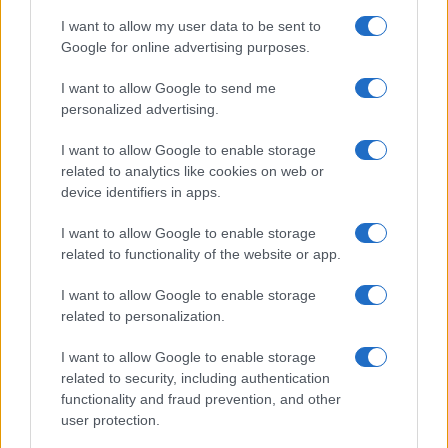
GiULia
Globalsport
I want to allow my user data to be sent to
Google for online advertising purposes.
Prima Pagina
I want to allow Google to send me
personalized advertising.
Giornale dello
Chi siamo
I want to allow Google to enable storage
Spettacolo
related to analytics like cookies on web or
Contributors
device identifiers in apps.
Wondernet
Facebook
I want to allow Google to enable storage
Giuliana Sgrena
related to functionality of the website or app.
Twitter
I want to allow Google to enable storage
Google News
related to personalization.
Mastodon
I want to allow Google to enable storage
related to security, including authentication
Cookie Policy
functionality and fraud prevention, and other
user protection.
Preferenze Privacy