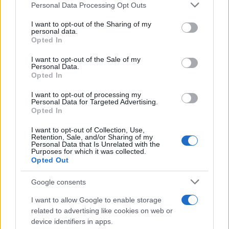
Personal Data Processing Opt Outs
This information may also be disclosed by us to third parties
La riflessione /
Pace, disarmo e Ucraina: il centrosinistra
on the IAB’s List of Downstream Participants that may further
I want to opt-out of the Sharing of my
non trasformi il riarmo europeo in una battaglia interna per
disclose it to other third parties.
personal data.
le primarie
Opted In
Please note that this website/app uses one or more Google
services and may gather and store information including but
I want to opt-out of the Sale of my
Personal Data.
not limited to your visit or usage behaviour. You may click to
Opted In
grant or deny consent to Google and its third-party tags to
use your data for below specified purposes in below Google
I want to opt-out of processing my
consent section.
Personal Data for Targeted Advertising.
Opted In
I want to opt-out of Collection, Use,
Retention, Sale, and/or Sharing of my
Personal Data that Is Unrelated with the
Purposes for which it was collected.
Opted Out
Syndication
Culture
Google consents
Salute
Globalist
I want to allow Google to enable storage
related to advertising like cookies on web or
Megachip
Globalscience
device identifiers in apps.