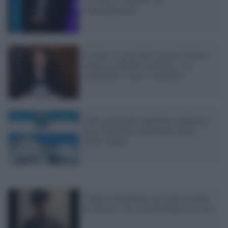
contestualizzata"
La frase sessista del senatore forzista
contro la ministra Azzolina: "La
credibilità è come la verginità..."
Certi giornalisti andrebbero abbattuti:
frase shock del coordinatore della
Stella Alpina
Vigile su Facebook con la divisa delle
Ss naziste: loro sistemerebbero le cose