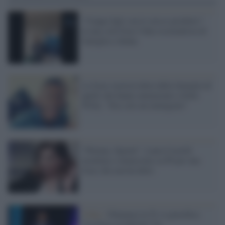
"Cinque figli con lo stesso prodotto":
in una sola frase l'idea oscurantista di
famiglia e donna
La frase razzista detta dalla famiglia di
quelli che hanno ammazzato a botte
Willy: "Era solo un immigrato"
"Puttana, Sparati", Laura Castelli
insultata e minacciata su Fb per una
frase che non ha detto
Video /
Palamara in Tv si giustifica:
"La frase su Salvini? Va