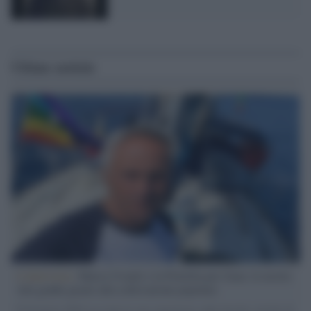
Ultime notizie
L'intervista /
Marco Croatti e la Flottilla per Gaza: le nostre
vele gonfie grazie alla sollevazione popolare
Il Senatore M5S racconta la sua esperienza sulle barche cariche di