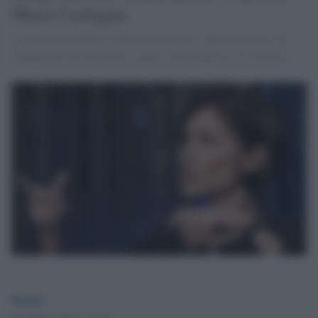
Mara Carfagna
La portavoce di Forza Italia alla Camera, dall'alto della sua
competenza di terrorismo, indica all'Europa le cose da fare.
Desk2