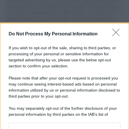
aiuti umanitari assalite dall'esercito israeliano. Una guerra atroce,
il tentativo di disumanizzazione delle vittime, il servilismo del
governo italiano e degli altri europei, il ritorno al colonialismo.
L'importanza dei movimenti.
Do Not Process My Personal Information
Perché i centri di intrattenimento per famiglie investono in
attrazioni ad alta tecnologia
If you wish to opt-out of the sale, sharing to third parties, or
processing of your personal or sensitive information for
targeted advertising by us, please use the below opt-out
section to confirm your selection.
Il conflitto /
La mafia russa e l'arma del caos
Please note that after your opt-out request is processed you
may continue seeing interest-based ads based on personal
information utilized by us or personal information disclosed to
third parties prior to your opt-out.
Tel Aviv /
Netanyahu si smarca da Trump: "Israele farà tutto
You may separately opt-out of the further disclosure of your
quello che è necessario per la sua sicurezza"
personal information by third parties on the IAB’s list of
downstream participants.