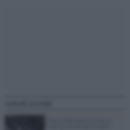
Articoli correlati
Nigeria, Boko Haram massacra le
mogli per non lasciarle ai nemici