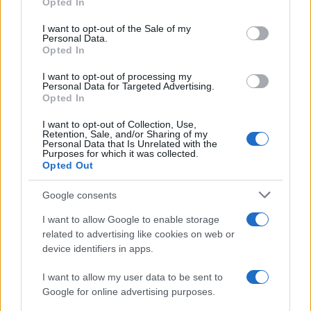
Opted In
Please note that this website/app uses one or more Google
services and may gather and store information including but
I want to opt-out of the Sale of my
Personal Data.
not limited to your visit or usage behaviour. You may click to
Opted In
grant or deny consent to Google and its third-party tags to
use your data for below specified purposes in below Google
I want to opt-out of processing my
consent section.
Personal Data for Targeted Advertising.
Opted In
I want to opt-out of Collection, Use,
Retention, Sale, and/or Sharing of my
Personal Data that Is Unrelated with the
Purposes for which it was collected.
Opted Out
Syndication
Culture
Google consents
Salute
Globalist
I want to allow Google to enable storage
related to advertising like cookies on web or
Megachip
Globalscience
device identifiers in apps.
GiULia
Globalsport
I want to allow my user data to be sent to
Google for online advertising purposes.
Prima Pagina