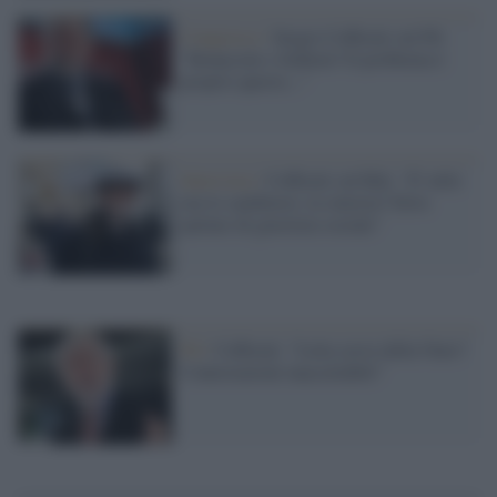
Congresso /
Sergio Cofferati sul Pd:
"Bonaccini o Schlein? Il problema è
proprio questo..."
Intervista /
Cofferati sul Rdc: "E' utile
ma lo cambierei, la sinistra? Deve
parlare di giustizia sociale"
Pd /
Cofferati: “Letta servo della Nato?
Contestazioni inaccettabili”