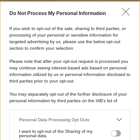
L'importanza dei movimenti.
Do Not Process My Personal Information
Palestina /
Il Board of Peace di Trump assegna il primo
contratto per un rudimentale avamposto militare a Gaza
If you wish to opt-out of the sale, sharing to third parties, or
processing of your personal or sensitive information for
targeted advertising by us, please use the below opt-out
section to confirm your selection.
L'evento /
La Sila diventa un palcoscenico naturale: nasce “A
Farla Amare Comincia Tu – Opera Sila”
Please note that after your opt-out request is processed you
may continue seeing interest-based ads based on personal
information utilized by us or personal information disclosed to
third parties prior to your opt-out.
Il ricordo /
Le radici di Francesco Guccini
You may separately opt-out of the further disclosure of your
personal information by third parties on the IAB’s list of
downstream participants.
Personal Data Processing Opt Outs
This information may also be disclosed by us to third parties
L'anniversario /
90 anni di Yves Saint Laurent, tra moda e
on the IAB’s List of Downstream Participants that may further
I want to opt-out of the Sharing of my
scandali
disclose it to other third parties.
personal data.