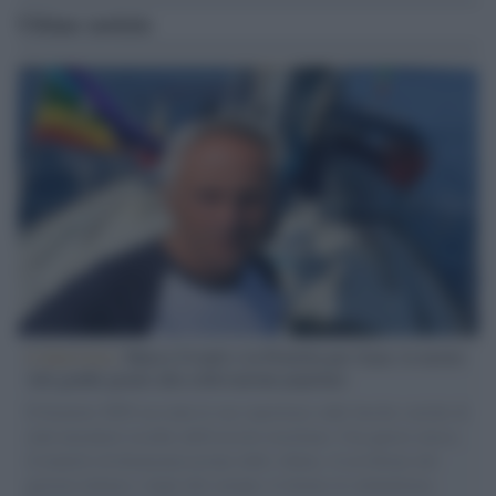
Ultime notizie
L'intervista /
Marco Croatti e la Flottilla per Gaza: le nostre
vele gonfie grazie alla sollevazione popolare
Il Senatore M5S racconta la sua esperienza sulle barche cariche di
aiuti umanitari assalite dall'esercito israeliano. Una guerra atroce,
il tentativo di disumanizzazione delle vittime, il servilismo del
governo italiano e degli altri europei, il ritorno al colonialismo.