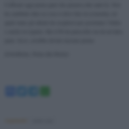
Cofferati oggi pensa quel che pensava due anni fa. Non
ha cambiato idea su cosa si deve fare in economia, né
quali siano gli alleati da scegliersi per governare l’Italia
o anche la Liguria. Ma il Pd da parecchio sta da un’altra
parte. Ecco, avrebbe dovuto lasciare prima.
[GotoHome_Torna alla Home]
Facebook
Twitter
Telegram
WhatsApp
Argomenti:
matteo renzi