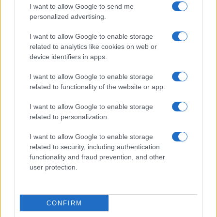
I want to allow Google to send me
personalized advertising.
Giornale dello
Chi siamo
I want to allow Google to enable storage
Spettacolo
related to analytics like cookies on web or
Contributors
device identifiers in apps.
Wondernet
Facebook
I want to allow Google to enable storage
Giuliana Sgrena
related to functionality of the website or app.
Twitter
I want to allow Google to enable storage
Google News
related to personalization.
Mastodon
I want to allow Google to enable storage
related to security, including authentication
Cookie Policy
functionality and fraud prevention, and other
user protection.
Preferenze Privacy
CONFIRM