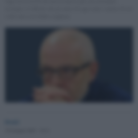
Oggi lascia un Pd che non riconosce più, ma vorremmo
ricordare a Cofferati che gli amici di oggi erano i nemici di ieri
e dell’altro ieri.[Fabio Luppino]
Desk2
19 Gennaio 2015 - 19.11