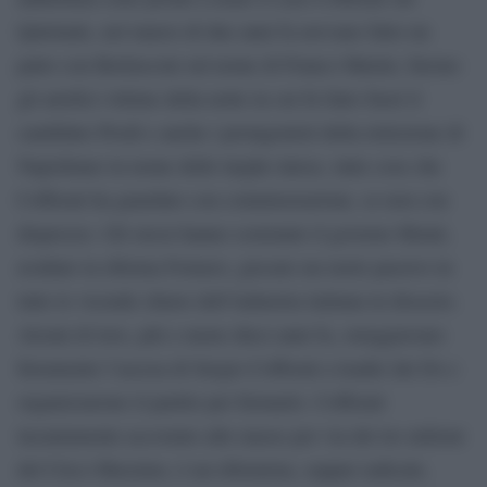
Quirinale, nel marzo di due anni fa avevano fatto un
patto con Berlusconi sul nome di Franco Marini, furono
gli artefici-vittime della notte in cui fu fatto fuori il
candidato Prodi e anche i protagonisti della rielezione di
Napolitano in nome delle larghe intese, tutte cose che
Cofferati ha guardato con commiserazione, se non con
disprezzo. Gli stessi hanno sostenuto il governo Monti,
avallato la riforma Fornero, giocato un ruolo passivo in
tutte le vicende chiave dell’industria italiana in dissesto.
Alcuni di loro, più o meno dieci anni fa, osteggiavano
fieramente l’ascesa di Sergio Cofferati a leader dei Ds e
organizzarono il partito per fermarlo. Cofferati
incautamente accostato alle masse per via dei tre milioni
del Circo Massimo, è un riformista, seppur radicale,