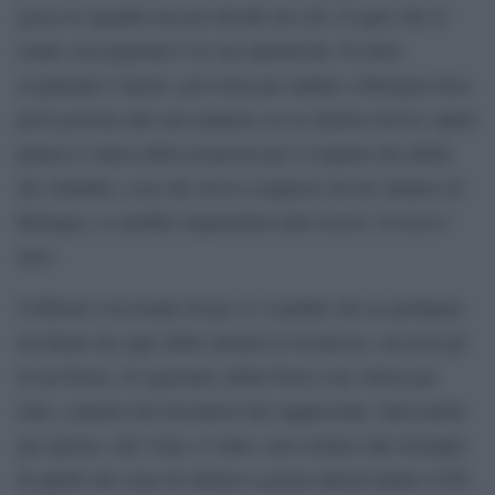
gioca in squadra ma poi decide da solo. E quel che lo
rende così popolare è la sua autenticità. Si ritira
scegliendo l’amore, poi torna per andare a Bologna dove
però governa alla sua maniera (se la sinistra avesse capito
prima il valore della sicurezza per il rispetto dei diritti
dei cittadini, cosa che aveva compreso lui da sindaco di
Bologna, si sarebbe risparmiata tanti errori). Il resto è
noto.
Cofferati è un leader di per sé. Landini che ne prefigura
un futuro da capo della sinistra lo riconosce, ma non gli
fa un favore. Il segretario della Fiom è un valore per
tutti, a partire dai lavoratori che rappresenta. Sarà anche
per questo, che l’uno e l’altro, non cedono alle lusinghe
di quelli che sono di sinistra a giorni alterni dentro il Pd.