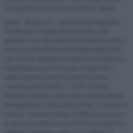
l’europarlamento, ha ricordato ai malevoli. Quindi?
Quindi – diciamo noi – i malevoli stanno dappertutto.
Sui fatti liguri ci saranno altri chiarimenti, anche
giudiziari, certo. Ma il partito che Cofferati ha trovato a
Genova sta nella media politica ponderata degli ultimi
sette anni dem. Renziani o bersaniani non fa differenza,
semplicemente quel che era prima si sopravvaluta
rispetto al presente perché la memoria trascolora
(vogliamo parlare di Roma…). Il Pd è un partito
abbastanza mediocre, con una classe dirigente abituata
all’intruppamento. Nella media nazionale. A proposito di
memoria, vorremmo ricordare a Cofferati che gli amici
di oggi erano i nemici di ieri e dell’altro ieri. Quelli che
addirittura sono pronti a usare il caso Cofferati sul