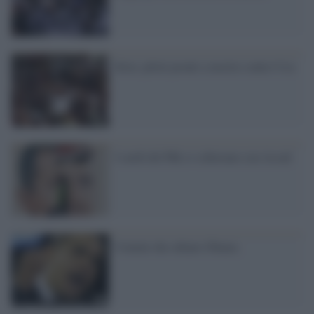
Siria: piloti pronti a morire contro Usa
I curdi del Pkk si schierano con Assad
Uomini che odiano Obama