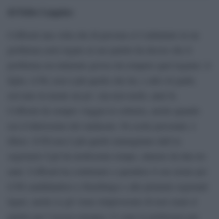
di Fabio Luppino
Cofferati una volta che di persona si è imbattuto in un
problema serio legato al suo partito ha deciso che il
problema era talmente grosso da rompere quel legame: il
figlio, il Pd, non è più quello che lui, e altri 44 padri,
avevano in mente un po’, ma non molti, anni fa.
Cofferati da sempre viaggia in solitaria, anche quando
era il liderissimo del sindacato. Fa scelte personali, è
libero. Il Pd non è più quello immaginato dall’ex
segretario Cgil da moltissimo tempo, almeno da due-tre
anni. Cofferati ha continuato a spendere il suo nome per
il Pd candidandosi a Strasburgo e alle primarie regionali
liguri, anche se gli viene rimproverato di aver usato il
partito per l’ascesa europea. Ci sono le preferenze per