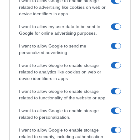
Globalist
I want to allow Google to enable storage
related to advertising like cookies on web or
Megachip
Globalscience
device identifiers in apps.
GiULia
Globalsport
I want to allow my user data to be sent to
Google for online advertising purposes.
Prima Pagina
I want to allow Google to send me
personalized advertising.
Giornale dello
Chi siamo
I want to allow Google to enable storage
Spettacolo
related to analytics like cookies on web or
Contributors
device identifiers in apps.
Wondernet
Facebook
I want to allow Google to enable storage
Giuliana Sgrena
related to functionality of the website or app.
Twitter
I want to allow Google to enable storage
Google News
related to personalization.
Mastodon
I want to allow Google to enable storage
related to security, including authentication