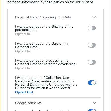
personal information by third parties on the IAB’s list of
downstream participants.
Personal Data Processing Opt Outs
This information may also be disclosed by us to third parties
La banca /
Caso Mps: i pm milanesi ora vogliono vederci
on the IAB’s List of Downstream Participants that may further
I want to opt-out of the Sharing of my
chiaro sulle “chat” tra un dirigente del Mef e alcuni ministri
disclose it to other third parties.
personal data.
Opted In
Please note that this website/app uses one or more Google
services and may gather and store information including but
I want to opt-out of the Sale of my
Personal Data.
not limited to your visit or usage behaviour. You may click to
Opted In
grant or deny consent to Google and its third-party tags to
use your data for below specified purposes in below Google
I want to opt-out of processing my
consent section.
Personal Data for Targeted Advertising.
Opted In
I want to opt-out of Collection, Use,
Retention, Sale, and/or Sharing of my
Personal Data that Is Unrelated with the
Purposes for which it was collected.
Opted Out
Syndication
Culture
Google consents
Salute