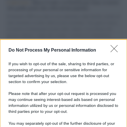
L'intervista /
Marco Croatti e la Flottilla per Gaza: le nostre
vele gonfie grazie alla sollevazione popolare
Il Senatore M5S racconta la sua esperienza sulle barche cariche di
aiuti umanitari assalite dall'esercito israeliano. Una guerra atroce,
il tentativo di disumanizzazione delle vittime, il servilismo del
governo italiano e degli altri europei, il ritorno al colonialismo.
L'importanza dei movimenti.
Do Not Process My Personal Information
Tendenze /
Sale il numero degli acquisti online in Europa e
aumentano le vendite di articoli second hand
If you wish to opt-out of the sale, sharing to third parties, or
processing of your personal or sensitive information for
targeted advertising by us, please use the below opt-out
section to confirm your selection.
Pd /
Un partito progressista e di sinistra che si spacca sul
riarmo ha un serio problema
Please note that after your opt-out request is processed you
may continue seeing interest-based ads based on personal
information utilized by us or personal information disclosed to
third parties prior to your opt-out.
Il caso /
Trump ha quasi esaurito l'arsenale Usa, ma il
You may separately opt-out of the further disclosure of your
tycoon smentisce