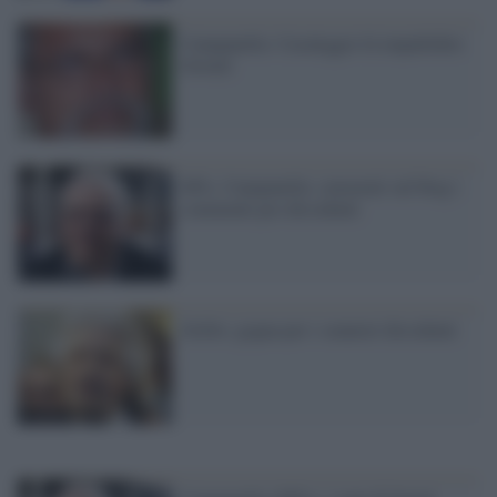
Campanella: Casaleggio fa impallidire
Orwell
M5s, Campanella: censurati sul blog i
commenti pro dissidenti
Grillo: gogna per i senatori dissidenti