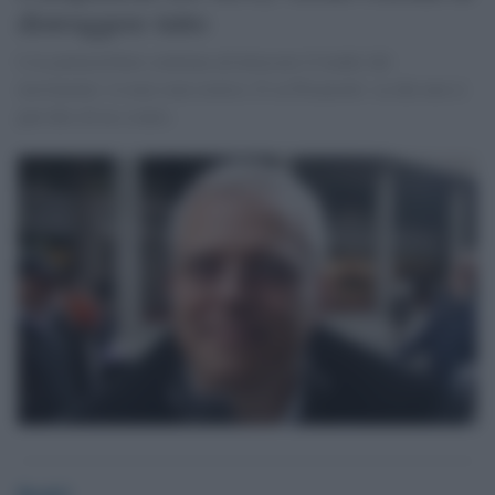
distruggere tutto
L'ex pentastellato continua ad attaccare il leader del
movimento: io non sono eretico. E su Pizzarotti: sa che non si
può dire di no a tutto.
Desk2