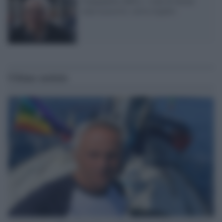
Campanella (M5s): i toni di Sorial
sono eccessivi, serve rispetto
Ultime notizie