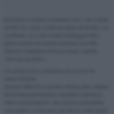
Restituirà le eccedenze di indennità come i suoi colleghi
del M5s ed è «grato a Grillo per quello che ha fatto» ma
il problema, ora, è che «rischia di distruggere tutto».
Queste le parole del senatore dissidente ed ex M5s
Francesco Campanella che ha poi tenuto a chiarire:
«Non sono un eretico».
L’ex grillino non si è sbilanciato sul caso [url”del
sindaco di Parma
Pizzarotti”]http://www.globalist.it/Detail_News_Display?
ID=55250&typeb=0&Dopo-i-dissidenti-l-anatema-di-
Grillo-su-pizzarotti[/url]: «Ha una bella responsabilità
come sindaco e sa che non si può dire no a tutto quando