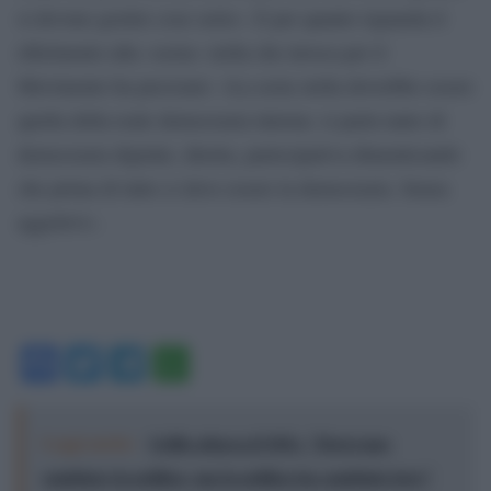
si devono gestire cose serie». E per quanto riguarda il
riferimento alla «sesta» stella che invoca per il
Movimento ha precisato: «La sesta stella dovrebbe essere
quella della reale democrazia interna: si parla tanto di
democrazia digitale, diretta, partecipativa dimenticando
che prima di tutto ci deve essere la democrazia. Senza
aggettivi».
Facebook
Twitter
Telegram
WhatsApp
Leggi anche:
Grillo attacca il M5s: "Dovevano
cambiare la politica, ma la politica ha cambiato loro"