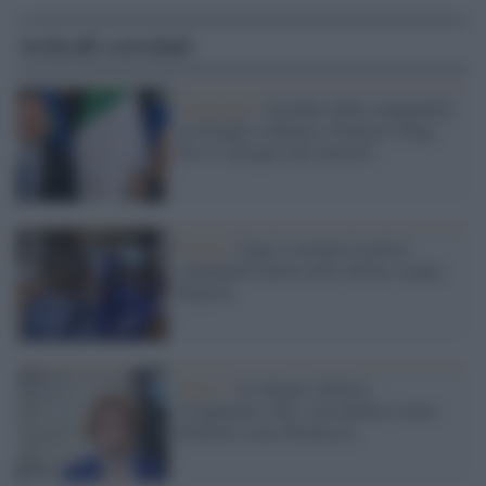
Articoli correlati
Cerimonia /
Scambio della campanella
tra Draghi e Meloni a Palazzo Chigi.
Poi il consiglio dei ministri
Scuola /
Oggi è suonata la prima
campanella anche nelle ultime cinque
Regioni
Haters /
Si chiama Alberto
Campanella, FdI, e ha definito Laura
Boldrini come Boldracca