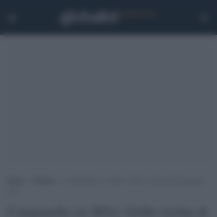
Home
>
Politica
>
Campanella (ex M5s): Grillo rischia di distruggere
tutto
Campanella (ex M5s): Grillo rischia di