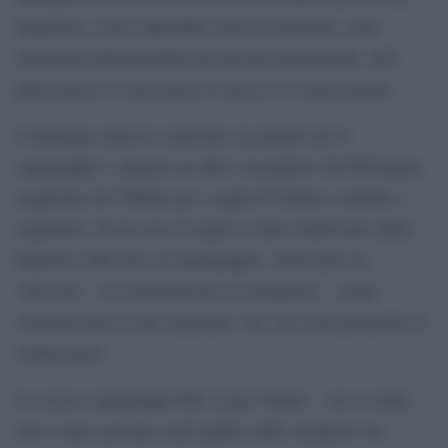
megafoni, come capirebbe ache un bambino, sono
strumenti indispensabili all’attività istituzionale. Del
phon invece si sono perse le tracce e le motivazioni.
Comunque nulla in confronto ai gioielli che il
capogruppo e almeno un altro consigliere del Pdl hanno
acquistato da Tiffany per i regali di Natale a amiche e
segretarie. In un caso il regalo è stato rimborsato dalla
Regione (480 euro al capogruppo). Nell’altro no.
“Peccato – si è rammaricato il consigliere – erano
collanine per le mie segretarie. Sa, loro non prendono la
tredicesima”.
Lo stesso capogruppo Pdl, Luigi Villani – ora ex dopo
che è stato arrestato nell’ambito delle inchieste sul