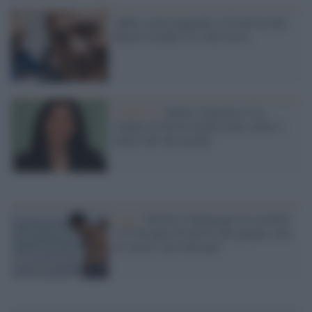
Addio a una leggenda: il Covid uccide
Raoul Casadei, il re del liscio
Covid-19 /
Salute o business? La
sindaca di destra di Riccione contro i
limiti alle discoteche
Lega /
Salvini il demagogo in costume:
"C'è bisogno di turisti che pagano, non
di 'turisti' che sbarcano"