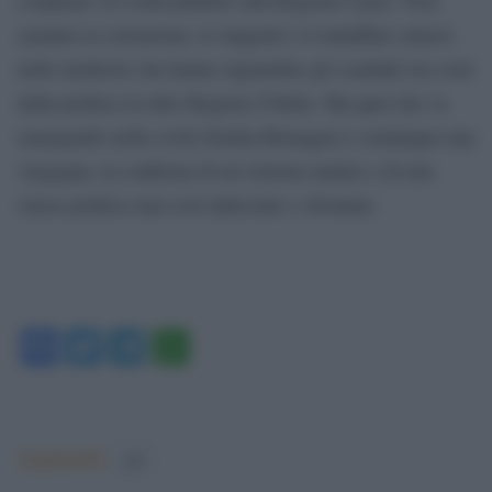
saranno la corruzione, le tangenti e il malaffare emersi
nelle inchieste che hanno riguardato gli scandali sui costi
della politica in altre Regioni d’Italia. Ma quel che va
emergendo nella civile Emilia-Romagna è comunque una
vergogna, la conferma di un sistema malato e di una
classe politica mai così indecente e sfrontata.
Facebook
Twitter
Telegram
WhatsApp
Argomenti:
pdl