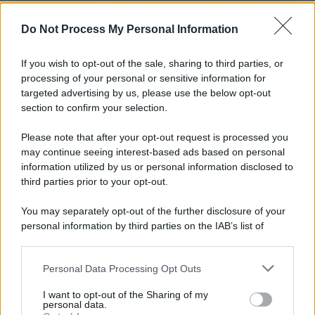
L'importanza dei movimenti.
Do Not Process My Personal Information
Il conflitto /
La mafia russa e l'arma del caos
If you wish to opt-out of the sale, sharing to third parties, or
processing of your personal or sensitive information for
targeted advertising by us, please use the below opt-out
section to confirm your selection.
Tel Aviv /
Netanyahu si smarca da Trump: "Israele farà tutto
quello che è necessario per la sua sicurezza"
Please note that after your opt-out request is processed you
may continue seeing interest-based ads based on personal
information utilized by us or personal information disclosed to
third parties prior to your opt-out.
La riflessione /
Pace, disarmo e Ucraina: il centrosinistra
You may separately opt-out of the further disclosure of your
non trasformi il riarmo europeo in una battaglia interna per
personal information by third parties on the IAB’s list of
le primarie
downstream participants.
Personal Data Processing Opt Outs
This information may also be disclosed by us to third parties
Alpinismo /
Nirmal Purja, l'uomo che sfidò gli Ottomila
on the IAB’s List of Downstream Participants that may further
I want to opt-out of the Sharing of my
lasciando al mondo una lezione di umiltà, coraggio e
disclose it to other third parties.
personal data.
solidarietà