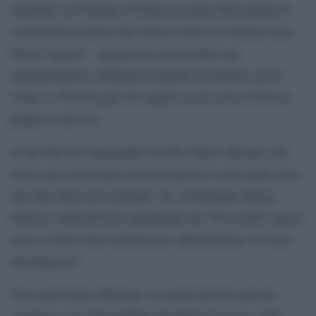
malaffare al Comune di Parma ai tempi della giunta di
centrodestra guidata dal sindaco amico di Gianni Letta,
Pietro Vignali – organizzava gli incontri con
amministratori e militanti di partito in trattoria, poi il
conto (1.750 euro per 50 coperti, in un caso) lo faceva
pagare a tutti noi.
E che dire del capogruppo del Pd, Marco Monari, che
invece per gli incontri riservati portava i suoi ospiti (uno,
due alla volta) nei ristoranti “in” di Bologna, Roma,
Padova e della Riviera spendendo dai 150 ai 200 e passa
euro a cranio salvo metterli poi, naturalmente, in conto
alla Regione?
Non sarà Fiorito-Batman, l’oscenità del Suv privato
comprato coi soldi pubblici alla Regione Lazio. Non