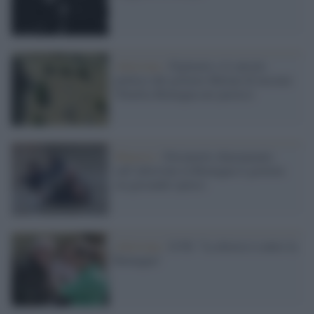
Alluvione /
Figliuolo e il calcolo
politico del governo Meloni di lasciare
l'Emilia-Romagna nei pasticci
Manovre /
Diciamolo chiaramente:
sull’alluvione in Romagna il governo
sta giocando sporco
Alluvione /
Il Pd: "La destra è contro la
Romagna"