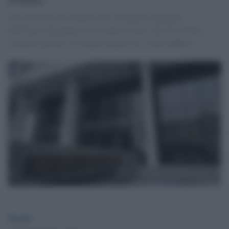
Nell'inchiesta sui rimborsi dei consiglieri regionali
dell'Emilia-Romagna sta uscendo di tutto. Dal Pd al Pdl ai
moralisti grillini: un magna magna con i soldi pubblici.
Desk2