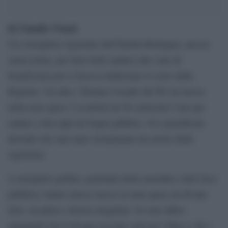
di Claudio Visani
Un consigliere regionale dell’Emilia-Romagna, ancora
senza nome, per farsi bello andava alle cene di
beneficenza poi si faceva rimborsare il costo dalla
Regione. Un altro, Thomas Casadei del Pd, ha messo
nella nota spese 2 scontrini da 50 centesimi l’uno per
andare a fare pipì nei bagni pubblici. Si è giustificato
dicendo che sarà stato sicuramente un errore della
segretaria.
I consiglieri grillini, guardiani della moralità e dell’etica
pubblica, hanno invece messo in nota spese un divano
letto, un phon e diversi megafoni. Si sono difesi
spiegando che il divano era letto solo per l’Ikea e che i