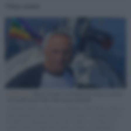
Ultime notizie
L'intervista /
Marco Croatti e la Flottilla per Gaza: le nostre
vele gonfie grazie alla sollevazione popolare
Il Senatore M5S racconta la sua esperienza sulle barche cariche di
aiuti umanitari assalite dall'esercito israeliano. Una guerra atroce,
il tentativo di disumanizzazione delle vittime, il servilismo del
governo italiano e degli altri europei, il ritorno al colonialismo.