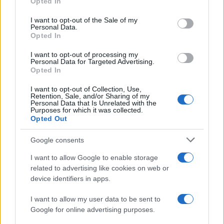
Opted In
Please note that this website/app uses one or more Google
services and may gather and store information including but
I want to opt-out of the Sale of my
Personal Data.
not limited to your visit or usage behaviour. You may click to
Opted In
grant or deny consent to Google and its third-party tags to
use your data for below specified purposes in below Google
I want to opt-out of processing my
consent section.
Personal Data for Targeted Advertising.
Opted In
I want to opt-out of Collection, Use,
Retention, Sale, and/or Sharing of my
Personal Data that Is Unrelated with the
Purposes for which it was collected.
Opted Out
Syndication
Culture
Google consents
Salute
Globalist
I want to allow Google to enable storage
related to advertising like cookies on web or
Megachip
Globalscience
device identifiers in apps.
GiULia
Globalsport
I want to allow my user data to be sent to
Google for online advertising purposes.
Prima Pagina