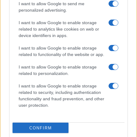
I want to allow Google to send me
personalized advertising.
Giornale dello
Chi siamo
I want to allow Google to enable storage
Spettacolo
related to analytics like cookies on web or
Contributors
device identifiers in apps.
Wondernet
Facebook
I want to allow Google to enable storage
Giuliana Sgrena
related to functionality of the website or app.
Twitter
I want to allow Google to enable storage
Google News
related to personalization.
Mastodon
I want to allow Google to enable storage
related to security, including authentication
Cookie Policy
functionality and fraud prevention, and other
user protection.
Preferenze Privacy
CONFIRM