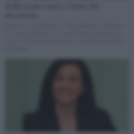
di Riccione contro i limiti alle
discoteche
Renata Tosi accusa Bonaccini: "Per giustificare un'ordinanza
alla vigilia di Ferragosto serve una evidenza scientifica che
dica che la Romagna è un focolaio e il problema del focolaio è
la discoteca"