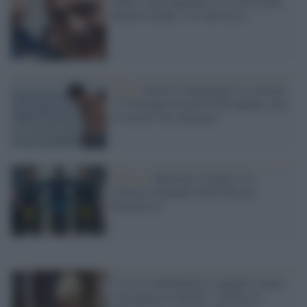
Addio a una leggenda: il Covid uccide
Raoul Casadei, il re del liscio
Lega /
Salvini il demagogo in costume:
"C'è bisogno di turisti che pagano, non
di 'turisti' che sbarcano"
Musica /
Battiamo la paura e la
tristezza cantando forte forte gli
Extraliscio
I vescovi dell'Emilia e l'appello contro
l'arroganza di Salvini: "Umilia la