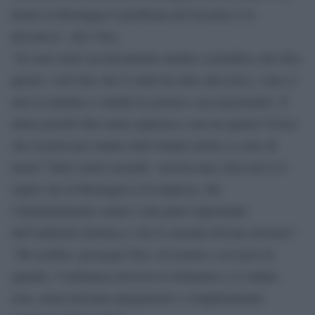
dentro la Romagna il problema del focolaio è la
discoteca”, dice Tosi.
“Se non esiste un documento medico scientifico che dice
questo, vuol dire che il caldo ha dato alla testa, e uno si
alza la mattina e cambia la norma a suo piacimento. E
allora perché dire metà capienza e non un quarto? Forse
che in pista poi stanno tutti lontani anche se sono di
meno? Tutto molto assurdo. Ancora una volta non si è
capito che in Romagna si fa impresa, che
l’intrattenimento serale è una parte importante
dell’industria turistica e che le aziende devono lavorare”.
“Mi sembra- prosegue Tosi- di tornare a sei mesi fa
quando, l’ordinanza arrivava la domenica o il sabato
sera, senza nessuna spiegazione e completamente