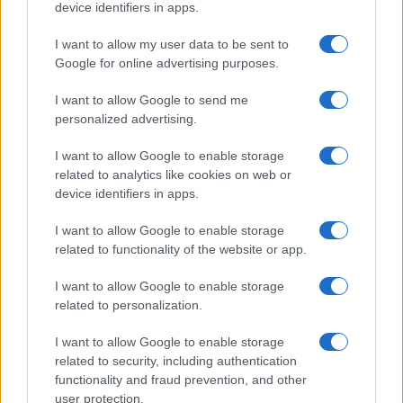
Megachip
Globalscience
device identifiers in apps.
GiULia
Globalsport
I want to allow my user data to be sent to
Google for online advertising purposes.
Prima Pagina
I want to allow Google to send me
personalized advertising.
Giornale dello
Chi siamo
I want to allow Google to enable storage
Spettacolo
related to analytics like cookies on web or
Contributors
device identifiers in apps.
Wondernet
Facebook
I want to allow Google to enable storage
Giuliana Sgrena
related to functionality of the website or app.
Twitter
I want to allow Google to enable storage
Google News
related to personalization.
Mastodon
I want to allow Google to enable storage
related to security, including authentication
Cookie Policy
functionality and fraud prevention, and other
user protection.