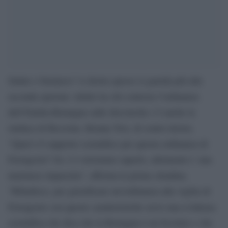
Salute o business? A destra spesso si guarda più alla
seconda opzione: infatti tra chi contesta l’ordinanza
dell’Emilia-Romagna sulle discoteche c’è anche la
sindaca di Riccione, Renata Tosi, di centro-destra.
“Qual è il supporto scientifico per questa ordinanza di
Ferragosto? Se c’è vorremmo saperlo, altrimenti e’ una
maionese impazzita”, afferma la prima cittadina.
“Ribadisco, per giustificare un’ordinanza alla vigilia di
Ferragosto con queste caratteristiche serve una evidenza
scientifica che dica che la Romagna è un focolaio e che