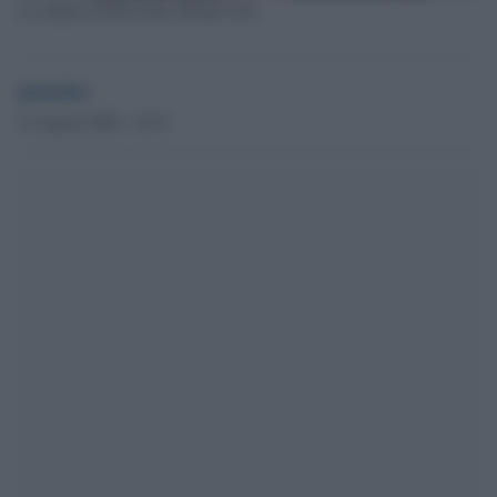
La sindaca di Riccione, Renata Tosi
globalist
14 Agosto 2020 - 16.51