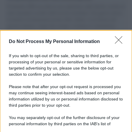
Il Senatore M5S racconta la sua esperienza sulle barche cariche di
aiuti umanitari assalite dall'esercito israeliano. Una guerra atroce,
il tentativo di disumanizzazione delle vittime, il servilismo del
governo italiano e degli altri europei, il ritorno al colonialismo.
L'importanza dei movimenti.
Do Not Process My Personal Information
Tel Aviv /
La “vittoria totale” di Israele significa una guerra
senza fine
If you wish to opt-out of the sale, sharing to third parties, or
processing of your personal or sensitive information for
targeted advertising by us, please use the below opt-out
section to confirm your selection.
Vangelo /
La vita si intreccia con le paure come il giorno
succede alla notte
Please note that after your opt-out request is processed you
may continue seeing interest-based ads based on personal
information utilized by us or personal information disclosed to
third parties prior to your opt-out.
La scoperta /
Oplontis, le vittime dell’eruzione del Vesuvio
You may separately opt-out of the further disclosure of your
furono più numerose del previsto
personal information by third parties on the IAB’s list of
downstream participants.