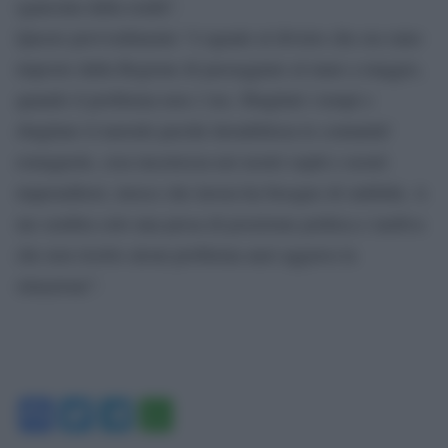
sganciata dalla realtà”.
Questo provvedimento “è uguale al divieto che era stato
imposto dalla Regione di passeggiare al mare a maggio,
quando il problema non c’era. Sbagliati i tempi e
sbagliato il metodo perché destabilizza le comunità’
romagnole, crea incertezza nei nostri ospiti e nostri
imprenditori, invece che lavora ha bisogno di stabilità. A
me sembra solo una presa di posizione politica e tardiva
che non risolve alcun problema anzi aggrava la
situazione”.
Facebook
Twitter
Telegram
WhatsApp