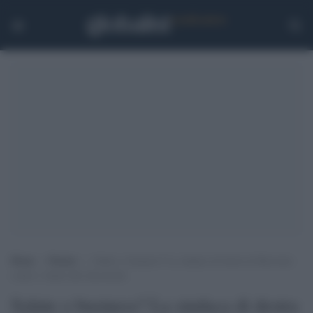
Home
>
Notizie
>
Salute o business? La sindaca di destra di Riccione
contro i limiti alle discoteche
Salute o business? La sindaca di destra