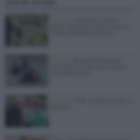
Articoli correlati
Alluvione /
Figliuolo e il calcolo
politico del governo Meloni di lasciare
l'Emilia-Romagna nei pasticci
Manovre /
Diciamolo chiaramente:
sull’alluvione in Romagna il governo
sta giocando sporco
Alluvione /
Il Pd: "La destra è contro la
Romagna"