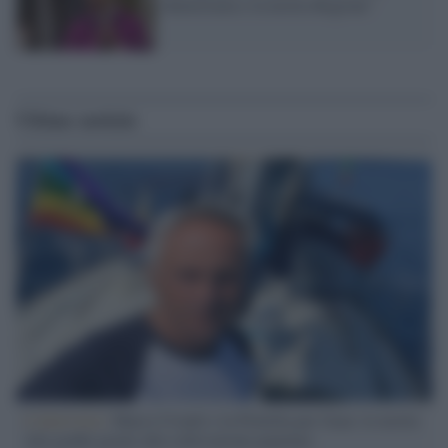
democrazia e la nostra Regione"
Ultime notizie
L'intervista /
Marco Croatti e la Flottilla per Gaza: le nostre
vele gonfie grazie alla sollevazione popolare