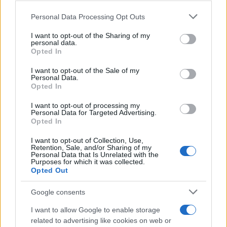
Personal Data Processing Opt Outs
This information may also be disclosed by us to third parties
Il medagliere /
Europei di nuoto: Pellecani guida una super
on the IAB’s List of Downstream Participants that may further
I want to opt-out of the Sharing of my
Italia
disclose it to other third parties.
personal data.
Opted In
Please note that this website/app uses one or more Google
services and may gather and store information including but
I want to opt-out of the Sale of my
Personal Data.
not limited to your visit or usage behaviour. You may click to
Opted In
grant or deny consent to Google and its third-party tags to
use your data for below specified purposes in below Google
I want to opt-out of processing my
consent section.
Personal Data for Targeted Advertising.
Opted In
I want to opt-out of Collection, Use,
Retention, Sale, and/or Sharing of my
Personal Data that Is Unrelated with the
Purposes for which it was collected.
Opted Out
Syndication
Culture
Google consents
Salute
Globalist
I want to allow Google to enable storage
related to advertising like cookies on web or