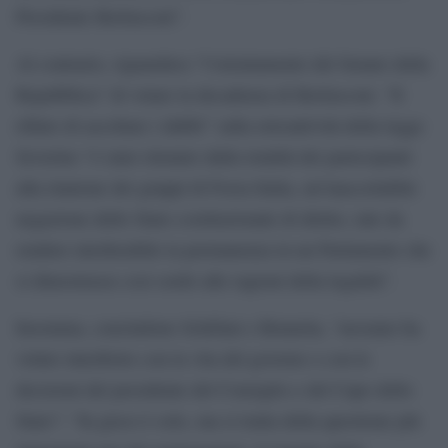
Presidente Berlusconi”.
Al contrario, riguardava “l’orientamento del Senato della
Repubblica” di votare la decadenza di Berlusconi. “Il
rifiuto di ascoltare i dubbi” sulla retroattività della legge
Severino “è stato ritenuto dalla totalità dei partecipanti
alla riunione dei gruppi di Forza Italia, un’inaccettabile
negazione dello Stato costituzionale di diritto, tale da
rendere intollerabile la permanenza in un Parlamento che
si dimostrasse cosi sordo alle ragioni della legalità”.
Insomma, concludono Schifani e Brunetta, “nessuno ha
voluto interferire con la vita del governo o con le
decisioni del presidente del Consiglio e del Capo dello
Stato”: “In gioco è solo, ma si tratta della questione più