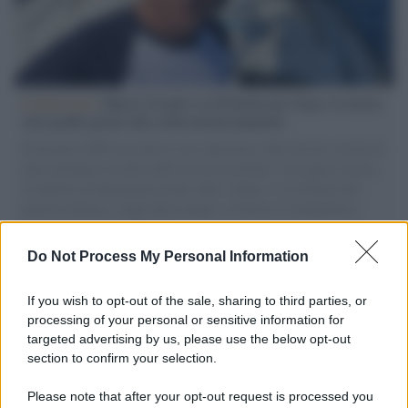
L'intervista /
Marco Croatti e la Flottilla per Gaza: le nostre
vele gonfie grazie alla sollevazione popolare
Il Senatore M5S racconta la sua esperienza sulle barche cariche di
aiuti umanitari assalite dall'esercito israeliano. Una guerra atroce,
il tentativo di disumanizzazione delle vittime, il servilismo del
governo italiano e degli altri europei, il ritorno al colonialismo.
L'importanza dei movimenti.
Do Not Process My Personal Information
Cinema /
James Gray, dopo “I padroni della notte” torna alla
mafia russa con “Paper Tiger”
If you wish to opt-out of the sale, sharing to third parties, or
processing of your personal or sensitive information for
targeted advertising by us, please use the below opt-out
section to confirm your selection.
L'evento /
Papa Leone XIV all'Unesco: storica visita a Parigi
il 25 settembre
Please note that after your opt-out request is processed you