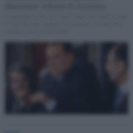
dimissioni? Libertà di coscienza
Il capogruppo del Pdl alla Camera e quello del Senato scrivono
al Capo dello Stato: applichi la Costituzione. Nessuno vuole
interferire con la vita del governo.
Desk2