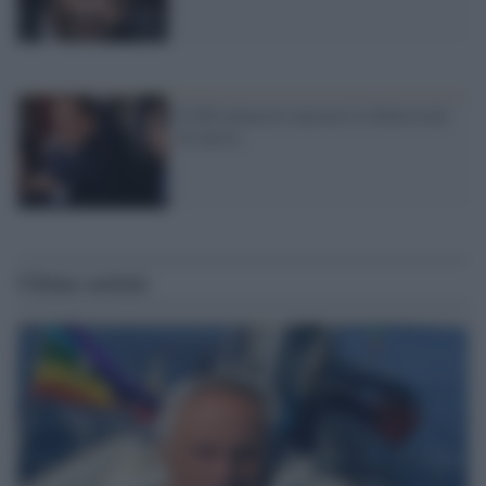
Il Pdl minaccia (ancora) le dimissioni
di massa
Ultime notizie