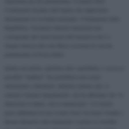
importante per dei parlamentari, il rispetto della
Costituzione da parte dell’organo che rappresenta
direttamente la sovranità nazionale: il Parlamento della
Repubblica. Desumere ulteriori intenzioni non
corrisponde alle motivazioni dell’iniziativa che è e
rimane rimessa alla sola libera coscienza di ciascun
parlamentare di Forza Italia”.
Intanto nel partito, riportano tutti i quotidiani, è caccia ai
possibili “traditori” che potrebbero non essere
intenzionati a dimettersi. Indiziato numero uno, il
ministro Gaetano Quagliariello, che ha affermato che “le
dimissioni si danno, non si annunciano”. Il Corriere
parla addirittura di uno scontro fisico fra Denis Verdini e
Renato Brunetta sulla Santanché: il primo la vorrebbe