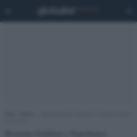
Home
>
Politica
>
Brunetta-Schifani a Napolitano: dimissioni? Libertà
di coscienza
Brunetta-Schifani a Napolitano: