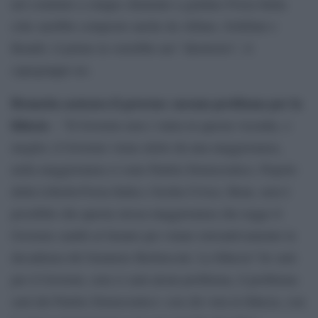
nel comitato a cinque chiamato a guidare Forza Italia
(che sarebbe composto anche da Alfano, Schifani e
Bondi): il primo la vorrebbe nel “direttorio”, il
capogruppo no.
Brunetta assicura il governo: nessun problema per la
fiducia
– “Il Governo non c’entra in questa vicenda, o
meglio; il Governo viene eletto da una maggioranza,
nella maggioranza ci sono Partito Democratico, Popolo
della Libertà-Forza Italia e Scelta Civica. Bene, non è
possibile che questa stessa maggioranza che regge il
Governo cambi al Senato per votare retroattivamente la
decadenza del Senatore Berlusconi. La fiducia? Se sarà
per il Governo, non ci sarà alcun problema, il problema
sarà del Partito Democratico: con chi vota la fiducia, con