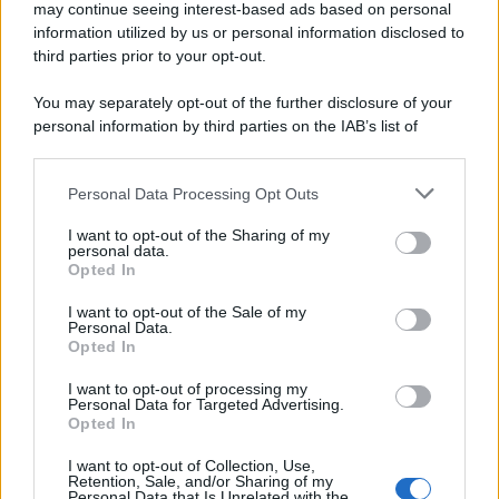
may continue seeing interest-based ads based on personal
information utilized by us or personal information disclosed to
third parties prior to your opt-out.
L'inchiesta /
Attentato a Ranucci, arrestato Valter Lavitola:
You may separately opt-out of the further disclosure of your
per la procura è il mandante
personal information by third parties on the IAB’s list of
downstream participants.
Personal Data Processing Opt Outs
This information may also be disclosed by us to third parties
Il ritrovamento /
La moneta che vide l'invasione Cartagine in
on the IAB’s List of Downstream Participants that may further
I want to opt-out of the Sharing of my
Sicilia
disclose it to other third parties.
personal data.
Opted In
Please note that this website/app uses one or more Google
services and may gather and store information including but
I want to opt-out of the Sale of my
Personal Data.
not limited to your visit or usage behaviour. You may click to
Opted In
grant or deny consent to Google and its third-party tags to
use your data for below specified purposes in below Google
I want to opt-out of processing my
consent section.
Personal Data for Targeted Advertising.
Opted In
I want to opt-out of Collection, Use,
Retention, Sale, and/or Sharing of my
Personal Data that Is Unrelated with the