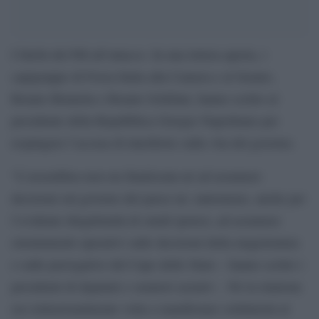
I falchi del Pdl all’attacco. In una lettera aperta, i
capigruppo di Forza Italia alla Camera e al Senato,
Renato Brunetta e Renato Schifani, hanno scritto al
presidente della Repubblica Giorgio Napolitano per
respingere l’accusa di interferire sulla vita del governo.
“L’assemblea non era finalizzata né ad assumere
decisioni sul governo del paese né, tantomeno, anche per
l’evidente illegittimità di simili ipotesi, ad assumere
orientamenti operativi sulle decisioni della magistratura
o sulle prerogative del Capo dello Stato – hanno scritto i
presidenti di deputati e senatori azzurri -. Né la riunione
era istituzionalmente volta a manifestare solidarietà al