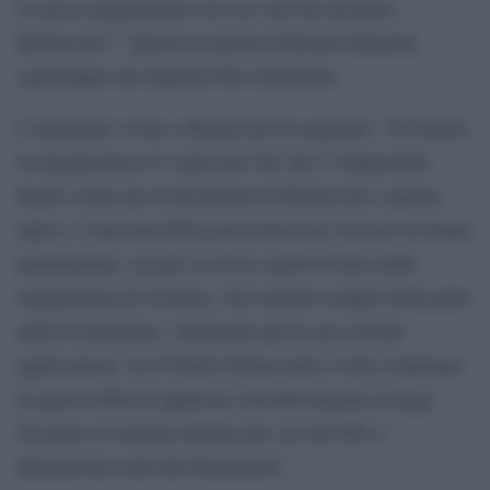
la stessa maggioranza con cui vuol far decadere
Berlusconi?”. Queste le parole di Renato Brunetta,
capogruppo dei deputati Pdl a Radiouno.
L’esponente vicino a Berlusconi ha agigunto: “Al Senato,
la maggioranza si è spaccata: Pd, Sel e Cinquestelle
hanno votato per la decadenza di Berlusconi e questa,
ripeto, è stata una ferita gravissima non solo per la tenuta
parlamentare, ma per la stessa sopravvivenza della
maggioranza di Governo. Noi staremo sempre dalla parte
della Costituzione, vigileremo per la sua corretta
applicazione. Se il Partito Democratico vorrà continuare
in questa follia di applicare retroattivamente la legge
Severino al senatore Berlusconi, noi del Pdl ci
dimetteremo tutti dal Parlamento”.