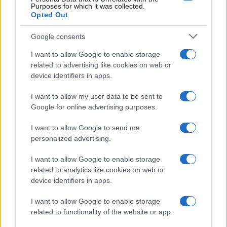
Purposes for which it was collected.
Opted Out
Syndication
Culture
Google consents
Salute
Globalist
I want to allow Google to enable storage
related to advertising like cookies on web or
Megachip
Globalscience
device identifiers in apps.
GiULia
Globalsport
I want to allow my user data to be sent to
Google for online advertising purposes.
Prima Pagina
I want to allow Google to send me
personalized advertising.
Giornale dello
Chi siamo
I want to allow Google to enable storage
Spettacolo
related to analytics like cookies on web or
Contributors
device identifiers in apps.
Wondernet
Facebook
I want to allow Google to enable storage
Giuliana Sgrena
related to functionality of the website or app.
Twitter