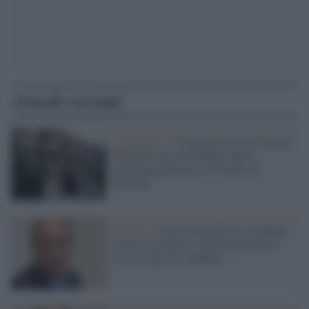
Articoli correlati
La polemica /
La regione Sicilia 'regala'
300 mila euro al Trapani calcio:
nell'organigramma c'è il figlio di
Schifani
Governo /
Ponte sullo Stretto, Schifani
contro il governo: "Prelievo forzoso?
Così si apre un conflitto..."