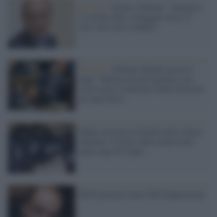
Turismo /
Sicilia, Schifani: "Denuncio
il cartello delle compagnie aeree, il
caro voli è uno scandalo"
Governo /
Schifani difende ancora il
capo: "Berlusconi perseguitato, non
vuole usare il ministero della Giustizia
per agevolarsi"
Mafia, arrestato il fratello della vedova
Schifani: il marito della donna morì
nella stage di Capaci
Pdl di governo contro Pdl d'opposizione