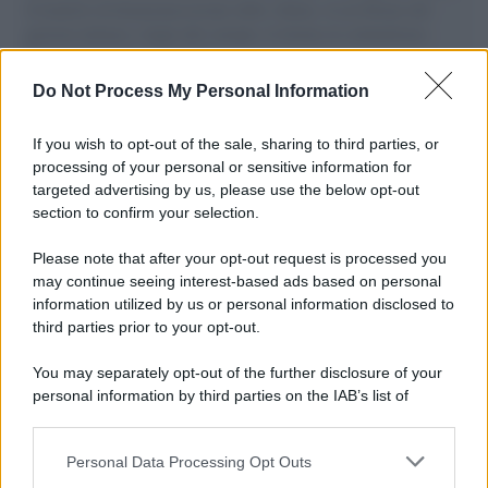
il tentativo di disumanizzazione delle vittime, il servilismo del
governo italiano e degli altri europei, il ritorno al colonialismo.
L'importanza dei movimenti.
Do Not Process My Personal Information
L'album /
"Timeless", il nuovo album postumo di Prince
racconta quattro decenni di creatività
If you wish to opt-out of the sale, sharing to third parties, or
processing of your personal or sensitive information for
targeted advertising by us, please use the below opt-out
section to confirm your selection.
L'inaugurazione /
Cuneo inaugura Esseci: il nuovo polo
culturale nell’ex ospedale di Santa Croce
Please note that after your opt-out request is processed you
may continue seeing interest-based ads based on personal
information utilized by us or personal information disclosed to
third parties prior to your opt-out.
Musica /
Love Sensation, il primo duetto di Madonna e Kylie
You may separately opt-out of the further disclosure of your
Minogue
personal information by third parties on the IAB’s list of
downstream participants.
Personal Data Processing Opt Outs
This information may also be disclosed by us to third parties
L'evento /
La Sila diventa un palcoscenico naturale: nasce “A
on the IAB’s List of Downstream Participants that may further