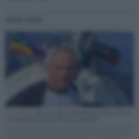
Ultime notizie
L'intervista /
Marco Croatti e la Flottilla per Gaza: le nostre
vele gonfie grazie alla sollevazione popolare
Il Senatore M5S racconta la sua esperienza sulle barche cariche di
aiuti umanitari assalite dall'esercito israeliano. Una guerra atroce,