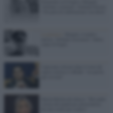
Polemiche su Il Foglio e Mengele
‘brillante scienziato’, Giuliano Ferrara:
“Chi parla di riabilitazione è un idiota”
La polemica /
Mengele, il medico
nazista, ‘brillante ricercatore’: bufera
contro Il Foglio
Capezzone criticato dopo il tweet dal
sapore razzista si offende: "ora parola
agli avvocati"
Marina Berlusconi attacca: "Mio padre
vittima del populismo giustizialista.
Ha fatto molto per il paese"