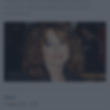
Nonostante le smentite il centrodestra si prepara alla
successione in famiglia. L'ultimo a lanciare l'ipotesi è
Giuliano Ferrara.
Desk3
12 Agosto 2013 - 10.50