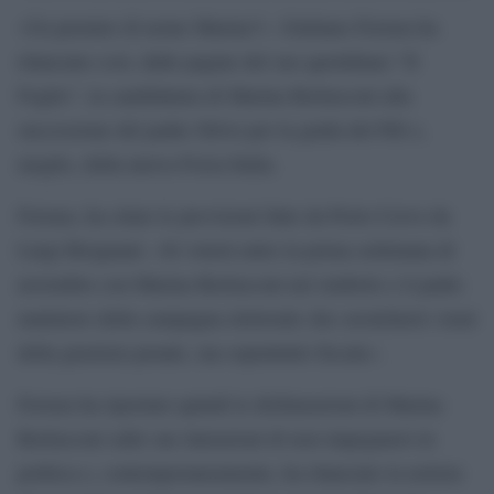
«Un premier di nome Marina?». Giuliano Ferrara ha
rilanciato così, dalle pagine del suo quotidiano “Il
Foglio”, la candidatura di Marina Berlusconi alla
successione del padre Silvio per la guida del Pdl o,
meglio, della nuova Forza Italia.
Ferrara, ha citato le previsioni fatte da Porto Cervo da
Luigi Bisignani: «Si voterà entro la prima settimana di
novembre con Marina Berlusconi nel simbolo e il padre
mattatore della campagna elettorale che cavalcherà i temi
della giustizia penale, ma soprattutto fiscale».
Ferrara ha riportato quindi le dichiarazioni di Marina
Berlusconi sulle sue intenzioni di non impegnarsi in
politica e, contemporaneamente, ha rilanciato la notizia