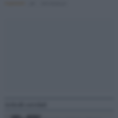
Argomenti:
pdl
silvio berlusconi
Articoli correlati