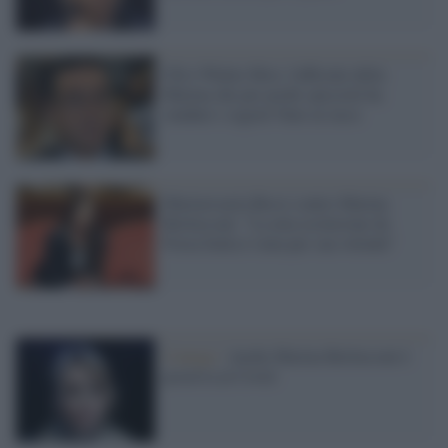
Chi è Walter Biot, l'ufficiale della
Marina che per pochi spiccioli ha
venduto i segreti Nato ai russi
Mariarosaria Rossi contro Marina
Berlusconi: "La mia esclusione da
Forza Italia è stata per sua volontà"
Contagi /
Anche Marina Berlusconi è
positiva al Covid