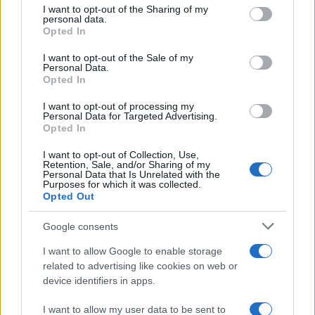
I want to opt-out of the Sharing of my
Farla Amare Comincia Tu – Opera Sila”
disclose it to other third parties.
personal data.
Opted In
Please note that this website/app uses one or more Google
services and may gather and store information including but
I want to opt-out of the Sale of my
Personal Data.
not limited to your visit or usage behaviour. You may click to
Opted In
grant or deny consent to Google and its third-party tags to
use your data for below specified purposes in below Google
I want to opt-out of processing my
consent section.
Personal Data for Targeted Advertising.
Opted In
I want to opt-out of Collection, Use,
Retention, Sale, and/or Sharing of my
Personal Data that Is Unrelated with the
Purposes for which it was collected.
Opted Out
Syndication
Culture
Google consents
Salute
Globalist
I want to allow Google to enable storage
related to advertising like cookies on web or
Megachip
Globalscience
device identifiers in apps.
GiULia
Globalsport
I want to allow my user data to be sent to