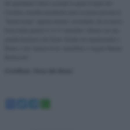
del quotidiano Libero secondo la quale la figlia del
Cavaliere starebbe prendendo parte in prima persona al
“found rasing” appena iniziato, ricordando che la nuova
Forza Italia partirà il 14-15 settembre a Roma con una
grande kermesse che Denis Verdini sta organizzando a
Roma e con l’ipotesi di un “predellino 2 targato Marina
Berlusconi”.
[GotoHome_Torna alla Home]
Facebook
Twitter
Telegram
WhatsApp