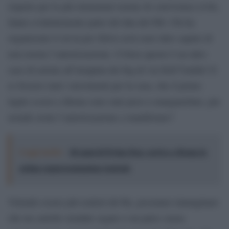
rispetto per le più elementari norme di convivenza civile,
fanno evidentemente parte del dna del Pdl. Chi ha
organizzato il sit-in pro Silvio avrà senz’altro saputo di
non averne l’autorizzazione. O forse questo è un altro
caso di azione all’insaputa dei big di via Dell’Umiltà? E
se fossero stati i movimenti per la casa, che il primo
luglio scorso a Roma sono stati presi a manganellate, pur
avendo avuto l’autorizzazione a manifestare?
Leggi anche:
40 anni di Dylan Dog: arriva a Roma la
prima rappresentazione teatrale
Volendo essere più realisti del Re, possiamo immaginare
che un cartello stradale segato o un palco senza