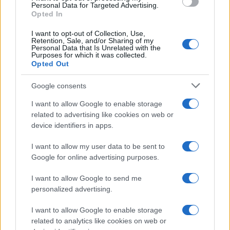
consent section.
Personal Data for Targeted Advertising.
Opted In
I want to opt-out of Collection, Use,
Retention, Sale, and/or Sharing of my
Personal Data that Is Unrelated with the
Purposes for which it was collected.
Opted Out
Syndication
Culture
Google consents
Salute
Globalist
I want to allow Google to enable storage
related to advertising like cookies on web or
Megachip
Globalscience
device identifiers in apps.
GiULia
Globalsport
I want to allow my user data to be sent to
Google for online advertising purposes.
Prima Pagina
I want to allow Google to send me
personalized advertising.
Giornale dello
Chi siamo
I want to allow Google to enable storage
Spettacolo
related to analytics like cookies on web or
Contributors