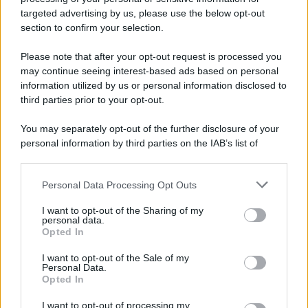
targeted advertising by us, please use the below opt-out
section to confirm your selection.
Il conflitto /
La mafia russa e l'arma del caos
Please note that after your opt-out request is processed you
may continue seeing interest-based ads based on personal
information utilized by us or personal information disclosed to
third parties prior to your opt-out.
Tel Aviv /
Netanyahu si smarca da Trump: "Israele farà tutto
You may separately opt-out of the further disclosure of your
quello che è necessario per la sua sicurezza"
personal information by third parties on the IAB’s list of
downstream participants.
Personal Data Processing Opt Outs
This information may also be disclosed by us to third parties
La riflessione /
Pace, disarmo e Ucraina: il centrosinistra
on the IAB’s List of Downstream Participants that may further
I want to opt-out of the Sharing of my
non trasformi il riarmo europeo in una battaglia interna per
disclose it to other third parties.
personal data.
le primarie
Opted In
Please note that this website/app uses one or more Google
services and may gather and store information including but
I want to opt-out of the Sale of my
Personal Data.
not limited to your visit or usage behaviour. You may click to
Opted In
grant or deny consent to Google and its third-party tags to
use your data for below specified purposes in below Google
I want to opt-out of processing my