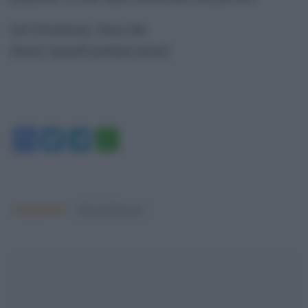
[url”[Gotohome_Torna alla
Home]”]popoff.globalist.it[/url]
Facebook
Twitter
Telegram
WhatsApp
Argomenti:
silvio berlusconi