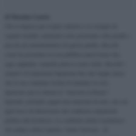
di Massimo Lauria
Chi si stupisce per il palco abusivo e lo scempio di
segnali stradali, rammenti come governano città grandi e
piccole gli amministratori di questo partito. Ricordi
come ha governato la cosa pubblica quest’uomo che,
oggi sappiamo, neanche poteva essere eletto. Ricordi i
tentativi di imitazione bipartisan fino alle larghe intese
che la sua condanna rischia di mandare in crisi.
Qualcuno già la chiama la “marcetta su Roma”:
figuranti, perlopiù, pagati una manciata di euro, ma con
quel tocco di abusivismo che conferisce autenticità
politica alla kermesse. Lo conferma anche il portavoce
del sindaco della Capitale, Guido Schwarz: «Il