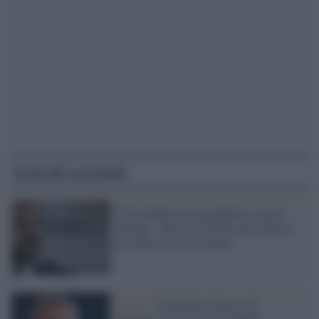
Articoli correlati
Il Presidente di Legambiente contro
Salvini: "Parla di condoni per favorire
gli abusivi che lo votano"
Lavoro /
Il barbiere abusivo di