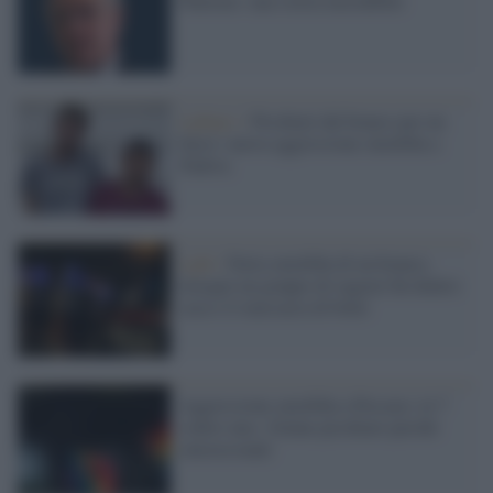
Palermo: una storia incredibile
Lgbtqi+ /
Picchiati dal branco per un
bacio: nuova aggressione omofoba a
Padova
Lgbt /
Furia omofoba di un branco,
insegue un gruppo di ragazzi fin dentro
casa e li massacra di botte
Aggressione omofoba a Pescara: in 7
contro uno, 22enne picchiato perché
omosessuale