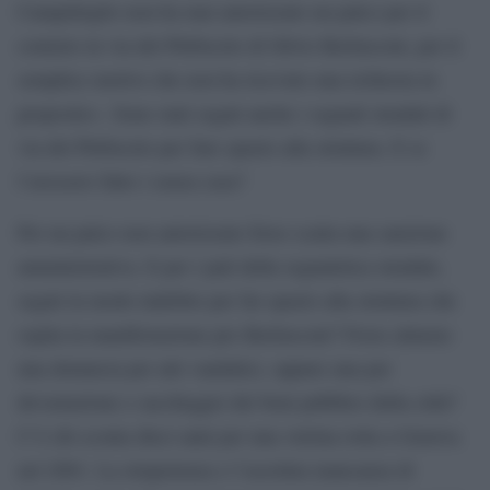
Campidoglio non ha mai autorizzato un palco per il
comizio in via del Plebiscito di Silvio Berlusconi, per il
semplice motivo che non ha ricevuto una richiesta in
proposito». Sono stati segati anche i segnali stradali di
via del Plebiscito per fare spazio alla struttura. E se
l’avessero fatto i senza casa?
Per un palco non autorizzato forse scatta una sanzione
amministrativa. E per i pali della segnaletica stradale,
segati in modo indebito per far spazio alla struttura che
ospita la manifestazione pro Berlusconi? Forse almeno
una denuncia per atti vandalici, oppure una per
devastazione e saccheggio dei beni pubblici della città?
C’è chi sconta dieci anni per una vetrina rotta a Genova
nel 2001. La strapotenza e l’assoluta mancanza di