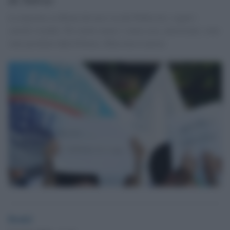
La marcetta su Roma devasta via del Plebiscito: segati i
cartelli stradali. Per molto meno i senza casa, autorizzati, sono
stati picchiati dalla Polizia. [Massimo Lauria]
Desk2