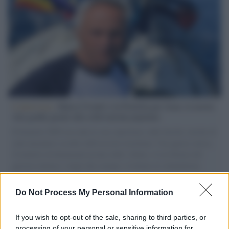
L'intervista /
Marco Croatti e la Flottilla per Gaza: le nostre
vele gonfie grazie alla sollevazione popolare
Il Senatore M5S racconta la sua esperienza sulle barche cariche di
aiuti umanitari assalite dall'esercito israeliano. Una guerra atroce,
il tentativo di disumanizzazione delle vittime, il servilismo del
governo italiano e degli altri europei, il ritorno al colonialismo.
L'importanza dei movimenti.
Do Not Process My Personal Information
Perché i centri di intrattenimento per famiglie investono in
attrazioni ad alta tecnologia
If you wish to opt-out of the sale, sharing to third parties, or
processing of your personal or sensitive information for