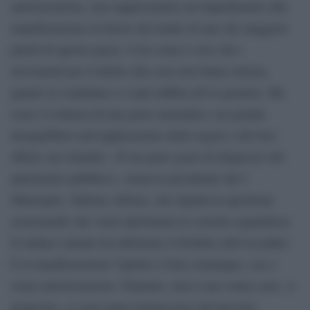
autorizzazione, non rappresentino un impedimento alla
manifestazione in favore del leader di uno dei maggiori
partiti di questo paese. Così come è vero che i
movimenti per il diritto alla casa non fanno notizia,
quanto la condanna a 4 anni inflitta all’ex premier. Ma
resta l’evidenza di una grave anomalia e un grande
disequilibrio nell’applicazione delle regole e del loro
effetto sui cittadini. «È un grave gesto di disprezzo del
patrimonio pubblico», tuona la presidente del I
Municipio, Sabrina Alfonsi, che liquida la questione
assicurando che verrà ripristinata la corretta segnaletica.
Il sindaco intanto ha informato il Prefetto dell’accaduto.
E la manifestazione? Quella si farà comunque, con o
senza autorizzazione. Diamine, mica sono senza casa. A
proposito, ci sono meno berluscones del previsto.