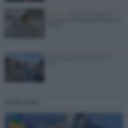
Razzismo /
"Portate il coronavirus",
una coppia di cinesi aggredita e pestata
a Torino
Libia, rifugiati siriani picchiati: il
video
Ultime notizie