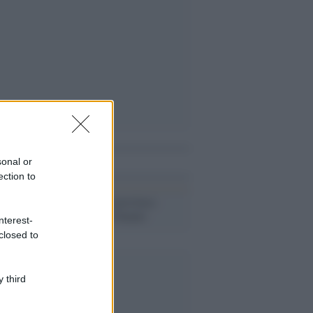
i anche
sonal or
ection to
Riforma delle province:
arriva l'ok del Senato
nterest-
closed to
 third