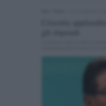
Home
>
Politica
>
Crocetta applaudito dai gril
Crocetta applaudito
gli stipendi
Il governatore chiede di ridurre le indenn
sull'abolizione delle elezioni per le Provi