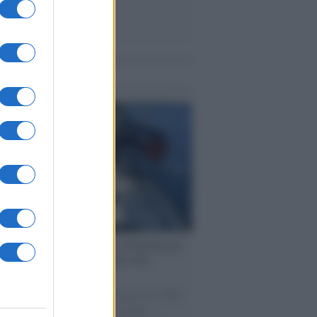
me notizie
ervista /
Marco Croatti e la Flottilla per
 le nostre vele gonfie grazie alla
vazione popolare
natore M5S racconta la sua esperienza sulle
e cariche di aiuti umanitari assalite