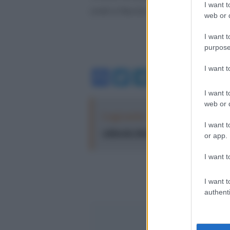
I want t
costi si faccia con attenzione».
web or d
I want t
purpose
I want 
Facebook
Twitter
Telegram
WhatsA
I want t
web or d
Leggi anche:
"Logos. Parole dal Me
I want t
culturale diretta da Nadia Terranov
or app.
I want t
I want t
authenti