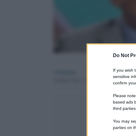
Do Not Pr
redazione
If you wish 
sensitive in
20 Marzo 2013 - 23.07
confirm your
Please note
based ads b
third parties
You may sepa
parties on t