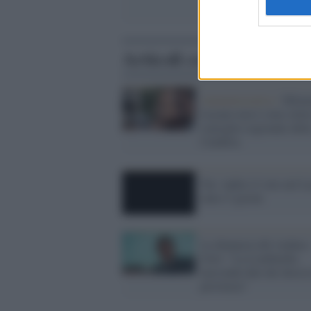
Articoli correlati
Amministrative /
Mim
Lucano non è stato elett
consiglio regionale dell
Calabria
Tar: indire il voto nel L
entro 5 giorni
La denuncia del sindaco
Gori: "La Lombardia
nasconde dati dei decess
provincia"