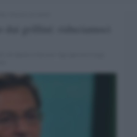
lini: riduciamoci gli stipendi
 dai grillini: riduciamoci
ità: dai deputati ai burocrati. Oggi approvata la legge
nce.