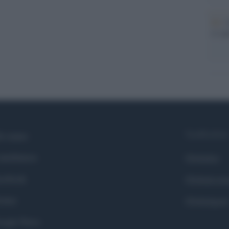
Pd /
si sp
Syndication
i siamo
ntributors
Globalist
cebook
Globalscie
itter
Globalsport
ogle News