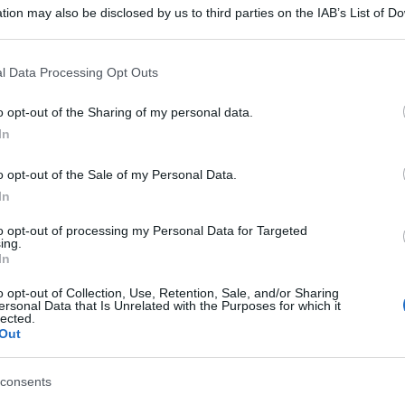
tion may also be disclosed by us to third parties on the IAB’s List of 
 that may further disclose it to other third parties.
 that this website/app uses one or more Google services and may gath
l Data Processing Opt Outs
including but not limited to your visit or usage behaviour. You may click 
 to Google and its third-party tags to use your data for below specifi
o opt-out of the Sharing of my personal data.
ogle consent section.
In
 stipendi». Questa la sfida che il
o opt-out of the Sale of my Personal Data.
In
ocetta lancia ai suoi consiglieri, durante l’assise
i banchi dei deputati 5 Stelle. Il Consiglio ha
to opt-out of processing my Personal Data for Targeted
ing.
In
e delle elezioni per le Province.
o opt-out of Collection, Use, Retention, Sale, and/or Sharing
arare gli stipendi dei
ersonal Data that Is Unrelated with the Purposes for which it
lected.
elli della Regione
Out
oni diverse?», ha aggiunto. E rivolgendosi agli
consents
to: «Il richiamo alla riduzione dei