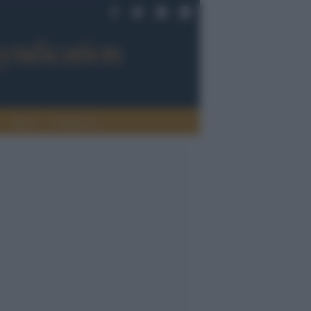
Sport
Tendenze