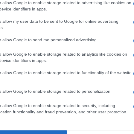
o allow Google to enable storage related to advertising like cookies on
evice identifiers in apps.
o allow my user data to be sent to Google for online advertising
s.
Ulti
to allow Google to send me personalized advertising.
pp
o allow Google to enable storage related to analytics like cookies on
evice identifiers in apps.
diterraneo", a Palermo una nuova iniziativa
o allow Google to enable storage related to functionality of the website
a
o allow Google to enable storage related to personalization.
L'int
o allow Google to enable storage related to security, including
Gaza:
cation functionality and fraud prevention, and other user protection.
solle
Il Se
barch