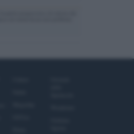
Un partito progressista e di sinistra che
acca sul riarmo ha un serio problema
Culture
Giornale
dello
Salute
Spettacolo
Megachip
nce
Wondernet
GiULia
Giuliana
Sgrena
Prima