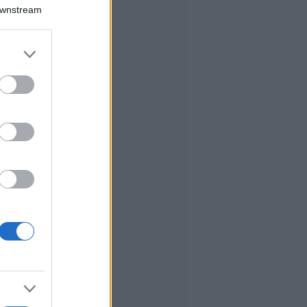
Downstream
er and store
to grant or
ed purposes