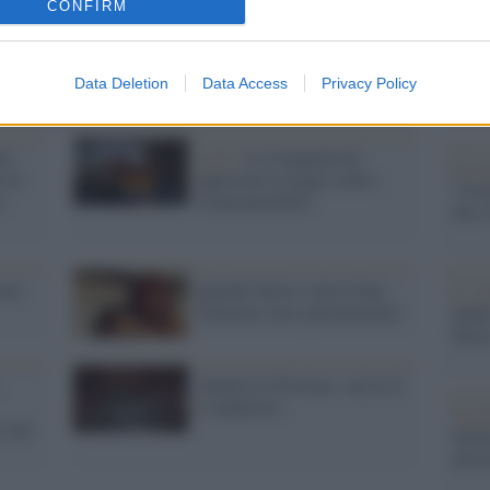
CONFIRM
dall'e
tentat
servil
europ
Data Deletion
Data Access
Privacy Policy
dei m
mo
Lgbt /
La Campania ha
Il ri
o al
approvato la legge contro
"Cron
a
l'omotransfobia
che s
azio
Quando Silvio voleva Sara
Lo st
Tommasi euro-parlamentare
anche
dietr
Abolite le Province: arriva il
sì definitivo
Tend
i per
onlin
artic