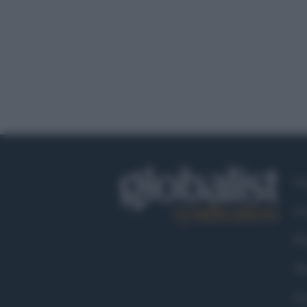
Ch
Co
Fa
Tw
Go