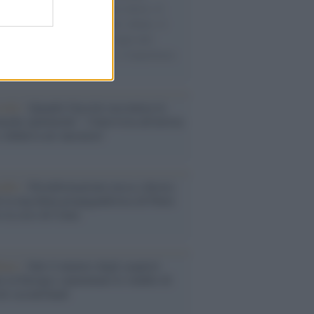
sercito israeliano. Una guerra atroce, il
ivo di disumanizzazione delle vittime, il
ismo del governo italiano e degli altri
ei, il ritorno al colonialismo. L'importanza
ovimenti.
cordo /
Quando Guccini raccontava le
ache epafaniche": l'intervista all'artista
i definiva un 'narratore'
udio /
Disinformazione russa e destra:
 la macchina propagandistica di Putin
o la crisi di Ceuta
enze /
Sale il numero degli acquisti
e in Europa e aumentano le vendite di
oli second hand