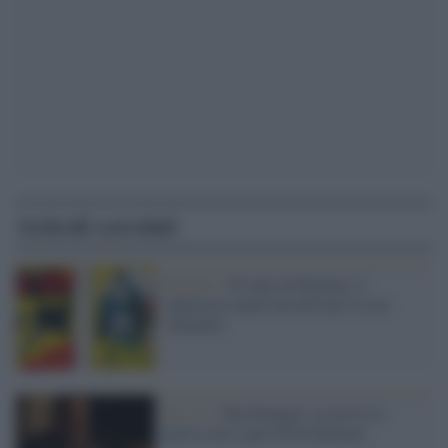
Articoli correlati
Fumetti /
85 anni di Batman, il
supereroe amato da tutti per la sua
‘umanità’
Sky Tv /
The Penguin: in arrivo la
nuova serie spin-off di Batman