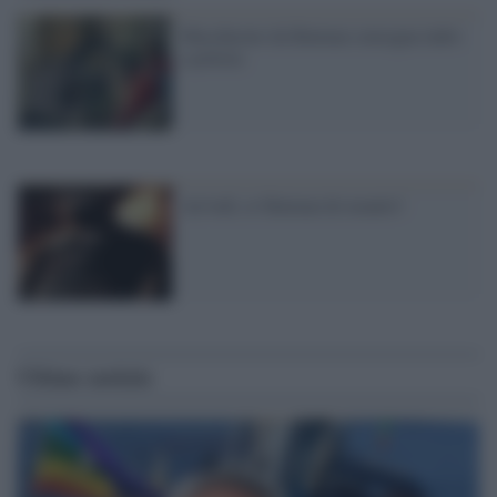
Mascherato da Batman consegna ladro
a polizia
An'vedi, er Batman de noantri!
Ultime notizie