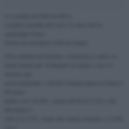
Lo scandalo dei fondi del Pdl al
consiglio regionale del Lazio e le spese dell’ex
capogruppo Franco
Fiorito non travolgono il Pdl ad Anagni.
Nella cittadina del frusinate, considerata la ‘patria’ di
Fiorito perché qui ‘Er Batman’ fu sindaco e ora vi è
detenuto agli
arresti domiciliari, i dati del Viminale danno al Senato il
Pdl primo
partito con il 28,40%, seguito dal Pd al 25,39% e dal
Movimento 5
stelle al 22,72%. Anche alla Camera sul podio c’è il Pdl
con il