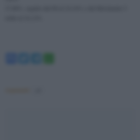
27,86%, seguito dal Pd al 24,24% e dal Movimento 5
stelle al 24,12%.
Facebook
Twitter
Telegram
WhatsApp
Argomenti:
pdl