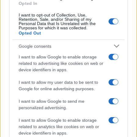
Opted In
I want to opt-out of Collection, Use,
Retention, Sale, and/or Sharing of my
Personal Data that Is Unrelated with the
Purposes for which it was collected.
Opted Out
Syndication
Culture
Google consents
Salute
Globalist
I want to allow Google to enable storage
related to advertising like cookies on web or
Megachip
Globalscience
device identifiers in apps.
GiULia
Globalsport
I want to allow my user data to be sent to
Google for online advertising purposes.
Prima Pagina
I want to allow Google to send me
personalized advertising.
Giornale dello
Chi siamo
I want to allow Google to enable storage
Spettacolo
related to analytics like cookies on web or
Contributors
device identifiers in apps.