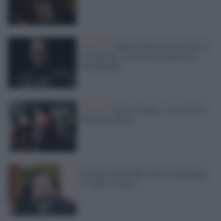
Covid-19 /
Robert Pattinson positivo al
Coronavirus, interrotte le riprese di
The Batman
Cinema /
Justice League 2: in uscita il
prossimo aprile
Scandalo fondi Pdl: Fiorito condannato
a 3 anni e 4 mesi