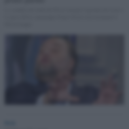
Lo scandalo dei fondi del Pdl al consiglio regionale del Lazio e
le spese dell'ex capogruppo Franco Fiorito non travolgono il
Pdl ad Anagni.
Desk