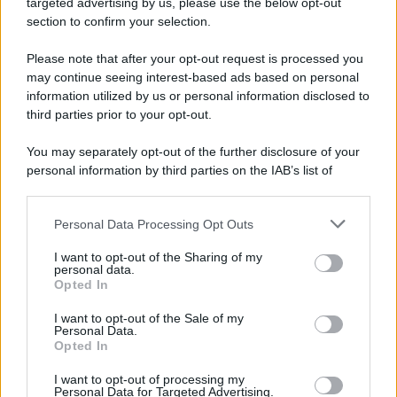
targeted advertising by us, please use the below opt-out
section to confirm your selection.
Giornalismo /
Addio a Stefano Marcelli, colonna della Rai
di Firenze e dirigente dell'Usigrai
Please note that after your opt-out request is processed you
may continue seeing interest-based ads based on personal
information utilized by us or personal information disclosed to
third parties prior to your opt-out.
Lo scenario /
Ceuta, l’ombra del Marocco sull’assalto
You may separately opt-out of the further disclosure of your
mentre Trump rafforza i rapporti con Rabat e trama contro la
personal information by third parties on the IAB’s list of
Spagna
downstream participants.
Personal Data Processing Opt Outs
This information may also be disclosed by us to third parties
La data /
L'8 agosto, quando la memoria dovrebbe insegnarci
on the IAB’s List of Downstream Participants that may further
I want to opt-out of the Sharing of my
qualcosa
disclose it to other third parties.
personal data.
Opted In
Please note that this website/app uses one or more Google
services and may gather and store information including but
I want to opt-out of the Sale of my
Personal Data.
not limited to your visit or usage behaviour. You may click to
Opted In
grant or deny consent to Google and its third-party tags to
use your data for below specified purposes in below Google
I want to opt-out of processing my
consent section.
Personal Data for Targeted Advertising.