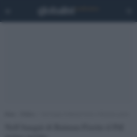
Home
>
Politica
>
Nell’Anagni di Batman-Fiorito il Pdl primo partito
Nell'Anagni di Batman-Fiorito il Pdl
primo partito